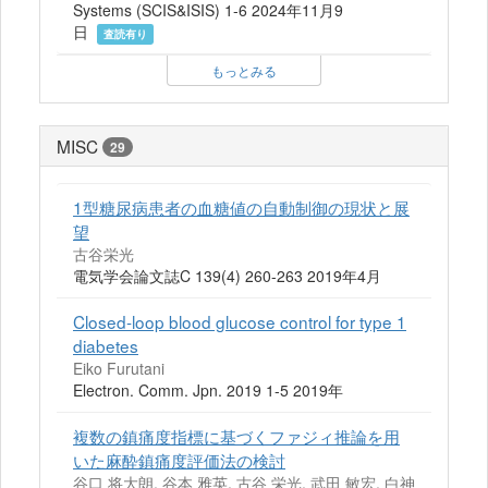
Systems (SCIS&ISIS) 1-6 2024年11月9
日
査読有り
もっとみる
MISC
29
1型糖尿病患者の血糖値の自動制御の現状と展
望
古谷栄光
電気学会論文誌C 139(4) 260-263 2019年4月
Closed-loop blood glucose control for type 1
diabetes
Eiko Furutani
Electron. Comm. Jpn. 2019 1-5 2019年
複数の鎮痛度指標に基づくファジィ推論を用
いた麻酔鎮痛度評価法の検討
谷口 将大朗, 谷本 雅英, 古谷 栄光, 武田 敏宏, 白神