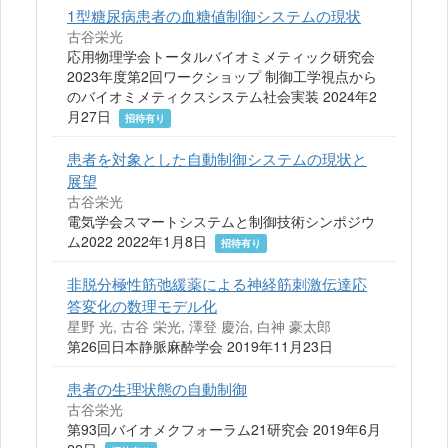
1型糖尿病患者の血糖値制御システムの現状
古谷栄光
応用物理学会トータルバイオミメティック研究会
2023年度第2回ワークショップ 制御工学視点から
のバイオミメティクスシステム社会実装 2024年2
月27日
招待有り
患者を対象とした自動制御システムの現状と
展望
古谷栄光
電気学会スマートシステムと制御技術シンポジウ
ム2022 2022年1月8日
招待有り
非脱分極性筋弛緩薬による神経筋刺激伝達応
答変化の数理モデル化
星野 光, 古谷 栄光, 澤登 慶治, 白神 豪太郎
第26回日本静脈麻酔学会 2019年11月23日
患者の生理状態の自動制御
古谷栄光
第93回バイオメクフォーラム21研究会 2019年6月