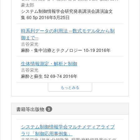
豪太郎
システム制御情報学会研究発表講演会講演論文
集 60 5p 2016年5月25日
時系列データの利用法 ─数式モデル化から制
御まで─
古谷栄光
麻酔・集中治療とテクノロジー 10-19 2016年
生体情報測定・解析と制御
古谷栄光
麻酔と蘇生 52 69-74 2016年
もっとみる
書籍等出版物
3
システム制御情報学会マルチメディアライブ
ラリ「制御応用事例集」
古谷栄光 (担当:分担執筆, 範囲:麻酔鎮静度のモデ