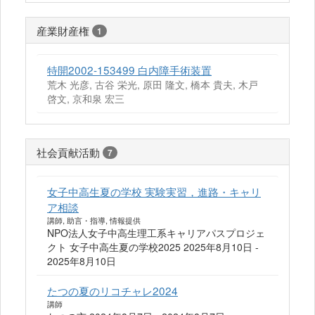
産業財産権
1
特開2002-153499 白内障手術装置
荒木 光彦, 古谷 栄光, 原田 隆文, 橋本 貴夫, 木戸
啓文, 京和泉 宏三
社会貢献活動
7
女子中高生夏の学校 実験実習，進路・キャリ
ア相談
講師, 助言・指導, 情報提供
NPO法人女子中高生理工系キャリアパスプロジェ
クト 女子中高生夏の学校2025 2025年8月10日 -
2025年8月10日
たつの夏のリコチャレ2024
講師