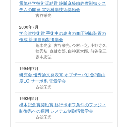
電気科学技術奨励賞 静脈麻酔鎮静度制御シス
テムの開発 電気科学技術奨励会
古谷栄光
2000年7月
学会賞技術賞 手術中の患者の血圧制御装置の
作成 計測自動制御学会
荒木光彦, 古谷栄光, 今村正之, 小野寺久,
韓秀炫, 森健次郎, 白神豪太郎, 前谷俊三,
坂本忠弘
1994年7月
研究会 優秀論文発表賞 オブザーバ併合2自由
度LQIサーボ系 電気学会
古谷栄光
1993年5月
椹木記念賞奨励賞 移行ポポフ条件のファジィ
制御系への適用 システム制御情報学会
古谷栄光