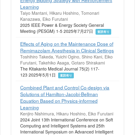
Energy Bidding Strategy with Reinforcement
Learning
Taiyo Mantani, Hikaru Hoshino, Tomonari
Kanazawa, Eiko Furutani
2025 IEEE Power & Energy Society General
Meeting (PESGM) 1-5 2025年7月27日
査読有り
Effects of Aging on the Maintenance Dose of
Remimazolam Anesthesia in Clinical Settings
Toshihiro Takeda, Yuichi Ogino, Shino Kani, Eiko
Furutani, Takehiko Asaga, Gotaro Shirakami
The Kitakanto Medical Journal 75(2) 117-
123 2025年5月1日
査読有り
Combined Plant and Control Co-design via
Solutions of Hamilton-Jacobi-Bellman
Equation Based on Physics-informed
Learning
Kenjiro Nishimura, Hikaru Hoshino, Eiko Furutani
2024 Joint 13th International Conference on Soft
Computing and Intelligent Systems and 25th
International Symposium on Advanced Intelligent