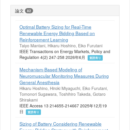
論文
82
Optimal Battery Sizing for Real-Time
Renewable Energy Bidding Based on
Reinforcement Learning
Taiyo Mantani, Hikaru Hoshino, Eiko Furutani
IEEE Transactions on Energy Markets, Policy and
Regulation 4(2) 247-258 2026年6月
査読有り
Mechanism-Based Modeling of
Neuromuscular Monitoring Measures During
General Anesthesia
Hikaru Hoshino, Hiroki Miyaguchi, Eiko Furutani,
Tomonori Sugawara, Toshihiro Takeda, Gotaro
Shirakami
IEEE Access 13 214655-214667 2025年12月19
日
査読有り
Sizing of Battery Considering Renewable