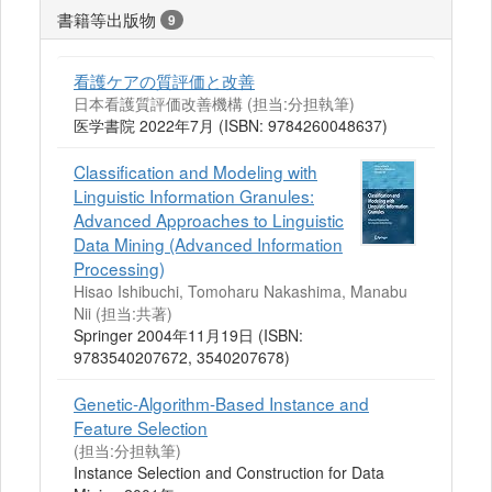
書籍等出版物
9
看護ケアの質評価と改善
日本看護質評価改善機構 (担当:分担執筆)
医学書院 2022年7月 (ISBN: 9784260048637)
Classification and Modeling with
Linguistic Information Granules:
Advanced Approaches to Linguistic
Data Mining (Advanced Information
Processing)
Hisao Ishibuchi, Tomoharu Nakashima, Manabu
Nii (担当:共著)
Springer 2004年11月19日 (ISBN:
9783540207672, 3540207678)
Genetic-Algorithm-Based Instance and
Feature Selection
(担当:分担執筆)
Instance Selection and Construction for Data