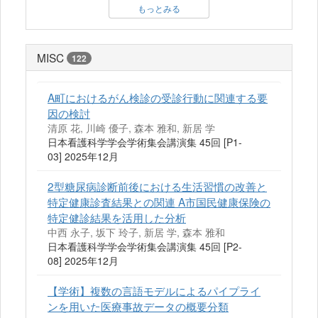
もっとみる
MISC
122
A町におけるがん検診の受診行動に関連する要
因の検討
清原 花, 川崎 優子, 森本 雅和, 新居 学
日本看護科学学会学術集会講演集 45回 [P1-
03] 2025年12月
2型糖尿病診断前後における生活習慣の改善と
特定健康診査結果との関連 A市国民健康保険の
特定健診結果を活用した分析
中西 永子, 坂下 玲子, 新居 学, 森本 雅和
日本看護科学学会学術集会講演集 45回 [P2-
08] 2025年12月
【学術】複数の言語モデルによるパイプライ
ンを用いた医療事故データの概要分類