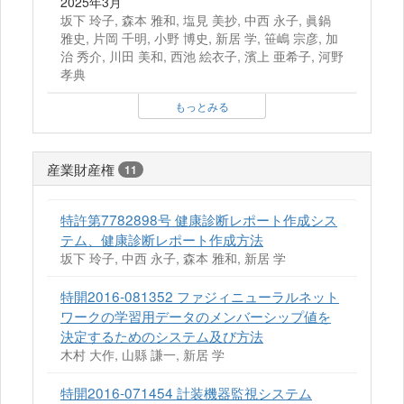
2025年3月
坂下 玲子, 森本 雅和, 塩見 美抄, 中西 永子, 眞鍋
雅史, 片岡 千明, 小野 博史, 新居 学, 笹嶋 宗彦, 加
治 秀介, 川田 美和, 西池 絵衣子, 濱上 亜希子, 河野
孝典
もっとみる
産業財産権
11
特許第7782898号 健康診断レポート作成シス
テム、健康診断レポート作成方法
坂下 玲子, 中西 永子, 森本 雅和, 新居 学
特開2016-081352 ファジィニューラルネット
ワークの学習用データのメンバーシップ値を
決定するためのシステム及び方法
木村 大作, 山縣 謙一, 新居 学
特開2016-071454 計装機器監視システム