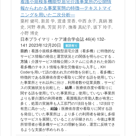
看護小規模多機能型居宅介護事業所の公開情
報からわかる事業実態の特徴―テキストマイ
ニングを用いた二次分析―
粟村 健司, 新居 学, 渡邊 里香, 中西 永子, 真鍋 雅
史, 河野 孝典, 芳賀 邦子, 撫養 真紀子, 坂下 玲子,
小野 博史
日本プライマリ・ケア連合学会誌 46(4) 132-
141 2023年12月20日
査読有り
看護小規模多機能型居宅介護（看多機）に特徴的な
目的：
サービス情報の発信と運営状況との関係を明らかにする．
介護サービス情報公開システムに公表された全国の
方法：
看多機のテキスト情報を厚生労働省から入手し，KH
Coderを用いて語の使われ方の特徴を分析した．看多機に
特徴的である医療依存度や看取りに関する語を使用してい
た事業所とそれ以外に分け，利用者数や従業員数，サービ
スの実施状況を比較した．
医療依存度や看取りに
結果：
関する語を使用していた事業所は，使用していない事業所
よりも要介護5の利用者数，看護職員の常勤人数が有意に
多く，処置の実施率も人工肛門の1項目を除く，12項目で
有意に高かった．
医療依存度や看取りに関する語
結論：
を発信していた事業所は，より多くの利用者を確保し多様
なサービスを展開していることが示唆された．今後は事業
所管理者が看多機サービスの理解を深め，運営に反映でき
るような支援が求められる．