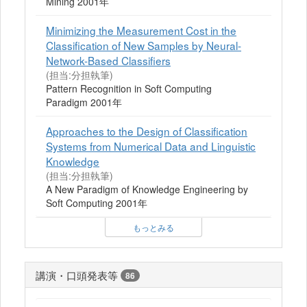
Mining 2001年
Minimizing the Measurement Cost in the
Classification of New Samples by Neural-
Network-Based Classifiers
(担当:分担執筆)
Pattern Recognition in Soft Computing
Paradigm 2001年
Approaches to the Design of Classification
Systems from Numerical Data and Linguistic
Knowledge
(担当:分担執筆)
A New Paradigm of Knowledge Engineering by
Soft Computing 2001年
もっとみる
講演・口頭発表等
86