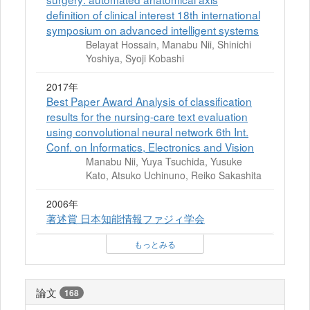
definition of clinical interest 18th international
symposium on advanced intelligent systems
Belayat Hossain, Manabu Nii, Shinichi
Yoshiya, Syoji Kobashi
2017年
Best Paper Award Analysis of classification
results for the nursing-care text evaluation
using convolutional neural network 6th Int.
Conf. on Informatics, Electronics and Vision
Manabu Nii, Yuya Tsuchida, Yusuke
Kato, Atsuko Uchinuno, Reiko Sakashita
2006年
著述賞 日本知能情報ファジィ学会
もっとみる
論文
168