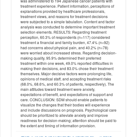
was administered to 194 Japanese cancer patients with
treatment experience. Patient information, perceptions of
explanations provided by healthcare professionals,
treatment views, and reasons for treatment decisions
were subjected to a simple tabulation. Content and factor
analysis was conducted to determine important treatment
selection elements. RESULTS: Regarding treatment
perception, 60.3% of respondents (n=117) considered
treatment a financial and family burden, 47.4% (n=92)
had concerns about physical pain, and 40.2% (n=78)
were worried about increased stress. Regarding decision-
making quality, 95.9% determined their preferred
treatment within one week, 49.0% reported difficulties in
making their decisions, and 83.0% chose their treatment
themselves. Major decisive factors were prolonging life,
opinions of medical staff, and accepting treatment risks
(68.0%, 68.6%, and 60.3% of patients, respectively). The
main attitudes toward treatment were anxiety,
expectations of benefit, and expectations of support and
care. CONCLUSION: SDM should enable patients to
visualize the changes that their bodies will experience
and include discussions on prognosis. Psychological care
should be prioritized to alleviate anxiety and improve
readiness for decision-making; attention should be paid to
the extent and timing of information provision.