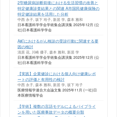
2型糖尿病診断前後における生活習慣の改善と
特定健康診査結果との関連 A市国民健康保険の
特定健診結果を活用した分析
中西 永子, 坂下 玲子, 新居 学, 森本 雅和
日本看護科学学会学術集会講演集 2025年12月 (公
社)日本看護科学学会
A町におけるがん検診の受診行動に関連する要
因の検討
清原 花, 川崎 優子, 森本 雅和, 新居 学
日本看護科学学会学術集会講演集 2025年12月 (公
社)日本看護科学学会
【実践】企業健診における個人向け健康レポ
ートの評価と有用性の検討
中西 永子, 森本 雅和, 新居 学, 坂下 玲子
医療情報学連合大会論文集 2025年11月 (一社)日
本医療情報学会
【学術】複数の言語モデルによるパイプライ
ンを用いた医療事故データの概要分類