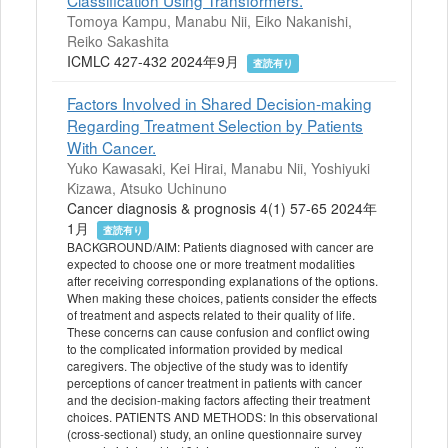
Classification Using Transformers.
Tomoya Kampu, Manabu Nii, Eiko Nakanishi,
Reiko Sakashita
ICMLC 427-432 2024年9月
査読有り
Factors Involved in Shared Decision-making
Regarding Treatment Selection by Patients
With Cancer.
Yuko Kawasaki, Kei Hirai, Manabu Nii, Yoshiyuki
Kizawa, Atsuko Uchinuno
Cancer diagnosis & prognosis 4(1) 57-65 2024年
1月
査読有り
BACKGROUND/AIM: Patients diagnosed with cancer are
expected to choose one or more treatment modalities
after receiving corresponding explanations of the options.
When making these choices, patients consider the effects
of treatment and aspects related to their quality of life.
These concerns can cause confusion and conflict owing
to the complicated information provided by medical
caregivers. The objective of the study was to identify
perceptions of cancer treatment in patients with cancer
and the decision-making factors affecting their treatment
choices. PATIENTS AND METHODS: In this observational
(cross-sectional) study, an online questionnaire survey