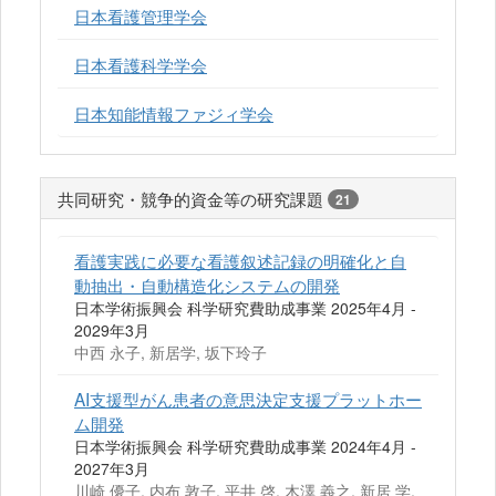
日本看護管理学会
日本看護科学学会
日本知能情報ファジィ学会
共同研究・競争的資金等の研究課題
21
看護実践に必要な看護叙述記録の明確化と自
動抽出・自動構造化システムの開発
日本学術振興会 科学研究費助成事業 2025年4月 -
2029年3月
中西 永子, 新居学, 坂下玲子
AI支援型がん患者の意思決定支援プラットホー
ム開発
日本学術振興会 科学研究費助成事業 2024年4月 -
2027年3月
川崎 優子, 内布 敦子, 平井 啓, 木澤 義之, 新居 学,