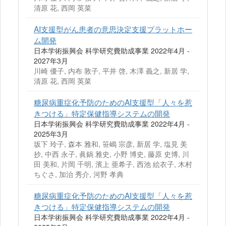
清原 花, 西岡 英菜
AI支援型がん患者の意思決定支援プラットホー
ム開発
日本学術振興会 科学研究費助成事業 2022年4月 -
2027年3月
川崎 優子, 内布 敦子, 平井 啓, 木澤 義之, 新居 学,
清原 花, 西岡 英菜
糖尿病重症化予防のためのAI支援型「人々を惹
きつける」特定保健指導システムの開発
日本学術振興会 科学研究費助成事業 2022年4月 -
2025年3月
坂下 玲子, 森本 雅和, 笹嶋 宗彦, 新居 学, 塩見 美
抄, 中西 永子, 眞鍋 雅史, 小野 博史, 藤原 史博, 川
田 美和, 片岡 千明, 濱上 亜希子, 西池 絵衣子, 木村
ちぐさ, 加治 秀介, 河野 孝典
糖尿病重症化予防のためのAI支援型「人々を惹
きつける」特定保健指導システムの開発
日本学術振興会 科学研究費助成事業 2022年4月 -