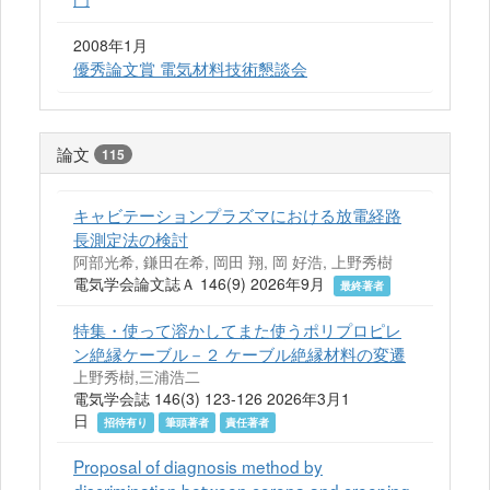
2008年1月
優秀論文賞 電気材料技術懇談会
論文
115
キャビテーションプラズマにおける放電経路
長測定法の検討
阿部光希, 鎌田在希, 岡田 翔, 岡 好浩, 上野秀樹
電気学会論文誌Ａ 146(9) 2026年9月
最終著者
特集・使って溶かしてまた使うポリプロピレ
ン絶縁ケーブル－２ ケーブル絶縁材料の変遷
上野秀樹,三浦浩二
電気学会誌 146(3) 123-126 2026年3月1
日
招待有り
筆頭著者
責任著者
Proposal of diagnosis method by