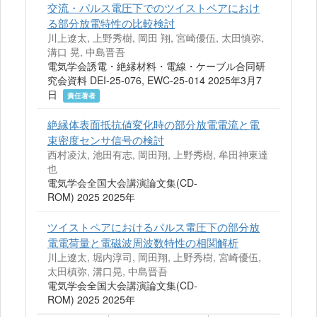
交流・パルス電圧下でのツイストペアにおけ
る部分放電特性の比較検討
川上遼太, 上野秀樹, 岡田 翔, 宮崎優伍, 太田慎弥,
溝口 晃, 中島晋吾
電気学会誘電・絶縁材料・電線・ケーブル合同研
究会資料 DEI-25-076, EWC-25-014 2025年3月7
日
責任著者
絶縁体表面抵抗値変化時の部分放電電流と電
束密度センサ信号の検討
西村凌汰, 池田有志, 岡田翔, 上野秀樹, 牟田神東達
也
電気学会全国大会講演論文集(CD-
ROM) 2025 2025年
ツイストペアにおけるパルス電圧下の部分放
電電荷量と電磁波周波数特性の相関解析
川上遼太, 堀内淳司, 岡田翔, 上野秀樹, 宮崎優伍,
太田槙弥, 溝口晃, 中島晋吾
電気学会全国大会講演論文集(CD-
ROM) 2025 2025年