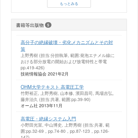
もっとみる
書籍等出版物
5
高分子の絶縁破壊・劣化メカニズムとその対
策
上野秀樹 (担当:分担執筆, 範囲:発泡エナメル線に
おける部分放電の開始および放電特性と帯電
pp.419-426)
技術情報協会 2021年2月
OHM大学テキスト 高電圧工学
竹野裕正, 上野秀樹, 山本修, 濱田昌司, 馬場吉弘,
藤井治久 (担当:共著, 範囲:pp.39-90)
オーム社 2013年11月
高電圧・絶縁システム入門
小野田光宣, 中山博史, 上野秀樹 (担当:共著, 範
囲:pp.32-69，pp.74-80，pp.87-123，pp.126-
147)