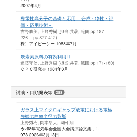
2007年4月
導電性高分子の基礎と応用 －合成・物性・評
価・応用技術－
吉野勝美, 上野秀樹 (担当:共著, 範囲:pp.187-
226， pp.377-412)
株）アイピーシー 1988年7月
炭素素原料の有効利用Ⅱ
遠藤守信, 上野秀樹 (担当:共著, 範囲:pp.171-180)
ＣＰＣ研究会 1984年3月
講演・口頭発表等
388
ガラス上マイクロギャップ放電における電極
先端の曲率半径の影響
上野秀樹, 岡本昂大, 岡田 翔
令和8年電気学会全国大会講演論文集，1-
073 2026年3月13日