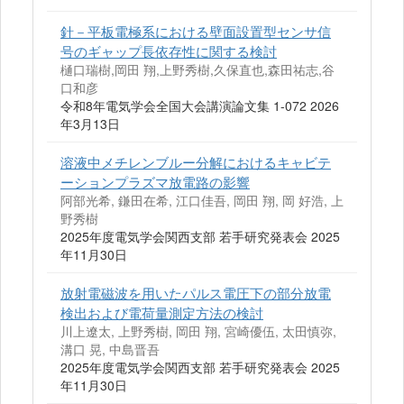
針－平板電極系における壁面設置型センサ信
号のギャップ長依存性に関する検討
樋口瑞樹,岡田 翔,上野秀樹,久保直也,森田祐志,谷
口和彦
令和8年電気学会全国大会講演論文集 1-072 2026
年3月13日
溶液中メチレンブルー分解におけるキャビテ
ーションプラズマ放電路の影響
阿部光希, 鎌田在希, 江口佳吾, 岡田 翔, 岡 好浩, 上
野秀樹
2025年度電気学会関西支部 若手研究発表会 2025
年11月30日
放射電磁波を用いたパルス電圧下の部分放電
検出および電荷量測定方法の検討
川上遼太, 上野秀樹, 岡田 翔, 宮崎優伍, 太田慎弥,
溝口 晃, 中島晋吾
2025年度電気学会関西支部 若手研究発表会 2025
年11月30日