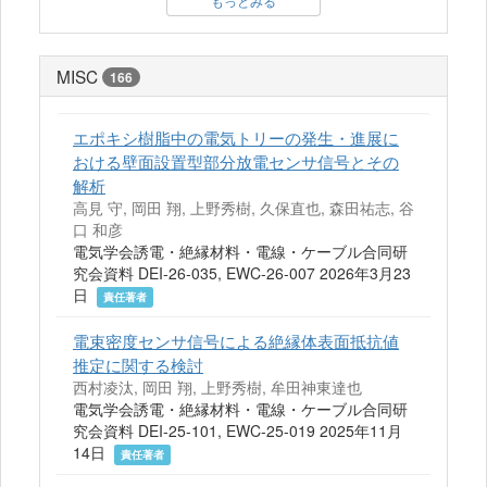
もっとみる
MISC
166
エポキシ樹脂中の電気トリーの発生・進展に
おける壁面設置型部分放電センサ信号とその
解析
高見 守, 岡田 翔, 上野秀樹, 久保直也, 森田祐志, 谷
口 和彦
電気学会誘電・絶縁材料・電線・ケーブル合同研
究会資料 DEI-26-035, EWC-26-007 2026年3月23
日
責任著者
電束密度センサ信号による絶縁体表面抵抗値
推定に関する検討
西村凌汰, 岡田 翔, 上野秀樹, 牟田神東達也
電気学会誘電・絶縁材料・電線・ケーブル合同研
究会資料 DEI-25-101, EWC-25-019 2025年11月
14日
責任著者