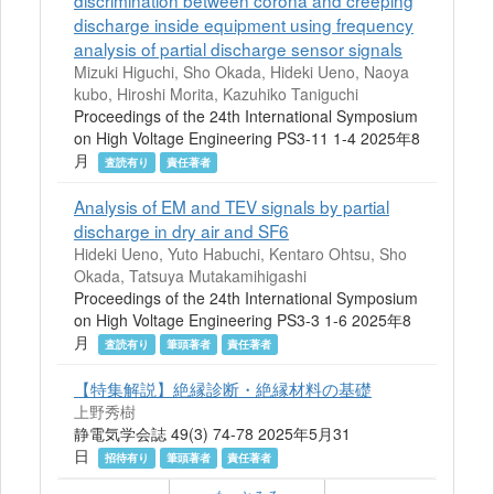
discrimination between corona and creeping
discharge inside equipment using frequency
analysis of partial discharge sensor signals
Mizuki Higuchi, Sho Okada, Hideki Ueno, Naoya
kubo, Hiroshi Morita, Kazuhiko Taniguchi
Proceedings of the 24th International Symposium
on High Voltage Engineering PS3-11 1-4 2025年8
月
査読有り
責任著者
Analysis of EM and TEV signals by partial
discharge in dry air and SF6
Hideki Ueno, Yuto Habuchi, Kentaro Ohtsu, Sho
Okada, Tatsuya Mutakamihigashi
Proceedings of the 24th International Symposium
on High Voltage Engineering PS3-3 1-6 2025年8
月
査読有り
筆頭著者
責任著者
【特集解説】絶縁診断・絶縁材料の基礎
上野秀樹
静電気学会誌 49(3) 74-78 2025年5月31
日
招待有り
筆頭著者
責任著者