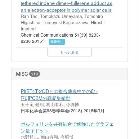
tethered indene dimer–fullerene adduct as
an electron-acceptor in polymer solar cells
Ran Tao, Tomokazu Umeyama, Tomohiro
Higashino, Tomoyuki Koganezawa, Hiroshi
Imahori
Chemical Communications 51(39) 8233-
8236 2015年
査読有り
もっとみる
MISC
219
PffBT4T-2ODとの複合薄膜中でのβ1-
[70]PCBMの高凝集挙動
五十嵐 健翔, 梅山有和, 今堀博
日本化学会第98春季年会(2018) 2018年3月
ポルフィリンを共有結合で修飾したグラフェ
ン量子ドット
水野哲志, 梅山有和, 今堀博