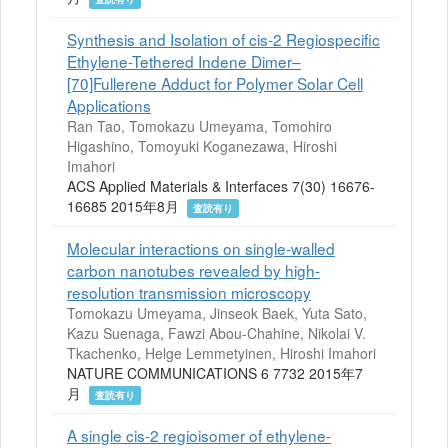
Synthesis and Isolation of cis-2 Regiospecific
Ethylene-Tethered Indene Dimer–
[70]Fullerene Adduct for Polymer Solar Cell
Applications
Ran Tao, Tomokazu Umeyama, Tomohiro
Higashino, Tomoyuki Koganezawa, Hiroshi
Imahori
ACS Applied Materials & Interfaces 7(30) 16676-
16685 2015年8月
査読有り
Molecular interactions on single-walled
carbon nanotubes revealed by high-
resolution transmission microscopy
Tomokazu Umeyama, Jinseok Baek, Yuta Sato,
Kazu Suenaga, Fawzi Abou-Chahine, Nikolai V.
Tkachenko, Helge Lemmetyinen, Hiroshi Imahori
NATURE COMMUNICATIONS 6 7732 2015年7
月
査読有り
A single cis-2 regioisomer of ethylene-