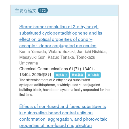
主要な論文
172
Stereoisomer resolution of 2-ethylhexyl-
substituted cyclopentadithiophene and its
effect on optical properties of donor–
acceptor–donor conjugated molecules
Kenta Yamada, Wataru Suzuki, Jun-ichi Nishida,
Masayuki Gon, Kazuo Tanaka, Tomokazu
Umeyama
Chemical Communications 61(71) 13401-
13404 2025年8月
査読有り
最終著者
責任著者
The stereoisomers of 2-ethylhexyl-substituted
cyclopentadithiophene, a widely used π-conjugated
building block, have been systematically separated for the
first time.
Effects of non-fused and fused substituents
in quinoxaline-based central units on
conformation, aggregation, and photovoltaic
properties of non-fused ring electron