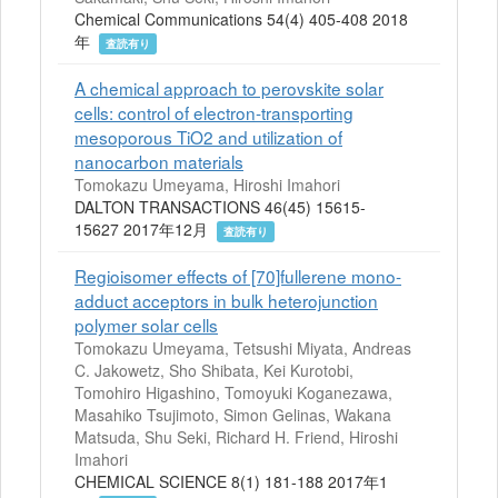
Chemical Communications 54(4) 405-408 2018
年
査読有り
A chemical approach to perovskite solar
cells: control of electron-transporting
mesoporous TiO2 and utilization of
nanocarbon materials
Tomokazu Umeyama, Hiroshi Imahori
DALTON TRANSACTIONS 46(45) 15615-
15627 2017年12月
査読有り
Regioisomer effects of [70]fullerene mono-
adduct acceptors in bulk heterojunction
polymer solar cells
Tomokazu Umeyama, Tetsushi Miyata, Andreas
C. Jakowetz, Sho Shibata, Kei Kurotobi,
Tomohiro Higashino, Tomoyuki Koganezawa,
Masahiko Tsujimoto, Simon Gelinas, Wakana
Matsuda, Shu Seki, Richard H. Friend, Hiroshi
Imahori
CHEMICAL SCIENCE 8(1) 181-188 2017年1