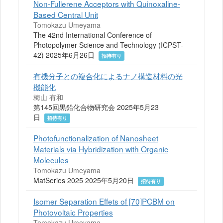
Non-Fullerene Acceptors with Quinoxaline-
Based Central Unit
Tomokazu Umeyama
The 42nd International Conference of
Photopolymer Science and Technology (ICPST-
42) 2025年6月26日
招待有り
有機分子との複合化によるナノ構造材料の光
機能化
梅山 有和
第145回黒鉛化合物研究会 2025年5月23
日
招待有り
Photofunctionalization of Nanosheet
Materials via Hybridization with Organic
Molecules
Tomokazu Umeyama
MatSeries 2025 2025年5月20日
招待有り
Isomer Separation Effets of [70]PCBM on
Photovoltaic Properties
Tomokazu Umeyama