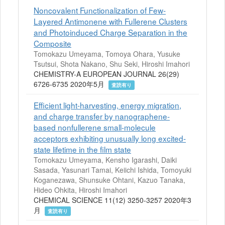
Noncovalent Functionalization of Few-
Layered Antimonene with Fullerene Clusters
and Photoinduced Charge Separation in the
Composite
Tomokazu Umeyama, Tomoya Ohara, Yusuke
Tsutsui, Shota Nakano, Shu Seki, Hiroshi Imahori
CHEMISTRY-A EUROPEAN JOURNAL 26(29)
6726-6735 2020年5月
査読有り
Efficient light-harvesting, energy migration,
and charge transfer by nanographene-
based nonfullerene small-molecule
acceptors exhibiting unusually long excited-
state lifetime in the film state
Tomokazu Umeyama, Kensho Igarashi, Daiki
Sasada, Yasunari Tamai, Keiichi Ishida, Tomoyuki
Koganezawa, Shunsuke Ohtani, Kazuo Tanaka,
Hideo Ohkita, Hiroshi Imahori
CHEMICAL SCIENCE 11(12) 3250-3257 2020年3
月
査読有り