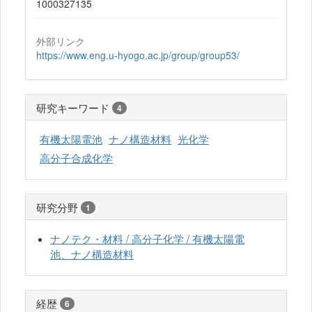
1000327135
外部リンク
https://www.eng.u-hyogo.ac.jp/group/group53/
研究キーワード
4
有機太陽電池
ナノ構造材料
光化学
高分子合成化学
研究分野
1
ナノテク・材料 / 高分子化学 / 有機太陽電
池、ナノ構造材料
経歴
6