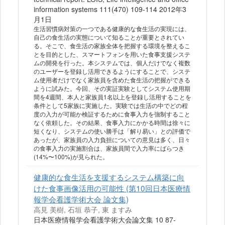
information systems 111(470) 109-114 2012年3
月1日
生活習慣病対策の一つである健康的な食生活の実現には、
自己の食生活の実態について知ることが重要とされてい
る。そこで、食生活の家族全体を把握する環境を整えるこ
とを目的とした、スマートフォンを用いた食事支援システ
ムの開発を行った。本システムでは、個人だけでなく複数
のユーザーを登録し活用できるようにすることで、システ
ム使用者だけでなく家族員を含めた食生活の把握ができる
ように試みた。今回、その実証実験としてシステム使用期
間を4週間、本人と家族員1名以上を登録し活用することを
条件として5家族に実施した。実験では生活の中でどの程
度の入力が可能か検証するために食事入力を強制すること
なく依頼した。その結果、食事入力にかかる時間は徐々に
短くなり、システムの使い勝手は「解り易い」との評価で
あったが、家族員の入力負担についての意見は多く、日々
の食事入力の実施割合は、家族員間で入力率にばらつき
(14%〜100%)が見られた。
健康的な食生活を支援するシステム構築に向
けた食事画像活用の可能性 (第10回日本医療情
報学会看護学術大会 論文集)
高見 美樹, 石垣 恭子, 東 ますみ
日本医療情報学会看護学術大会論文集 10 87-