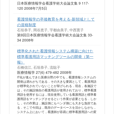
日本医療情報学会看護学術大会論文集 9 117-
120 2008年7月5日
看護情報学の卒後教育を考える-新領域として
の資格制度
石垣恭子, 岡谷恵子, 宇都由美子, 中西寛子
第9回日本医療情報学会看護学術大会論文集 33-
34 2008年
標準化された看護情報システム構築に向けた
標準看護用語マッチングツールの開発（第一
報）
石橋信江, 石垣恭子, 流聡子
医療情報学 27(6) 479-482 2008年
IT化が進んできた医療分野の中でも，看護情報システムの
開発は遅れがちである．その大きな要因として，看護用語
が標準化されていないことが挙げられる．現在，各施設で
は，その施設独自の看護用語が使用されており，標準看護
用語を使用するには，現在使用している看護用語と標準看
護用語をマッチングさせるという作業が必要となる．しか
し，その作業は，施設側にもベンダ側にも大きな負担であ
る．そこで今回は，既存のデータベースを活かしながら，
システム上において，看護師が容易に標準看護用語への変