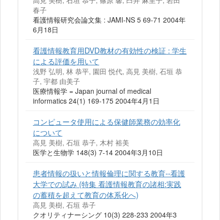
高見 美樹, 石垣 恭子, 篠原 馨, 臼井 麻里子, 岩田
春子
看護情報研究会論文集 : JAMI-NS 5 69-71 2004年
6月18日
看護情報教育用DVD教材の有効性の検証 : 学生
による評価を用いて
浅野 弘明, 林 恭平, 園田 悦代, 高見 美樹, 石垣 恭
子, 宇都 由美子
医療情報学 = Japan journal of medical
informatics 24(1) 169-175 2004年4月1日
コンピュータ使用による保健師業務の効率化
について
高見 美樹, 石垣 恭子, 木村 裕美
医学と生物学 148(3) 7-14 2004年3月10日
患者情報の扱いと情報倫理に関する教育--看護
大学での試み (特集 看護情報教育の諸相:実践
の蓄積を超えて教育の体系化へ)
高見 美樹, 石垣 恭子
クオリティナーシング 10(3) 228-233 2004年3