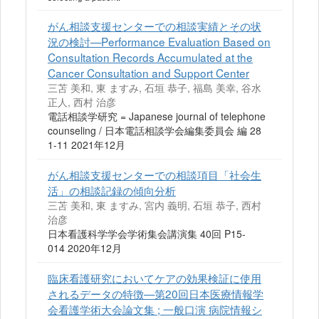
がん相談支援センターでの相談実績とその状
況の検討—Performance Evaluation Based on
Consultation Records Accumulated at the
Cancer Consultation and Support Center
三苫 美和, 東 ますみ, 石垣 恭子, 福島 美幸, 谷水
正人, 西村 治彦
電話相談学研究 = Japanese journal of telephone
counseling / 日本電話相談学会編集委員会 編 28
1-11 2021年12月
がん相談支援センターでの相談項目「社会生
活」の相談記録の傾向分析
三苫 美和, 東 ますみ, 宮内 義明, 石垣 恭子, 西村
治彦
日本看護科学学会学術集会講演集 40回 P15-
014 2020年12月
臨床看護研究においてケアの効果検証に使用
されるデータの特徴—第20回日本医療情報学
会看護学術大会論文集 ; 一般口演 病院情報シ