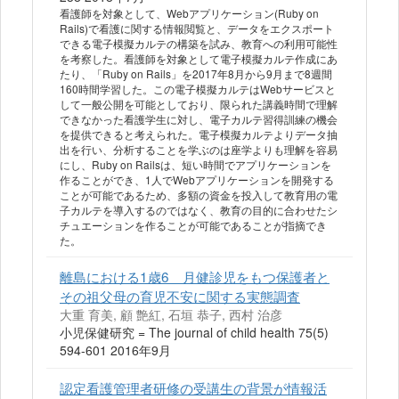
看護師を対象として、Webアプリケーション(Ruby on
Rails)で看護に関する情報閲覧と、データをエクスポート
できる電子模擬カルテの構築を試み、教育への利用可能性
を考察した。看護師を対象として電子模擬カルテ作成にあ
たり、「Ruby on Rails」を2017年8月から9月まで8週間
160時間学習した。この電子模擬カルテはWebサービスと
して一般公開を可能としており、限られた講義時間で理解
できなかった看護学生に対し、電子カルテ習得訓練の機会
を提供できると考えられた。電子模擬カルテよりデータ抽
出を行い、分析することを学ぶのは座学よりも理解を容易
にし、Ruby on Railsは、短い時間でアプリケーションを
作ることができ、1人でWebアプリケーションを開発する
ことが可能であるため、多額の資金を投入して教育用の電
子カルテを導入するのではなく、教育の目的に合わせたシ
チュエーションを作ることが可能であることが指摘でき
た。
離島における1歳6ゕ月健診児をもつ保護者と
その祖父母の育児不安に関する実態調査
大重 育美, 顧 艶紅, 石垣 恭子, 西村 治彦
小児保健研究 = The journal of child health 75(5)
594-601 2016年9月
認定看護管理者研修の受講生の背景が情報活