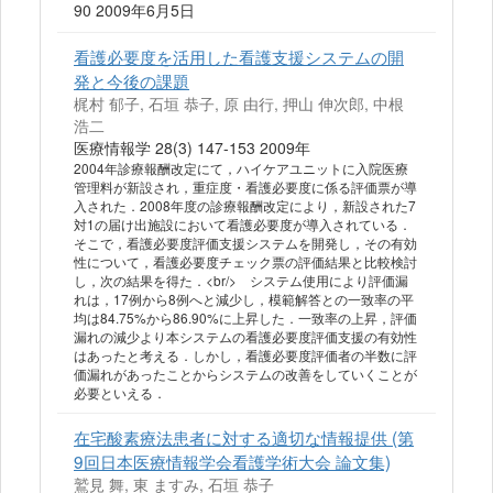
90 2009年6月5日
看護必要度を活用した看護支援システムの開
発と今後の課題
梶村 郁子, 石垣 恭子, 原 由行, 押山 伸次郎, 中根
浩二
医療情報学 28(3) 147-153 2009年
2004年診療報酬改定にて，ハイケアユニットに入院医療
管理料が新設され，重症度・看護必要度に係る評価票が導
入された．2008年度の診療報酬改定により，新設された7
対1の届け出施設において看護必要度が導入されている．
そこで，看護必要度評価支援システムを開発し，その有効
性について，看護必要度チェック票の評価結果と比較検討
し，次の結果を得た．<br/> システム使用により評価漏
れは，17例から8例へと減少し，模範解答との一致率の平
均は84.75%から86.90%に上昇した．一致率の上昇，評価
漏れの減少より本システムの看護必要度評価支援の有効性
はあったと考える．しかし，看護必要度評価者の半数に評
価漏れがあったことからシステムの改善をしていくことが
必要といえる．
在宅酸素療法患者に対する適切な情報提供 (第
9回日本医療情報学会看護学術大会 論文集)
鷲見 舞, 東 ますみ, 石垣 恭子