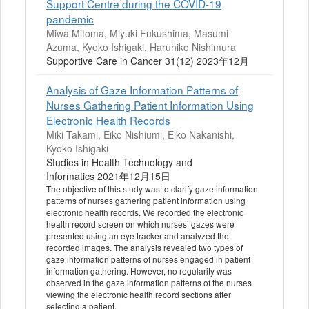
Support Centre during the COVID-19
pandemic
Miwa Mitoma, Miyuki Fukushima, Masumi
Azuma, Kyoko Ishigaki, Haruhiko Nishimura
Supportive Care in Cancer 31(12) 2023年12月
Analysis of Gaze Information Patterns of
Nurses Gathering Patient Information Using
Electronic Health Records
Miki Takami, Eiko Nishiumi, Eiko Nakanishi,
Kyoko Ishigaki
Studies in Health Technology and
Informatics 2021年12月15日
The objective of this study was to clarify gaze information
patterns of nurses gathering patient information using
electronic health records. We recorded the electronic
health record screen on which nurses’ gazes were
presented using an eye tracker and analyzed the
recorded images. The analysis revealed two types of
gaze information patterns of nurses engaged in patient
information gathering. However, no regularity was
observed in the gaze information patterns of the nurses
viewing the electronic health record sections after
selecting a patient.