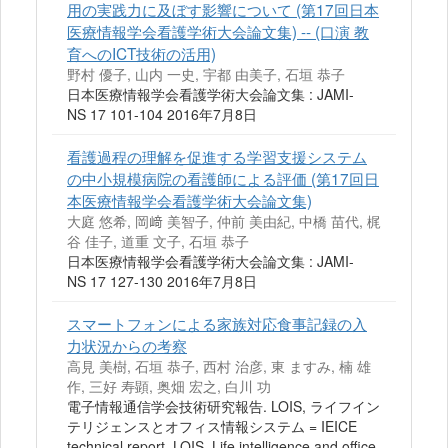
用の実践力に及ぼす影響について (第17回日本
医療情報学会看護学術大会論文集) -- (口演 教
育へのICT技術の活用)
野村 優子, 山内 一史, 宇都 由美子, 石垣 恭子
日本医療情報学会看護学術大会論文集 : JAMI-
NS 17 101-104 2016年7月8日
看護過程の理解を促進する学習支援システム
の中小規模病院の看護師による評価 (第17回日
本医療情報学会看護学術大会論文集)
大庭 悠希, 岡﨑 美智子, 仲前 美由紀, 中橋 苗代, 梶
谷 佳子, 道重 文子, 石垣 恭子
日本医療情報学会看護学術大会論文集 : JAMI-
NS 17 127-130 2016年7月8日
スマートフォンによる家族対応食事記録の入
力状況からの考察
高見 美樹, 石垣 恭子, 西村 治彦, 東 ますみ, 楠 雄
作, 三好 寿顕, 奥畑 宏之, 白川 功
電子情報通信学会技術研究報告. LOIS, ライフイン
テリジェンスとオフィス情報システム = IEICE
technical report. LOIS, Life intelligence and office