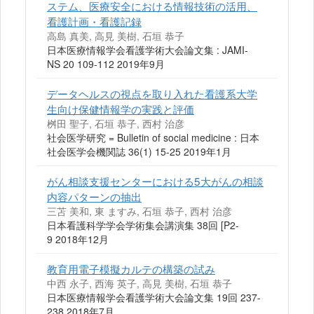
ステム、医療安全における情報技術の活用、
看護計画・看護記録
高島 真美, 高見 美樹, 石垣 恭子
日本医療情報学会看護学術大会論文集 : JAMI-
NS 20 109-112 2019年9月
データヘルスの視点を取り入れた看護系大学
生向け保健情報学の実践と評価
桝田 聖子, 石垣 恭子, 西村 治彦
社会医学研究 = Bulletin of social medicine : 日本
社会医学会機関誌 36(1) 15-25 2019年1月
がん相談支援センターにおける5大がんの相談
内容パターンの抽出
三苫 美和, 東 ますみ, 石垣 恭子, 西村 治彦
日本看護科学学会学術集会講演集 38回 [P2-
9 2018年12月
教育用電子模擬カルテの構築の試み
中西 永子, 西海 英子, 高見 美樹, 石垣 恭子
日本医療情報学会看護学術大会論文集 19回 237-
238 2018年7月