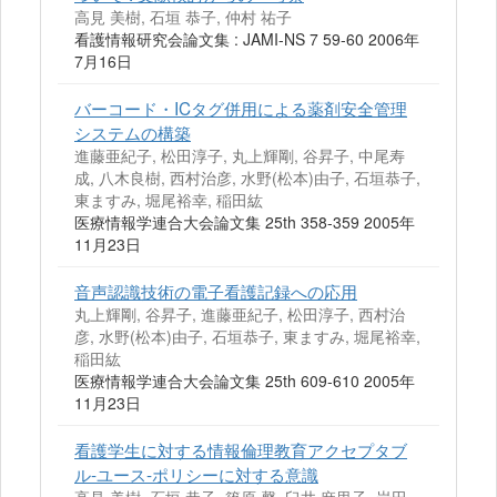
高見 美樹, 石垣 恭子, 仲村 祐子
看護情報研究会論文集 : JAMI-NS 7 59-60 2006年
7月16日
バーコード・ICタグ併用による薬剤安全管理
システムの構築
進藤亜紀子, 松田淳子, 丸上輝剛, 谷昇子, 中尾寿
成, 八木良樹, 西村治彦, 水野(松本)由子, 石垣恭子,
東ますみ, 堀尾裕幸, 稲田紘
医療情報学連合大会論文集 25th 358-359 2005年
11月23日
音声認識技術の電子看護記録への応用
丸上輝剛, 谷昇子, 進藤亜紀子, 松田淳子, 西村治
彦, 水野(松本)由子, 石垣恭子, 東ますみ, 堀尾裕幸,
稲田紘
医療情報学連合大会論文集 25th 609-610 2005年
11月23日
看護学生に対する情報倫理教育アクセプタブ
ル-ユース-ポリシーに対する意識