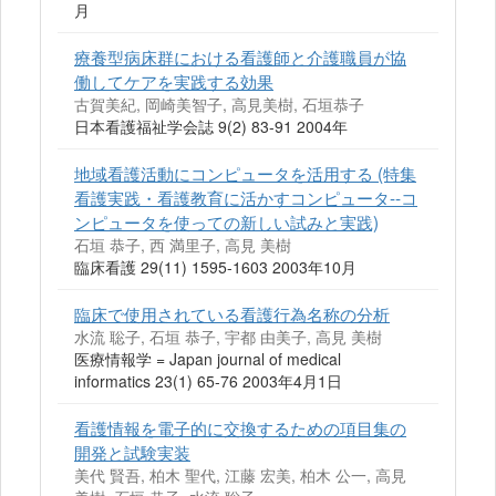
月
療養型病床群における看護師と介護職員が協
働してケアを実践する効果
古賀美紀, 岡崎美智子, 高見美樹, 石垣恭子
日本看護福祉学会誌 9(2) 83-91 2004年
地域看護活動にコンピュータを活用する (特集
看護実践・看護教育に活かすコンピュータ--コ
ンピュータを使っての新しい試みと実践)
石垣 恭子, 西 満里子, 高見 美樹
臨床看護 29(11) 1595-1603 2003年10月
臨床で使用されている看護行為名称の分析
水流 聡子, 石垣 恭子, 宇都 由美子, 高見 美樹
医療情報学 = Japan journal of medical
informatics 23(1) 65-76 2003年4月1日
看護情報を電子的に交換するための項目集の
開発と試験実装
美代 賢吾, 柏木 聖代, 江藤 宏美, 柏木 公一, 高見