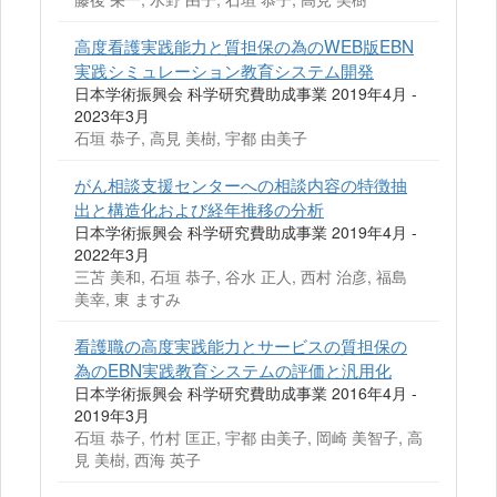
高度看護実践能力と質担保の為のWEB版EBN
実践シミュレーション教育システム開発
日本学術振興会 科学研究費助成事業 2019年4月 -
2023年3月
石垣 恭子, 高見 美樹, 宇都 由美子
がん相談支援センターへの相談内容の特徴抽
出と構造化および経年推移の分析
日本学術振興会 科学研究費助成事業 2019年4月 -
2022年3月
三苫 美和, 石垣 恭子, 谷水 正人, 西村 治彦, 福島
美幸, 東 ますみ
看護職の高度実践能力とサービスの質担保の
為のEBN実践教育システムの評価と汎用化
日本学術振興会 科学研究費助成事業 2016年4月 -
2019年3月
石垣 恭子, 竹村 匡正, 宇都 由美子, 岡崎 美智子, 高
見 美樹, 西海 英子