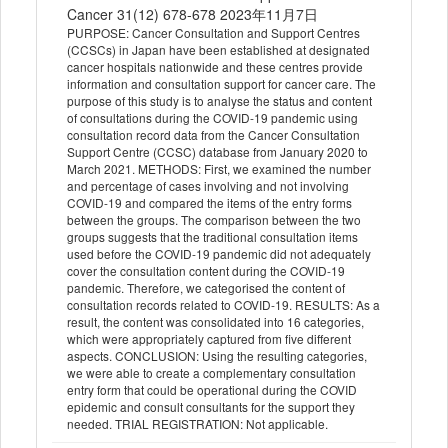
Cancer 31(12) 678-678 2023年11月7日
PURPOSE: Cancer Consultation and Support Centres
(CCSCs) in Japan have been established at designated
cancer hospitals nationwide and these centres provide
information and consultation support for cancer care. The
purpose of this study is to analyse the status and content
of consultations during the COVID-19 pandemic using
consultation record data from the Cancer Consultation
Support Centre (CCSC) database from January 2020 to
March 2021. METHODS: First, we examined the number
and percentage of cases involving and not involving
COVID-19 and compared the items of the entry forms
between the groups. The comparison between the two
groups suggests that the traditional consultation items
used before the COVID-19 pandemic did not adequately
cover the consultation content during the COVID-19
pandemic. Therefore, we categorised the content of
consultation records related to COVID-19. RESULTS: As a
result, the content was consolidated into 16 categories,
which were appropriately captured from five different
aspects. CONCLUSION: Using the resulting categories,
we were able to create a complementary consultation
entry form that could be operational during the COVID
epidemic and consult consultants for the support they
needed. TRIAL REGISTRATION: Not applicable.