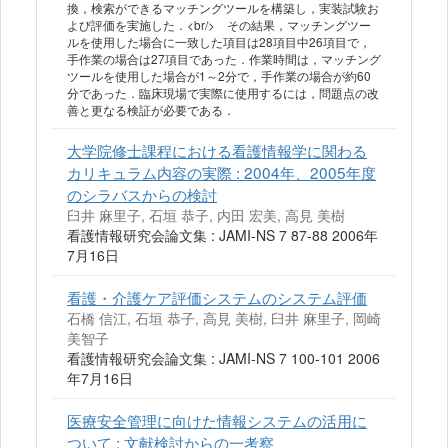
換，検索ができるマッチングツールを構築し，実装試験お
よび評価を実施した．<br/> その結果，マッチングツー
ルを使用した場合に一致した項目は28項目中26項目で，
手作業の場合は27項目であった．作業時間は，マッチング
ツールを使用した場合が1～2分で，手作業の場合が約60
分であった．臨床現場で実際に使用するには，問題点の改
善と更なる検証が必要である．
大学院修士課程における看護情報学に関わる
カリキュラム内容の実際 : 2004年、2005年度
のシラバスからの検討
臼井 麻里子, 石垣 恭子, 内田 宏美, 高見 美樹
看護情報研究会論文集 : JAMI-NS 7 87-88 2006年
7月16日
看護・介護ケア評価システムのシステム評価
石橋 信江, 石垣 恭子, 高見 美樹, 臼井 麻里子, 岡崎
美智子
看護情報研究会論文集 : JAMI-NS 7 100-101 2006
年7月16日
医療安全管理に向けた情報システムの活用に
ついて : 文献検討からの一考察