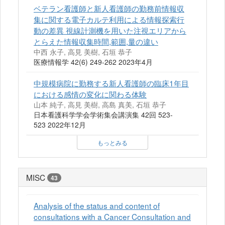
ベテラン看護師と新人看護師の勤務前情報収
集に関する電子カルテ利用による情報探索行
動の差異 視線計測機を用いた注視エリアから
とらえた情報収集時間,範囲,量の違い
中西 永子, 高見 美樹, 石垣 恭子
医療情報学 42(6) 249-262 2023年4月
中規模病院に勤務する新人看護師の臨床1年目
における感情の変化に関わる体験
山本 純子, 高見 美樹, 高島 真美, 石垣 恭子
日本看護科学学会学術集会講演集 42回 523-
523 2022年12月
もっとみる
MISC
43
Analysis of the status and content of
consultations with a Cancer Consultation and