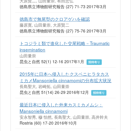
大原賢二, 山田量崇, 有田忠弘
徳島県立博物館研究報告 (27) 71-73 2017年3月
徳島市で無尾型のクロアゲハを確認
藤原寛, 山田量崇, 大原賢二
徳島県立博物館研究報告 (27) 75-76 2017年3月
トコジラミ類で進化した交尾戦略－Traumatic
insemination
山田量崇
昆虫と自然 52(1) 12-16 2017年1月
招待有り
2015年に日本へ侵入したクスベニヒラタカス
ミカメMansoniella cinnamomiの分布拡大状況
長島聖大, 岩崎拓, 山田量崇
昆虫と自然 51(14) 26-29 2016年12月
招待有り
最近日本に侵入した外来カスミカメムシ：
Mansoniella cinnamomi
安永智秀, 穆 怡然, 長島聖大, 山田量崇, 高井幹夫
Rostria (60) 17-20 2016年10月