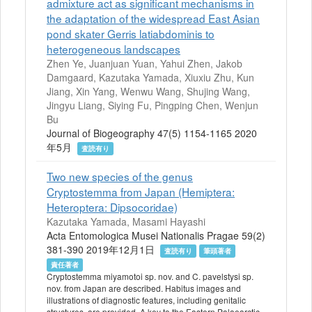
admixture act as significant mechanisms in
the adaptation of the widespread East Asian
pond skater Gerris latiabdominis to
heterogeneous landscapes
Zhen Ye, Juanjuan Yuan, Yahui Zhen, Jakob
Damgaard, Kazutaka Yamada, Xiuxiu Zhu, Kun
Jiang, Xin Yang, Wenwu Wang, Shujing Wang,
Jingyu Liang, Siying Fu, Pingping Chen, Wenjun
Bu
Journal of Biogeography 47(5) 1154-1165 2020
年5月
査読有り
Two new species of the genus
Cryptostemma from Japan (Hemiptera:
Heteroptera: Dipsocoridae)
Kazutaka Yamada, Masami Hayashi
Acta Entomologica Musei Nationalis Pragae 59(2)
381-390 2019年12月1日
査読有り
筆頭著者
責任著者
Cryptostemma miyamotoi sp. nov. and C. pavelstysi sp.
nov. from Japan are described. Habitus images and
illustrations of diagnostic features, including genitalic
structures, are provided. A key to the Eastern Palaearctic