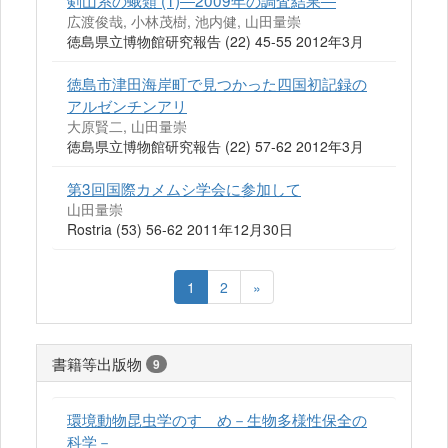
剣山系の蛾類 (1)―2009年の調査結果―
広渡俊哉, 小林茂樹, 池内健, 山田量崇
徳島県立博物館研究報告 (22) 45-55 2012年3月
徳島市津田海岸町で見つかった四国初記録の
アルゼンチンアリ
大原賢二, 山田量崇
徳島県立博物館研究報告 (22) 57-62 2012年3月
第3回国際カメムシ学会に参加して
山田量崇
Rostria (53) 56-62 2011年12月30日
1
2
»
書籍等出版物
9
環境動物昆虫学のすゝめ－生物多様性保全の
科学－