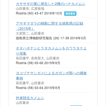
カササギの巣に発生した2種のハナカメムシ
山田量崇, 広渡俊哉
Rostria (60) 43-47 2016年10月
筆頭著者
アサギマダラの移動に関する徳島県の記録
（2015年）
大原賢二, 山田量崇
徳島県立博物館研究報告 (26) 17-38 2016年3月
オオハネナシヒラタカメムシをカワラタケよ
り採集
長田庸平, 長島聖大, 山田量崇
Rostria (58) 65-66 2015年9月
ヨコヅナサシガメによるガガンボ類への捕食
事例
長田庸平, 山田量崇
Rostria (58) 63-64 2015年9月
外来陸生カメムシ
山田量崇