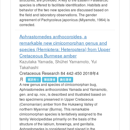
species is offered to facilitate identification. Habitats and
behavior of the two new species are discussed based on
the field and laboratory observations. The gender
agreement of Pachycoleus japonicus (Miyamoto, 1964) is
corrected.
Aphrastomedes anthocoroides, a
remarkable new cimicomorphan genus and
species (Hemiptera: Heteroptera) from Upper
Cretaceous Burmese amber
Kazutaka Yamada, Shûhei Yamamoto, Yui
Takahashi
Cretaceous Research 84 442-450 2018年4
月
査読有り
筆頭著者
責任著者
A new genus and species of cimicomorphan bug,
Aphrastomedes anthocoroides Yamada and Yamamoto,
gen. and sp. nov., is described and illustrated based on
two specimens preserved in Upper Cretaceous
(Cenomanian) amber from the Hukawng Valley of
northern Myanmar (Burma). This remarkable
cimicomorphan species is tentatively assigned to the
family Velocipedidae primarily on the basis of the
structure of the labium, forewings, and genitalia.
Aphrastomedes is considered best placed in the