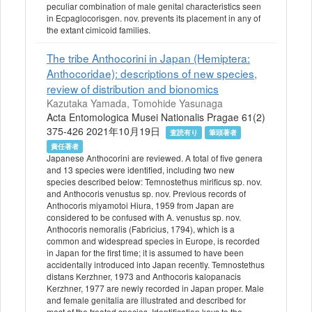
peculiar combination of male genital characteristics seen
in Ecpaglocorisgen. nov. prevents its placement in any of
the extant cimicoid families.
The tribe Anthocorini in Japan (Hemiptera:
Anthocoridae): descriptions of new species,
review of distribution and bionomics
Kazutaka Yamada, Tomohide Yasunaga
Acta Entomologica Musei Nationalis Pragae 61(2)
375-426 2021年10月19日
査読有り
筆頭著者
責任著者
Japanese Anthocorini are reviewed. A total of five genera
and 13 species were identified, including two new
species described below: Temnostethus mirificus sp. nov.
and Anthocoris venustus sp. nov. Previous records of
Anthocoris miyamotoi Hiura, 1959 from Japan are
considered to be confused with A. venustus sp. nov.
Anthocoris nemoralis (Fabricius, 1794), which is a
common and widespread species in Europe, is recorded
in Japan for the first time; it is assumed to have been
accidentally introduced into Japan recently. Temnostethus
distans Kerzhner, 1973 and Anthocoris kalopanacis
Kerzhner, 1977 are newly recorded in Japan proper. Male
and female genitalia are illustrated and described for
most of the treated species. Identification keys to the