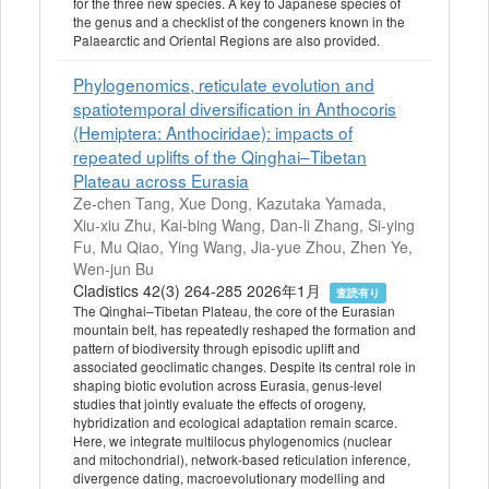
for the three new species. A key to Japanese species of
the genus and a checklist of the congeners known in the
Palaearctic and Oriental Regions are also provided.
Phylogenomics, reticulate evolution and
spatiotemporal diversification in Anthocoris
(Hemiptera: Anthociridae): impacts of
repeated uplifts of the Qinghai–Tibetan
Plateau across Eurasia
Ze-chen Tang, Xue Dong, Kazutaka Yamada,
Xiu-xiu Zhu, Kai-bing Wang, Dan-li Zhang, Si-ying
Fu, Mu Qiao, Ying Wang, Jia-yue Zhou, Zhen Ye,
Wen-jun Bu
Cladistics 42(3) 264-285 2026年1月
査読有り
The Qinghai–Tibetan Plateau, the core of the Eurasian
mountain belt, has repeatedly reshaped the formation and
pattern of biodiversity through episodic uplift and
associated geoclimatic changes. Despite its central role in
shaping biotic evolution across Eurasia, genus‐level
studies that jointly evaluate the effects of orogeny,
hybridization and ecological adaptation remain scarce.
Here, we integrate multilocus phylogenomics (nuclear
and mitochondrial), network‐based reticulation inference,
divergence dating, macroevolutionary modelling and