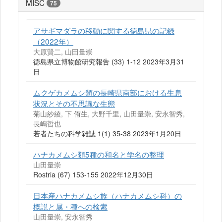
MISC
75
アサギマダラの移動に関する徳島県の記録
（2022年）
大原賢二, 山田量崇
徳島県立博物館研究報告 (33) 1-12 2023年3月31
日
ムクゲカメムシ類の長崎県南部における生息
状況とその不思議な生態
菊山紗綾, 下 侑生, 大野千里, 山田量崇, 安永智秀,
長嶋哲也
若者たちの科学雑誌 1(1) 35-38 2023年1月20日
ハナカメムシ類5種の和名と学名の整理
山田量崇
Rostria (67) 153-155 2022年12月30日
日本産ハナカメムシ族（ハナカメムシ科）の
概説と属・種への検索
山田量崇, 安永智秀