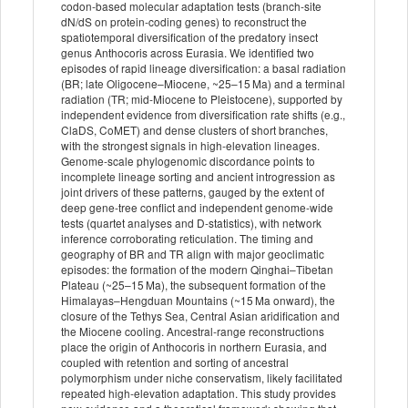
codon‐based molecular adaptation tests (branch‐site
dN/dS on protein‐coding genes) to reconstruct the
spatiotemporal diversification of the predatory insect
genus Anthocoris across Eurasia. We identified two
episodes of rapid lineage diversification: a basal radiation
(BR; late Oligocene–Miocene, ~25–15 Ma) and a terminal
radiation (TR; mid‐Miocene to Pleistocene), supported by
independent evidence from diversification rate shifts (e.g.,
ClaDS, CoMET) and dense clusters of short branches,
with the strongest signals in high‐elevation lineages.
Genome‐scale phylogenomic discordance points to
incomplete lineage sorting and ancient introgression as
joint drivers of these patterns, gauged by the extent of
deep gene‐tree conflict and independent genome‐wide
tests (quartet analyses and D‐statistics), with network
inference corroborating reticulation. The timing and
geography of BR and TR align with major geoclimatic
episodes: the formation of the modern Qinghai–Tibetan
Plateau (~25–15 Ma), the subsequent formation of the
Himalayas–Hengduan Mountains (~15 Ma onward), the
closure of the Tethys Sea, Central Asian aridification and
the Miocene cooling. Ancestral‐range reconstructions
place the origin of Anthocoris in northern Eurasia, and
coupled with retention and sorting of ancestral
polymorphism under niche conservatism, likely facilitated
repeated high‐elevation adaptation. This study provides