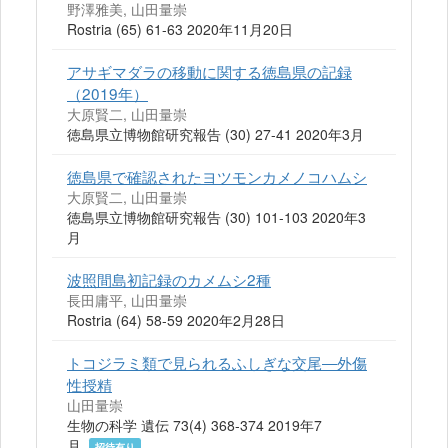
野澤雅美, 山田量崇
Rostria (65) 61-63 2020年11月20日
アサギマダラの移動に関する徳島県の記録
（2019年）
大原賢二, 山田量崇
徳島県立博物館研究報告 (30) 27-41 2020年3月
徳島県で確認されたヨツモンカメノコハムシ
大原賢二, 山田量崇
徳島県立博物館研究報告 (30) 101-103 2020年3
月
波照間島初記録のカメムシ2種
長田庸平, 山田量崇
Rostria (64) 58-59 2020年2月28日
トコジラミ類で見られるふしぎな交尾―外傷
性授精
山田量崇
生物の科学 遺伝 73(4) 368-374 2019年7
月
招待有り