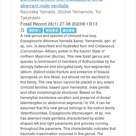
aberrant male genitalia
Kazutaka Yamada, Shûhei Yamamoto, Yui
Takahashi
Fossil Record 26(1) 27-38 2023年1月13
日
査読有り
筆頭著者
責任著者
A new genus and species of cimicoid true bug,
Ecpaglocoris ditomeus Yamada &amp; Yamamoto, gen. et
sp. nov., is described and illustrated from mid-Cretaceous
(Cenomanian–Albian) amber in the Kachin State of
northern Myanmar (Burma). This new fossil genus and
species is reminiscent of members of Anthocoridae by the
strongly flattened and elongated body, four-segmented
labium, distinct costal fracture and presence of fossula
spongiosa on fore tibiae, but should not be ascribed to
this family. The new taxon cannot be placed in any extant
cimicoid families, based upon hemelytral, male genital
and other morphological structures. Based on the
hemelytral membrane venation and presence of dorsal
laterotergites on abdominal segments I to VIII, it can be
assumed that this new genus belongs to the extinct family
Vetanthocoridae. Ecpaglocoris ditomeusgen. et sp. nov.
has aberrant male genitalia characterised by sickle-
shaped left and right parameres and grooves running
throughout the paramere. This characteristic indicates that
traumatic insemination occurred in this genus. The