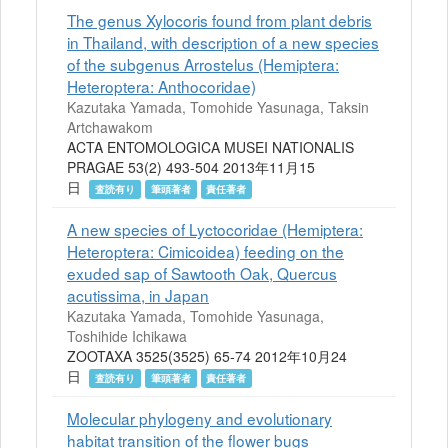
The genus Xylocoris found from plant debris
in Thailand, with description of a new species
of the subgenus Arrostelus (Hemiptera:
Heteroptera: Anthocoridae)
Kazutaka Yamada, Tomohide Yasunaga, Taksin
Artchawakom
ACTA ENTOMOLOGICA MUSEI NATIONALIS
PRAGAE 53(2) 493-504 2013年11月15
日
査読有り
筆頭著者
責任著者
A new species of Lyctocoridae (Hemiptera:
Heteroptera: Cimicoidea) feeding on the
exuded sap of Sawtooth Oak, Quercus
acutissima, in Japan
Kazutaka Yamada, Tomohide Yasunaga,
Toshihide Ichikawa
ZOOTAXA 3525(3525) 65-74 2012年10月24
日
査読有り
筆頭著者
責任著者
Molecular phylogeny and evolutionary
habitat transition of the flower bugs