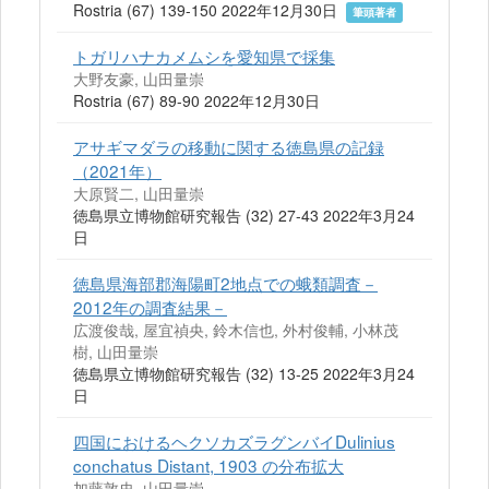
Rostria (67) 139-150 2022年12月30日
筆頭著者
トガリハナカメムシを愛知県で採集
大野友豪, 山田量崇
Rostria (67) 89-90 2022年12月30日
アサギマダラの移動に関する徳島県の記録
（2021年）
大原賢二, 山田量崇
徳島県立博物館研究報告 (32) 27-43 2022年3月24
日
徳島県海部郡海陽町2地点での蛾類調査－
2012年の調査結果－
広渡俊哉, 屋宜禎央, 鈴木信也, 外村俊輔, 小林茂
樹, 山田量崇
徳島県立博物館研究報告 (32) 13-25 2022年3月24
日
四国におけるヘクソカズラグンバイDulinius
conchatus Distant, 1903 の分布拡大
加藤敦史, 山田量崇