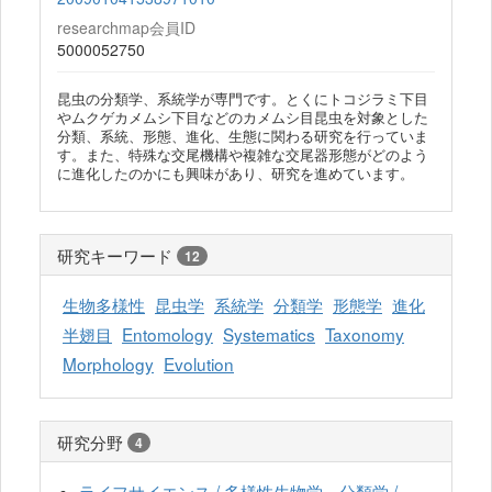
researchmap会員ID
5000052750
昆虫の分類学、系統学が専門です。とくにトコジラミ下目
やムクゲカメムシ下目などのカメムシ目昆虫を対象とした
分類、系統、形態、進化、生態に関わる研究を行っていま
す。また、特殊な交尾機構や複雑な交尾器形態がどのよう
に進化したのかにも興味があり、研究を進めています。
研究キーワード
12
生物多様性
昆虫学
系統学
分類学
形態学
進化
半翅目
Entomology
Systematics
Taxonomy
Morphology
Evolution
研究分野
4
ライフサイエンス / 多様性生物学、分類学 /