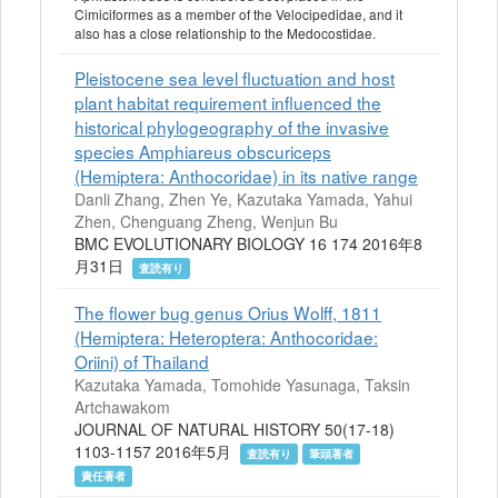
Cimiciformes as a member of the Velocipedidae, and it
also has a close relationship to the Medocostidae.
Pleistocene sea level fluctuation and host
plant habitat requirement influenced the
historical phylogeography of the invasive
species Amphiareus obscuriceps
(Hemiptera: Anthocoridae) in its native range
Danli Zhang, Zhen Ye, Kazutaka Yamada, Yahui
Zhen, Chenguang Zheng, Wenjun Bu
BMC EVOLUTIONARY BIOLOGY 16 174 2016年8
月31日
査読有り
The flower bug genus Orius Wolff, 1811
(Hemiptera: Heteroptera: Anthocoridae:
Oriini) of Thailand
Kazutaka Yamada, Tomohide Yasunaga, Taksin
Artchawakom
JOURNAL OF NATURAL HISTORY 50(17-18)
1103-1157 2016年5月
査読有り
筆頭著者
責任著者