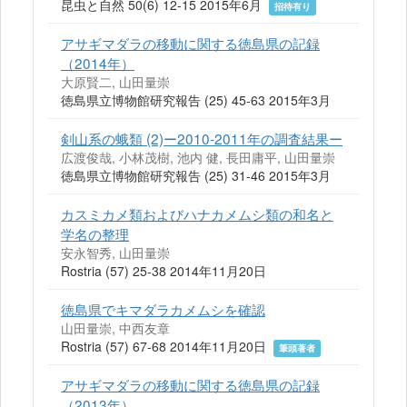
昆虫と自然 50(6) 12-15 2015年6月
招待有り
アサギマダラの移動に関する徳島県の記録
（2014年）
大原賢二, 山田量崇
徳島県立博物館研究報告 (25) 45-63 2015年3月
剣山系の蛾類 (2)ー2010-2011年の調査結果ー
広渡俊哉, 小林茂樹, 池内 健, 長田庸平, 山田量崇
徳島県立博物館研究報告 (25) 31-46 2015年3月
カスミカメ類およびハナカメムシ類の和名と
学名の整理
安永智秀, 山田量崇
Rostria (57) 25-38 2014年11月20日
徳島県でキマダラカメムシを確認
山田量崇, 中西友章
Rostria (57) 67-68 2014年11月20日
筆頭著者
アサギマダラの移動に関する徳島県の記録
（2013年）