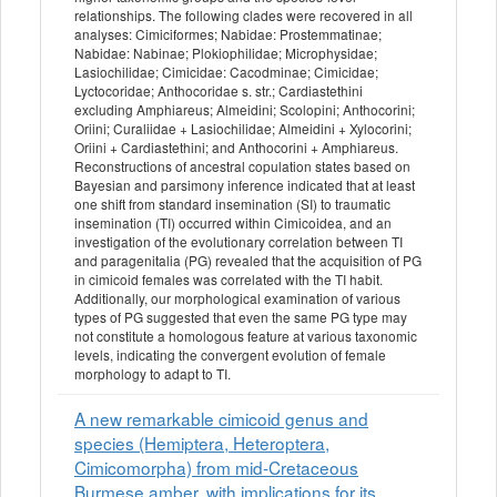
relationships. The following clades were recovered in all
analyses: Cimiciformes; Nabidae: Prostemmatinae;
Nabidae: Nabinae; Plokiophilidae; Microphysidae;
Lasiochilidae; Cimicidae: Cacodminae; Cimicidae;
Lyctocoridae; Anthocoridae s. str.; Cardiastethini
excluding Amphiareus; Almeidini; Scolopini; Anthocorini;
Oriini; Curaliidae + Lasiochilidae; Almeidini + Xylocorini;
Oriini + Cardiastethini; and Anthocorini + Amphiareus.
Reconstructions of ancestral copulation states based on
Bayesian and parsimony inference indicated that at least
one shift from standard insemination (SI) to traumatic
insemination (TI) occurred within Cimicoidea, and an
investigation of the evolutionary correlation between TI
and paragenitalia (PG) revealed that the acquisition of PG
in cimicoid females was correlated with the TI habit.
Additionally, our morphological examination of various
types of PG suggested that even the same PG type may
not constitute a homologous feature at various taxonomic
levels, indicating the convergent evolution of female
morphology to adapt to TI.
A new remarkable cimicoid genus and
species (Hemiptera, Heteroptera,
Cimicomorpha) from mid-Cretaceous
Burmese amber, with implications for its