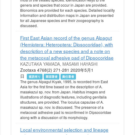
genera and species that occur in Japan are provided.
Bionomics are provided for each species. Detailed locality
information and distribution maps in Japan are presented
for all Japanese species and their zoogeography is
discussed.
First East Asian record of the genus Alpagut
(Hemiptera: Heteroptera: Dipsocoridae), with
description of a new species and a note on
the metacoxal adhesive pad of Dipsocoridae
KAZUTAKA YAMADA, MASAMI HAYASHI
Zootaxa 4768(2) 271-281 2020年5月1
日
査読有り
筆頭著者
責任著者
The genus Alpagut Kıyak, 1995, is recorded from East
Asia for the first time based on the description of A.
masakazui sp. nov. from Japan. Habitus images and
illustrations of diagnostic features, including genitalia
structures, are provided. The loculus capsulae of A.
masakazui sp. nov. is discussed. The presence of a
metacoxal adhesive pad is reconfirmed in Dipsocoridae
along with a discussion of its morphology.
Local environmental selection and lineage