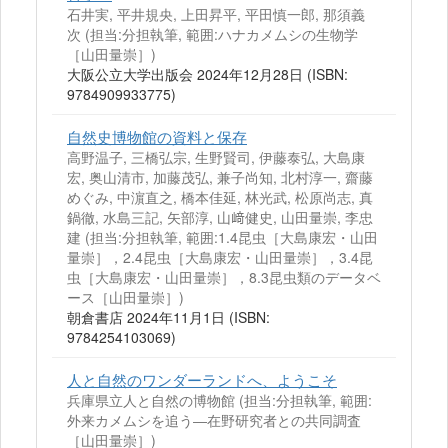
石井実, 平井規央, 上田昇平, 平田慎一郎, 那須義
次 (担当:分担執筆, 範囲:ハナカメムシの生物学
［山田量崇］)
大阪公立大学出版会 2024年12月28日 (ISBN:
9784909933775)
自然史博物館の資料と保存
高野温子, 三橋弘宗, 生野賢司, 伊藤泰弘, 大島康
宏, 奥山清市, 加藤茂弘, 兼子尚知, 北村淳一, 齋藤
めぐみ, 中濵直之, 橋本佳延, 林光武, 松原尚志, 真
鍋徹, 水島三記, 矢部淳, 山﨑健史, 山田量崇, 李忠
建 (担当:分担執筆, 範囲:1.4昆虫［大島康宏・山田
量崇］，2.4昆虫［大島康宏・山田量崇］，3.4昆
虫［大島康宏・山田量崇］，8.3昆虫類のデータベ
ース［山田量崇］)
朝倉書店 2024年11月1日 (ISBN:
9784254103069)
人と自然のワンダーランドへ、ようこそ
兵庫県立人と自然の博物館 (担当:分担執筆, 範囲:
外来カメムシを追う―在野研究者との共同調査
［山田量崇］)