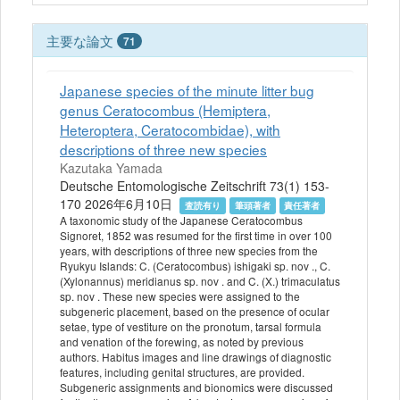
主要な論文
71
Japanese species of the minute litter bug
genus Ceratocombus (Hemiptera,
Heteroptera, Ceratocombidae), with
descriptions of three new species
Kazutaka Yamada
Deutsche Entomologische Zeitschrift 73(1) 153-
170 2026年6月10日
査読有り
筆頭著者
責任著者
A taxonomic study of the Japanese Ceratocombus
Signoret, 1852 was resumed for the first time in over 100
years, with descriptions of three new species from the
Ryukyu Islands: C. (Ceratocombus) ishigaki sp. nov ., C.
(Xylonannus) meridianus sp. nov . and C. (X.) trimaculatus
sp. nov . These new species were assigned to the
subgeneric placement, based on the presence of ocular
setae, type of vestiture on the pronotum, tarsal formula
and venation of the forewing, as noted by previous
authors. Habitus images and line drawings of diagnostic
features, including genital structures, are provided.
Subgeneric assignments and bionomics were discussed