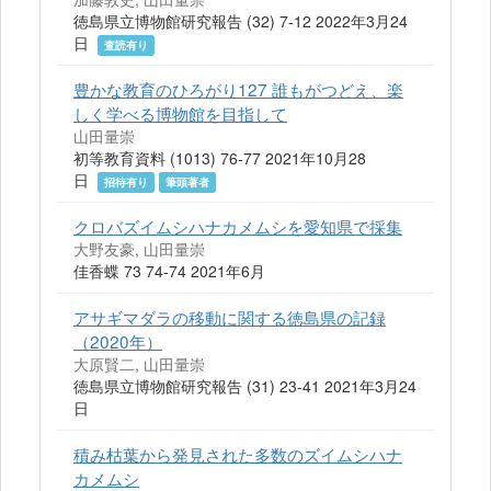
徳島県立博物館研究報告 (32) 7-12 2022年3月24
日
査読有り
豊かな教育のひろがり127 誰もがつどえ、楽
しく学べる博物館を目指して
山田量崇
初等教育資料 (1013) 76-77 2021年10月28
日
招待有り
筆頭著者
クロバズイムシハナカメムシを愛知県で採集
大野友豪, 山田量崇
佳香蝶 73 74-74 2021年6月
アサギマダラの移動に関する徳島県の記録
（2020年）
大原賢二, 山田量崇
徳島県立博物館研究報告 (31) 23-41 2021年3月24
日
積み枯葉から発見された多数のズイムシハナ
カメムシ