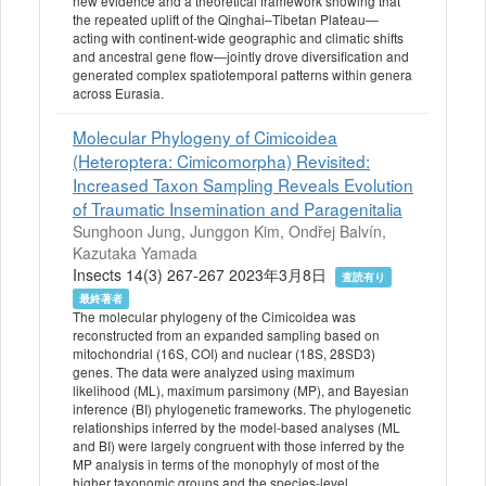
new evidence and a theoretical framework showing that
the repeated uplift of the Qinghai–Tibetan Plateau—
acting with continent‐wide geographic and climatic shifts
and ancestral gene flow—jointly drove diversification and
generated complex spatiotemporal patterns within genera
across Eurasia.
Molecular Phylogeny of Cimicoidea
(Heteroptera: Cimicomorpha) Revisited:
Increased Taxon Sampling Reveals Evolution
of Traumatic Insemination and Paragenitalia
Sunghoon Jung, Junggon Kim, Ondřej Balvín,
Kazutaka Yamada
Insects 14(3) 267-267 2023年3月8日
査読有り
最終著者
The molecular phylogeny of the Cimicoidea was
reconstructed from an expanded sampling based on
mitochondrial (16S, COI) and nuclear (18S, 28SD3)
genes. The data were analyzed using maximum
likelihood (ML), maximum parsimony (MP), and Bayesian
inference (BI) phylogenetic frameworks. The phylogenetic
relationships inferred by the model-based analyses (ML
and BI) were largely congruent with those inferred by the
MP analysis in terms of the monophyly of most of the
higher taxonomic groups and the species-level