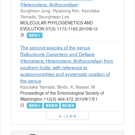
(Heteroptera: Anthocoridae)
Sunghoon Jung, Hyojoong Kim, Kazutaka
Yamada, Seunghwan Lee
MOLECULAR PHYLOGENETICS AND
EVOLUTION 57(3) 1173-1183 2010年12
月
査読有り
The second species of the genus
Rajburicoris Carpintero and Dellapé
(Hemiptera: Heteroptera: Anthocoridae) from
southern India, with reference to
autapomorphies and systematic position of
the genus
Kazutaka Yamada, Bindu, K, Nasser, M
Proceedings of the Entomological Society of
Washington 112(3) 464-472 2010年7月1
日
査読有り
筆頭著者
責任著者
もっとみる