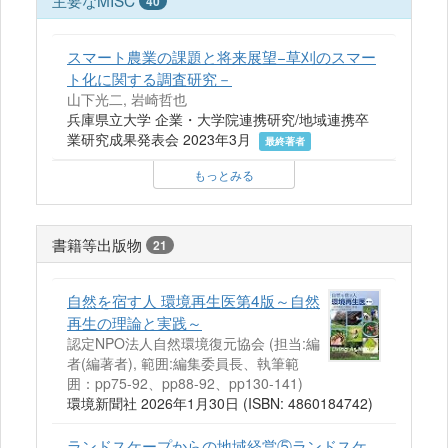
主要なMISC
40
スマート農業の課題と将来展望−草刈のスマー
ト化に関する調査研究－
山下光二, 岩崎哲也
兵庫県立大学 企業・大学院連携研究/地域連携卒
業研究成果発表会 2023年3月
最終著者
もっとみる
書籍等出版物
21
自然を宿す人 環境再生医第4版～自然
再生の理論と実践～
認定NPO法人自然環境復元協会 (担当:編
者(編著者), 範囲:編集委員長、執筆範
囲：pp75-92、pp88-92、pp130-141)
環境新聞社 2026年1月30日 (ISBN: 4860184742)
ランドスケープからの地域経営⑤ランドスケ