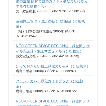
磯の生物 飼育と観察ガイド～潮だまりに暮ら
す無脊椎動物たち～
文一総合出版 2005年 (ISBN: 9784829900147)
造園施工管理（改訂25版） 技術編（分担執
筆）
（社）日本公園緑地協会 2005年 (ISBN:
9784931254206)
NEO-GREEN SPACE DESIGN新・緑空間デザ
イル④設計・施工マニュアル（分担執筆）
誠文堂新光社 2004年 (ISBN: 4416404093)
知っておきたい屋上緑化のＱ＆Ａ（分担執筆）
鹿島出版会 2003年 (ISBN: 4306033287)
グランドカバー緑化ガイドブック（分担執
筆）
鹿島出版会 2000年 (ISBN: 9784306072299)
NEO-GREEN SPACE DESIGN新・緑空間デザ