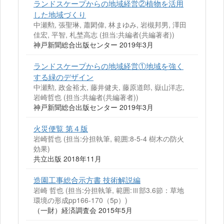
ランドスケープからの地域経営②植物を活用
した地域づくり
中瀬勲, 張聖琳, 蕭閎偉, 林まゆみ, 岩槻邦男, 澤田
佳宏, 平智, 札埜高志 (担当:共編者(共編著者))
神戸新聞総合出版センター 2019年3月
ランドスケープからの地域経営①地域を強く
する緑のデザイン
中瀬勲, 政金裕太, 藤井健夫, 藤原道郎, 嶽山洋志,
岩崎哲也 (担当:共編者(共編著者))
神戸新聞総合出版センター 2019年3月
火災便覧 第４版
岩崎哲也 (担当:分担執筆, 範囲:8-5-4 樹木の防火
効果)
共立出版 2018年11月
造園工事総合示方書 技術解説編
岩崎 哲也 (担当:分担執筆, 範囲:Ⅲ部3.6節：草地
環境の形成pp166-170（5p）)
（一財）経済調査会 2015年5月