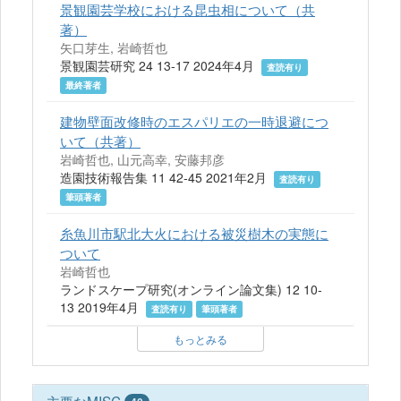
景観園芸学校における昆虫相について（共
著）
矢口芽生, 岩崎哲也
景観園芸研究 24 13-17 2024年4月
査読有り
最終著者
建物壁面改修時のエスパリエの一時退避につ
いて（共著）
岩崎哲也, 山元高幸, 安藤邦彦
造園技術報告集 11 42-45 2021年2月
査読有り
筆頭著者
糸魚川市駅北大火における被災樹木の実態に
ついて
岩崎哲也
ランドスケープ研究(オンライン論文集) 12 10-
13 2019年4月
査読有り
筆頭著者
もっとみる