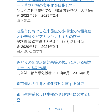
ート草刈り機の実用化を目指して−
ひょうご科学技術協会 地域企業連携型・大学院研
究 2022年6月 - 2023年2月
山下光二
淡路市における在来昆虫の多様性の情報発信
と外来種クビアカツヤカミキリの啓発
淡路市 淡路市連携大学まちづくり活動補助
金 2020年8月 - 2021年2月
田村凌, 矢口芽生
みどりの延焼遅延効果等の検証における樹木
モデルの検討作業
（公財）都市緑化機構 2016年8月 - 2016年9月
都市樹木の生育と緑化技術に関する研究
都市生態系および生物の誘致技術に関する研
究
もっとみる