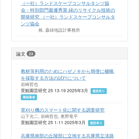
（一社）ランドスケープコンサルタンツ協
会・特別部門最優秀賞 緑のリサイクル技術の
開発研究 （一社）ランドスケープコンサルタ
ンツ協会
株, 森緑地設計事務所
論文
23
教材等利用のためにハゼノキから簡便に櫨蝋
を採取する方法の試行について
岩崎哲也
景観園芸研究 25 13-19 2025年3月
査読有り
筆頭著者
草刈り機のスマート化に関する調査研究
山下光二, 岩崎哲也, 奥野竜平
景観園芸研究 25 1-11 2025年3月
査読有り
兵庫県南部の丘陵部に立地する兵庫県立淡路