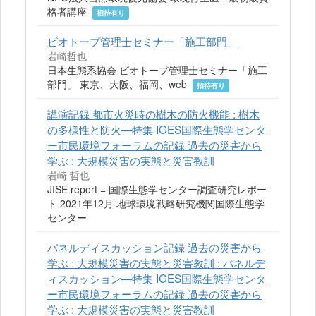
格者講座
招待有り
ビオトープ管理士セミナー「施工部門」
岩崎哲也
日本生態系協会 ビオトープ管理士セミナー「施工
部門」 東京、大阪、福岡、web
招待有り
講演記録 都市火災時の樹木の防火機能 : 樹木
の多様性と防火—特集 IGES国際生態学センタ
ー市民環境フォーラムの記録 過去の災害から
学ぶ : 大規模災害の実態と災害教訓
岩崎 哲也
JISE report = 国際生態学センター調査研究レポー
ト 2021年12月 地球環境戦略研究機関国際生態学
センター
パネルディスカッション記録 過去の災害から
学ぶ : 大規模災害の実態と災害教訓 : パネルデ
ィスカッション—特集 IGES国際生態学センタ
ー市民環境フォーラムの記録 過去の災害から
学ぶ : 大規模災害の実態と災害教訓