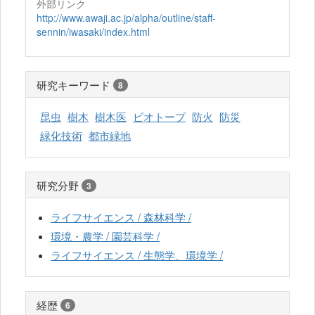
外部リンク
http://www.awaji.ac.jp/alpha/outline/staff-
sennin/iwasaki/index.html
研究キーワード
8
昆虫
樹木
樹木医
ビオトープ
防火
防災
緑化技術
都市緑地
研究分野
3
ライフサイエンス / 森林科学 /
環境・農学 / 園芸科学 /
ライフサイエンス / 生態学、環境学 /
経歴
6