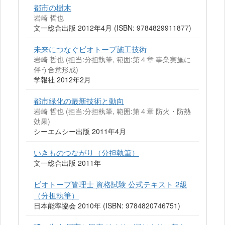
都市の樹木
岩崎 哲也
文一総合出版 2012年4月 (ISBN: 9784829911877)
未来につなぐビオトープ施工技術
岩崎 哲也 (担当:分担執筆, 範囲:第４章 事業実施に
伴う合意形成)
学報社 2012年2月
都市緑化の最新技術と動向
岩崎 哲也 (担当:分担執筆, 範囲:第４章 防火・防熱
効果)
シーエムシー出版 2011年4月
いきものつながり（分担執筆）
文一総合出版 2011年
ビオトープ管理士 資格試験 公式テキスト 2級
（分担執筆）
日本能率協会 2010年 (ISBN: 9784820746751)