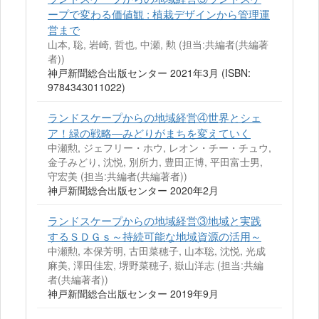
ープで変わる価値観 : 植栽デザインから管理運
営まで
山本, 聡, 岩崎, 哲也, 中瀬, 勲 (担当:共編者(共編著
者))
神戸新聞総合出版センター 2021年3月 (ISBN:
9784343011022)
ランドスケープからの地域経営④世界とシェ
ア！緑の戦略―みどりがまちを変えていく
中瀬勲, ジェフリー・ホウ, レオン・チー・チュウ,
金子みどり, 沈悦, 別所力, 豊田正博, 平田富士男,
守宏美 (担当:共編者(共編著者))
神戸新聞総合出版センター 2020年2月
ランドスケープからの地域経営③地域と実践
するＳＤＧｓ～持続可能な地域資源の活用～
中瀬勲, 本保芳明, 古田菜穂子, 山本聡, 沈悦, 光成
麻美, 澤田佳宏, 堺野菜穂子, 嶽山洋志 (担当:共編
者(共編著者))
神戸新聞総合出版センター 2019年9月