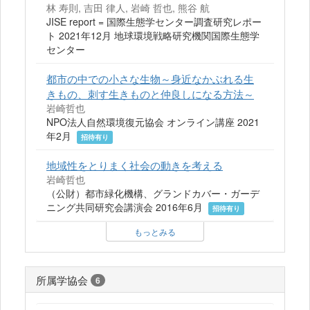
林 寿則, 吉田 律人, 岩崎 哲也, 熊谷 航
JISE report = 国際生態学センター調査研究レポー
ト 2021年12月 地球環境戦略研究機関国際生態学
センター
都市の中での小さな生物～身近なかぶれる生
きもの、刺す生きものと仲良しになる方法～
岩崎哲也
NPO法人自然環境復元協会 オンライン講座 2021
年2月
招待有り
地域性をとりまく社会の動きを考える
岩崎哲也
（公財）都市緑化機構、グランドカバー・ガーデ
ニング共同研究会講演会 2016年6月
招待有り
もっとみる
所属学協会
6