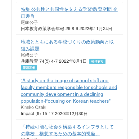
特集 公共性と共同性を支える学習/教育空間 企
画趣旨
尾﨑公子
日本教育政策学会年報 29 8-9 2022年11月24日
地域とともにある学校づくりの政策動向と取
組み課題
尾﨑公子
兵庫教育 74(5) 4-7 2022年8月1日
招待有り
筆頭著者
"A study on the image of school staff and
faculty members responsible for schools and
community development in a declining
population-Focusing on Korean teachers"
Kimiko Ozaki
Impact (9) 15-17 2020年12月30日
「持続可能な社会を構築するインフラとして
の学校－構想するための基本的視座」