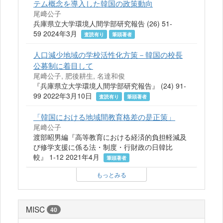
テム概念を導入した韓国の政策動向
尾﨑公子
兵庫県立大学環境人間学部研究報告 (26) 51-
59 2024年3月
査読有り
筆頭著者
人口減少地域の学校活性化方策－韓国の校長
公募制に着目して
尾﨑公子, 肥後耕生, 名達和俊
『兵庫県立大学環境人間学部研究報告』 (24) 91-
99 2022年3月10日
査読有り
筆頭著者
「韓国における地域間教育格差の是正策」
尾﨑公子
渡部昭男編『高等教育における経済的負担軽減及
び修学支援に係る法・制度・行財政の日韓比
較』 1-12 2021年4月
筆頭著者
もっとみる
MISC
40