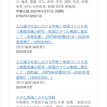
川, 倫美, 齋藤, 亘弘, 本田, 伊克, 湯田, 拓史, 米岡,
裕美 (担当:分担執筆, 範囲:第5章 教職員)
学事出版 2023年3月31日 (ISBN:
9784761929213)
人口減少社会における学校と地域づくりを担
う教職員像の研究－韓国のマウル教師に着目
して（本報告書） JSPS科研費2018～2020年
度基盤C（18K02393）
(担当:編者(編著者))
2022年3月
人口減少社会における学校と地域づくりを担
う教職員像の研究－韓国のマウル教師に着目
して（資料編） JSPS科研費2018～2020年度
基盤C（18K02393））
(担当:編者(編著者))
2020年3月
小さな地域と小さな学校
中島勝住, 中島智子編 (担当:共著, 範囲:「創意が活
きる小さなマウルと学校－韓国・忠清南道洪城郡