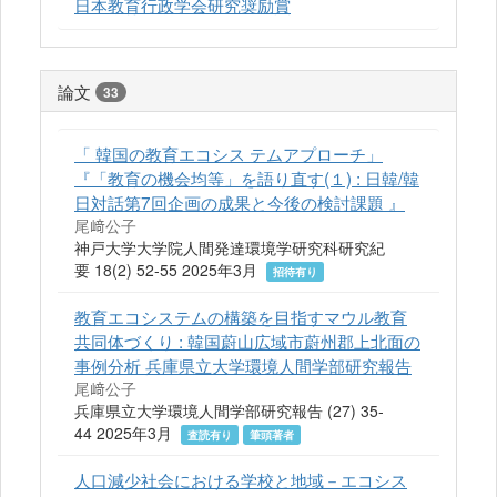
日本教育行政学会研究奨励賞
論文
33
「 韓国の教育エコシス テムアプローチ」
『「教育の機会均等」を語り直す(１) : 日韓/韓
日対話第7回企画の成果と今後の検討課題 』
尾﨑公子
神戸大学大学院人間発達環境学研究科研究紀
要 18(2) 52-55 2025年3月
招待有り
教育エコシステムの構築を目指すマウル教育
共同体づくり : 韓国蔚山広域市蔚州郡上北面の
事例分析 兵庫県立大学環境人間学部研究報告
尾﨑公子
兵庫県立大学環境人間学部研究報告 (27) 35-
44 2025年3月
査読有り
筆頭著者
人口減少社会における学校と地域－エコシス