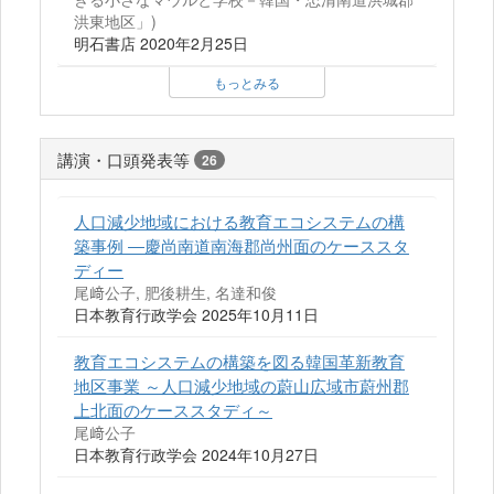
洪東地区」)
明石書店 2020年2月25日
もっとみる
講演・口頭発表等
26
人口減少地域における教育エコシステムの構
築事例 ―慶尚南道南海郡尚州面のケーススタ
ディー
尾﨑公子, 肥後耕生, 名達和俊
日本教育行政学会 2025年10月11日
教育エコシステムの構築を図る韓国革新教育
地区事業 ～人口減少地域の蔚山広域市蔚州郡
上北面のケーススタディ～
尾﨑公子
日本教育行政学会 2024年10月27日