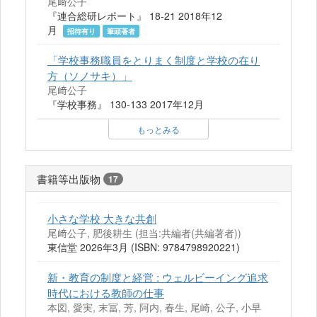
尾﨑公子
『連合総研レポート』 18-21 2018年12
月
招待有り
筆頭著者
「学校事務職員をとりまく制度と学校の在り
方（ソノサキ）」
尾﨑公子
『学校事務』 130-133 2017年12月
もっとみる
書籍等出版物
17
小さな学校 大きな共創
尾﨑公子, 肥後耕生 (担当:共編者(共編著者))
東信堂 2026年3月 (ISBN: 9784798920221)
新・教育の制度と経営 : ウェルビーイング追求
時代における教師の仕事
本図, 愛実, 末冨, 芳, 阿内, 春生, 尾崎, 公子, 小早