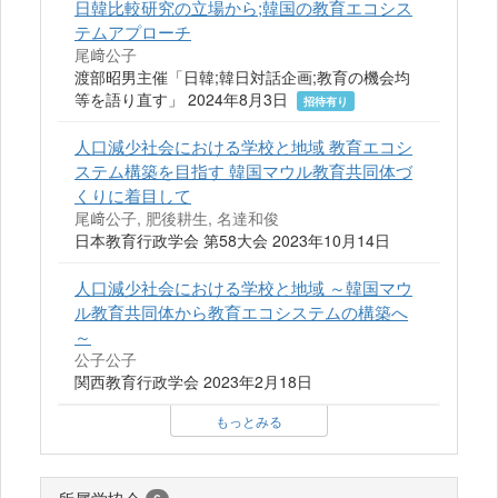
日韓比較研究の立場から;韓国の教育エコシス
テムアプローチ
尾﨑公子
渡部昭男主催「日韓;韓日対話企画;教育の機会均
等を語り直す」 2024年8月3日
招待有り
人口減少社会における学校と地域 教育エコシ
ステム構築を目指す 韓国マウル教育共同体づ
くりに着目して
尾﨑公子, 肥後耕生, 名達和俊
日本教育行政学会 第58大会 2023年10月14日
人口減少社会における学校と地域 ～韓国マウ
ル教育共同体から教育エコシステムの構築へ
～
公子公子
関西教育行政学会 2023年2月18日
もっとみる
所属学協会