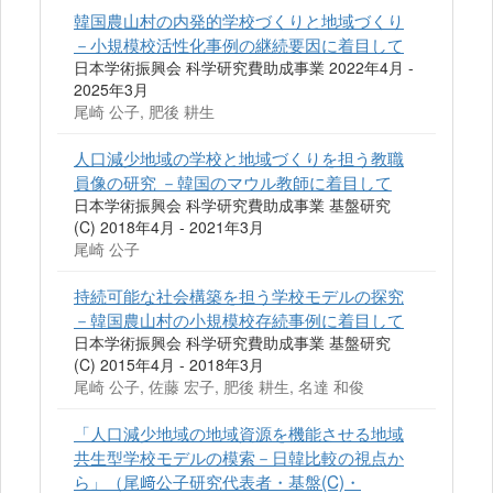
韓国農山村の内発的学校づくりと地域づくり
－小規模校活性化事例の継続要因に着目して
日本学術振興会 科学研究費助成事業 2022年4月 -
2025年3月
尾崎 公子, 肥後 耕生
人口減少地域の学校と地域づくりを担う教職
員像の研究 －韓国のマウル教師に着目して
日本学術振興会 科学研究費助成事業 基盤研究
(C) 2018年4月 - 2021年3月
尾崎 公子
持続可能な社会構築を担う学校モデルの探究
－韓国農山村の小規模校存続事例に着目して
日本学術振興会 科学研究費助成事業 基盤研究
(C) 2015年4月 - 2018年3月
尾崎 公子, 佐藤 宏子, 肥後 耕生, 名達 和俊
「人口減少地域の地域資源を機能させる地域
共生型学校モデルの模索－日韓比較の視点か
ら」（尾﨑公子研究代表者・基盤(C)・