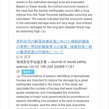
scales in the estimated damage area are evaluated.
Based on these results, the indirect economic losses in
the case that the Nankai earthquake occurs after a long
interval from the Tokai-Tonankai earthquake occurring are
calculated. The results indicated that the economic scales
in the estimated damage area are very large, and indirect
economic damages for the long term disaster threat may
be extremely high.</p>
老朽住宅の耐震改修促進に向けた補助的施策
の実態と懲罰的施策導入の提案 : 借家対策と税
の重課措置の可能性について
紅谷 昇平
地域安全学会論文集 = Journal of social safety
science 10(10) 195-204 2008年11月1
日
査読有り
<p>The promotions of seismic retrofitting of decrepitude
houses are important to reduce the damage by a great
earthquake expected in the future. In this study, we
calculated the number of houses that were insufficient
quake resistance, and investigated the incentive
measures of major local governments for promotions of
seismic retrofitting.One problem is the lack of measures
for rental houses, and the other is the lack of punitive
measures for the owners of decrepitude houses. We