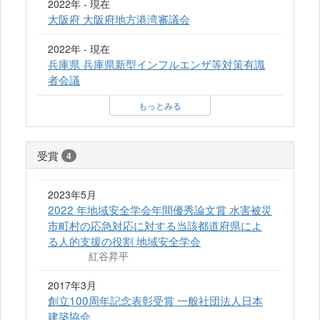
2022年 - 現在
大阪府 大阪府地方港湾審議会
2022年 - 現在
兵庫県 兵庫県新型インフルエンザ等対策有識
者会議
もっとみる
受賞
4
2023年5月
2022 年地域安全学会年間優秀論文賞 水害被災
市町村の応急対応に対する当該都道府県によ
る人的支援の役割 地域安全学会
紅谷昇平
2017年3月
創立100周年記念表彰受賞 一般社団法人日本
建築協会