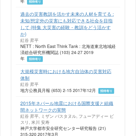
年
招待有り
過去の災害教訓を活かす未来の人材を育てる :
未知/想定外の災害にも対応できる社会を目指
して (特集 大災害の経験・教訓をどう活かす
か)
紅谷 昇平
NETT : North East Think Tank : 北海道東北地域経
済総合研究所機関誌 (103) 24-27 2019
年
招待有り
大規模災害時における地方自治体の災害対応
体制
紅谷 昇平
地方公務員月報 (653) 2-15 2017年12月
招待有り
2015年ネパール地震における国際支援と組織
間ネットワークの実態
紅谷 昇平, ミザン バスタヌル, フューアディー ビ
スリ, 米川 安寿
神戸大学都市安全研究センター研究報告 (21)
315-320 2017年3月