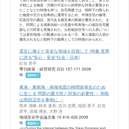
大戦による物資・労務の不足から効率的な対策が重視され
たことなどの特徴を持つ。住宅再建では、戦時下の限られ
た物資や労力を効率的に運用するため、半壊住宅の修理、
応急住宅の建設、資力ある被災者の新築が優先された。ま
た、民間による借家供給への支援や民有地への仮設住宅建
築などの対策も実施された。公的仮設住宅への入居につい
ては居住地域への配慮がみられる一方、軍人遺族の入居が
優先されるなど戦時下の復興としての特徴がみられた。
震災に備えた安全な地域を目指して (特集 世界
に誇る"安心・安全"社会・日本)
紅谷 昇平
季刊政策・経営研究 2(2) 157-171 2008
年
招待有り
東海・東南海・南海地震の時間差発生のため
に生じる 問題の重大性と対策の必要性:－ 和歌
山県田辺市を事例に －
照本 清峰, 鈴木 進吾, 吉川 忠寛, 稲垣 景子, 紅谷
昇平, 田畑 博史, 大野 淳
地域安全学会論文集 10 416-426 2008
年
査読有り
<p>During the interval between the Tokai-Tonankai and