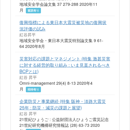
地域安全学会論文集 37 279-288 2020年11
月
査読有り
復興指標による東日本大震災被災地の復興状
況評価の試み
紅谷昇平
地域安全学会・東日本大震災特別論文集 9 61-
64 2020年8月
災害対応の課題とマネジメント (特集 激甚災害
に対する経営的取り組み : いま見直されるべき
BCPとは)
紅谷 昇平
Omni-management 29(4) 8-13 2020年4
月
招待有り
企業防災と事業継続 (特集 阪神・淡路大震災
25年 : 防災・減災の課題と展望)
紅谷 昇平
21世紀ひょうご : 公益財団法人ひょうご震災記念
21世紀研究機構研究情報誌 (28) 63-73 2020