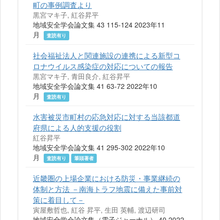
町の事例調査より
黒宮マキ子, 紅谷昇平
地域安全学会論文集 43 115-124 2023年11
月
査読有り
社会福祉法人と関連施設の連携による新型コ
ロナウイルス感染症の対応についての報告
黒宮マキ子, 青田良介, 紅谷昇平
地域安全学会論文集 41 63-72 2022年10
月
査読有り
水害被災市町村の応急対応に対する当該都道
府県による人的支援の役割
紅谷昇平
地域安全学会論文集 41 295-302 2022年10
月
査読有り
筆頭著者
近畿圏の上場企業における防災・事業継続の
体制と方法 －南海トラフ地震に備えた事前対
策に着目して－
寅屋敷哲也, 紅谷 昇平, 生田 英輔, 渡辺研司
地域安全学会論文集（電子ジャーナル） 40 2022