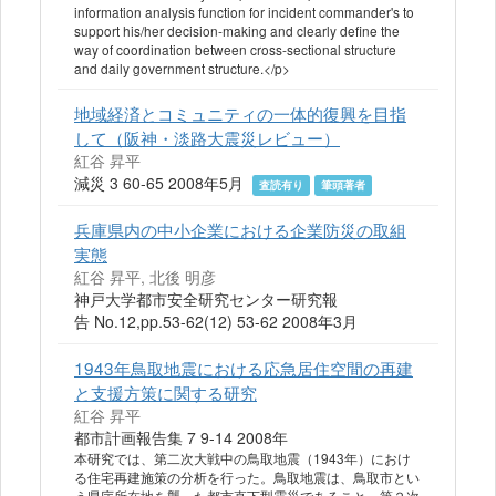
information analysis function for incident commander's to
support his/her decision-making and clearly define the
way of coordination between cross-sectional structure
and daily government structure.</p>
地域経済とコミュニティの一体的復興を目指
して（阪神・淡路大震災レビュー）
紅谷 昇平
減災 3 60-65 2008年5月
査読有り
筆頭著者
兵庫県内の中小企業における企業防災の取組
実態
紅谷 昇平, 北後 明彦
神戸大学都市安全研究センター研究報
告 No.12,pp.53-62(12) 53-62 2008年3月
1943年鳥取地震における応急居住空間の再建
と支援方策に関する研究
紅谷 昇平
都市計画報告集 7 9-14 2008年
本研究では、第二次大戦中の鳥取地震（1943年）におけ
る住宅再建施策の分析を行った。鳥取地震は、鳥取市とい
う県庁所在地を襲った都市直下型震災であること、第２次