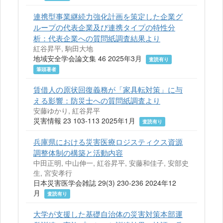
連携型事業継続力強化計画を策定した企業グ
ループの代表企業及び連携タイプの特性分
析：代表企業への質問紙調査結果より
紅谷昇平, 駒田大地
地域安全学会論文集 46 2025年3月
査読有り
筆頭著者
賃借人の原状回復義務が「家具転対策」に与
える影響：防災士への質問紙調査より
安藤ゆかり, 紅谷昇平
災害情報 23 103-113 2025年1月
査読有り
兵庫県における災害医療ロジスティクス資源
調整体制の構築と活動内容
中田正明, 中山伸一, 紅谷昇平, 安藤和佳子, 安部史
生, 宮安孝行
日本災害医学会雑誌 29(3) 230-236 2024年12
月
査読有り
大学が支援した基礎自治体の災害対策本部運