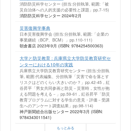
消防防災科学センター (担当:分担執筆, 範囲:「被
災自治体への人的支援の必要性と課題」pp.7-15)
消防防災科学センター 2024年2月
災害復興学事典
日本災害復興学会 (担当:分担執筆, 範囲:「企業の
事業継続（BCP、BCM）」pp.110-111)
朝倉書店 2023年9月 (ISBN: 9784254500363)
大学と防災教育 : 兵庫県立大学防災教育研究セ
ンターにおける10年の実践
兵庫県立大学防災教育研究センター (担当:分担執
筆, 範囲:代表編集、分担執筆「災害で命を落とす
リスクはどのくらい大きいのか？」pp.42-45，紅
谷昇平「男女共同参画と防災－災害時，女性が抱
える問題を考える－」pp.59-61，紅谷昇平「防災
教育プログラムに対する学生の意見・評価－受講
生へのアンケート調査結果」pp.98-114)
神戸新聞総合出版センター 2022年3月 (ISBN:
9784343011541)
もっとみる