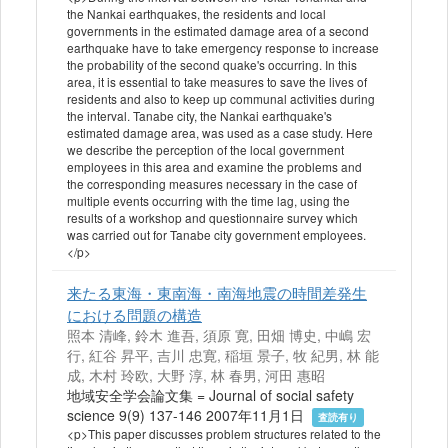
the Nankai earthquakes, the residents and local
governments in the estimated damage area of a second
earthquake have to take emergency response to increase
the probability of the second quake's occurring. In this
area, it is essential to take measures to save the lives of
residents and also to keep up communal activities during
the interval. Tanabe city, the Nankai earthquake's
estimated damage area, was used as a case study. Here
we describe the perception of the local government
employees in this area and examine the problems and
the corresponding measures necessary in the case of
multiple events occurring with the time lag, using the
results of a workshop and questionnaire survey which
was carried out for Tanabe city government employees.
</p>
来たる東海・東南海・南海地震の時間差発生
における問題の構造
照本 清峰, 鈴木 進吾, 須原 寛, 田畑 博史, 中嶋 宏
行, 紅谷 昇平, 吉川 忠寛, 稲垣 景子, 牧 紀男, 林 能
成, 木村 玲欧, 大野 淳, 林 春男, 河田 惠昭
地域安全学会論文集 = Journal of social safety
science 9(9) 137-146 2007年11月1日
査読有り
<p>This paper discusses problem structures related to the