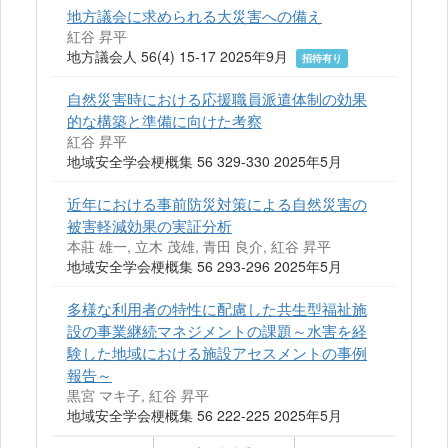
地方議会に求められる大災害への備え
紅谷 昇平
地方議会人 56(4) 15-17 2025年9月
招待有り
自然災害時における応援職員派遣体制の効果
的な構築と準備に向けた考察
紅谷 昇平
地域安全学会梗概集 56 329-330 2025年5月
近年における事前防災対策による自然災害の
被害軽減効果の実証分析
本莊 雄一, 立木 茂雄, 青田 良介, 紅谷 昇平
地域安全学会梗概集 56 293-296 2025年5月
多様な利用者の特性に配慮した共生型福祉施
設の事業継続マネジメントの課題～水害を経
験した地域における施設アセスメントの事例
報告～
黒宮 マキ子, 紅谷 昇平
地域安全学会梗概集 56 222-225 2025年5月