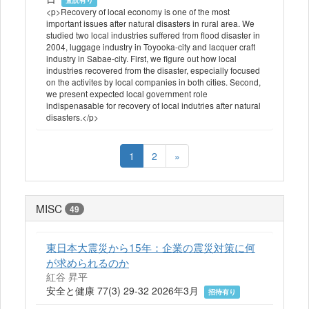
査読有り
<p>Recovery of local economy is one of the most
important issues after natural disasters in rural area. We
studied two local industries suffered from flood disaster in
2004, luggage industry in Toyooka-city and lacquer craft
industry in Sabae-city. First, we figure out how local
industries recovered from the disaster, especially focused
on the activites by local companies in both cities. Second,
we present expected local government role
indispenasable for recovery of local indutries after natural
disasters.</p>
1
2
»
MISC
49
東日本大震災から15年：企業の震災対策に何
が求められるのか
紅谷 昇平
安全と健康 77(3) 29-32 2026年3月
招待有り