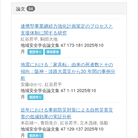
論文
54
連携型事業継続力強化計画策定のプロセスと
支援体制に関する研究
紅谷昇平, 駒田大地
地域安全学会論文集 47 173-181 2025年10
月
査読有り
筆頭著者
地震における「家具転」由来の死者数とその
傾向：阪神・淡路大震災から30 年間の事例分
析
安藤ゆかり, 紅谷昇平
地域安全学会論文集 47 1-11 2025年10
月
査読有り
近年における事前防災対策による自然災害災
害の低減効果の実証分析
本莊雄一, 青田良介, 紅谷昇平, 立木茂雄, 張勱
地域安全学会論文集 47 129-137 2025年10
月
査読有り