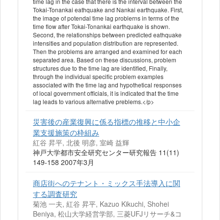
time lag in the case that there is the interval between the
Tokai-Tonankai eathquake and Nankai earthquake. First,
the image of potendal time lag problerns in terms of the
time flow after Tokai-Tonankai earthquake is shown.
Second, the relationships between predicted eathquake
intensities and population distribution are represented.
Then the problems are arranged and examined for each
separated area. Based on these discussions, problem
structures due to the time lag are identified, Finally,
through the individual specific problem examples
associated with the time lag and hypothetical responses
of local government officials, it is indicated that the time
lag leads to various alternative preblems.</p>
災害後の産業復興に係る指標の推移と中小企
業支援施策の枠組み
紅谷 昇平, 北後 明彦, 室崎 益輝
神戸大学都市安全研究センター研究報告 11(11)
149-158 2007年3月
商店街へのテナント・ミックス手法導入に関
する調査研究
菊池 一夫, 紅谷 昇平, Kazuo Kikuchi, Shohei
Beniya, 松山大学経営学部, 三菱UFJリサーチ&コ