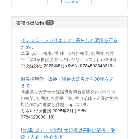
もっとみる
書籍等出版物
20
インフラ・レジリエンス : 暮らしと環境を守る
ために
草薙, 真一, 橋本, 悟 (担当:分担執筆, 範囲:紅谷昇
平「第3章自然災害へのレジリエンス」pp.32-48)
中央経済社 2025年5月 (ISBN: 9784502540219)
減災復興学 : 阪神・淡路大震災から30年を迎
えて
兵庫県立大学大学院減災復興政策研究科 (担当:分
担執筆, 範囲:紅谷昇平「第5章自治体・企業の災害
対応体制の進展と課題」pp.74-96)
ミネルヴァ書房 2025年2月 (ISBN:
9784623098118)
地域防災データ総覧 大規模災害時の応援・受
援（人的・物的支援）