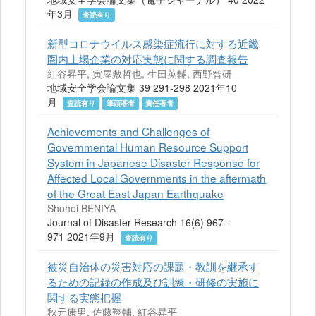
年3月
査読有り
新型コロナウイルス感染症流行に対する近畿
圏内上場企業の対応実態に関する調査報告
紅谷昇平, 寅屋敷哲也, 生田英輔, 西野智研
地域安全学会論文集 39 291-298 2021年10
月
査読有り
筆頭著者
責任著者
Achievements and Challenges of
Governmental Human Resource Support
System in Japanese Disaster Response for
Affected Local Governments in the aftermath
of the Great East Japan Earthquake
Shohei BENIYA
Journal of Disaster Research 16(6) 967-
971 2021年9月
査読有り
被災自治体の災害対応の課題・教訓を継承す
るための記録の作成及び訓練・研修の実施に
関する実態把握
秋元康男, 佐藤翔輔, 紅谷昇平