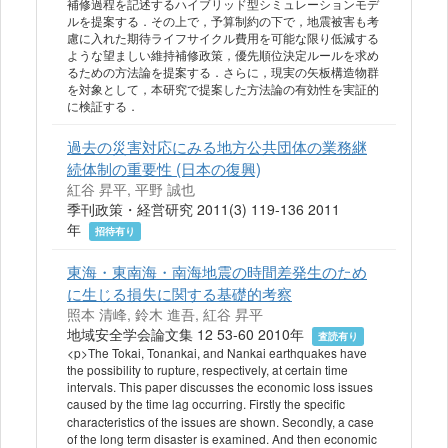
補修過程を記述するハイブリッド型シミュレーションモデ
ルを提案する．その上で，予算制約の下で，地震被害も考
慮に入れた期待ライフサイクル費用を可能な限り低減する
ような望ましい維持補修政策，優先順位決定ルールを求め
るための方法論を提案する．さらに，現実の矢板構造物群
を対象として，本研究で提案した方法論の有効性を実証的
に検証する．
過去の災害対応にみる地方公共団体の業務継
続体制の重要性 (日本の復興)
紅谷 昇平, 平野 誠也
季刊政策・経営研究 2011(3) 119-136 2011
年
招待有り
東海・東南海・南海地震の時間差発生のため
に生じる損失に関する基礎的考察
照本 清峰, 鈴木 進吾, 紅谷 昇平
地域安全学会論文集 12 53-60 2010年
査読有り
<p>The Tokai, Tonankai, and Nankai earthquakes have
the possibility to rupture, respectively, at certain time
intervals. This paper discusses the economic loss issues
caused by the time lag occurring.
Firstly the specific
characteristics of the issues are shown. Secondly, a case
of the long term disaster is examined. And then economic