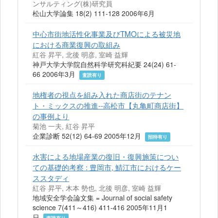
ンサルティング(株)研究員
松山大学論集 18(2) 111-128 2006年6月
中心市街地活性化事業及びTMOによる被災地
における商業復興の取組み
紅谷 昇平, 北後 明彦, 室崎 益輝
神戸大学大学院自然科学研究科紀要 24(24) 61-
66 2006年3月
査読有り
地権者の視点を組み入れた商店街のテナン
ト・ミックスの推進--高松市【丸亀町商店街】
の事例より
菊池 一夫, 紅谷 昇平
企業診断 52(12) 64-69 2005年12月
招待有り
水害による地場産業の復旧・復興施策につい
ての基礎的考察 : 豊岡市, 鯖江市におけるケー
ススタディ
紅谷 昇平, 木本 勢也, 北後 明彦, 室崎 益輝
地域安全学会論文集 = Journal of social safety
science 7(411～416) 411-416 2005年11月1
日