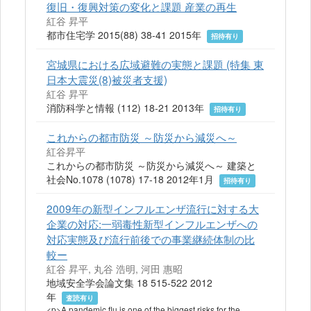
復旧・復興対策の変化と課題 産業の再生
紅谷 昇平
都市住宅学 2015(88) 38-41 2015年
招待有り
宮城県における広域避難の実態と課題 (特集 東
日本大震災(8)被災者支援)
紅谷 昇平
消防科学と情報 (112) 18-21 2013年
招待有り
これからの都市防災 ～防災から減災へ～
紅谷昇平
これからの都市防災 ～防災から減災へ～ 建築と
社会No.1078 (1078) 17-18 2012年1月
招待有り
2009年の新型インフルエンザ流行に対する大
企業の対応:一弱毒性新型インフルエンザへの
対応実態及び流行前後での事業継続体制の比
較ー
紅谷 昇平, 丸谷 浩明, 河田 惠昭
地域安全学会論文集 18 515-522 2012
年
査読有り
<p>A pandemic flu is one of the biggest risks for the