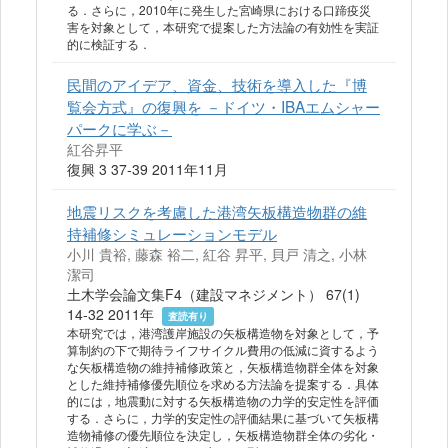
る．さらに，2010年に発生した宮崎県における口蹄疫災
害を対象として，本研究で提案した方法論の有効性を実証
的に検証する．
民間のアイデア、資金、技術を導入した『博
覧会方式』の復興を －ドイツ・IBAエムシャー
パークに学ぶ－
紅谷昇平
復興 3 37-39 2011年11月
地震リスクを考慮した港湾矢板構造物群の維
持補修シミュレーションモデル
小川 貴裕, 藤森 裕二, 紅谷 昇平, 貝戸 清之, 小林
潔司
土木学会論文集F4（建設マネジメント） 67(1)
14-32 2011年
査読有り
本研究では，港湾護岸施設の矢板構造物を対象として，予
算制約の下で期待ライフサイクル費用の低減に資するよう
な矢板構造物の維持補修政策と，矢板構造物群全体を対象
とした維持補修優先順位を求める方法論を提案する．具体
的には，地震動に対する矢板構造物の力学的安定性を評価
する．さらに，力学的安定性の評価結果に基づいて矢板構
造物補修の優先順位を決定し，矢板構造物群全体の劣化・