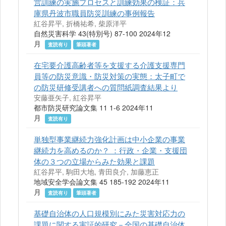
営訓練の実施プロセスと訓練効果の検証：兵
庫県丹波市職員防災訓練の事例報告
紅谷昇平, 折橋祐希, 柴原洋平
自然災害科学 43(特別号) 87-100 2024年12
月
査読有り
筆頭著者
在宅要介護高齢者等を支援する介護支援専門
員等の防災意識・防災対策の実態：太子町で
の防災研修受講者への質問紙調査結果より
安藤亜矢子, 紅谷昇平
都市防災研究論文集 11 1-6 2024年11
月
査読有り
単独型事業継続力強化計画は中小企業の事業
継続力を高めるのか？ ：行政・企業・支援団
体の３つの立場からみた効果と課題
紅谷昇平, 駒田大地, 青田良介, 加藤恵正
地域安全学会論文集 45 185-192 2024年11
月
査読有り
筆頭著者
基礎自治体の人口規模別にみた災害対応力の
課題に関する実証的研究－全国の基礎自治体