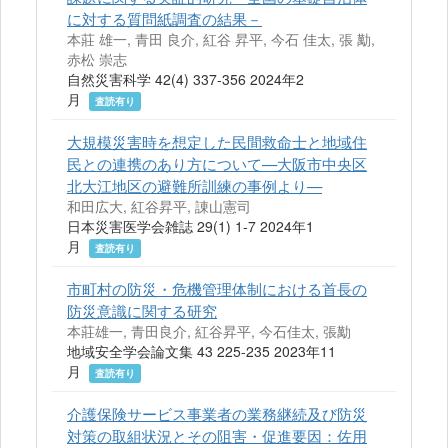
に対する質問紙調査の結果－
本莊 雄一, 青田 良介, 紅谷 昇平, 今石 佳太, 張 勱,
赤松 崇志
自然災害科学 42(4) 337-356 2024年2
月
査読有り
大規模災害時を想定した民間救命士と地域住
民との連携のあり方について—大阪市中央区
北大江地区の避難所訓練の事例より—
和田広大, 紅谷昇平, 諌山憲司
日本災害医学会雑誌 29(1) 1-7 2024年1
月
査読有り
市町村の防災・危機管理体制における首長の
防災意識に関する研究
本莊雄一, 青田良介, 紅谷昇平, 今石佳太, 張勱
地域安全学会論文集 43 225-235 2023年11
月
査読有り
介護保険サービス事業者の業務継続及び防災
対策の取組状況とその阻害・促進要因：佐用