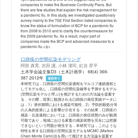
companies to make the Business Continuity Plans. But
there are few studies that explain the risk management for
a pandemic flu. In this study, we investigated questionary
survey mainly to the TSE First Section listed companies to
know the status of formulation of BCP for a pandemic flu
from 2008 to 2010 and to clarify the countermeasure for
the 2009 pandemic flu. As a result, major part of
companies made the BCP and advanced measures to a
pandemic flu.</p>
口蹄疫の空間伝染モデリング
阿部 真育, 吉田 護, 小林 潔司, 紅谷 昇平
土木学会論文集D3（土木計画学） 68(4) 369-
387 2012年
査読有り
本研究では，口蹄疫の空間伝染過程をマルコフ連鎖過程と
してモデル化し，口蹄疫の空間伝染確率を予測するモデル
(空間伝染モデルと呼ぶ)を推計するための方法論を提案す
る．その際，現実に観測される口蹄疫の発症実績データに
は，1）潜伏期間における感染可能性，2）予防的殺処分等
の人為的政策による影響が介在する．その結果，口蹄疫の
感染・伝染過程においては，口蹄疫の発症状態のみが観測
可能であり，地域における家畜の感染状態を完全には把握
できないという問題が発生する．本研究では，このような
特性を有する口蹄疫の空間伝染モデルをMCMC (Markov
Chain Monte Carlo)法を用いて推計する方法論を提案す