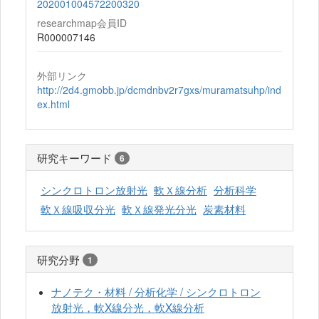
202001004572200320
researchmap会員ID
R000007146
外部リンク
http://2d4.gmobb.jp/dcmdnbv2r7gxs/muramatsuhp/ind
ex.html
研究キーワード
6
シンクロトロン放射光
軟Ｘ線分析
分析科学
軟Ｘ線吸収分光
軟Ｘ線発光分光
炭素材料
研究分野
1
ナノテク・材料 / 分析化学 / シンクロトロン
放射光，軟X線分光，軟X線分析