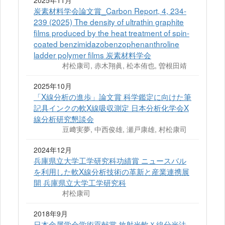
2025年11月
炭素材料学会論文賞_Carbon Report, 4, 234-
239 (2025) The density of ultrathin graphite
films produced by the heat treatment of spin-
coated benzimidazobenzophenanthroline
ladder polymer films 炭素材料学会
村松康司, 赤木翔眞, 松本侑也, 曽根田靖
2025年10月
「X線分析の進歩」論文賞 科学鑑定に向けた筆
記具インクの軟X線吸収測定 日本分析化学会X
線分析研究懇談会
豆﨑実夢, 中西俊雄, 瀬戸康雄, 村松康司
2024年12月
兵庫県立大学工学研究科功績賞 ニュースバル
を利用した軟X線分析技術の革新と産業連携展
開 兵庫県立大学工学研究科
村松康司
2018年9月
日本金属学会学術貢献賞 放射光軟Ｘ線分光法