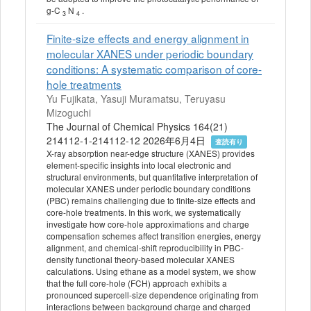
g‐C
N
.
3
4
Finite-size effects and energy alignment in
molecular XANES under periodic boundary
conditions: A systematic comparison of core-
hole treatments
Yu Fujikata, Yasuji Muramatsu, Teruyasu
Mizoguchi
The Journal of Chemical Physics 164(21)
214112-1-214112-12 2026年6月4日
査読有り
X-ray absorption near-edge structure (XANES) provides
element-specific insights into local electronic and
structural environments, but quantitative interpretation of
molecular XANES under periodic boundary conditions
(PBC) remains challenging due to finite-size effects and
core-hole treatments. In this work, we systematically
investigate how core-hole approximations and charge
compensation schemes affect transition energies, energy
alignment, and chemical-shift reproducibility in PBC-
density functional theory-based molecular XANES
calculations. Using ethane as a model system, we show
that the full core-hole (FCH) approach exhibits a
pronounced supercell-size dependence originating from
interactions between background charge and charged