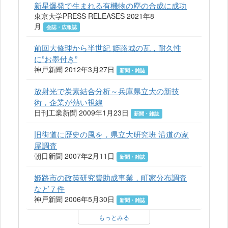
新星爆発で生まれる有機物の塵の合成に成功
東京大学PRESS RELEASES 2021年8
月
会誌・広報誌
前回大修理から半世紀 姫路城の瓦，耐久性
に”お墨付き”
神戸新聞 2012年3月27日
新聞・雑誌
放射光で炭素結合分析～兵庫県立大の新技
術，企業が熱い視線
日刊工業新聞 2009年1月23日
新聞・雑誌
旧街道に歴史の風を，県立大研究班 沿道の家
屋調査
朝日新聞 2007年2月11日
新聞・雑誌
姫路市の政策研究費助成事業，町家分布調査
など７件
神戸新聞 2006年5月30日
新聞・雑誌
もっとみる