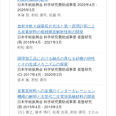
日本学術振興会 科学研究費助成事業 2022年4月 -
2025年3月
本塚 智, 村松 康司, 佐藤 尚
放射光軟Ｘ線吸収分光法と第一原理計算によ
る炭素材料の複雑構造解析技術の開発
日本学術振興会 科学研究費助成事業 基盤研究
(B) 2018年4月 - 2021年3月
村松 康司
調理加工品における融点の異なる砂糖の特性
とその生成メカニズムの探索
日本学術振興会 科学研究費助成事業 基盤研究
(C) 2017年4月 - 2020年3月
坂本 薫, 村松 康司
炭素質材料への金属のインターカレーション
機構の解明と次世代二次電池負極材料の開発
日本学術振興会 科学研究費助成事業 基盤研究
(B) 2015年4月 - 2019年3月
川口 雅之, 榎本 博行, 松尾 吉晃, 村松 康司, エロル