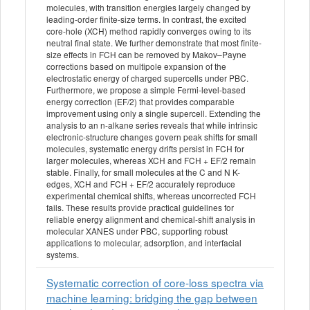
molecules, with transition energies largely changed by
leading-order finite-size terms. In contrast, the excited
core-hole (XCH) method rapidly converges owing to its
neutral final state. We further demonstrate that most finite-
size effects in FCH can be removed by Makov–Payne
corrections based on multipole expansion of the
electrostatic energy of charged supercells under PBC.
Furthermore, we propose a simple Fermi-level-based
energy correction (EF/2) that provides comparable
improvement using only a single supercell. Extending the
analysis to an n-alkane series reveals that while intrinsic
electronic-structure changes govern peak shifts for small
molecules, systematic energy drifts persist in FCH for
larger molecules, whereas XCH and FCH + EF/2 remain
stable. Finally, for small molecules at the C and N K-
edges, XCH and FCH + EF/2 accurately reproduce
experimental chemical shifts, whereas uncorrected FCH
fails. These results provide practical guidelines for
reliable energy alignment and chemical-shift analysis in
molecular XANES under PBC, supporting robust
applications to molecular, adsorption, and interfacial
systems.
Systematic correction of core-loss spectra via
machine learning: bridging the gap between