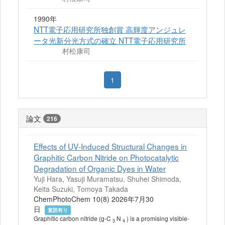
1990年
NTT電子応用研究所独創賞 高輝度アンジュレ
ータ光新分光方式の確立 NTT電子応用研究所
村松康司
1
論文
216
Effects of UV‐Induced Structural Changes in
Graphitic Carbon Nitride on Photocatalytic
Degradation of Organic Dyes in Water
Yuji Hara, Yasuji Muramatsu, Shuhei Shimoda,
Keita Suzuki, Tomoya Takada
ChemPhotoChem 10(8) 2026年7月30
日
査読有り
Graphitic carbon nitride (g‐C
N
) is a promising visible‐
3
4