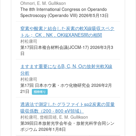
Ohmori, E. M. Gullikson
The 8th International Congress on Operando
Spectroscopy (Operando VIII) 2026年5月13日
窒素や酸素と結合した炭素の軟X線吸収スペク
トル； CK，NK，OK端XANES間の相関
村松康司
第17回日本複合材料会議(JCCM-17) 2026年3月3
日
ますます重要になるB, C, N, Oの放射光軟X線
分析
村松康司
第17回 日本ホウ素・ホウ化物研究会 2026年2月
21日
招待有り
透過法で測定したグラファイトsp2炭素の質量
吸収係数（200 - 800 eV領域）
村松康司, 曾根田靖, E. M. Gullikson
第39回日本放射光学会年会・放射光科学合同シン
ポジウム 2026年1月8日