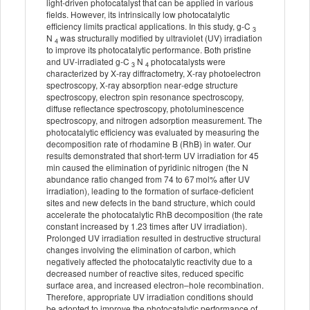
light‐driven photocatalyst that can be applied in various
fields. However, its intrinsically low photocatalytic
efficiency limits practical applications. In this study, g‐C
3
N
was structurally modified by ultraviolet (UV) irradiation
4
to improve its photocatalytic performance. Both pristine
and UV‐irradiated g‐C
N
photocatalysts were
3
4
characterized by X‐ray diffractometry, X‐ray photoelectron
spectroscopy, X‐ray absorption near‐edge structure
spectroscopy, electron spin resonance spectroscopy,
diffuse reflectance spectroscopy, photoluminescence
spectroscopy, and nitrogen adsorption measurement. The
photocatalytic efficiency was evaluated by measuring the
decomposition rate of rhodamine B (RhB) in water. Our
results demonstrated that short‐term UV irradiation for 45
min caused the elimination of pyridinic nitrogen (the N
abundance ratio changed from 74 to 67 mol% after UV
irradiation), leading to the formation of surface‐deficient
sites and new defects in the band structure, which could
accelerate the photocatalytic RhB decomposition (the rate
constant increased by 1.23 times after UV irradiation).
Prolonged UV irradiation resulted in destructive structural
changes involving the elimination of carbon, which
negatively affected the photocatalytic reactivity due to a
decreased number of reactive sites, reduced specific
surface area, and increased electron–hole recombination.
Therefore, appropriate UV irradiation conditions should
be adopted to improve the photocatalytic performance of