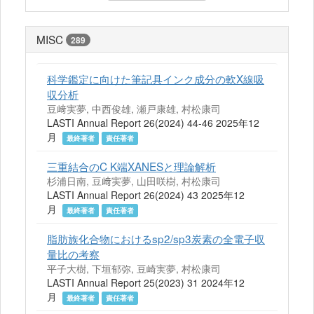
MISC
289
科学鑑定に向けた筆記具インク成分の軟X線吸
収分析
豆﨑実夢, 中西俊雄, 瀬戸康雄, 村松康司
LASTI Annual Report 26(2024) 44-46 2025年12
月
最終著者
責任著者
三重結合のC K端XANESと理論解析
杉浦日南, 豆﨑実夢, 山田咲樹, 村松康司
LASTI Annual Report 26(2024) 43 2025年12
月
最終著者
責任著者
脂肪族化合物におけるsp2/sp3炭素の全電子収
量比の考察
平子大樹, 下垣郁弥, 豆崎実夢, 村松康司
LASTI Annual Report 25(2023) 31 2024年12
月
最終著者
責任著者