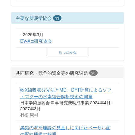
主要な所属学協会
13
- 2025年3月
DV-Xα研究協会
もっとみる
共同研究・競争的資金等の研究課題
20
軟X線吸収分光法とMD・DFT計算によるソフ
トマターの水素結合解析技術の開発
日本学術振興会 科学研究費助成事業 2024年4月 -
2027年3月
村松 康司
黒鉛の潤滑理論の見直しに向けたベーサル面
の配向機構の解明