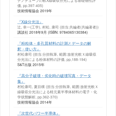
ナノチューブの軟X線吸収分光による基礎物性評
価, pp.397-405)
技術情報協会 2019年
『X線分光法』
辻, 幸一(工学), 村松, 康司 (担当:共編者(共編著者))
講談社 2018年9月 (ISBN: 9784065130384)
『粉粒体・多孔質材料の計測とデータの解
釈・使い方』
村松康司 (担当:分担執筆, 範囲:放射光軟Ｘ線吸収
分光法による粉体材料の評価, pp,188-194)
S&T出版 2015年
『高分子破壊・劣化時の破壊写真・データ
集』
村松康司, 夏目穣 (担当:分担執筆, 範囲:放射光軟Ｘ
線吸収分光法による軽元素半導体材料の電子・化
学状態解析, pp.362-370)
技術情報協会 2014年
『次世代パワー半導体』