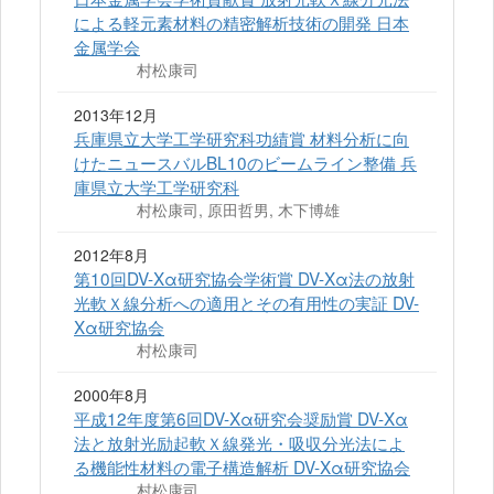
による軽元素材料の精密解析技術の開発 日本
金属学会
村松康司
2013年12月
兵庫県立大学工学研究科功績賞 材料分析に向
けたニュースバルBL10のビームライン整備 兵
庫県立大学工学研究科
村松康司, 原田哲男, 木下博雄
2012年8月
第10回DV-Xα研究協会学術賞 DV-Xα法の放射
光軟Ｘ線分析への適用とその有用性の実証 DV-
Xα研究協会
村松康司
2000年8月
平成12年度第6回DV-Xα研究会奨励賞 DV-Xα
法と放射光励起軟Ｘ線発光・吸収分光法によ
る機能性材料の電子構造解析 DV-Xα研究協会
村松康司