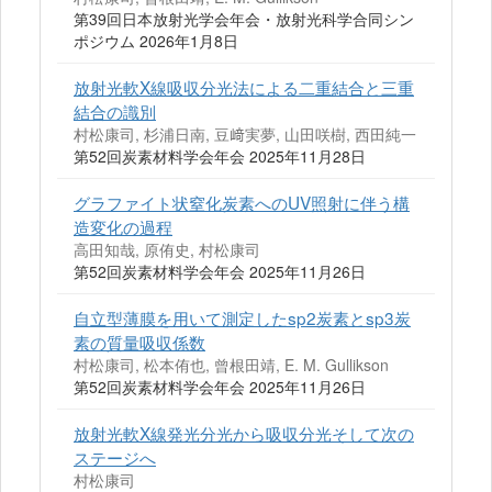
第39回日本放射光学会年会・放射光科学合同シン
ポジウム 2026年1月8日
放射光軟X線吸収分光法による二重結合と三重
結合の識別
村松康司, 杉浦日南, 豆﨑実夢, 山田咲樹, 西田純一
第52回炭素材料学会年会 2025年11月28日
グラファイト状窒化炭素へのUV照射に伴う構
造変化の過程
高田知哉, 原侑史, 村松康司
第52回炭素材料学会年会 2025年11月26日
自立型薄膜を用いて測定したsp2炭素とsp3炭
素の質量吸収係数
村松康司, 松本侑也, 曾根田靖, E. M. Gullikson
第52回炭素材料学会年会 2025年11月26日
放射光軟X線発光分光から吸収分光そして次の
ステージへ
村松康司