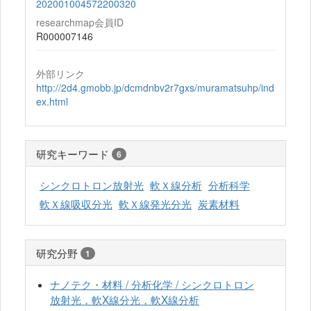
202001004572200320
researchmap会員ID
R000007146
外部リンク
http://2d4.gmobb.jp/dcmdnbv2r7gxs/muramatsuhp/ind
ex.html
研究キーワード
6
シンクロトロン放射光
軟Ｘ線分析
分析科学
軟Ｘ線吸収分光
軟Ｘ線発光分光
炭素材料
研究分野
1
ナノテク・材料 / 分析化学 / シンクロトロン
放射光，軟X線分光，軟X線分析