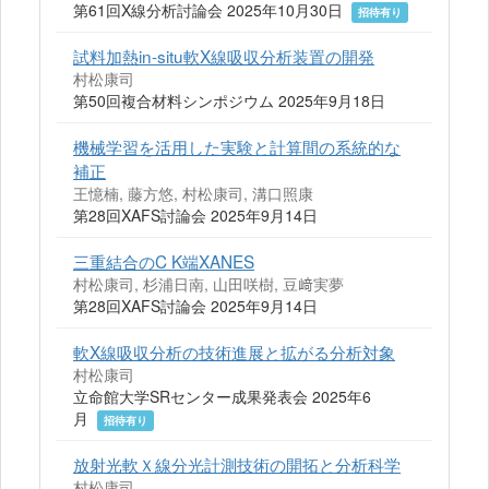
第61回X線分析討論会 2025年10月30日
招待有り
試料加熱in-situ軟X線吸収分析装置の開発
村松康司
第50回複合材料シンポジウム 2025年9月18日
機械学習を活用した実験と計算間の系統的な
補正
王憶楠, 藤方悠, 村松康司, 溝口照康
第28回XAFS討論会 2025年9月14日
三重結合のC K端XANES
村松康司, 杉浦日南, 山田咲樹, 豆﨑実夢
第28回XAFS討論会 2025年9月14日
軟X線吸収分析の技術進展と拡がる分析対象
村松康司
立命館大学SRセンター成果発表会 2025年6
月
招待有り
放射光軟Ｘ線分光計測技術の開拓と分析科学
村松康司