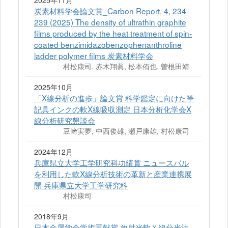
2025年11月
炭素材料学会論文賞_Carbon Report, 4, 234-
239 (2025) The density of ultrathin graphite
films produced by the heat treatment of spin-
coated benzimidazobenzophenanthroline
ladder polymer films 炭素材料学会
村松康司, 赤木翔眞, 松本侑也, 曽根田靖
2025年10月
「X線分析の進歩」論文賞 科学鑑定に向けた筆
記具インクの軟X線吸収測定 日本分析化学会X
線分析研究懇談会
豆﨑実夢, 中西俊雄, 瀬戸康雄, 村松康司
2024年12月
兵庫県立大学工学研究科功績賞 ニュースバル
を利用した軟X線分析技術の革新と産業連携展
開 兵庫県立大学工学研究科
村松康司
2018年9月
日本金属学会学術貢献賞 放射光軟Ｘ線分光法