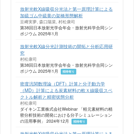
放射光軟X線吸収分光法と第一原理計算による
加硫ゴム中硫黄の架橋形態解析
豆﨑実夢, 森口陽菜, 村松康司
第38回日本放射光学会年会・放射光科学合同シン
ポジウム 2025年1月
放射光軟X線分光計測技術の開拓と分析応用研
究
村松康司
第38回日本放射光学会年会・放射光科学合同シン
ポジウム 2025年1月
招待有り
密度汎関数理論（DFT）計算と分子動力学
（MD）計算による炭素材料の軟Ｘ線吸収スペ
クトル解析と精密状態分析
村松康司
ダイキン工業株式会社Webinar 「軽元素材料の精
密分析技術の開発における分子シミュレーション
の活用事例」 2024年12月
招待有り
放射光軟X線吸収分光法と第一原理計算による