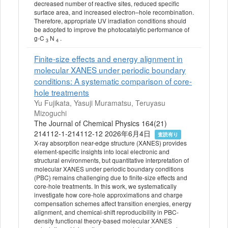
decreased number of reactive sites, reduced specific
surface area, and increased electron–hole recombination.
Therefore, appropriate UV irradiation conditions should
be adopted to improve the photocatalytic performance of
g‐C
N
.
3
4
Finite-size effects and energy alignment in
molecular XANES under periodic boundary
conditions: A systematic comparison of core-
hole treatments
Yu Fujikata, Yasuji Muramatsu, Teruyasu
Mizoguchi
The Journal of Chemical Physics 164(21)
214112-1-214112-12 2026年6月4日
査読有り
X-ray absorption near-edge structure (XANES) provides
element-specific insights into local electronic and
structural environments, but quantitative interpretation of
molecular XANES under periodic boundary conditions
(PBC) remains challenging due to finite-size effects and
core-hole treatments. In this work, we systematically
investigate how core-hole approximations and charge
compensation schemes affect transition energies, energy
alignment, and chemical-shift reproducibility in PBC-
density functional theory-based molecular XANES