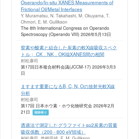
Operando/In-situ XANES Measurements of
Frictional Oil/Metal Interfaces
Y. Muramatsu, N. Takahashi, M. Okuyama, T.
Ohmori, E. M. Gullikson
The 8th International Congress on Operando
Spectroscopy (Operando VIII) 2026年5月13日
窒素や酸素と結合した炭素の軟X線吸収スペク
トル； CK，NK，OK端XANES間の相関
村松康司
第17回日本複合材料会議(JCCM-17) 2026年3月3
日
ますます重要になるB, C, N, Oの放射光軟X線
分析
村松康司
第17回 日本ホウ素・ホウ化物研究会 2026年2月
21日
招待有り
透過法で測定したグラファイトsp2炭素の質量
吸収係数（200 - 800 eV領域）
村松康司, 曾根田靖, E. M. Gullikson