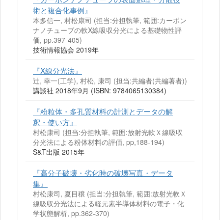
術と複合化事例』
本多信一, 村松康司 (担当:分担執筆, 範囲:カーボン
ナノチューブの軟X線吸収分光による基礎物性評
価, pp.397-405)
技術情報協会 2019年
『X線分光法』
辻, 幸一(工学), 村松, 康司 (担当:共編者(共編著者))
講談社 2018年9月 (ISBN: 9784065130384)
『粉粒体・多孔質材料の計測とデータの解
釈・使い方』
村松康司 (担当:分担執筆, 範囲:放射光軟Ｘ線吸収
分光法による粉体材料の評価, pp,188-194)
S&T出版 2015年
『高分子破壊・劣化時の破壊写真・データ
集』
村松康司, 夏目穣 (担当:分担執筆, 範囲:放射光軟Ｘ
線吸収分光法による軽元素半導体材料の電子・化
学状態解析, pp.362-370)