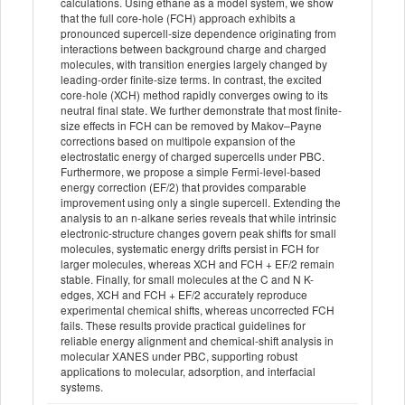
calculations. Using ethane as a model system, we show
that the full core-hole (FCH) approach exhibits a
pronounced supercell-size dependence originating from
interactions between background charge and charged
molecules, with transition energies largely changed by
leading-order finite-size terms. In contrast, the excited
core-hole (XCH) method rapidly converges owing to its
neutral final state. We further demonstrate that most finite-
size effects in FCH can be removed by Makov–Payne
corrections based on multipole expansion of the
electrostatic energy of charged supercells under PBC.
Furthermore, we propose a simple Fermi-level-based
energy correction (EF/2) that provides comparable
improvement using only a single supercell. Extending the
analysis to an n-alkane series reveals that while intrinsic
electronic-structure changes govern peak shifts for small
molecules, systematic energy drifts persist in FCH for
larger molecules, whereas XCH and FCH + EF/2 remain
stable. Finally, for small molecules at the C and N K-
edges, XCH and FCH + EF/2 accurately reproduce
experimental chemical shifts, whereas uncorrected FCH
fails. These results provide practical guidelines for
reliable energy alignment and chemical-shift analysis in
molecular XANES under PBC, supporting robust
applications to molecular, adsorption, and interfacial
systems.