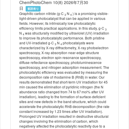
ChemPhotoChem 10(8) 2026年7月30
日
査読有り
Graphitic carbon nitride (g‐C
N
) is a promising visible‐
3
4
light‐driven photocatalyst that can be applied in various
fields. However, its intrinsically low photocatalytic
efficiency limits practical applications. In this study, g‐C
3
N
was structurally modified by ultraviolet (UV) irradiation
4
to improve its photocatalytic performance. Both pristine
and UV‐irradiated g‐C
N
photocatalysts were
3
4
characterized by X‐ray diffractometry, X‐ray photoelectron
spectroscopy, X‐ray absorption near‐edge structure
spectroscopy, electron spin resonance spectroscopy,
diffuse reflectance spectroscopy, photoluminescence
spectroscopy, and nitrogen adsorption measurement. The
photocatalytic efficiency was evaluated by measuring the
decomposition rate of rhodamine B (RhB) in water. Our
results demonstrated that short‐term UV irradiation for 45
min caused the elimination of pyridinic nitrogen (the N
abundance ratio changed from 74 to 67 mol% after UV
irradiation), leading to the formation of surface‐deficient
sites and new defects in the band structure, which could
accelerate the photocatalytic RhB decomposition (the rate
constant increased by 1.23 times after UV irradiation).
Prolonged UV irradiation resulted in destructive structural
changes involving the elimination of carbon, which
negatively affected the photocatalytic reactivity due to a