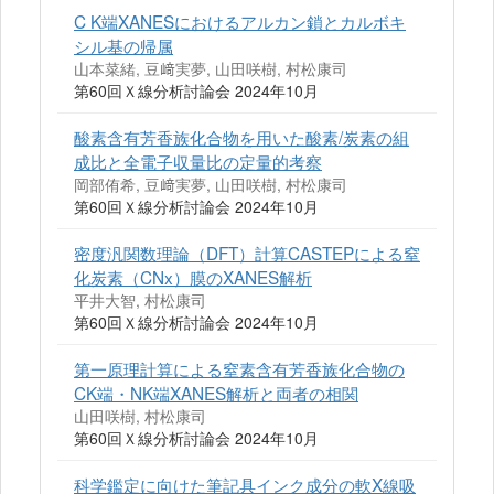
C K端XANESにおけるアルカン鎖とカルボキ
シル基の帰属
山本菜緒, 豆﨑実夢, 山田咲樹, 村松康司
第60回Ｘ線分析討論会 2024年10月
酸素含有芳香族化合物を用いた酸素/炭素の組
成比と全電子収量比の定量的考察
岡部侑希, 豆﨑実夢, 山田咲樹, 村松康司
第60回Ｘ線分析討論会 2024年10月
密度汎関数理論（DFT）計算CASTEPによる窒
化炭素（CNx）膜のXANES解析
平井大智, 村松康司
第60回Ｘ線分析討論会 2024年10月
第一原理計算による窒素含有芳香族化合物の
CK端・NK端XANES解析と両者の相関
山田咲樹, 村松康司
第60回Ｘ線分析討論会 2024年10月
科学鑑定に向けた筆記具インク成分の軟X線吸