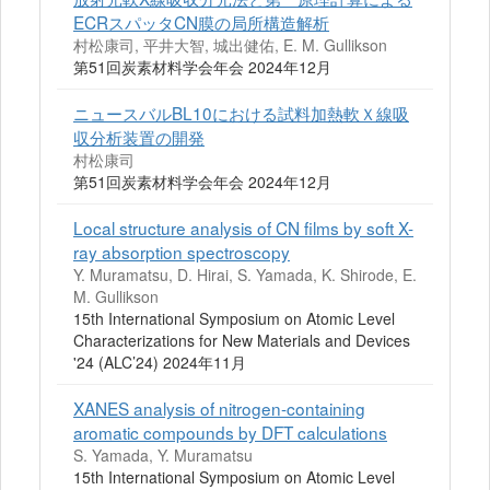
ECRスパッタCN膜の局所構造解析
村松康司, 平井大智, 城出健佑, E. M. Gullikson
第51回炭素材料学会年会 2024年12月
ニュースバルBL10における試料加熱軟Ｘ線吸
収分析装置の開発
村松康司
第51回炭素材料学会年会 2024年12月
Local structure analysis of CN films by soft X-
ray absorption spectroscopy
Y. Muramatsu, D. Hirai, S. Yamada, K. Shirode, E.
M. Gullikson
15th International Symposium on Atomic Level
Characterizations for New Materials and Devices
'24 (ALC’24) 2024年11月
XANES analysis of nitrogen-containing
aromatic compounds by DFT calculations
S. Yamada, Y. Muramatsu
15th International Symposium on Atomic Level