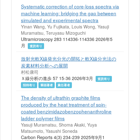
Systematic correction of core-loss spectra via
machine learning: bridging the gap between
simulated and experimental spectra
Yinan Wang, Yu Fujikata, Louis Wong, Yasuji
Muramatsu, Teruyasu Mizoguchi
Ultramicroscopy 283 114336-114336 2026年5
月
査読有り
放射光軟X線発光分光の開拓と軟X線分光法の
炭素材料分析への展開
村松康司
Ｘ線分析の進歩 57 15-36 2026年3月
査読有り
招待有り
筆頭著者
責任著者
The density of ultrathin graphite films
produced by the heat treatment of spin-
coated benzimidazobenzophenanthroline
ladder polymer films
Yasuji Muramatsu, Shoma Akaki, Yuya
Matsumoto, Yasushi Soneda
Carbon Reports 4(3) 234-239 2025年9月1