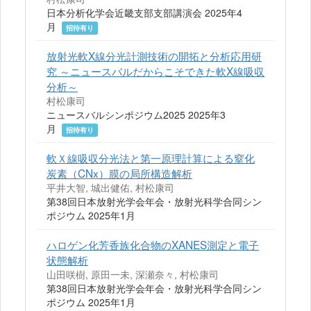
日本分析化学会近畿支部支部講演会 2025年4
月
招待有り
放射光軟X線分光計測技術の開拓と分析応用研
究 ～ニュースバルだからこそできた軟X線吸収
分析～
村松康司
ニュースバルシンポジウム2025 2025年3
月
招待有り
軟Ｘ線吸収分光法と第一原理計算による窒化
炭素（CNx）膜の局所構造解析
平井大智, 城出健佑, 村松康司
第38回日本放射光学会年会・放射光科学合同シン
ポジウム 2025年1月
ハロゲン化芳香族化合物のXANES測定と電子
状態解析
山田咲樹, 原田一未, 深瀬奈々, 村松康司
第38回日本放射光学会年会・放射光科学合同シン
ポジウム 2025年1月