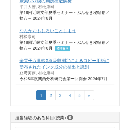
炭素CNx膜の局所構造解析
平井大智, 村松康司
第18回近畿支部夏季セミナー～ぶんせき秘帖巻ノ
拾八～ 2024年8月
なんかおもしろいことしよう
村松康司
第18回近畿支部夏季セミナー～ぶんせき秘帖巻ノ
拾八～ 2024年8月
招待有り
全電子収量軟X線吸収測定によるコピー用紙に
塗布されたインク成分の検出と識別
豆﨑実夢, 村松康司
令和6年度関西分析研究会第一回例会 2024年7月
1
2
3
4
5
»
担当経験のある科目(授業)
5