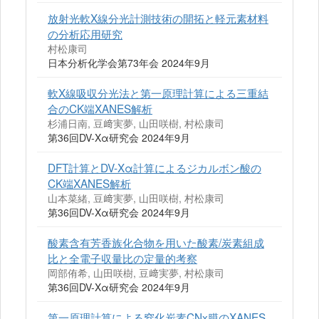
放射光軟X線分光計測技術の開拓と軽元素材料
の分析応用研究
村松康司
日本分析化学会第73年会 2024年9月
軟X線吸収分光法と第一原理計算による三重結
合のCK端XANES解析
杉浦日南, 豆﨑実夢, 山田咲樹, 村松康司
第36回DV-Xα研究会 2024年9月
DFT計算とDV-Xα計算によるジカルボン酸の
CK端XANES解析
山本菜緒, 豆﨑実夢, 山田咲樹, 村松康司
第36回DV-Xα研究会 2024年9月
酸素含有芳香族化合物を用いた酸素/炭素組成
比と全電子収量比の定量的考察
岡部侑希, 山田咲樹, 豆﨑実夢, 村松康司
第36回DV-Xα研究会 2024年9月
第一原理計算による窒化炭素CNx膜のXANES