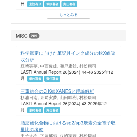
日
査読有り
筆頭著者
責任著者
もっとみる
MISC
289
科学鑑定に向けた筆記具インク成分の軟X線吸
収分析
豆﨑実夢, 中西俊雄, 瀬戸康雄, 村松康司
LASTI Annual Report 26(2024) 44-46 2025年12
月
最終著者
責任著者
三重結合のC K端XANESと理論解析
杉浦日南, 豆﨑実夢, 山田咲樹, 村松康司
LASTI Annual Report 26(2024) 43 2025年12
月
最終著者
責任著者
脂肪族化合物におけるsp2/sp3炭素の全電子収
量比の考察
平子大樹, 下垣郁弥, 豆崎実夢, 村松康司