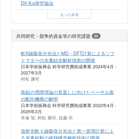
DV-Xα研究協会
もっとみる
共同研究・競争的資金等の研究課題
20
軟X線吸収分光法とMD・DFT計算によるソフ
トマターの水素結合解析技術の開発
日本学術振興会 科学研究費助成事業 2024年4月 -
2027年3月
村松 康司
黒鉛の潤滑理論の見直しに向けたベーサル面
の配向機構の解明
日本学術振興会 科学研究費助成事業 2022年4月 -
2025年3月
本塚 智, 村松 康司, 佐藤 尚
放射光軟Ｘ線吸収分光法と第一原理計算によ
る炭素材料の複雑構造解析技術の開発