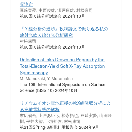
収測定
豆﨑実夢, 中西俊雄, 瀬戸康雄, 村松康司
第60回Ｘ線分析討論会 2024年10月
『Ｘ線分析の進歩』投稿論文で振り返る私の
放射光軟Ｘ線分光分析研究
村松康司
第60回Ｘ線分析討論会 2024年10月
Detection of Inks Drawn on Papers by the
Total-Electron-Yield Soft X-Ray Absorption
Spectroscopy
M. Mamezaki, Y. Muramatsu
The 10th International Symposium on Surface
Science (ISSS-10) 2024年10月
リチウムイオン電池正極の軟X線吸収分析によ
る充放電状態の解析
末広省吾, 上戸あいら, 松永拓也, 豆﨑実夢, 山田咲
樹, 平井大智, 下垣郁弥, 村松康司
第21回SPring-8産業利用報告会 2024年9月