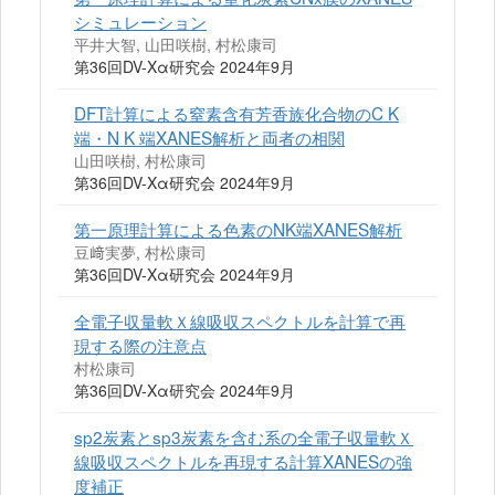
シミュレーション
平井大智, 山田咲樹, 村松康司
第36回DV-Xα研究会 2024年9月
DFT計算による窒素含有芳香族化合物のC K
端・N K 端XANES解析と両者の相関
山田咲樹, 村松康司
第36回DV-Xα研究会 2024年9月
第一原理計算による色素のNK端XANES解析
豆﨑実夢, 村松康司
第36回DV-Xα研究会 2024年9月
全電子収量軟Ｘ線吸収スペクトルを計算で再
現する際の注意点
村松康司
第36回DV-Xα研究会 2024年9月
sp2炭素とsp3炭素を含む系の全電子収量軟Ｘ
線吸収スペクトルを再現する計算XANESの強
度補正