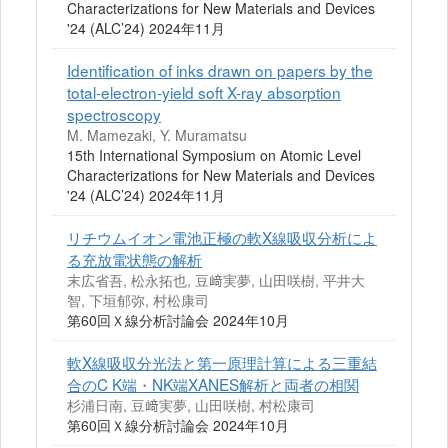
Characterizations for New Materials and Devices
'24 (ALC’24) 2024年11月
Identification of inks drawn on papers by the
total-electron-yield soft X-ray absorption
spectroscopy
M. Mamezaki, Y. Muramatsu
15th International Symposium on Atomic Level
Characterizations for New Materials and Devices
'24 (ALC’24) 2024年11月
リチウムイオン電池正極の軟X線吸収分析によ
る充放電状態の解析
末広省吾, 松永拓也, 豆﨑実夢, 山田咲樹, 平井大
智, 下垣郁弥, 村松康司
第60回Ｘ線分析討論会 2024年10月
軟X線吸収分光法と第一原理計算による三重結
合のC K端・NK端XANES解析と両者の相関
杉浦日南, 豆﨑実夢, 山田咲樹, 村松康司
第60回Ｘ線分析討論会 2024年10月