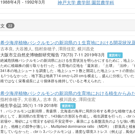
1988年4月 - 1992年3月
神戸大学 農学部 園芸農学科
論文
22
希少海岸植物バシクルモンの新潟県の１生育地における開花状況
古本良, 大谷雅人, 指村奈穂子, 澤田佳宏, 横川昌史
大阪市立自然史博物館研究報告 73(73) 7-11 2019年3月
査読有り
絶滅危惧種バシクルモンの新潟県における生育状況を明らかにするために，地上シ
ために植栽株の掘り取りを行った．生育地の立地を「凝灰岩」「土壌」「法枠」「礫
341本の地上シュートを調査した．地上シュート数と開花した地上シュートの割合
も1つもなかった．地下茎は地表下14 cmから20 cmを横走し，盛んに分枝して
殖ではなく栄養成長により個体群を維持していると考えられた．
希少海岸植物バシクルモンの新潟県の生育地における植生からみ
指村奈穂子, 大谷雅人, 古本 良, 横川昌史, 澤田佳宏
植生学会誌 35(1) 1-19 2018年
査読有り
1．バシクルモンは新潟県，青森県，北海道の海岸に局所分布する希少な植物であ
的として，新潟県の生育地で，143個の方形区を作成し，植生調査を行った．<br /
岩場や，堆砂により埋没する砂丘不安定帯や，暴浪による基盤流失のような強い攪
また，他種との競争が激しい，Multiplied dominance ratio （MDR）（
育していなかった．<br /> 3.バシクルモンは，適度な環境ストレス（例えば，