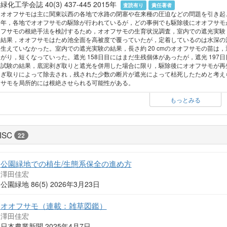
緑化工学会誌 40(3) 437-445 2015年
査読有り
責任著者
オオフサモは主に関東以西の各地で水路の閉塞や在来種の圧迫などの問題を引き起
年，各地でオオフサモの駆除が行われているが，どの事例でも駆除後にオオフサモ
フサモの根絶手法を検討するため，オオフサモの生育状況調査，室内での遮光実験
結果，オオフサモはため池全面を高被度で覆っていたが，定着しているのは水深の浅い
生えていなかった。室内での遮光実験の結果，長さ約 20 cmのオオフサモの苗は
がり，短くなっていった。遮光 158日目にはまだ生残個体があったが，遮光 19
試験の結果，底泥剥ぎ取りと遮光を併用した場合に限り，駆除後にオオフサモが再
ぎ取りによって除去され，残された少数の断片が遮光によって枯死したためと考え
サモを局所的には根絶させられる可能性がある。
もっとみる
ISC
22
公園緑地での植生/生態系保全の進め方
澤田佳宏
公園緑地 86(5) 2026年3月23日
オオフサモ（連載：雑草図鑑）
澤田佳宏
日本農業新聞 2025年4月7日