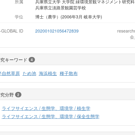
所属
兵庫県立大学 大学院 緑環境景観マネジメント研究科
兵庫県立淡路景観園芸学校
学位
博士（農学）(2006年3月 岐阜大学)
J-GLOBAL ID
202001021056472839
researc
会
研究キーワード
4
半自然草原
ため池
海浜植生
種子散布
研究分野
2
ライフサイエンス / 生態学、環境学 / 植生学
ライフサイエンス / 生態学、環境学 / 保全生態学