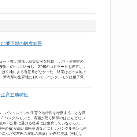
及び地下部の観察結果
ュート数，開花，結実状況を観察し，地下茎観察の
浜」の4つに区分し，27個のコドラートを設置し，
には立地による有意差がなかった．結実はどの立地で
いた．新潟県の生育地において，バシクルモンは種子繁
た生育立地特性
る．バシクルモンの生育立地特性を考察することを目
> 2.バシクルモンは，表面が硬く間隙のほとんどない
乱を不定期に受ける後浜には生育していなかった．
群落高と植被率の積)が高い風衝草原などにも，バシクルモンは生
風化の進んだ凝灰岩の崖地の群落）や自然攪乱（例えば，