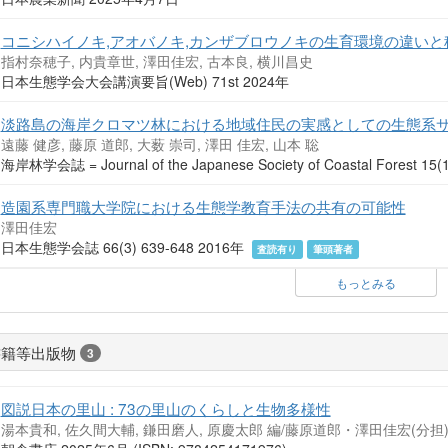
コニシハイノキ,アオバノキ,カンザブロウノキの生育環境の違い
指村奈穂子, 内貴章世, 澤田佳宏, 古本良, 横川昌史
日本生態学会大会講演要旨(Web) 71st 2024年
淡路島の海岸クロマツ林における地域住民の実感としての生態系
遠藤 健彦, 藤原 道郎, 大薮 崇司, 澤田 佳宏, 山本 聡
海岸林学会誌 = Journal of the Japanese Society of Coastal Forest 1
造園系専門職大学院における生態学教育手法の共有の可能性
澤田佳宏
日本生態学会誌 66(3) 639-648 2016年
査読有り
筆頭著者
もっとみる
書籍等出版物
3
図説日本の里山 : 73の里山のくらしと生物多様性
湯本貴和, 佐久間大輔, 鎌田磨人, 原慶太郎 編/藤原道郎・澤田佳宏(分担)