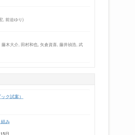
, 前迫ゆり)
 藤木大介, 田村和也, 矢倉資喜, 藤井禎浩, 武
ブック試案）
り組み
15日