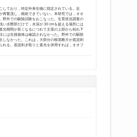
こしており，特定外来生物に指定されている。近
が再繁茂し，根絶できていない。本研究では，オオ
，野外での駆除試験をおこなった。生育状況調査の
水際部だけで，水深が 30 cmを超える場所には
，遮光期間が長くなるにつれて主茎の上部から枯れ下
7日目には生残個体は確認されなかった。野外での駆除
生しなかった。これは，大部分の根茎断片が底泥剥
られる。底泥剥ぎ取りと遮光を併用すれば，オオフ