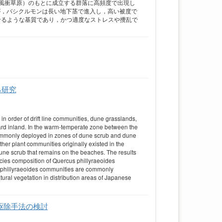
風衝草原）のもとに成立する群落に高頻度で出現し
が，バシクルモンは長い地下茎で進入し，高い被度で
ばせるような基質であり，かつ適度なストレスや攪乱で
る研究
 in order of drift line communities, dune grasslands,
ward inland. In the warm-temperate zone between the
commonly deployed in zones of dune scrub and dune
ther plant communities originally existed in the
f dune scrub that remains on the beaches. The results
ies composition of Quercus phillyraeoides
 phillyraeoides communities are commonly
atural vegetation in distribution areas of Japanese
c.の駆除手法の検討