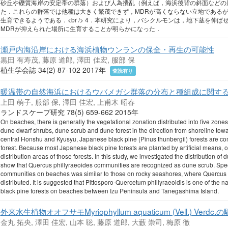
砂丘や礫質海岸の安定帯の群落）および人為攪乱（例えば，海浜後背の斜面などの
た．これらの群落では他種は大きく繁茂できず，MDRが高くならない立地である
生育できるようである．<br /> 4．本研究により，バシクルモンは，地下茎を伸
MDRが抑えられた場所に生育することが明らかになった．
瀬戸内海沿岸における海浜植物ウンランの保全・再生の可能性
黒田 有寿茂, 藤原 道郎, 澤田 佳宏, 服部 保
植生学会誌 34(2) 87-102 2017年
査読有り
暖温帯の自然海浜におけるウバメガシ群落の分布と種組成に関す
上田 萌子, 服部 保, 澤田 佳宏, 上甫木 昭春
ランドスケープ研究 78(5) 659-662 2015年
On beaches, there is generally the vegetational zonation distributed into five zones
dune dwarf shrubs, dune scrub and dune forest in the direction from shoreline to
central Honshu and Kyusyu, Japanese black pine (Pinus thunbergii) forests are 
forest. Because most Japanese black pine forests are planted by artificial means, o
distribution areas of those forests. In this study, we investigated the distribution o
show that Quercus phillyraeoides communities are recognized as dune scrub. Spec
communities on beaches was similar to those on rocky seashores, where Quercus
distributed. It is suggested that Pittosporo-Quercetum phillyraeoidis is one of the n
black pine forests on beaches between Izu Peninsula and Tanegashima Island.
外来水生植物オオフサモMyriophyllum aquaticum (Vell.) Verd
金丸 拓央, 澤田 佳宏, 山本 聡, 藤原 道郎, 大藪 崇司, 梅原 徹