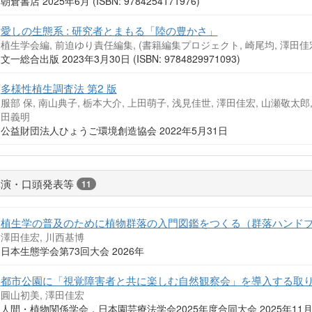
朝倉書店 2025年6月 (ISBN: 9784254171976)
愛しの生態系 : 研究者とまもる「陸の豊かさ」
植生学会編, 前迫ゆり責任編集, (書籍編集プロジェクト, 崎尾均, 澤田佳宏
文一総合出版 2023年3月30日 (ISBN: 9784829971093)
多様性植生調査法 第2 版
服部 保, 南山典子, 栃本大介, 上田萌子, 浅見佳世, 澤田佳宏, 山瀬敬太郎,
田義明
公益財団法人ひょうご環境創造協会 2022年5月31日
講演・口頭発表等
11
植生学の普及のために植物群落の入門図鑑をつくる（群落ハンド
澤田佳宏, 川西基博
日本生態学会第73回大会 2026年
都市公園に「視覚障害者と共に楽しむ自然観察会」を導入する取
圓山初美, 澤田佳宏
人間・植物関係学会，日本園芸療法学会2025年度合同大会 2025年11月