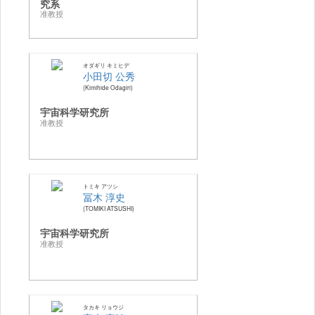
究系
准教授
オダギリ キミヒデ
小田切 公秀
Kimihide Odagiri
宇宙科学研究所
准教授
トミキ アツシ
冨木 淳史
TOMIKI ATSUSHI
宇宙科学研究所
准教授
タカキ リョウジ