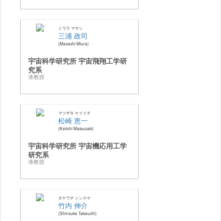
ミウラ マサシ
三浦 政司
Masashi Miura
宇宙科学研究所 宇宙飛翔工学研
究系
准教授
マツザキ ケイイチ
松崎 恵一
Keiichi Matsuzaki
宇宙科学研究所 宇宙機応用工学
研究系
准教授
タケウチ シンスケ
竹内 伸介
Shinsuke Takeuchi