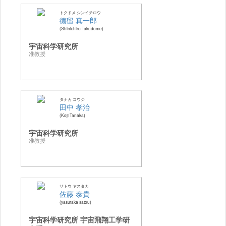
トクドメ シンイチロウ
德留 真一郎
Shinichiro Tokudome
宇宙科学研究所
准教授
タナカ コウジ
田中 孝治
Koji Tanaka
宇宙科学研究所
准教授
サトウ ヤスタカ
佐藤 泰貴
yasutaka satou
宇宙科学研究所 宇宙飛翔工学研