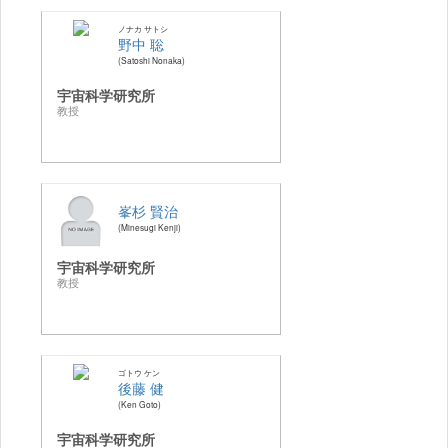
ノナカ サトシ
野中 聡
Satoshi Nonaka
宇宙科学研究所
教授
峯杉 賢治
Minesugi Kenji
宇宙科学研究所
教授
ゴトウ ケン
後藤 健
Ken Goto
宇宙科学研究所