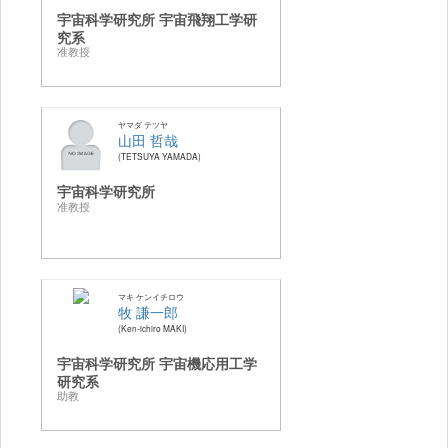
宇宙科学研究所 宇宙飛翔工学研
究系
准教授
ヤマダ テツヤ
山田 哲哉
TETSUYA YAMADA
宇宙科学研究所
准教授
マキ ケンイチロウ
牧 謙一郎
Ken-ichiro MAKI
宇宙科学研究所 宇宙機応用工学
研究系
助教