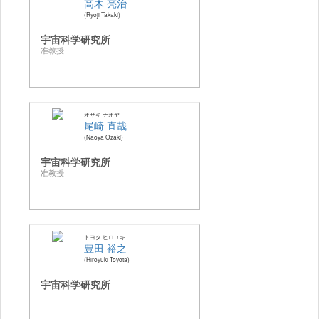
高木 亮治
Ryoji Takaki
宇宙科学研究所
准教授
オザキ ナオヤ
尾崎 直哉
Naoya Ozaki
宇宙科学研究所
准教授
トヨタ ヒロユキ
豊田 裕之
Hiroyuki Toyota
宇宙科学研究所