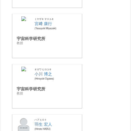
ミヤザキ ヤスユキ
宮﨑 康行
Yasuyuki Miyazaki
宇宙科学研究所
教授
オガワ ヒロユキ
小川 博之
Hiroyuki Ogawa
宇宙科学研究所
教授
ハブ ヒロト
羽生 宏人
Hiroto HABU