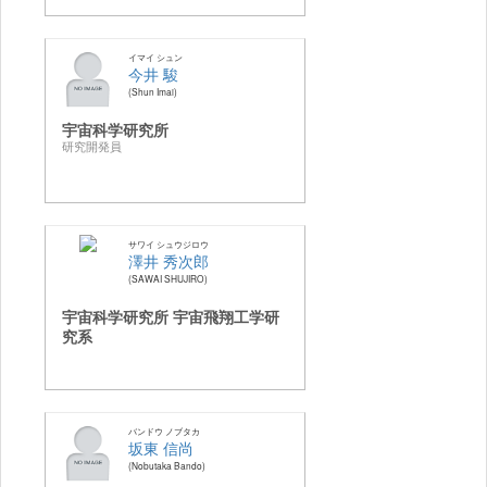
イマイ シュン
今井 駿
Shun Imai
宇宙科学研究所
研究開発員
サワイ シュウジロウ
澤井 秀次郎
SAWAI SHUJIRO
宇宙科学研究所 宇宙飛翔工学研
究系
バンドウ ノブタカ
坂東 信尚
Nobutaka Bando