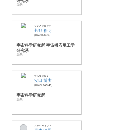
研究系
助教
ジンノ ヒロアキ
甚野 裕明
HIroaki Jinno
宇宙科学研究所 宇宙機応用工学
研究系
助教
ヤスダ ヒロミ
安田 博実
Hiromi Yasuda
宇宙科学研究所
助教
アオキ リョウマ
青木 涼馬