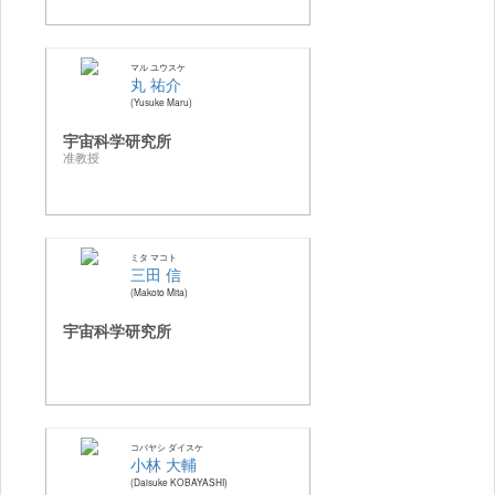
マル ユウスケ
丸 祐介
Yusuke Maru
宇宙科学研究所
准教授
ミタ マコト
三田 信
Makoto Mita
宇宙科学研究所
コバヤシ ダイスケ
小林 大輔
Daisuke KOBAYASHI