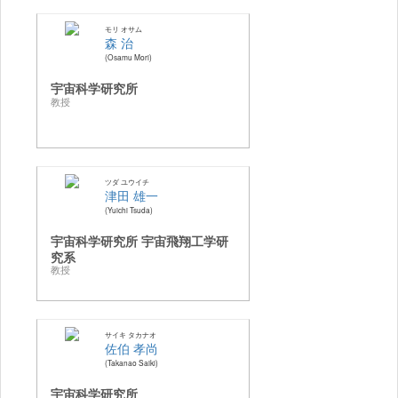
モリ オサム
森 治
Osamu Mori
宇宙科学研究所
教授
ツダ ユウイチ
津田 雄一
Yuichi Tsuda
宇宙科学研究所 宇宙飛翔工学研
究系
教授
サイキ タカナオ
佐伯 孝尚
Takanao Saiki
宇宙科学研究所