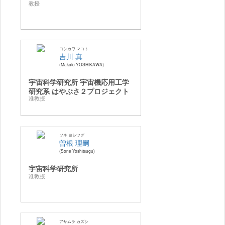
教授
ヨシカワ マコト
吉川 真
Makoto YOSHIKAWA
宇宙科学研究所 宇宙機応用工学
研究系 はやぶさ２プロジェクト
准教授
ソネ ヨシツグ
曽根 理嗣
Sone Yoshitsugu
宇宙科学研究所
准教授
アサムラ カズシ