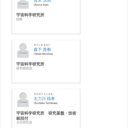
Ryoma Aoki
宇宙科学研究所
助教
モリシタ タカト
森下 貴都
Takato Morishita
宇宙科学研究所
研究開発員
タチカワ スミタカ
太刀川 純孝
Sumitaka Tachikawa
宇宙科学研究所 研究基盤・技術
統括付
主任研究員