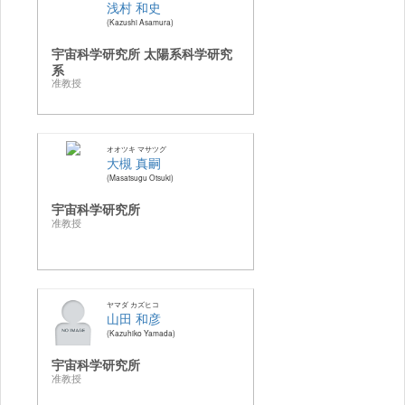
浅村 和史
Kazushi Asamura
宇宙科学研究所 太陽系科学研究
系
准教授
オオツキ マサツグ
大槻 真嗣
Masatsugu Otsuki
宇宙科学研究所
准教授
ヤマダ カズヒコ
山田 和彦
Kazuhiko Yamada
宇宙科学研究所
准教授