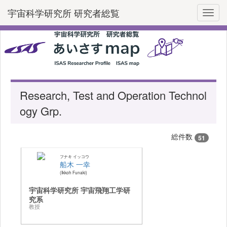
宇宙科学研究所 研究者総覧
Toggl
Research, Test and Operation Technol
ogy Grp.
総件数
51
フナキ イッコウ
船木 一幸
Ikkoh Funaki
宇宙科学研究所 宇宙飛翔工学研
究系
教授