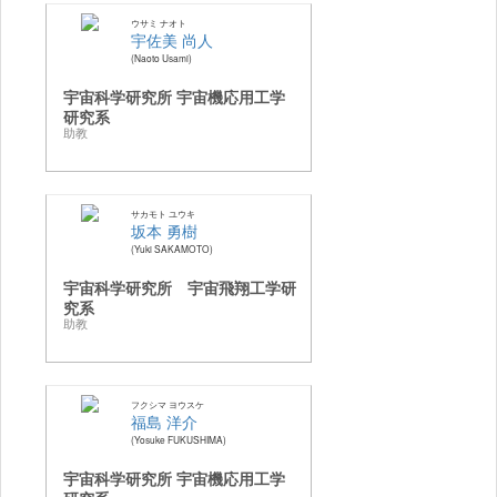
ウサミ ナオト
宇佐美 尚人
Naoto Usami
宇宙科学研究所 宇宙機応用工学
研究系
助教
サカモト ユウキ
坂本 勇樹
Yuki SAKAMOTO
宇宙科学研究所 宇宙飛翔工学研
究系
助教
フクシマ ヨウスケ
福島 洋介
Yosuke FUKUSHIMA
宇宙科学研究所 宇宙機応用工学