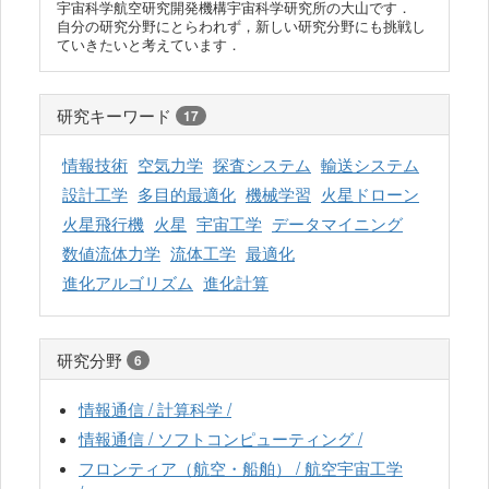
宇宙科学航空研究開発機構宇宙科学研究所の大山です．
自分の研究分野にとらわれず，新しい研究分野にも挑戦し
ていきたいと考えています．
研究キーワード
17
情報技術
空気力学
探査システム
輸送システム
設計工学
多目的最適化
機械学習
火星ドローン
火星飛行機
火星
宇宙工学
データマイニング
数値流体力学
流体工学
最適化
進化アルゴリズム
進化計算
研究分野
6
情報通信 / 計算科学 /
情報通信 / ソフトコンピューティング /
フロンティア（航空・船舶） / 航空宇宙工学