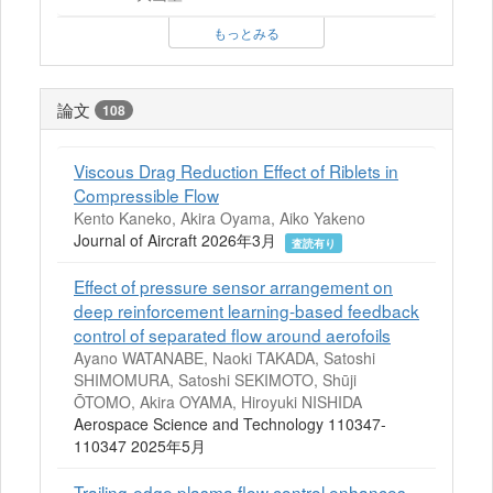
もっとみる
論文
108
Viscous Drag Reduction Effect of Riblets in
Compressible Flow
Kento Kaneko, Akira Oyama, Aiko Yakeno
Journal of Aircraft 2026年3月
査読有り
Effect of pressure sensor arrangement on
deep reinforcement learning-based feedback
control of separated flow around aerofoils
Ayano WATANABE, Naoki TAKADA, Satoshi
SHIMOMURA, Satoshi SEKIMOTO, Shūji
ŌTOMO, Akira OYAMA, Hiroyuki NISHIDA
Aerospace Science and Technology 110347-
110347 2025年5月
Trailing-edge plasma flow control enhances