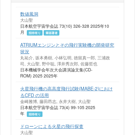
数値風洞
大山聖
日本航空宇宙学会誌 73(10) 326-328 2025年10
月
招待有り
筆頭著者
ATRIUMエンジンとその飛行実験機の開発研究
状況
丸祐介, 坂本勇樹, 小林弘明, 徳留真一郎, 三浦政
司, 大山聖, 野中聡, 澤井秀次郎, 佐藤哲也
日本機械学会年次大会講演論文集(CD-
ROM) 2025 2025年
火星飛行機の高高度飛行試験(MABE-2)におけ
るCFD の活用
金崎雅博, 藤田昂志, 永井大樹, 大山聖
日本航空宇宙学会誌 73(4) 99-105 2025
年
招待有り
ドローンによる火星の飛行探査
大山聖