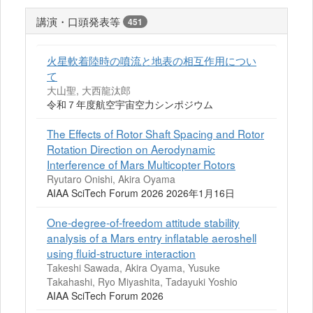
講演・口頭発表等
451
火星軟着陸時の噴流と地表の相互作用につい
て
大山聖, 大西龍汰郎
令和７年度航空宇宙空力シンポジウム
The Effects of Rotor Shaft Spacing and Rotor
Rotation Direction on Aerodynamic
Interference of Mars Multicopter Rotors
Ryutaro Onishi, Akira Oyama
AIAA SciTech Forum 2026 2026年1月16日
One-degree-of-freedom attitude stability
analysis of a Mars entry inflatable aeroshell
using fluid-structure interaction
Takeshi Sawada, Akira Oyama, Yusuke
Takahashi, Ryo Miyashita, Tadayuki Yoshio
AIAA SciTech Forum 2026