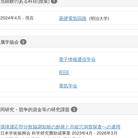
当経験のある科目(授業)
1
2024年4月 - 現在
基礎電気回路
(明治大学)
所属学協会
3
電子情報通信学会
IEEE
電気学会
共同研究・競争的資金等の研究課題
3
環境適応型分散協調知能の創発と月縦穴洞窟探査への適用
日本学術振興会 科学研究費助成事業 2023年4月 - 2026年3月