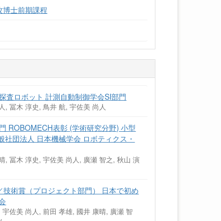
攻博士前期課程
探査ロボット 計測自動制御学会SI部門
人, 冨木 淳史, 鳥井 航, 宇佐美 尚人
ROBOMECH表彰 (学術研究分野) 小型
一般社団法人 日本機械学会 ロボティクス・
晴, 冨木 淳史, 宇佐美 尚人, 廣瀬 智之, 秋山 演
賞／技術賞（プロジェクト部門） 日本で初め
会
, 宇佐美 尚人, 前田 孝雄, 國井 康晴, 廣瀬 智