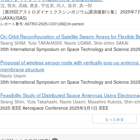
沈, 彗央, 高橋, 勇多, 宇佐美, 尚人, 坂井, 真一郎
［第35回アストロダイナミクスシンポジウム講演後刷り集］ 2025年
(JAXA)(ISAS)
レポート番号: ASTRO-2025-C031(082)/In-person
On-Orbit Reconfiguration of Satellite Swarm Arrays for Flexible
Seang SHIM, Yuta TAKAHASHI, Naoto USAMI, Shin-ichiro SAKAI
35th International Symposium on Space Technology and Science 2
Proposal of wireless sensor node with vertically-pop-up antenna f
membrane structure
Naoto Usami
35th International Symposium on Space Technology and Science 2
Feasibility Study of Distributed Space Antennas Using Electroma
Seang Shim, Yuta Takahashi, Naoto Usami, Masahiro Kubota, Shin-ich
2025 IEEE Aerospace Conference 2025年3月1日 IEEE
もっとみる