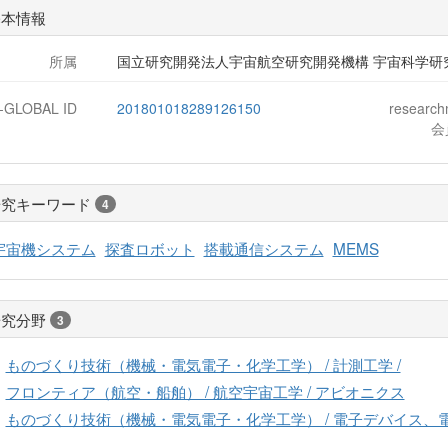
基本情報
所属
国立研究開発法人宇宙航空研究開発機構 宇宙科学研
J-GLOBAL ID
201801018289126150
researc
会
研究キーワード
4
宇宙機システム
探査ロボット
搭載通信システム
MEMS
研究分野
3
ものづくり技術（機械・電気電子・化学工学） / 計測工学 /
フロンティア（航空・船舶） / 航空宇宙工学 / アビオニクス
ものづくり技術（機械・電気電子・化学工学） / 電子デバイス、電子