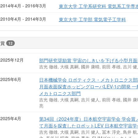
2014年4月 - 2016年3月
東京大学 工学系研究科 電気系工学専
2010年4月 - 2014年3月
東京大学 工学部 電気電子工学科
受賞
12
2025年12月
部門研究奨励賞 宇宙のしきいを下げる小型月面
吉光 徹雄, 大槻 真嗣, 國井 康晴, 前田 孝雄, 吉川 健
2025年6月
日本機械学会 ロボティクス・メカトロニクス部門 
月面表面探査ホッピングローバLEV-1の開発 
メカトロニクス部門
吉光 徹雄, 大槻 真嗣, 吉川 健人, 前田 孝雄, 國井 康
亮
2025年4月
第34回（2024年度）日本航空宇宙学会 学会
て月面を探査したロボットLEV 日本航空宇宙学
吉光 徹雄, 大槻 真嗣, 吉川 健人, 冨木 淳史, 鳥井 航