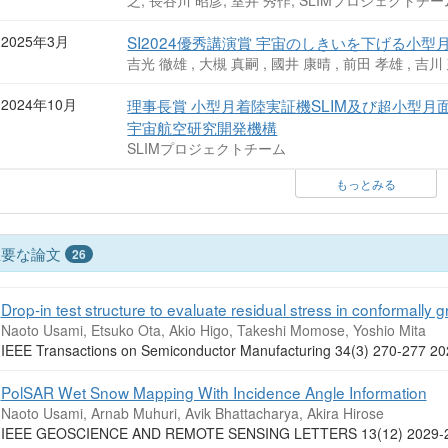
之, 長谷川 昭彦, 室井 秀作, SLIMプロジェクトチー
2025年3月
SI2024優秀講演賞 宇宙のしきいを下げる小
吉光 徹雄 , 大槻 真嗣 , 國井 康晴 , 前田 孝雄 , 吉川
2024年10月
理事長賞 小型月着陸実証機SLIM及び超小型月
宇宙航空研究開発機構
SLIMプロジェクトチーム
もっとみる
主要な論文
26
Drop-in test structure to evaluate residual stress in conformally g
Naoto Usami, Etsuko Ota, Akio Higo, Takeshi Momose, Yoshio Mita
IEEE Transactions on Semiconductor Manufacturing 34(3) 270-277 
PolSAR Wet Snow Mapping With Incidence Angle Information
Naoto Usami, Arnab Muhuri, Avik Bhattacharya, Akira Hirose
IEEE GEOSCIENCE AND REMOTE SENSING LETTERS 13(12) 2029