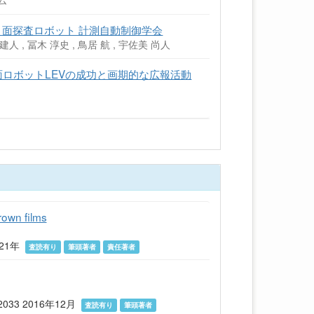
ム
型月面探査ロボット 計測自動制御学会
 建人 , 冨木 淳史 , 鳥居 航 , 宇佐美 尚人
面ロボットLEVの成功と画期的な広報活動
rown films
2021年
査読有り
筆頭著者
責任著者
-2033 2016年12月
査読有り
筆頭著者