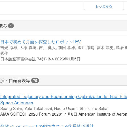
もっとみる
ISC
1
日本で初めて月面を探査したロボットLEV
吉光 徹雄, 大槻 真嗣, 吉川 健人, 前田 孝雄, 國井 康晴, 冨木 淳史, 鳥居 
秀作
日本航空宇宙学会誌 74(1) 3-4 2026年1月5日
講演・口頭発表等
75
Integrated Trajectory and Beamforming Optimization for Fuel-Effic
Space Antennas
Seang Shim, Yuta Takahashi, Naoto Usami, Shinichiro Sakai
AIAA SCITECH 2026 Forum 2026年1月8日 American Institute of Aeronau
分散アレイアンテナの磁気力による衛星軌道設計