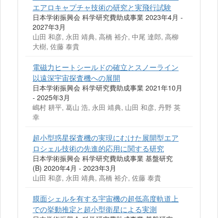
エアロキャプチャ技術の研究と実飛行試験
日本学術振興会 科学研究費助成事業 2023年4月 -
2027年3月
山田 和彦, 永田 靖典, 高橋 裕介, 中尾 達郎, 高柳
大樹, 佐藤 泰貴
電磁力ヒートシールドの確立とスノーライン
以遠深宇宙探査機への展開
日本学術振興会 科学研究費助成事業 2021年10月
- 2025年3月
嶋村 耕平, 葛山 浩, 永田 靖典, 山田 和彦, 丹野 英
幸
超小型惑星探査機の実現にむけた展開型エア
ロシェル技術の先進的応用に関する研究
日本学術振興会 科学研究費助成事業 基盤研究
(B) 2020年4月 - 2023年3月
山田 和彦, 永田 靖典, 高橋 裕介, 佐藤 泰貴
膜面シェルを有する宇宙機の超低高度軌道上
での挙動推定と超小型衛星による実測