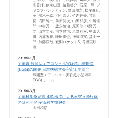
広吾輝, 伊東山登, 後藤啓介, 石原一輝, ブ
ヤコフバレンティン, 野田朋之, 松尾亜紀
子, 船木一幸, 羽生宏人, 竹内伸介, 荒川
聡, 増田純一, 前原健次, 山田和彦, 中尾達
郎, 中村秀一, 豊永慎治, 原田修, 河野秀
文, 山本文孝, 川本昌司, 東野和幸, 中田大
将, 内海政春, 味田直也, 神藤博実, 堂山一
郎, 加藤辰哉, 観測ロケットS, 号機実験
班
2018年1月
宇宙賞 展開型エアロシェル実験超小型衛星
(EGG)の開発 日本機械学会宇宙工学部門
展開型エアロシェル実験超小型衛星,
EGG) チーム
2015年3月
宇宙科学奨励賞 柔軟構造による再突入飛行体
の研究開発 宇宙科学振興会
山田和彦