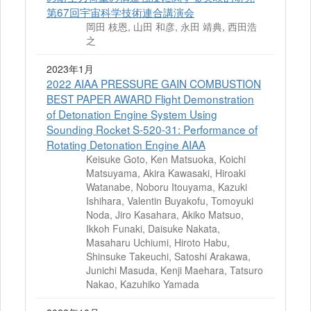
第67回宇宙科学技術連合講演会
岡田 枝恩, 山田 和彦, 永田 靖典, 西田浩
之
2023年1月
2022 AIAA PRESSURE GAIN COMBUSTION
BEST PAPER AWARD Flight Demonstration
of Detonation Engine System Using
Sounding Rocket S-520-31: Performance of
Rotating Detonation Engine AIAA
Keisuke Goto, Ken Matsuoka, Koichi
Matsuyama, Akira Kawasaki, Hiroaki
Watanabe, Noboru Itouyama, Kazuki
Ishihara, Valentin Buyakofu, Tomoyuki
Noda, Jiro Kasahara, Akiko Matsuo,
Ikkoh Funaki, Daisuke Nakata,
Masaharu Uchiumi, Hiroto Habu,
Shinsuke Takeuchi, Satoshi Arakawa,
Junichi Masuda, Kenji Maehara, Tatsuro
Nakao, Kazuhiko Yamada