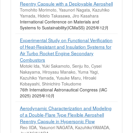
Reentry Capsule with a Deployable Aeroshell
Tomohito Morimoto, Yasunori Nagata, Kazuhiko
Yamada, Hideto Takasawa, Jiro Kasahara
International Conference on Materials and
Systems fo Sustainability(ICMaSS) 2025年12月
Experimental Study on Functional Verification
of Heat-Resistant and Insulation Systems for
Air Turbo Rocket Engine Secondary
Combustors
Motoki Ida, Yuki Sakamoto, Senju Ito, Cysei
Nakayama, Hiroyasu Manako, Yuma Yagi,
Kazuhiko Yamada, Yusuke Maru, Hiroaki
Kobayashi, Shinichiro Tokudome
76th International Astronautical Congress (IAC
2025) 2025年10月
Aerodynamic Characterization and Modeling
of a Double-Flare Type Flexible Aeroshell
Reentry Capsule in Hypersonic Flow
Reo IIDA, Yasunori NAGATA, KazuhikoYAMADA,