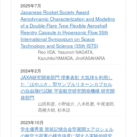
2025年7月
Japanese Rcoket Scciety Award
Aerodynamic Characterization and Modeling
of a Double-Flare Type Flexible Aeroshell
Reentry Capsule in Hypersonic Flow 35th
International Symposium on Space
Technology and Science (35th ISTS)
Reo IIDA, Yasunori NAGATA,
KazuhikoYAMADA, JiroKASAHARA
2024年2月
JAXA研究開発部門 理事表彰 大気球を利用し
た「はやぶさ」型サンプルリターンカプセル
の自由飛行試験 宇宙航空研究開発機構 研究開
発部門
山田和彦, 小野稜介, 八木邑磨, 中尾達郎,
髙柳大樹, 杉本諒
2023年10月
学生優秀賞 形状記憶合金型展開エアロシェル
の耐空力荷重の構造強度に関する実験的研究