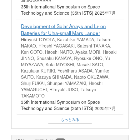
JiroKASAHARA
35th International Symposium on Space
Technology and Science (35th ISTS) 2025年7月
Development of Solar Arrays and Li-ion
Batteries for Ultra-small Mars Lander
Hiroyuki TOYOTA, Kazuhiko YAMADA, Tatsuro
NAKAO, Hiroshi YAGASAKI, Satoshi TANAKA,
Ken GOTO, Hitoshi NAITO, Ayaka MORI, Hiroaki
JINNO, Shusaku KANAYA, Ryosuke ONO, Yu
MIYAZAWA, Kota MIYOSHI, Masaki SATO,
Kazutaka KURIKI, Yoshiharu ASADA, Yumiko
SAITO, Kazuya SHIMADA, Naoto OKUZAWA,
Shuji FUKAI, Shunpei YAMAZAKI, Hiroshi
YAMAGUCHI, Hiroyuki JUSO, Tatsuya
TAKAMOTO
35th International Symposium on Space
Technology and Science (35th ISTS) 2025年7月
もっとみる