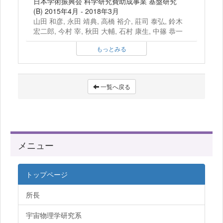
日本学術振興会 科学研究費助成事業 基盤研究
(B) 2015年4月 - 2018年3月
山田 和彦, 永田 靖典, 高橋 裕介, 莊司 泰弘, 鈴木
宏二郎, 今村 宰, 秋田 大輔, 石村 康生, 中篠 恭一
もっとみる
一覧へ戻る
メニュー
トップページ
所長
宇宙物理学研究系