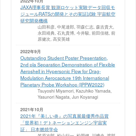
2022年10月
JAXA理事長賞 観測ロケット実験データ回収モ
ジュールRATSの開発とその実証試験 宇宙航空
研究開発機構
山田和彦, 中尾達郎, 羽森仁志, 森吉貴大,
永田靖典, 石丸貴博, 今井駿, 前田佳穂, 前
原健次, 高安英雄
2022年9月
Outstanding Student Poster Presentation,
2nd pla Separation Demonstration of Flexible
Aeroshell in Hypersonic Flow for Drag-
Modulation Aerocapture 19th International
Planetary Probe Workshop (IPPW2022)
Tsuyoshi Miyamori, Kazuhiko Yamada,
Yasunori Nagata, Jun Koyanagi
2021年10月
2021年『美しい炎』の写真展最優秀作品賞
「世界初！デトネーションエンジン宇宙実
証」 日本燃焼学会
笠原次郎, 松山行一, 松岡健, 川﨑央, 渡部