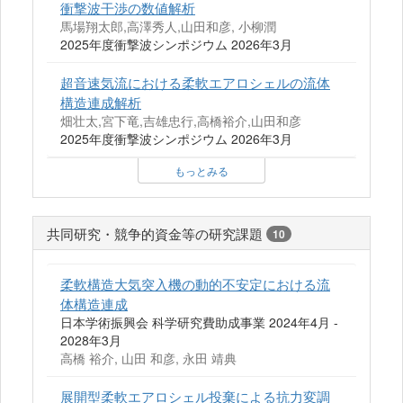
衝撃波干渉の数値解析
馬場翔太郎,高澤秀人,山田和彦, 小柳潤
2025年度衝撃波シンポジウム 2026年3月
超音速気流における柔軟エアロシェルの流体
構造連成解析
畑壮太,宮下竜,吉雄忠行,高橋裕介,山田和彦
2025年度衝撃波シンポジウム 2026年3月
もっとみる
共同研究・競争的資金等の研究課題
10
柔軟構造大気突入機の動的不安定における流
体構造連成
日本学術振興会 科学研究費助成事業 2024年4月 -
2028年3月
高橋 裕介, 山田 和彦, 永田 靖典
展開型柔軟エアロシェル投棄による抗力変調