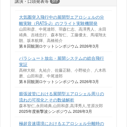
講演・口頭発表等
317
大気圏突入飛行中の展開型エアロシェルの分
離実験（RATS-J）のフライト実験機開発
山田和彦、中尾達郎、羽森仁志、高澤秀人、永田
靖典、吉雄忠行、森本智仁、工藤優太、馬場翔太
朗、坂本航輝、高橋裕介
第８回観測ロケットシンポジウム 2026年3月
パラシュート放出・展開システムの総合飛行
実証
髙栁大樹、丸祐介、佐藤正騎、小野稜介、八木邑
磨、山田和彦、中尾達郎
第８回観測ロケットシンポジウム 2026年3月
膨張波管における展開型エアロシェル周りの
流れの可視化とその数値解析
森本智仁,永田靖典,山田和彦,高澤秀人,笠原次郎
2025年度衝撃波シンポジウム 2026年3月
極超音速環境におけるエアロシェル分離時の