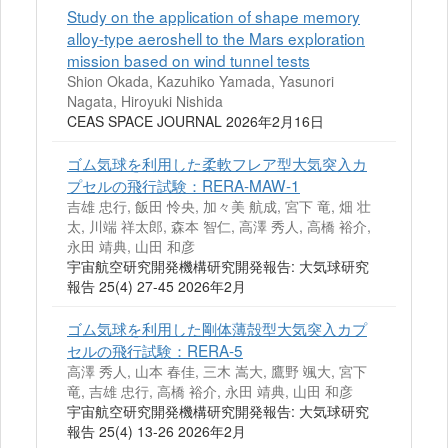
Study on the application of shape memory
alloy-type aeroshell to the Mars exploration
mission based on wind tunnel tests
Shion Okada, Kazuhiko Yamada, Yasunori
Nagata, Hiroyuki Nishida
CEAS SPACE JOURNAL 2026年2月16日
ゴム気球を利用した柔軟フレア型大気突入カ
プセルの飛行試験：RERA-MAW-1
吉雄 忠行, 飯田 怜央, 加々美 航成, 宮下 竜, 畑 壮
太, 川端 祥太郎, 森本 智仁, 高澤 秀人, 高橋 裕介,
永田 靖典, 山田 和彦
宇宙航空研究開発機構研究開発報告: 大気球研究
報告 25(4) 27-45 2026年2月
ゴム気球を利用した剛体薄殻型大気突入カプ
セルの飛行試験：RERA-5
高澤 秀人, 山本 春佳, 三木 嵩大, 鷹野 颯大, 宮下
竜, 吉雄 忠行, 高橋 裕介, 永田 靖典, 山田 和彦
宇宙航空研究開発機構研究開発報告: 大気球研究
報告 25(4) 13-26 2026年2月