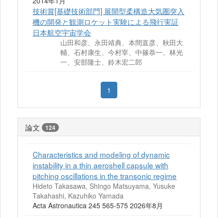
2014年1月
技術賞[基礎技術部門] 展開型柔構造大気圏突入
機の開発と観測ロケット実験による飛行実証
日本航空宇宙学会
山田和彦、永田靖典、本間直彦、秋田大
輔、石村康生、今村宰、中篠恭一、林光
一、安部隆士、鈴木宏二郎
1
論文
124
Characteristics and modeling of dynamic
instability in a thin aeroshell capsule with
pitching oscillations in the transonic regime
Hideto Takasawa, Shingo Matsuyama, Yusuke
Takahashi, Kazuhiko Yamada
Acta Astronautica 245 565-575 2026年8月