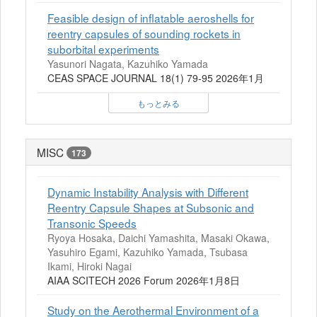
Feasible design of inflatable aeroshells for
reentry capsules of sounding rockets in
suborbital experiments
Yasunori Nagata, Kazuhiko Yamada
CEAS SPACE JOURNAL 18(1) 79-95 2026年1月
もっとみる
MISC
173
Dynamic Instability Analysis with Different
Reentry Capsule Shapes at Subsonic and
Transonic Speeds
Ryoya Hosaka, Daichi Yamashita, Masaki Okawa,
Yasuhiro Egami, Kazuhiko Yamada, Tsubasa
Ikami, Hiroki Nagai
AIAA SCITECH 2026 Forum 2026年1月8日
Study on the Aerothermal Environment of a