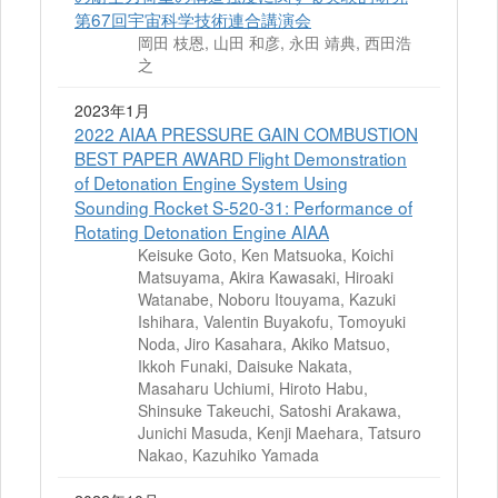
第67回宇宙科学技術連合講演会
岡田 枝恩, 山田 和彦, 永田 靖典, 西田浩
之
2023年1月
2022 AIAA PRESSURE GAIN COMBUSTION
BEST PAPER AWARD Flight Demonstration
of Detonation Engine System Using
Sounding Rocket S-520-31: Performance of
Rotating Detonation Engine AIAA
Keisuke Goto, Ken Matsuoka, Koichi
Matsuyama, Akira Kawasaki, Hiroaki
Watanabe, Noboru Itouyama, Kazuki
Ishihara, Valentin Buyakofu, Tomoyuki
Noda, Jiro Kasahara, Akiko Matsuo,
Ikkoh Funaki, Daisuke Nakata,
Masaharu Uchiumi, Hiroto Habu,
Shinsuke Takeuchi, Satoshi Arakawa,
Junichi Masuda, Kenji Maehara, Tatsuro
Nakao, Kazuhiko Yamada