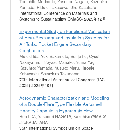
Tomohito Morimoto, Yasunori Nagata, Kazuhiko
Yamada, Hideto Takasawa, Jiro Kasahara
International Conference on Materials and
Systems fo Sustainability(ICMaSS) 2025年12月
Experimental Study on Functional Verification
of Heat-Resistant and Insulation Systems for
Air Turbo Rocket Engine Secondary
Combustors
Motoki Ida, Yuki Sakamoto, Senju Ito, Cysei
Nakayama, Hiroyasu Manako, Yuma Yagi,
Kazuhiko Yamada, Yusuke Maru, Hiroaki
Kobayashi, Shinichiro Tokudome
76th International Astronautical Congress (IAC
2025) 2025年10月
Aerodynamic Characterization and Modeling
of a Double-Flare Type Flexible Aeroshell
Reentry Capsule in Hypersonic Flow
Reo IIDA, Yasunori NAGATA, KazuhikoYAMADA,
JiroKASAHARA
35th International Symposium on Space