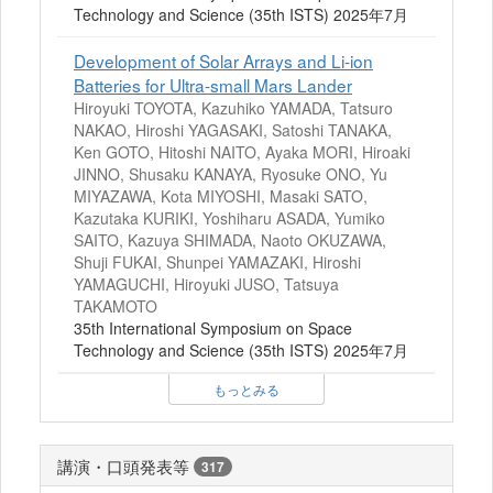
Technology and Science (35th ISTS) 2025年7月
Development of Solar Arrays and Li-ion
Batteries for Ultra-small Mars Lander
Hiroyuki TOYOTA, Kazuhiko YAMADA, Tatsuro
NAKAO, Hiroshi YAGASAKI, Satoshi TANAKA,
Ken GOTO, Hitoshi NAITO, Ayaka MORI, Hiroaki
JINNO, Shusaku KANAYA, Ryosuke ONO, Yu
MIYAZAWA, Kota MIYOSHI, Masaki SATO,
Kazutaka KURIKI, Yoshiharu ASADA, Yumiko
SAITO, Kazuya SHIMADA, Naoto OKUZAWA,
Shuji FUKAI, Shunpei YAMAZAKI, Hiroshi
YAMAGUCHI, Hiroyuki JUSO, Tatsuya
TAKAMOTO
35th International Symposium on Space
Technology and Science (35th ISTS) 2025年7月
もっとみる
講演・口頭発表等
317