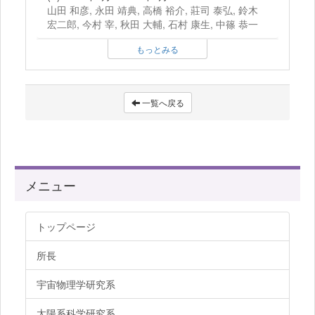
山田 和彦, 永田 靖典, 高橋 裕介, 莊司 泰弘, 鈴木
宏二郎, 今村 宰, 秋田 大輔, 石村 康生, 中篠 恭一
もっとみる
一覧へ戻る
メニュー
トップページ
所長
宇宙物理学研究系
太陽系科学研究系