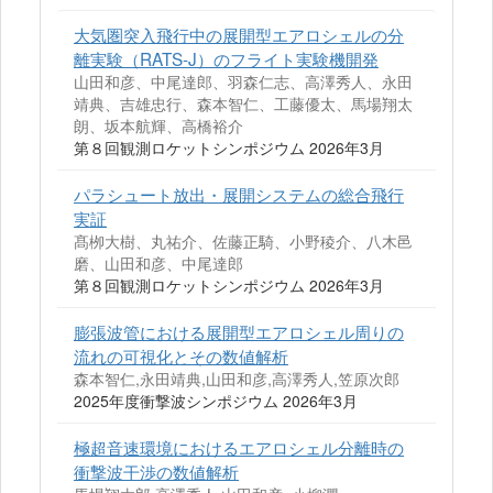
大気圏突入飛行中の展開型エアロシェルの分
離実験（RATS-J）のフライト実験機開発
山田和彦、中尾達郎、羽森仁志、高澤秀人、永田
靖典、吉雄忠行、森本智仁、工藤優太、馬場翔太
朗、坂本航輝、高橋裕介
第８回観測ロケットシンポジウム 2026年3月
パラシュート放出・展開システムの総合飛行
実証
髙栁大樹、丸祐介、佐藤正騎、小野稜介、八木邑
磨、山田和彦、中尾達郎
第８回観測ロケットシンポジウム 2026年3月
膨張波管における展開型エアロシェル周りの
流れの可視化とその数値解析
森本智仁,永田靖典,山田和彦,高澤秀人,笠原次郎
2025年度衝撃波シンポジウム 2026年3月
極超音速環境におけるエアロシェル分離時の
衝撃波干渉の数値解析