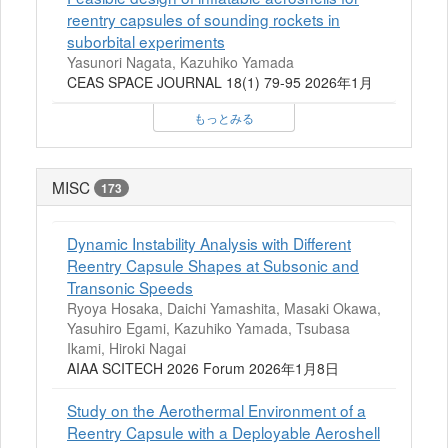
reentry capsules of sounding rockets in
suborbital experiments
Yasunori Nagata, Kazuhiko Yamada
CEAS SPACE JOURNAL 18(1) 79-95 2026年1月
もっとみる
MISC
173
Dynamic Instability Analysis with Different
Reentry Capsule Shapes at Subsonic and
Transonic Speeds
Ryoya Hosaka, Daichi Yamashita, Masaki Okawa,
Yasuhiro Egami, Kazuhiko Yamada, Tsubasa
Ikami, Hiroki Nagai
AIAA SCITECH 2026 Forum 2026年1月8日
Study on the Aerothermal Environment of a
Reentry Capsule with a Deployable Aeroshell