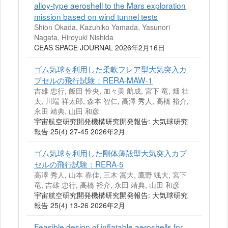
alloy-type aeroshell to the Mars exploration
mission based on wind tunnel tests
Shion Okada, Kazuhiko Yamada, Yasunori
Nagata, Hiroyuki Nishida
CEAS SPACE JOURNAL 2026年2月16日
ゴム気球を利用した柔軟フレア型大気突入カ
プセルの飛行試験：RERA-MAW-1
吉雄 忠行, 飯田 怜央, 加々美 航成, 宮下 竜, 畑 壮
太, 川端 祥太郎, 森本 智仁, 高澤 秀人, 高橋 裕介,
永田 靖典, 山田 和彦
宇宙航空研究開発機構研究開発報告: 大気球研究
報告 25(4) 27-45 2026年2月
ゴム気球を利用した剛体薄殻型大気突入カプ
セルの飛行試験：RERA-5
高澤 秀人, 山本 春佳, 三木 嵩大, 鷹野 颯大, 宮下
竜, 吉雄 忠行, 高橋 裕介, 永田 靖典, 山田 和彦
宇宙航空研究開発機構研究開発報告: 大気球研究
報告 25(4) 13-26 2026年2月
Feasible design of inflatable aeroshells for