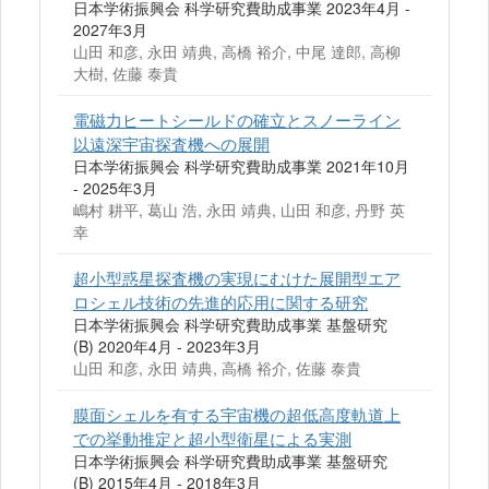
日本学術振興会 科学研究費助成事業 2023年4月 -
2027年3月
山田 和彦, 永田 靖典, 高橋 裕介, 中尾 達郎, 高柳
大樹, 佐藤 泰貴
電磁力ヒートシールドの確立とスノーライン
以遠深宇宙探査機への展開
日本学術振興会 科学研究費助成事業 2021年10月
- 2025年3月
嶋村 耕平, 葛山 浩, 永田 靖典, 山田 和彦, 丹野 英
幸
超小型惑星探査機の実現にむけた展開型エア
ロシェル技術の先進的応用に関する研究
日本学術振興会 科学研究費助成事業 基盤研究
(B) 2020年4月 - 2023年3月
山田 和彦, 永田 靖典, 高橋 裕介, 佐藤 泰貴
膜面シェルを有する宇宙機の超低高度軌道上
での挙動推定と超小型衛星による実測
日本学術振興会 科学研究費助成事業 基盤研究
(B) 2015年4月 - 2018年3月