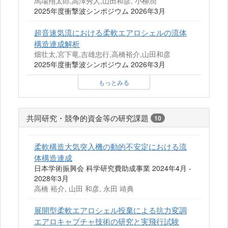
馬場翔太郎,高澤秀人,山田和彦, 小柳潤
2025年度衝撃波シンポジウム 2026年3月
超音速気流における柔軟エアロシェルの流体
構造連成解析
畑壮太,宮下竜,吉雄忠行,高橋裕介,山田和彦
2025年度衝撃波シンポジウム 2026年3月
もっとみる
共同研究・競争的資金等の研究課題
10
柔軟構造大気突入機の動的不安定における流
体構造連成
日本学術振興会 科学研究費助成事業 2024年4月 -
2028年3月
高橋 裕介, 山田 和彦, 永田 靖典
展開型柔軟エアロシェル投棄による抗力変調
エアロキャプチャ技術の研究と実飛行試験