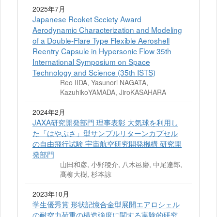
2025年7月
Japanese Rcoket Scciety Award
Aerodynamic Characterization and Modeling
of a Double-Flare Type Flexible Aeroshell
Reentry Capsule in Hypersonic Flow 35th
International Symposium on Space
Technology and Science (35th ISTS)
Reo IIDA, Yasunori NAGATA,
KazuhikoYAMADA, JiroKASAHARA
2024年2月
JAXA研究開発部門 理事表彰 大気球を利用し
た「はやぶさ」型サンプルリターンカプセル
の自由飛行試験 宇宙航空研究開発機構 研究開
発部門
山田和彦, 小野稜介, 八木邑磨, 中尾達郎,
髙柳大樹, 杉本諒
2023年10月
学生優秀賞 形状記憶合金型展開エアロシェル
の耐空力荷重の構造強度に関する実験的研究