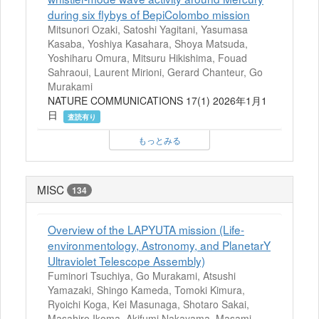
during six flybys of BepiColombo mission
Mitsunori Ozaki, Satoshi Yagitani, Yasumasa
Kasaba, Yoshiya Kasahara, Shoya Matsuda,
Yoshiharu Omura, Mitsuru Hikishima, Fouad
Sahraoui, Laurent Mirioni, Gerard Chanteur, Go
Murakami
NATURE COMMUNICATIONS 17(1) 2026年1月1
日
査読有り
もっとみる
MISC
134
Overview of the LAPYUTA mission (Life-
environmentology, Astronomy, and PlanetarY
Ultraviolet Telescope Assembly)
Fuminori Tsuchiya, Go Murakami, Atsushi
Yamazaki, Shingo Kameda, Tomoki Kimura,
Ryoichi Koga, Kei Masunaga, Shotaro Sakai,
Masahiro Ikoma, Akifumi Nakayama, Masami