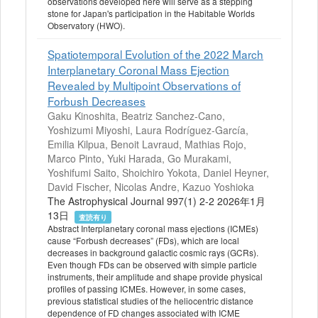
observations developed here will serve as a stepping
stone for Japan's participation in the Habitable Worlds
Observatory (HWO).
Spatiotemporal Evolution of the 2022 March
Interplanetary Coronal Mass Ejection
Revealed by Multipoint Observations of
Forbush Decreases
Gaku Kinoshita, Beatriz Sanchez-Cano,
Yoshizumi Miyoshi, Laura Rodríguez-García,
Emilia Kilpua, Benoit Lavraud, Mathias Rojo,
Marco Pinto, Yuki Harada, Go Murakami,
Yoshifumi Saito, Shoichiro Yokota, Daniel Heyner,
David Fischer, Nicolas Andre, Kazuo Yoshioka
The Astrophysical Journal 997(1) 2-2 2026年1月
13日
査読有り
Abstract Interplanetary coronal mass ejections (ICMEs)
cause “Forbush decreases” (FDs), which are local
decreases in background galactic cosmic rays (GCRs).
Even though FDs can be observed with simple particle
instruments, their amplitude and shape provide physical
profiles of passing ICMEs. However, in some cases,
previous statistical studies of the heliocentric distance
dependence of FD changes associated with ICME