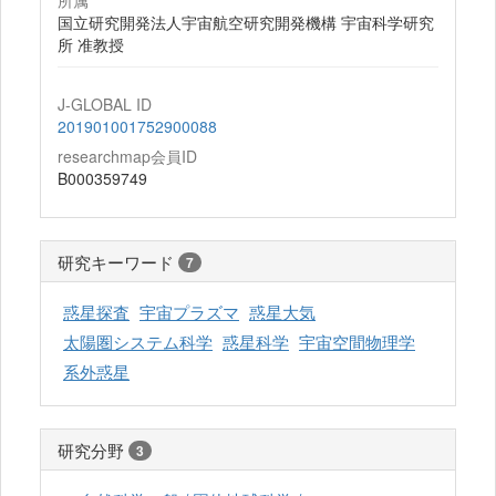
所属
国立研究開発法人宇宙航空研究開発機構 宇宙科学研究
所 准教授
J-GLOBAL ID
201901001752900088
researchmap会員ID
B000359749
研究キーワード
7
惑星探査
宇宙プラズマ
惑星大気
太陽圏システム科学
惑星科学
宇宙空間物理学
系外惑星
研究分野
3