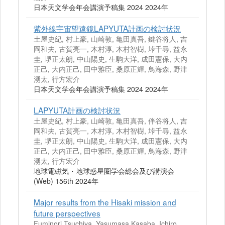
日本天文学会年会講演予稿集 2024 2024年
紫外線宇宙望遠鏡LAPYUTA計画の検討状況
土屋史紀, 村上豪, 山崎敦, 亀田真吾, 鍵谷将人, 吉
岡和夫, 古賀亮一, 木村淳, 木村智樹, 垰千尋, 益永
圭, 堺正太朗, 中山陽史, 生駒大洋, 成田憲保, 大内
正己, 大内正己, 田中雅臣, 桑原正輝, 鳥海森, 野津
湧太, 行方宏介
日本天文学会年会講演予稿集 2024 2024年
LAPYUTA計画の検討状況
土屋史紀, 村上豪, 山崎敦, 亀田真吾, 伴谷将人, 吉
岡和夫, 古賀亮一, 木村淳, 木村智樹, 垰千尋, 益永
圭, 堺正太朗, 中山陽史, 生駒大洋, 成田憲保, 大内
正己, 大内正己, 田中雅臣, 桑原正輝, 鳥海森, 野津
湧太, 行方宏介
地球電磁気・地球惑星圏学会総会及び講演会
(Web) 156th 2024年
Major results from the Hisaki mission and
future perspectives
Fuminori Tsuchiya, Yasumasa Kasaba, Ichiro