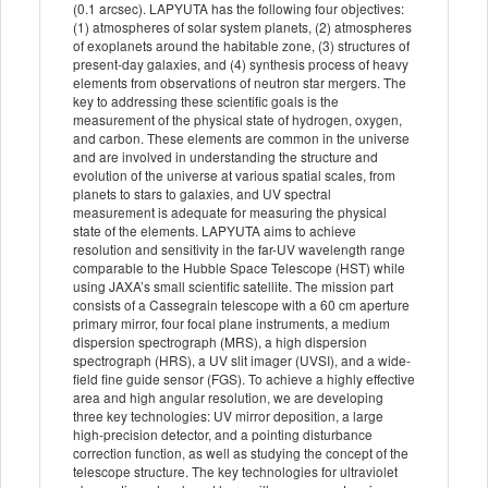
(0.1 arcsec). LAPYUTA has the following four objectives:
(1) atmospheres of solar system planets, (2) atmospheres
of exoplanets around the habitable zone, (3) structures of
present-day galaxies, and (4) synthesis process of heavy
elements from observations of neutron star mergers. The
key to addressing these scientific goals is the
measurement of the physical state of hydrogen, oxygen,
and carbon. These elements are common in the universe
and are involved in understanding the structure and
evolution of the universe at various spatial scales, from
planets to stars to galaxies, and UV spectral
measurement is adequate for measuring the physical
state of the elements. LAPYUTA aims to achieve
resolution and sensitivity in the far-UV wavelength range
comparable to the Hubble Space Telescope (HST) while
using JAXA’s small scientific satellite. The mission part
consists of a Cassegrain telescope with a 60 cm aperture
primary mirror, four focal plane instruments, a medium
dispersion spectrograph (MRS), a high dispersion
spectrograph (HRS), a UV slit imager (UVSI), and a wide-
field fine guide sensor (FGS). To achieve a highly effective
area and high angular resolution, we are developing
three key technologies: UV mirror deposition, a large
high-precision detector, and a pointing disturbance
correction function, as well as studying the concept of the
telescope structure. The key technologies for ultraviolet