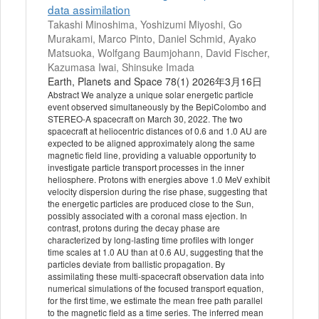
data assimilation
Takashi Minoshima, Yoshizumi Miyoshi, Go
Murakami, Marco Pinto, Daniel Schmid, Ayako
Matsuoka, Wolfgang Baumjohann, David Fischer,
Kazumasa Iwai, Shinsuke Imada
Earth, Planets and Space 78(1) 2026年3月16日
Abstract We analyze a unique solar energetic particle
event observed simultaneously by the BepiColombo and
STEREO-A spacecraft on March 30, 2022. The two
spacecraft at heliocentric distances of 0.6 and 1.0 AU are
expected to be aligned approximately along the same
magnetic field line, providing a valuable opportunity to
investigate particle transport processes in the inner
heliosphere. Protons with energies above 1.0 MeV exhibit
velocity dispersion during the rise phase, suggesting that
the energetic particles are produced close to the Sun,
possibly associated with a coronal mass ejection. In
contrast, protons during the decay phase are
characterized by long-lasting time profiles with longer
time scales at 1.0 AU than at 0.6 AU, suggesting that the
particles deviate from ballistic propagation. By
assimilating these multi-spacecraft observation data into
numerical simulations of the focused transport equation,
for the first time, we estimate the mean free path parallel
to the magnetic field as a time series. The inferred mean