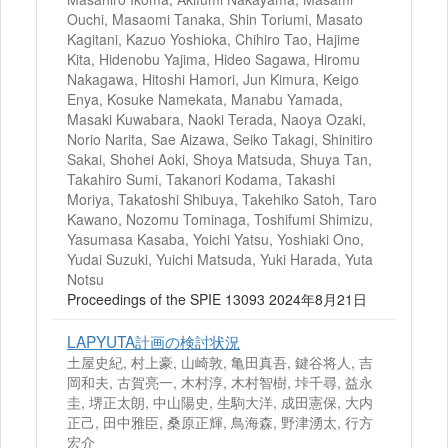
Ouchi, Masaomi Tanaka, Shin Toriumi, Masato
Kagitani, Kazuo Yoshioka, Chihiro Tao, Hajime
Kita, Hidenobu Yajima, Hideo Sagawa, Hiromu
Nakagawa, Hitoshi Hamori, Jun Kimura, Keigo
Enya, Kosuke Namekata, Manabu Yamada,
Masaki Kuwabara, Naoki Terada, Naoya Ozaki,
Norio Narita, Sae Aizawa, Seiko Takagi, Shinitiro
Sakai, Shohei Aoki, Shoya Matsuda, Shuya Tan,
Takahiro Sumi, Takanori Kodama, Takashi
Moriya, Takatoshi Shibuya, Takehiko Satoh, Taro
Kawano, Nozomu Tominaga, Toshifumi Shimizu,
Yasumasa Kasaba, Yoichi Yatsu, Yoshiaki Ono,
Yudai Suzuki, Yuichi Matsuda, Yuki Harada, Yuta
Notsu
Proceedings of the SPIE 13093 2024年8月21日
LAPYUTA計画の検討状況
土屋史紀, 村上豪, 山崎敦, 亀田真吾, 鍵谷将人, 吉
岡和夫, 古賀亮一, 木村淳, 木村智樹, 垰千尋, 益永
圭, 堺正太朗, 中山陽史, 生駒大洋, 成田憲保, 大内
正己, 田中雅臣, 桑原正輝, 鳥海森, 野津湧太, 行方
宏介