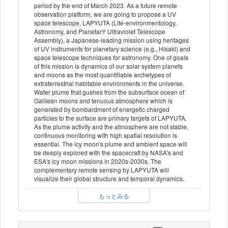
period by the end of March 2023. As a future remote
observation platform, we are going to propose a UV
space telescope, LAPYUTA (Life-environmentology,
Astronomy, and PlanetarY Ultraviolet Telescope
Assembly), a Japanese-leading mission using heritages
of UV instruments for planetary science (e.g., Hisaki) and
space telescope techniques for astronomy. One of goals
of this mission is dynamics of our solar system planets
and moons as the most quantifiable archetypes of
extraterrestrial habitable environments in the universe.
Water plume that gushes from the subsurface ocean of
Galilean moons and tenuous atmosphere which is
generated by bombardment of energetic charged
particles to the surface are primary targets of LAPYUTA.
As the plume activity and the atmosphere are not stable,
continuous monitoring with high spatial resolution is
essential. The icy moon's plume and ambient space will
be deeply explored with the spacecraft by NASA's and
ESA's icy moon missions in 2020s-2030s. The
complementary remote sensing by LAPYUTA will
visualize their global structure and temporal dynamics.
もっとみる