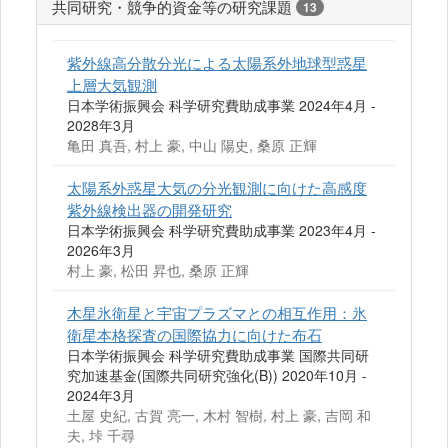
共同研究・競争的資金等の研究課題
13
紫外線高分散分光による太陽系外地球型惑星
上層大気観測
日本学術振興会 科学研究費助成事業 2024年4月 -
2028年3月
亀田 真吾, 村上 豪, 中山 陽史, 桑原 正輝
太陽系外惑星大気の分光観測に向けた高感度
紫外線検出器の開発研究
日本学術振興会 科学研究費助成事業 2023年4月 -
2026年3月
村上 豪, 松田 昇也, 桑原 正輝
木星氷衛星と宇宙プラズマとの相互作用：氷
衛星本格探査の国際協力に向けた布石
日本学術振興会 科学研究費助成事業 国際共同研
究加速基金(国際共同研究強化(B)) 2020年10月 -
2024年3月
土屋 史紀, 古賀 亮一, 木村 智樹, 村上 豪, 吉岡 和
夫, 垰 千尋