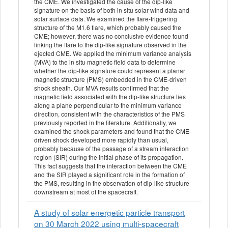
the CME. We investigated the cause of the dip‐like
signature on the basis of both in situ solar wind data and
solar surface data. We examined the flare‐triggering
structure of the M1.6 flare, which probably caused the
CME; however, there was no conclusive evidence found
linking the flare to the dip‐like signature observed in the
ejected CME. We applied the minimum variance analysis
(MVA) to the in situ magnetic field data to determine
whether the dip‐like signature could represent a planar
magnetic structure (PMS) embedded in the CME‐driven
shock sheath. Our MVA results confirmed that the
magnetic field associated with the dip‐like structure lies
along a plane perpendicular to the minimum variance
direction, consistent with the characteristics of the PMS
previously reported in the literature. Additionally, we
examined the shock parameters and found that the CME‐
driven shock developed more rapidly than usual,
probably because of the passage of a stream interaction
region (SIR) during the initial phase of its propagation.
This fact suggests that the interaction between the CME
and the SIR played a significant role in the formation of
the PMS, resulting in the observation of dip‐like structure
downstream at most of the spacecraft.
A study of solar energetic particle transport
on 30 March 2022 using multi-spacecraft