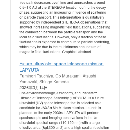
free path decreases over time and approaches around
0.5–1.0 AU at the STEREO-A location during the decay
phase, suggesting an increasing influence of scattering
on particle transport. This interpretation is qualitatively
supported by independent STEREO-A observations that
showed increasing magnetic field fluctuations, suggesting
the connection between the particle transport and the
local field fluctuations. However, only a fraction of these
fluctuations is expected to contribute to particle scattering,
which may be due to the multidimensional nature of
magnetic field fluctuations. Graphical abstract
Future ultraviolet space telescope mission
LAPYUTA
Fuminori Tsuchiya, Go Murakami, Atsushi
Yamazaki, Shingo Kameda
2026年3月14日
Life-environmentology, Astronomy, and PlanetarY
Ultraviolet Telescope Assembly (LAPYUTA) is a future
ultraviolet (UV) space telescope that is selected as a
candidate for JAXA's 6th M-class mission. Launch is
planned for the early 2030s. LAPYUTA will perform
spectroscopic and imaging observations in the far-
ultraviolet spectral range (110-190 nm) with a large
effective area (&gt;300 cm2) and a high spatial resolution