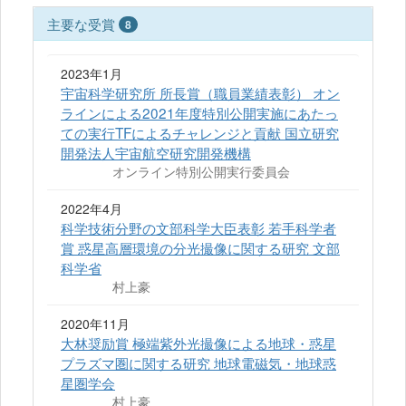
主要な受賞
8
2023年1月
宇宙科学研究所 所長賞（職員業績表彰） オン
ラインによる2021年度特別公開実施にあたっ
ての実行TFによるチャレンジと貢献 国立研究
開発法人宇宙航空研究開発機構
オンライン特別公開実行委員会
2022年4月
科学技術分野の文部科学大臣表彰 若手科学者
賞 惑星高層環境の分光撮像に関する研究 文部
科学省
村上豪
2020年11月
大林奨励賞 極端紫外光撮像による地球・惑星
プラズマ圏に関する研究 地球電磁気・地球惑
星圏学会
村上豪