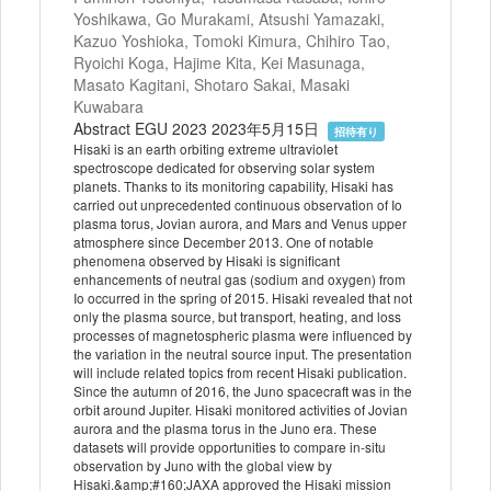
Yoshikawa, Go Murakami, Atsushi Yamazaki,
Kazuo Yoshioka, Tomoki Kimura, Chihiro Tao,
Ryoichi Koga, Hajime Kita, Kei Masunaga,
Masato Kagitani, Shotaro Sakai, Masaki
Kuwabara
Abstract EGU 2023 2023年5月15日
招待有り
Hisaki is an earth orbiting extreme ultraviolet
spectroscope dedicated for observing solar system
planets. Thanks to its monitoring capability, Hisaki has
carried out unprecedented continuous observation of Io
plasma torus, Jovian aurora, and Mars and Venus upper
atmosphere since December 2013. One of notable
phenomena observed by Hisaki is significant
enhancements of neutral gas (sodium and oxygen) from
Io occurred in the spring of 2015. Hisaki revealed that not
only the plasma source, but transport, heating, and loss
processes of magnetospheric plasma were influenced by
the variation in the neutral source input. The presentation
will include related topics from recent Hisaki publication.
Since the autumn of 2016, the Juno spacecraft was in the
orbit around Jupiter. Hisaki monitored activities of Jovian
aurora and the plasma torus in the Juno era. These
datasets will provide opportunities to compare in-situ
observation by Juno with the global view by
Hisaki.&amp;#160;JAXA approved the Hisaki mission