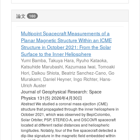
論文
160
Multipoint Spacecraft Measurements of a
Planar Magnetic Structure Within an ICME
Structure in October 2021: From the Solar
Surface to the Inner Heliosphere
Yumi Bamba, Takuya Hara, Ryuho Kataoka,
Katsuhide Marubashi, Kazumasa Iwai, Tomoaki
Hori, Daikou Shiota, Beatriz Sanchez‐Cano, Go
Murakami, Daniel Heyner, Ingo Richter, Hans‐
Ulrich Auster
Journal of Geophysical Research: Space
Physics 131(5) 2026年4月30日
Abstract We studied a coronal mass ejection (CME)
structure that propagated through the inner heliosphere in
October 2021, which was observed by BepiColombo,
Solar Orbiter, PSP, STEREO‐A, and DSCOVR spacecraft
located at different radial distances and heliospheric
longitudes. Notably, four of the five spacecraft detected a
dip‐like signature in the magnetic field embedded within