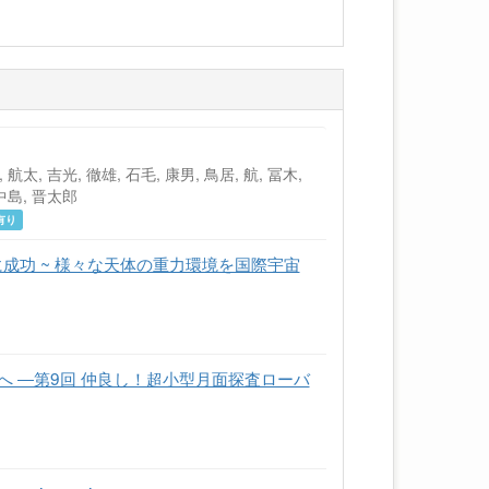
 航太, 吉光, 徹雄, 石毛, 康男, 鳥居, 航, 冨木,
 中島, 晋太郎
有り
成功 ~ 様々な天体の重力環境を国際宇宙
ところへ ―第9回 仲良し！超小型月面探査ローバ