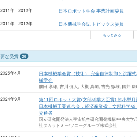
2011年 - 2012年
日本ロボット学会 事業計画委員
2011年 - 2012年
日本機械学会誌 トピックス委員
もっとみる
主要な受賞
26
2025年4月
日本機械学会賞（技術） 完全自律制御と跳躍式
械学会
前田 孝雄, 吉川 健人, 大槻 真嗣, 吉光 徹雄, 國井 
2024年9月
第11回ロボット大賞(文部科学大臣賞) 超小型月面
日本機械工業連合会，経済産業省，文部科学省
交通省
国立研究開発法人宇宙航空研究開発機構/中央大学/
社タカラトミー/ソニーグループ株式会社