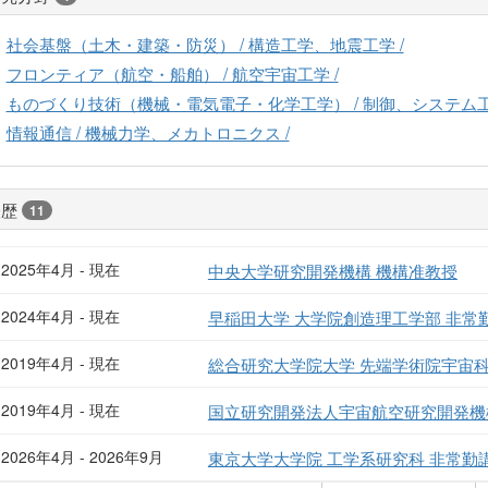
社会基盤（土木・建築・防災） / 構造工学、地震工学 /
フロンティア（航空・船舶） / 航空宇宙工学 /
ものづくり技術（機械・電気電子・化学工学） / 制御、システム工
情報通信 / 機械力学、メカトロニクス /
経歴
11
2025年4月 - 現在
中央大学研究開発機構 機構准教授
2024年4月 - 現在
早稲田大学 大学院創造理工学部 非常
2019年4月 - 現在
総合研究大学院大学 先端学術院宇宙科
2019年4月 - 現在
国立研究開発法人宇宙航空研究開発機構
2026年4月 - 2026年9月
東京大学大学院 工学系研究科 非常勤