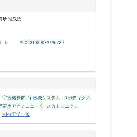
究所 准教授
L ID
200901089082425739
宇宙機制御
宇宙機システム
ロボティクス
宇宙用アクチュエータ
メカトロニクス
制御工学一般