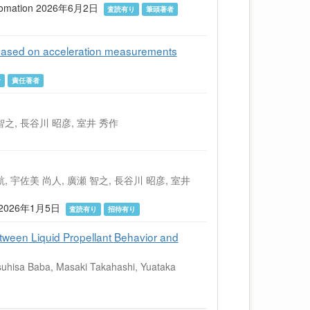
& Automation 2026年6月2日
査読有り
筆頭著者
ty based on acceleration measurements
者
責任著者
 智之, 長谷川 昭彦, 室井 秀作
航, 宇佐美 尚人, 廣瀬 智之, 長谷川 昭彦, 室井
 2026年1月5日
査読有り
招待有り
ween Liquid Propellant Behavior and
suhisa Baba, Masaki Takahashi, Yuataka