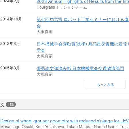
2024年2月
2023 Annual Highlights of Results from the In
Hourglassミッションチーム
2014年10月
第七回功労賞 ロボット工学セミナーにおける遠
会
大槻真嗣
2012年3月
日本機械学会奨励賞(技術) 月惑星探査機の着
学会
大槻真嗣
2005年3月
優秀論文講演表彰 日本機械学会交通物流部門
大槻真嗣
もっとみる
論文
156
Design of wheel grouser geometry with reduced sinkage for LEV-1
Masatsugu Otsuki, Kent Yoshikawa, Takao Maeda, Naoto Usami, Tetsu