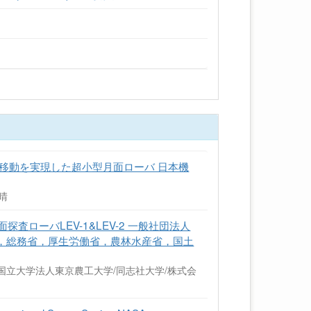
移動を実現した超小型月面ローバ 日本機
康晴
探査ローバLEV-1&LEV-2 一般社団法人
，総務省，厚生労働省，農林水産省，国土
国立大学法人東京農工大学/同志社大学/株式会