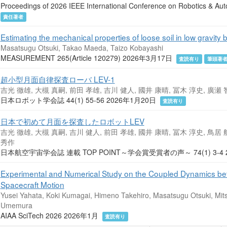
Proceedings of 2026 IEEE International Conference on Robotics 
責任著者
Estimating the mechanical properties of loose soil in low gravi
Masatsugu Otsuki, Takao Maeda, Taizo Kobayashi
MEASUREMENT 265(Article 120279) 2026年3月17日
査読有り
筆頭著
超小型月面自律探査ローバ LEV-1
吉光 徹雄, 大槻 真嗣, 前田 孝雄, 吉川 健人, 國井 康晴, 冨木 淳史, 廣瀬
日本ロボット学会誌 44(1) 55-56 2026年1月20日
査読有り
日本で初めて月面を探査したロボットLEV
吉光 徹雄, 大槻 真嗣, 吉川 健人, 前田 孝雄, 國井 康晴, 冨木 淳史, 鳥居 
秀作
日本航空宇宙学会誌 連載 TOP POINT～学会賞受賞者の声～ 74(1) 3-4
Experimental and Numerical Study on the Coupled Dynamics bet
Spacecraft Motion
Yusei Yahata, Koki Kumagai, Himeno Takehiro, Masatsugu Otsuki, Mit
Umemura
AIAA SciTech 2026 2026年1月
査読有り