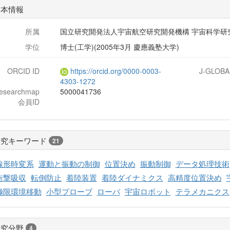
基本情報
所属
国立研究開発法人宇宙航空研究開発機構 宇宙科学研
学位
博士(工学)(2005年3月 慶應義塾大学)
ORCID ID
https://orcid.org/0000-0003-
J-GLOBA
4303-1272
researchmap
5000041736
会員ID
研究キーワード
21
線形時変系
運動と振動の制御
位置決め
振動制御
データ処理技術
衝撃吸収
転倒防止
着陸装置
着陸ダイナミクス
高精度位置決め
極限環境移動
小型プローブ
ローバ
宇宙ロボット
テラメカニクス
研究分野
4