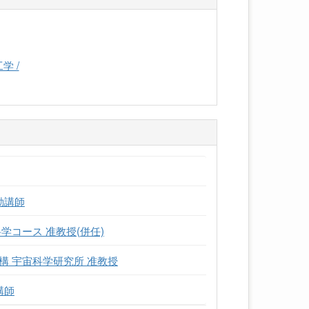
学 /
勤講師
学コース 准教授(併任)
 宇宙科学研究所 准教授
講師