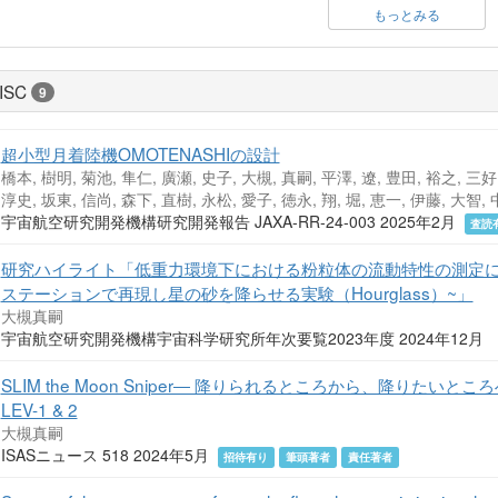
もっとみる
ISC
9
超小型月着陸機OMOTENASHIの設計
橋本, 樹明, 菊池, 隼仁, 廣瀬, 史子, 大槻, 真嗣, 平澤, 遼, 豊田, 裕之, 三好,
淳史, 坂東, 信尚, 森下, 直樹, 永松, 愛子, 徳永, 翔, 堀, 恵一, 伊藤, 大智,
宇宙航空研究開発機構研究開発報告 JAXA-RR-24-003 2025年2月
査読
研究ハイライト「低重力環境下における粉粒体の流動特性の測定に
ステーションで再現し星の砂を降らせる実験（Hourglass）~」
大槻真嗣
宇宙航空研究開発機構宇宙科学研究所年次要覧2023年度 2024年12月
SLIM the Moon Sniper― 降りられるところから、降りたい
LEV-1 & 2
大槻真嗣
ISASニュース 518 2024年5月
招待有り
筆頭著者
責任著者