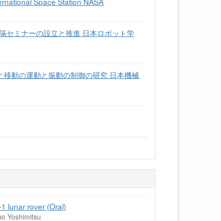
ternational Space Station NASA
隔セミナーの設立と推進 日本ロボット学
陸と移動の運動と振動の制御の研究 日本機械
 lunar rover (Oral)
o Yoshimitsu