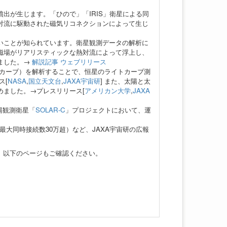
出が生じます。「ひので」「IRIS」衛星による同
対流に駆動された磁気リコネクションによって生じ
いことが知られています。衛星観測データの解析に
磁場がリアリスティックな熱対流によって浮上し、
ました。→
解説記事
ウェブリリース
カーブ）を解析することで、恒星のライトカーブ測
ス[
NASA
,
国立天文台
,
JAXA宇宙研
] また、太陽と太
めました。→プレスリリース[
アメリカン大学
,
JAXA
陽観測衛星「
SOLAR-C
」プロジェクトにおいて、運
最大同時接続数30万超）など、JAXA宇宙研の広報
。以下のページもご確認ください。