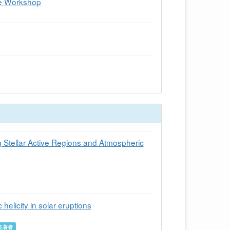
ce Workshop
g Stellar Active Regions and Atmospheric
helicity in solar eruptions
任著者