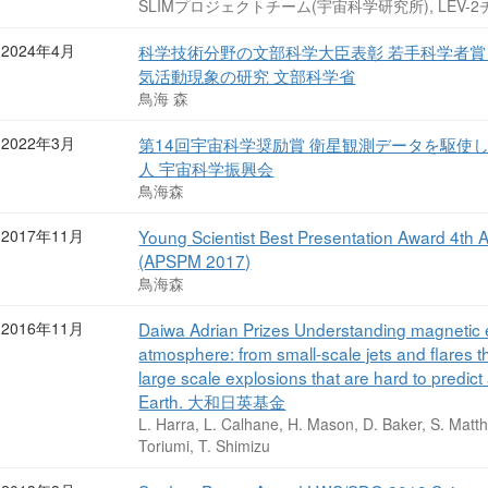
SLIMプロジェクトチーム(宇宙科学研究所), LEV
2024年4月
科学技術分野の文部科学大臣表彰 若手科学者賞
気活動現象の研究 文部科学省
鳥海 森
2022年3月
第14回宇宙科学奨励賞 衛星観測データを駆使
人 宇宙科学振興会
鳥海森
2017年11月
Young Scientist Best Presentation Award 4th A
(APSPM 2017)
鳥海森
2016年11月
Daiwa Adrian Prizes Understanding magnetic en
atmosphere: from small-scale jets and flares 
large scale explosions that are hard to predic
Earth. 大和日英基金
L. Harra, L. Calhane, H. Mason, D. Baker, S. Matt
Toriumi, T. Shimizu