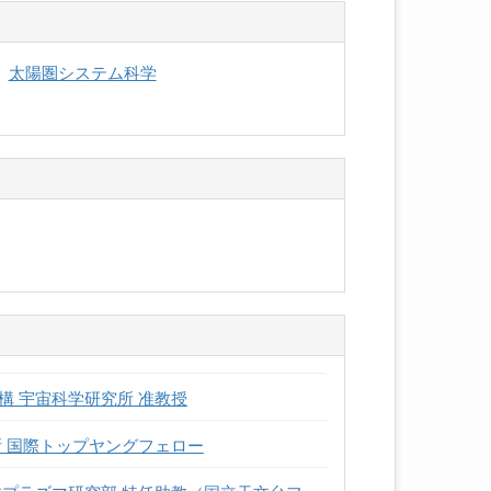
太陽圏システム科学
 宇宙科学研究所 准教授
所 国際トップヤングフェロー
体プラズマ研究部 特任助教（国立天文台フ