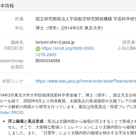
基本情報
所属
国立研究開発法人宇宙航空研究開発機構 宇宙科学研
学位
博士（理学）(2014年3月 東京大学)
連絡先
toriumi.shin
jaxa.jp
研究者
ORCID ID
https://orcid.org/0000-0002-
J-GLOBA
1276-2403
researchmap
B000334089
会員ID
外部リンク
https://www.isas.jaxa.jp/home/solar/solarPlasma/wh
014年3月東京大学大学院地球惑星科学専攻修了。博士（理学）。国立天文台
ローを経て、2022年6月より同准教授。太陽黒点の形成過程や太陽フレアの
データ解析の両面から研究を行っています。最近は恒星黒点・恒星フレアに
holar
ORCID
浮上磁場と黒点形成
：黒点は太陽内部から磁場が浮上することで形成さ
せん。そこで、大規模な数値シミュレーションにより太陽内部から磁場
しました。また、「日震学」により太陽内部の磁場を検出する手法を開