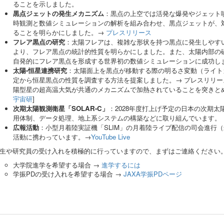
ることを示しました。
黒点ジェットの発生メカニズム
：黒点の上空では活発な爆発やジェット噴
時観測と数値シミュレーションの解析を組み合わせ、黒点ジェットが、
ることを明らかにしました。→
プレスリリース
フレア黒点の研究
：太陽フレアは、複雑な形状を持つ黒点に発生しやす
より、フレア黒点の統計的性質を明らかにしました。また、太陽内部の
自発的にフレア黒点を形成する世界初の数値シミュレーションに成功し
太陽-恒星連携研究
：太陽面上を黒点が移動する際の明るさ変動（ライト
定から恒星黒点の性質を調査する方法を提案しました。→ プレスリリー
陽型星の超高温大気が共通のメカニズムで加熱されていることを突きと
宇宙研
]
次期太陽観測衛星「SOLAR-C」
：2028年度打上げ予定の日本の次期太
用体制、データ処理、地上系システムの構築などに取り組んでいます。
広報活動
：小型月着陸実証機「SLIM」の月着陸ライブ配信の司会進行（
活動に携わっています。→
YouTube Live
生や研究員の受け入れを積極的に行っていますので、まずはご連絡ください
大学院進学を希望する場合 →
進学するには
学振PDの受け入れを希望する場合 →
JAXA学振PDページ