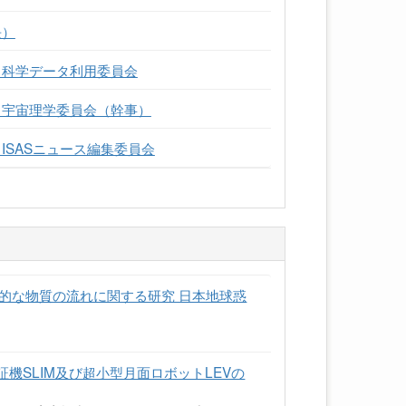
長）
 科学データ利用委員会
 宇宙理学委員会（幹事）
ISASニュース編集委員会
的な物質の流れに関する研究 日本地球惑
証機SLIM及び超小型月面ロボットLEVの