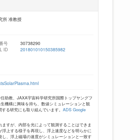
究所 准教授
番号
30738290
L ID
201801010150385982
atsSolarPlasma.html
特任助教、JAXA宇宙科学研究所国際トップヤングフ
発生機構に興味を持ち、数値シミュレーションと観
関する研究にも取り組んでいます。
ADS
Google
れますが、内部を光によって観測することはできま
が浮上する様子を再現し、浮上速度などを明らかに
発し、浮上磁場の速度がシミュレーションと一致す