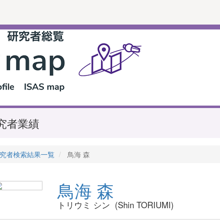
究者業績
究者検索結果一覧
鳥海 森
鳥海 森
トリウミ シン (Shin TORIUMI)