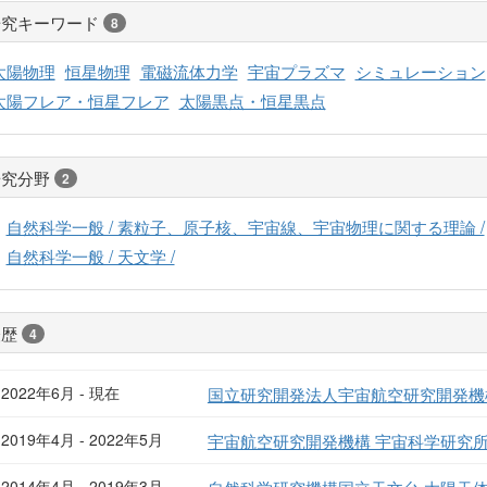
研究キーワード
8
太陽物理
恒星物理
電磁流体力学
宇宙プラズマ
シミュレーション
太陽フレア・恒星フレア
太陽黒点・恒星黒点
研究分野
2
自然科学一般 / 素粒子、原子核、宇宙線、宇宙物理に関する理論 /
自然科学一般 / 天文学 /
経歴
4
2022年6月 - 現在
国立研究開発法人宇宙航空研究開発機構
2019年4月 - 2022年5月
宇宙航空研究開発機構 宇宙科学研究
2014年4月 - 2019年3月
自然科学研究機構国立天文台 太陽天