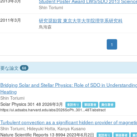
2013年3月
Student Poster Award LWS/SDO 2013 Scien
Shin Toriumi
2011年3月
研究奨励賞 東京大学大学院理学系研究科
鳥海森
1
主要な論文
68
Bridging Solar and Stellar Physics: Role of SDO in Understandin
Heating
Shin Toriumi
Solar Physics 301 48 2026年3月
査読有り
筆頭著者
責任著者
https://ui.adsabs.harvard.edu/abs/2026SoPh..301...48T/abstract
Turbulent convection as a significant hidden provider of magnetic 
Shin Toriumi, Hideyuki Hotta, Kanya Kusano
Nature Scientific Reports 13 8994 2023年6月2日
査読有り
筆頭著者
責