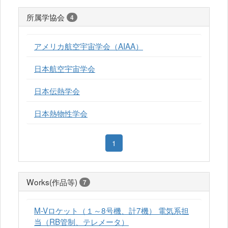
所属学協会
4
アメリカ航空宇宙学会（AIAA）
日本航空宇宙学会
日本伝熱学会
日本熱物性学会
1
Works(作品等)
7
M-Vロケット（１～8号機、計7機） 電気系担
当（RB管制、テレメータ）