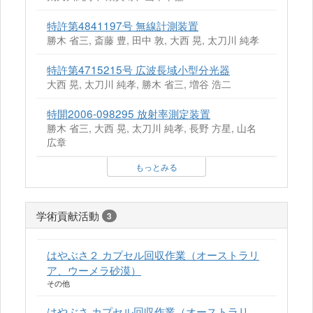
特許第4841197号 無線計測装置
勝木 省三, 斎藤 豊, 田中 敦, 大西 晃, 太刀川 純孝
特許第4715215号 広波長域小型分光器
大西 晃, 太刀川 純孝, 勝木 省三, 増谷 浩二
特開2006-098295 放射率測定装置
勝木 省三, 大西 晃, 太刀川 純孝, 長野 方星, 山名
広章
もっとみる
学術貢献活動
3
はやぶさ２ カプセル回収作業（オーストラリ
ア、ウーメラ砂漠）
その他
はやぶさ カプセル回収作業（オーストラリ