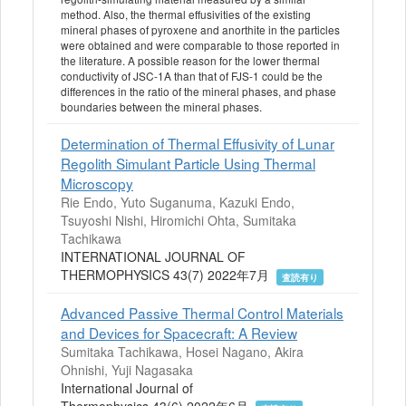
method. Also, the thermal effusivities of the existing
mineral phases of pyroxene and anorthite in the particles
were obtained and were comparable to those reported in
the literature. A possible reason for the lower thermal
conductivity of JSC-1A than that of FJS-1 could be the
differences in the ratio of the mineral phases, and phase
boundaries between the mineral phases.
Determination of Thermal Effusivity of Lunar
Regolith Simulant Particle Using Thermal
Microscopy
Rie Endo, Yuto Suganuma, Kazuki Endo,
Tsuyoshi Nishi, Hiromichi Ohta, Sumitaka
Tachikawa
INTERNATIONAL JOURNAL OF
THERMOPHYSICS 43(7) 2022年7月
査読有り
Advanced Passive Thermal Control Materials
and Devices for Spacecraft: A Review
Sumitaka Tachikawa, Hosei Nagano, Akira
Ohnishi, Yuji Nagasaka
International Journal of