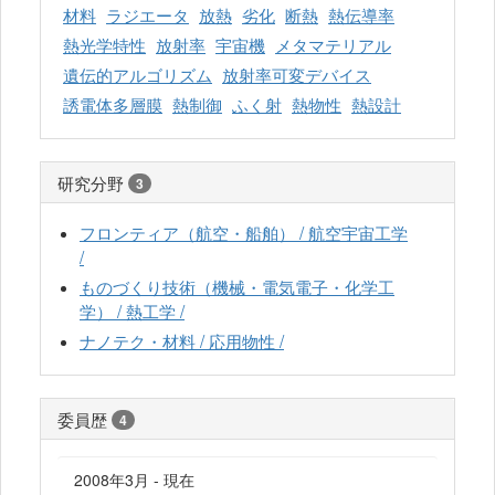
材料
ラジエータ
放熱
劣化
断熱
熱伝導率
熱光学特性
放射率
宇宙機
メタマテリアル
遺伝的アルゴリズム
放射率可変デバイス
誘電体多層膜
熱制御
ふく射
熱物性
熱設計
研究分野
3
フロンティア（航空・船舶） / 航空宇宙工学
/
ものづくり技術（機械・電気電子・化学工
学） / 熱工学 /
ナノテク・材料 / 応用物性 /
委員歴
4
2008年3月 - 現在