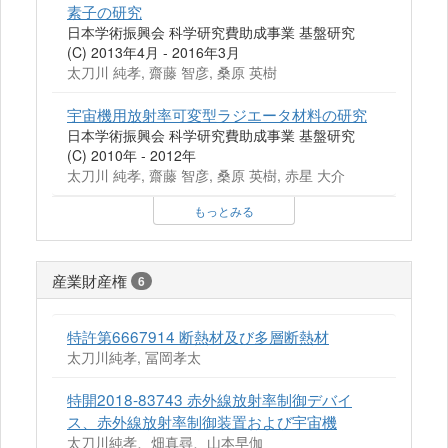
素子の研究
日本学術振興会 科学研究費助成事業 基盤研究
(C) 2013年4月 - 2016年3月
太刀川 純孝, 齋藤 智彦, 桑原 英樹
宇宙機用放射率可変型ラジエータ材料の研究
日本学術振興会 科学研究費助成事業 基盤研究
(C) 2010年 - 2012年
太刀川 純孝, 齋藤 智彦, 桑原 英樹, 赤星 大介
もっとみる
産業財産権
6
特許第6667914 断熱材及び多層断熱材
太刀川純孝, 冨岡孝太
特開2018-83743 赤外線放射率制御デバイ
ス、赤外線放射率制御装置および宇宙機
太刀川純孝、畑真尋、山本早伽