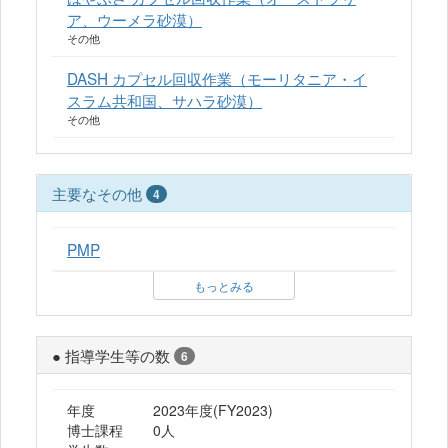
ア、ウーメラ砂漠）
その他
DASH カプセル回収作業（モーリタニア・イ
スラム共和国、サハラ砂漠）
その他
主要なその他
4
PMP
もっとみる
● 指導学生等の数
6
年度
2023年度(FY2023)
博士課程
0人