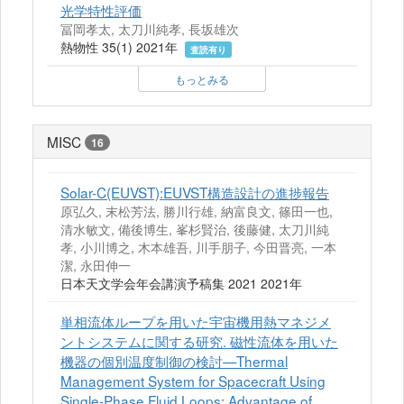
光学特性評価
冨岡孝太, 太刀川純孝, 長坂雄次
熱物性 35(1) 2021年
査読有り
もっとみる
MISC
16
Solar-C(EUVST):EUVST構造設計の進捗報告
原弘久, 末松芳法, 勝川行雄, 納富良文, 篠田一也,
清水敏文, 備後博生, 峯杉賢治, 後藤健, 太刀川純
孝, 小川博之, 木本雄吾, 川手朋子, 今田晋亮, 一本
潔, 永田伸一
日本天文学会年会講演予稿集 2021 2021年
単相流体ループを用いた宇宙機用熱マネジメ
ントシステムに関する研究. 磁性流体を用いた
機器の個別温度制御の検討—Thermal
Management System for Spacecraft Using
Single-Phase Fluid Loops: Advantage of