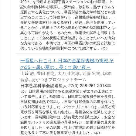
400 kmを飛翔する国際宇宙ステーションの軌道環境に上
記の熱制御材料を曝露し，紫外線，放射線，熱サイクルを
原因とする劣化について，曝露前後の熱光学特性などを測
定することによって評価を行う．高機能熱制御材料は，一
般的な熱制御材料と異なる材料，構造，原理を使用してい
ることから，軌道上での劣化現象が従来の熱制御材料とは
異なる可能性がある．そのため，曝露後の試料を回収する
ことによって劣化状態を直接確認することはたいへん有効
な方法である．本稿では，今回の曝露試験の概要と試験に
供している高機能熱制御材料について紹介する．</p>
一番星へ行こう！ 日本の金星探査機の挑戦 そ
の35 ～暑い夏の，長くて寒い夜～
山﨑 敦, 豊田 裕之, 太刀川 純孝, 近藤 宏篤, 坂本
智彦, あかつきプロジェクトチーム
日本惑星科学会誌遊星人 27(3) 258-261 2018年
<p> 日陰運用の難関である低温対策と省エネの工夫につ
いて報告します．熱制御は，日陰前に探査機全体を昇温し
日陰初期は余熱で保温し，日陰中は最低限の温度を保つと
いう対応策をとりました．バッテリについては，温度と充
電状態を可能な限り低く維持し，容量劣化を低減してきて
います．長時間日陰中は，消費電力の削減に加え，安全な
範囲でバッテリの過充電や昇温を行い，放電容量の最大化
を図りました．その結果，打上げ前設計の最大日陰時間を
超える長くて寒い夜を無事乗り切りました．</p>