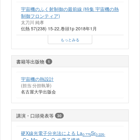
宇宙機のふく射制御の最前線 (特集 宇宙機の熱
制御フロンティア)
太刀川 純孝
伝熱 57(238) 15-22,巻頭1p 2018年1月
もっとみる
書籍等出版物
1
宇宙機の熱設計
(担当:分担執筆)
名古屋大学出版会
講演・口頭発表等
30
硬X線光電子分光法による La
Sr
0.775
0.225-
Ca
Mn
Ga
O
の電子構造