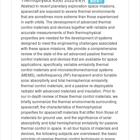
Thermophysics 43(6) 2022年6月
査読有り
Abstract In recent planetary exploration space missions,
spacecraft are exposed to severe thermal environments
that are sometimes more extreme than those experienced
in earth orbits. The development of advanced thermal
control materials and devices together with reliable and
accurate measurements of their thermophysical
properties are needed for the development of systems
designed to meet the engineering challenges associated
with these space missions. We provide a comprehensive
review of the state-of-the-art advanced passive thermal
control materials and devices that are available for space
applications, specifically, variable emissivity thermal
control materials and microelectromechanical systems
(MEMS), radiofrequency (RF)-transparent and/or tunable
solar absorptivity and total hemispherical emissivity
thermal control materials, and a passive re-deployable
radiator with advanced materials and insulation. Prior to
our in-depth review of these thermal control materials, we
briefly summarize the thermal environments surrounding
spacecraft, the characteristics of thermophysical
properties for spacecraft materials that differ from those of
materials for ground use, and the significance of solar
absorptivity and total hemispherical emissivity for passive
thermal control in space. In all four topics of materials and
devices, the following subjects are overviewed: the basic
principle of passive thermal control techniques in space,