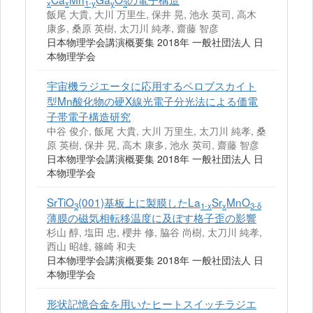
x
x
1-y
y
3
飯尾 大貴, 大川 万里生, 保井 晃, 池永 英司, 高木
康多, 桑原 英樹, 太刀川 純孝, 齋藤 智彦
日本物理学会講演概要集 2018年 一般社団法人 日
本物理学会
宇宙機ラジエータに応用するペロブスカイト
型Mn酸化物の硬X線光電子分光法による価電
子帯電子構造研究
中谷 俊介, 飯尾 大貴, 大川 万里生, 太刀川 純孝, 桑
原 英樹, 保井 晃, 高木 康多, 池永 英司, 齋藤 智彦
日本物理学会講演概要集 2018年 一般社団法人 日
本物理学会
SrTiO
(001)基板上に製膜したLa
Sr
MnO
3
1-x
x
3-δ
薄膜の磁気相転移温度に及ぼす格子歪の影響
杉山 醇, 塩田 忠, 櫻井 修, 脇谷 尚樹, 太刀川 純孝,
西山 昭雄, 篠崎 和夫
日本物理学会講演概要集 2018年 一般社団法人 日
本物理学会
形状記憶合金を用いたヒートスイッチラジエ