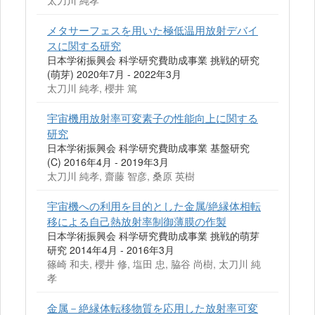
太刀川 純孝
メタサーフェスを用いた極低温用放射デバイ
スに関する研究
日本学術振興会 科学研究費助成事業 挑戦的研究
(萌芽) 2020年7月 - 2022年3月
太刀川 純孝, 櫻井 篤
宇宙機用放射率可変素子の性能向上に関する
研究
日本学術振興会 科学研究費助成事業 基盤研究
(C) 2016年4月 - 2019年3月
太刀川 純孝, 齋藤 智彦, 桑原 英樹
宇宙機への利用を目的とした金属/絶縁体相転
移による自己熱放射率制御薄膜の作製
日本学術振興会 科学研究費助成事業 挑戦的萌芽
研究 2014年4月 - 2016年3月
篠崎 和夫, 櫻井 修, 塩田 忠, 脇谷 尚樹, 太刀川 純
孝
金属－絶縁体転移物質を応用した放射率可変