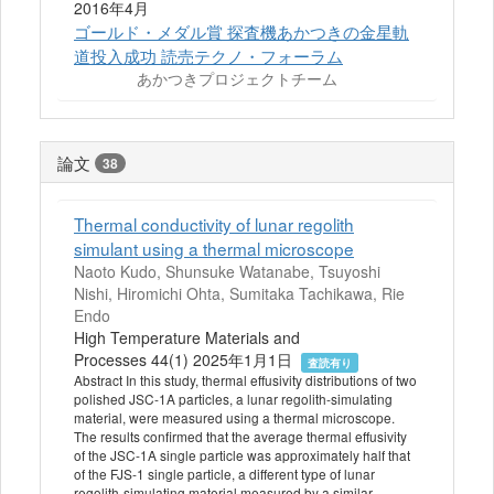
2016年4月
ゴールド・メダル賞 探査機あかつきの金星軌
道投入成功 読売テクノ・フォーラム
あかつきプロジェクトチーム
論文
38
Thermal conductivity of lunar regolith
simulant using a thermal microscope
Naoto Kudo, Shunsuke Watanabe, Tsuyoshi
Nishi, Hiromichi Ohta, Sumitaka Tachikawa, Rie
Endo
High Temperature Materials and
Processes 44(1) 2025年1月1日
査読有り
Abstract In this study, thermal effusivity distributions of two
polished JSC-1A particles, a lunar regolith-simulating
material, were measured using a thermal microscope.
The results confirmed that the average thermal effusivity
of the JSC-1A single particle was approximately half that
of the FJS-1 single particle, a different type of lunar
regolith-simulating material measured by a similar