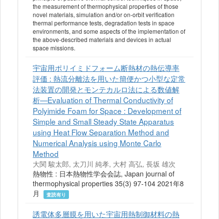
the measurement of thermophysical properties of those
novel materials, simulation and/or on-orbit verification
thermal performance tests, degradation tests in space
environments, and some aspects of the implementation of
the above-described materials and devices in actual
space missions.
宇宙用ポリイミドフォーム断熱材の熱伝導率
評価 : 熱流分離法を用いた簡便かつ小型な定常
法装置の開発とモンテカルロ法による数値解
析—Evaluation of Thermal Conductivity of
Polyimide Foam for Space : Development of
Simple and Small Steady State Apparatus
using Heat Flow Separation Method and
Numerical Analysis using Monte Carlo
Method
大関 駿太郎, 太刀川 純孝, 大村 高弘, 長坂 雄次
熱物性 : 日本熱物性学会会誌, Japan journal of
thermophysical properties 35(3) 97-104 2021年8
月
査読有り
誘電体多層膜を用いた宇宙用熱制御材料の熱