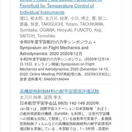
Ferrofluid for Temperature Control of
Individual Instruments
瀧口, 裕太郎, 太刀川, 純孝, 小川, 博之, 麓, 耕二,
齋藤, 智彦, TAKIGUCHI, Yutaro, TACHIKAWA,
Sumitaka, OGAWA, Hiroyuki, FUMOTO, Koji,
SAITOH, Tomohiko
令和2年度宇宙航行の力学シンポジウム =
Symposium on Flight Mechanics and
Astrodynamics: 2020 2020年12月
令和2年度宇宙航行の力学シンポジウム（2020年12月14
日-15日. オンライン開催) Symposium on Flight
Mechanics and Astrodynamics: 2020 (December 14-15,
2020. Online Meeting) PDF再処理の為、2023年3月8日に
差替 資料番号: SA6000164044
高機能熱制御材料の耐宇宙環境評価試験
太刀川 純孝, 冨岡 孝太
日本航空宇宙学会誌 68(5) 142-148 2020年
<p>我々は，国際宇宙ステーション日本実験棟「きぼう」
の船外簡易取付機構（ExHAM）を利用し，次世代宇宙機
への搭載を目指して開発している放射率可変素子，多層膜
型熱制御フィルムなどの高機能熱制御材料の耐宇宙環境評
価試験を実施している．本実験では，1～3年間，高度約