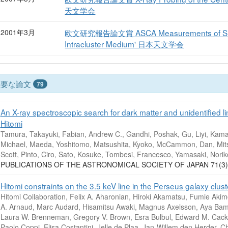
天文学会
2001年3月
欧文研究報告論文賞 ASCA Measurements of Silico
Intracluster Medium' 日本天文学会
主要な論文
79
An X-ray spectroscopic search for dark matter and unidentified li
Hitomi
Tamura, Takayuki, Fabian, Andrew C., Gandhi, Poshak, Gu, Liyi, Kama
Michael, Maeda, Yoshitomo, Matsushita, Kyoko, McCammon, Dan, Mits
Scott, Pinto, Ciro, Sato, Kosuke, Tombesi, Francesco, Yamasaki, Norik
PUBLICATIONS OF THE ASTRONOMICAL SOCIETY OF JAPAN 71(
Hitomi constraints on the 3.5 keV line in the Perseus galaxy clust
Hitomi Collaboration, Felix A. Aharonian, Hiroki Akamatsu, Fumie Akimot
A. Arnaud, Marc Audard, Hisamitsu Awaki, Magnus Axelsson, Aya Bamb
Laura W. Brenneman, Gregory V. Brown, Esra Bulbul, Edward M. Cack
Paolo Coppi, Elisa Costantini, Jelle de Plaa, Jan-Willem den Herder, 