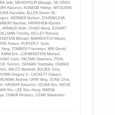
STRA Jelle, MEHDIPOUR Missagh, DE VRIES
SHI Kazunori, KUNIEDA Hideyo, MITSUISHI
OKA Kazutaka, ALLEN Steven W.,
zegorz, WERNER Norbert, ZHURAVLEVA
ABUKI Naohisa, HAYASHIDA Kiyoshi,
la, ARNAUD Keith, CHIAO Meng, ECKART
ALLMAN Timothy, KELLEY Richard,
ENSTEIN Michael, MARKEVITCH Maxim,
TRE Robert, PORTER F. Scott,
Yang, TOMBESI Francesco, WIK Daniel,
, KARA Erin, LOEWENSTEIN Michael,
GNO Carlo, PALTANI Stephane, POHL
E Yuichiro, ISHISAKI Yoshitaka, OHASHI
iro, BAUTZ Marshall, BULBUL Esra,
ROWN Gregory V., CACKETT Edward,
YMKOWIAK Andrew, URRY Meg, DONE Chris,
i, HAYASHI Katsuhiro, IIZUKA Ryo, INOUE
AMA Shu, LEE Shiu-Hang, MAEDA
ya, ODAKA Hirokazu, OZAKI Masanobu,