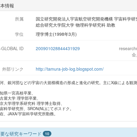
基本情報
所属
国立研究開発法人宇宙航空研究開発機構 宇宙科学研
総合研究大学院大学 物理科学研究科 助教
学位
理学博士(1998年3月)
J-GLOBAL ID
200901028844431929
researc
会
外部リンク
http://tamura-job-log.blogspot.com/
河、銀河団などの宇宙の大規模構造の形成と進化の研究。主にX線による観
知県一宮高校卒業、
古屋大学 理学部卒業、
京大学理学系研究科 理学博士取得、
宙科学研究所、SRON(NL)にてポスドク。
在、JAXA/宇宙科学研究所勤務。
主要な研究キーワード
10