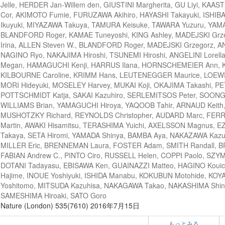
Jelle, HERDER Jan-Willem den, GIUSTINI Margherita, GU Liyi, KAA
Cor, AKIMOTO Fumie, FURUZAWA Akihiro, HAYASHI Takayuki, ISHIBA
Ikuyuki, MIYAZAWA Takuya, TAMURA Keisuke, TAWARA Yuzuru, YAMA
BLANDFORD Roger, KAMAE Tuneyoshi, KING Ashley, MADEJSKI Gr
Irina, ALLEN Steven W., BLANDFORD Roger, MADEJSKI Grzegorz, AN
NAGINO Ryo, NAKAJIMA Hiroshi, TSUNEMI Hiroshi, ANGELINI Lorel
Megan, HAMAGUCHI Kenji, HARRUS Ilana, HORNSCHEMEIER Ann, K
KILBOURNE Caroline, KRIMM Hans, LEUTENEGGER Maurice, LOEW
MORI Hideyuki, MOSELEY Harvey, MUKAI Koji, OKAJIMA Takashi, PE
POTTSCHMIDT Katja, SAKAI Kazuhiro, SERLEMITSOS Peter, SOONG 
WILLIAMS Brian, YAMAGUCHI Hiroya, YAQOOB Tahir, ARNAUD Keith
MUSHOTZKY Richard, REYNOLDS Christopher, AUDARD Marc, FERRI
Martin, AWAKI Hisamitsu, TERASHIMA Yuichi, AXELSSON Magnus, EZO
Takaya, SETA Hiromi, YAMADA Shinya, BAMBA Aya, NAKAZAWA Kazuh
MILLER Eric, BRENNEMAN Laura, FOSTER Adam, SMITH Randall, B
FABIAN Andrew C., PINTO Ciro, RUSSELL Helen, COPPI Paolo, SZ
DOTANI Tadayasu, EBISAWA Ken, GUAINAZZI Matteo, HAGINO Kouich
Hajime, INOUE Yoshiyuki, ISHIDA Manabu, KOKUBUN Motohide, KOY
Yoshitomo, MITSUDA Kazuhisa, NAKAGAWA Takao, NAKASHIMA Shin
SAMESHIMA Hiroaki, SATO Goro
Nature (London) 535(7610) 2016年7月15日
もっとみる