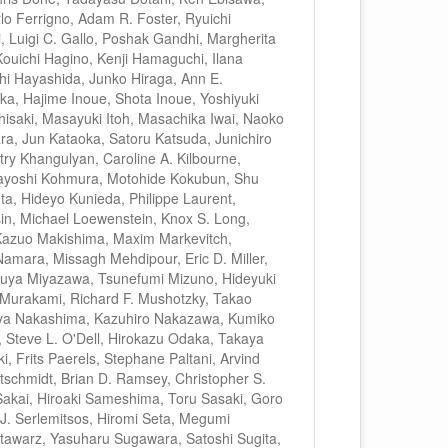
lo Ferrigno, Adam R. Foster, Ryuichi
 Luigi C. Gallo, Poshak Gandhi, Margherita
Kouichi Hagino, Kenji Hamaguchi, Ilana
hi Hayashida, Junko Hiraga, Ann E.
ka, Hajime Inoue, Shota Inoue, Yoshiyuki
hisaki, Masayuki Itoh, Masachika Iwai, Naoko
ra, Jun Kataoka, Satoru Katsuda, Junichiro
ry Khangulyan, Caroline A. Kilbourne,
akayoshi Kohmura, Motohide Kokubun, Shu
a, Hideyo Kunieda, Philippe Laurent,
in, Michael Loewenstein, Knox S. Long,
Kazuo Makishima, Maxim Markevitch,
mara, Missagh Mehdipour, Eric D. Miller,
Takuya Miyazawa, Tsunefumi Mizuno, Hideyuki
o Murakami, Richard F. Mushotzky, Takao
nya Nakashima, Kazuhiro Nakazawa, Kumiko
teve L. O'Dell, Hirokazu Odaka, Takaya
Frits Paerels, Stephane Paltani, Arvind
ottschmidt, Brian D. Ramsey, Christopher S.
Sakai, Hiroaki Sameshima, Toru Sasaki, Goro
J. Serlemitsos, Hiromi Seta, Megumi
tawarz, Yasuharu Sugawara, Satoshi Sugita,