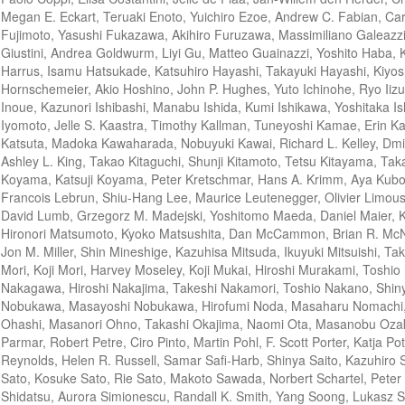
Megan E. Eckart, Teruaki Enoto, Yuichiro Ezoe, Andrew C. Fabian, Car
Fujimoto, Yasushi Fukazawa, Akihiro Furuzawa, Massimiliano Galeazzi,
Giustini, Andrea Goldwurm, Liyi Gu, Matteo Guainazzi, Yoshito Haba, 
Harrus, Isamu Hatsukade, Katsuhiro Hayashi, Takayuki Hayashi, Kiyos
Hornschemeier, Akio Hoshino, John P. Hughes, Yuto Ichinohe, Ryo Iizu
Inoue, Kazunori Ishibashi, Manabu Ishida, Kumi Ishikawa, Yoshitaka Is
Iyomoto, Jelle S. Kaastra, Timothy Kallman, Tuneyoshi Kamae, Erin Ka
Katsuta, Madoka Kawaharada, Nobuyuki Kawai, Richard L. Kelley, Dmit
Ashley L. King, Takao Kitaguchi, Shunji Kitamoto, Tetsu Kitayama, T
Koyama, Katsuji Koyama, Peter Kretschmar, Hans A. Krimm, Aya Kubot
Francois Lebrun, Shiu-Hang Lee, Maurice Leutenegger, Olivier Limous
David Lumb, Grzegorz M. Madejski, Yoshitomo Maeda, Daniel Maier, 
Hironori Matsumoto, Kyoko Matsushita, Dan McCammon, Brian R. McNa
Jon M. Miller, Shin Mineshige, Kazuhisa Mitsuda, Ikuyuki Mitsuishi, 
Mori, Koji Mori, Harvey Moseley, Koji Mukai, Hiroshi Murakami, Toshi
Nakagawa, Hiroshi Nakajima, Takeshi Nakamori, Toshio Nakano, Shi
Nobukawa, Masayoshi Nobukawa, Hirofumi Noda, Masaharu Nomachi, S
Ohashi, Masanori Ohno, Takashi Okajima, Naomi Ota, Masanobu Ozaki, 
Parmar, Robert Petre, Ciro Pinto, Martin Pohl, F. Scott Porter, Katja P
Reynolds, Helen R. Russell, Samar Safi-Harb, Shinya Saito, Kazuhiro 
Sato, Kosuke Sato, Rie Sato, Makoto Sawada, Norbert Schartel, Peter 
Shidatsu, Aurora Simionescu, Randall K. Smith, Yang Soong, Lukasz S