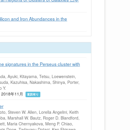
n and Iron Abundances in the
ne signatures in the Perseus cluster with
da, Ayuki, Kitayama, Tetsu, Loewenstein,
uda, Kazuhisa, Nakashima, Shinya, Porter,
o Y.
3) 2018年11月
査読有り
er
o, Steven W. Allen, Lorella Angelini, Keith
a, Marshall W. Bautz, Roger D. Blandford,
ett, Maria Chernyakova, Meng P. Chiao,
Chris Done, Tadayasu Dotani, Ken Ebisawa,