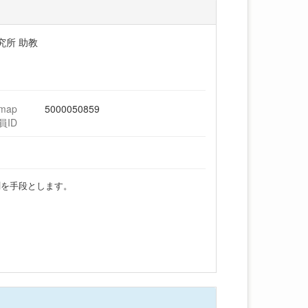
究所 助教
hmap
5000050859
員ID
測を手段とします。