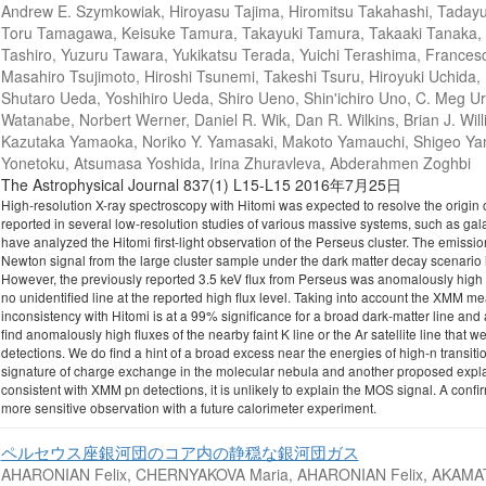
Andrew E. Szymkowiak, Hiroyasu Tajima, Hiromitsu Takahashi, Tadayuk
Toru Tamagawa, Keisuke Tamura, Takayuki Tamura, Takaaki Tanaka,
Tashiro, Yuzuru Tawara, Yukikatsu Terada, Yuichi Terashima, Frances
Masahiro Tsujimoto, Hiroshi Tsunemi, Takeshi Tsuru, Hiroyuki Uchida
Shutaro Ueda, Yoshihiro Ueda, Shiro Ueno, Shin'ichiro Uno, C. Meg Urr
Watanabe, Norbert Werner, Daniel R. Wik, Dan R. Wilkins, Brian J. Wi
Kazutaka Yamaoka, Noriko Y. Yamasaki, Makoto Yamauchi, Shigeo Yama
Yonetoku, Atsumasa Yoshida, Irina Zhuravleva, Abderahmen Zoghbi
The Astrophysical Journal 837(1) L15-L15 2016年7月25日
High-resolution X-ray spectroscopy with Hitomi was expected to resolve the origin o
reported in several low-resolution studies of various massive systems, such as gala
have analyzed the Hitomi first-light observation of the Perseus cluster. The emiss
Newton signal from the large cluster sample under the dark matter decay scenario is 
However, the previously reported 3.5 keV flux from Perseus was anomalously high
no unidentified line at the reported high flux level. Taking into account the XMM me
inconsistency with Hitomi is at a 99% significance for a broad dark-matter line and
find anomalously high fluxes of the nearby faint K line or the Ar satellite line that 
detections. We do find a hint of a broad excess near the energies of high-n transiti
signature of charge exchange in the molecular nebula and another proposed explanat
consistent with XMM pn detections, it is unlikely to explain the MOS signal. A confirm
more sensitive observation with a future calorimeter experiment.
ペルセウス座銀河団のコア内の静穏な銀河団ガス
AHARONIAN Felix, CHERNYAKOVA Maria, AHARONIAN Felix, AKAMATS