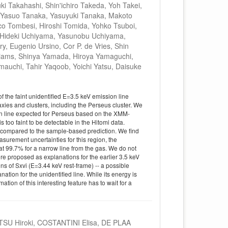
i Takahashi, Shin'ichiro Takeda, Yoh Takei,
 Yasuo Tanaka, Yasuyuki Tanaka, Makoto
co Tombesi, Hiroshi Tomida, Yohko Tsuboi,
, Hideki Uchiyama, Yasunobu Uchiyama,
y, Eugenio Ursino, Cor P. de Vries, Shin
lliams, Shinya Yamada, Hiroya Yamaguchi,
uchi, Tahir Yaqoob, Yoichi Yatsu, Daisuke
f the faint unidentified E=3.5 keV emission line
xies and clusters, including the Perseus cluster. We
ion line expected for Perseus based on the XMM-
too faint to be detectable in the Hitomi data.
 compared to the sample-based prediction. We find
asurement uncertainties for this region, the
 at 99.7% for a narrow line from the gas. We do not
were proposed as explanations for the earlier 3.5 keV
ons of Sxvi (E=3.44 keV rest-frame) -- a possible
ion for the unidentified line. While its energy is
ation of this interesting feature has to wait for a
U Hiroki, COSTANTINI Elisa, DE PLAA