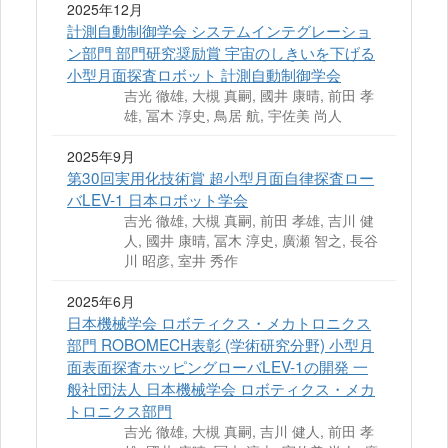
2025年12月
計測自動制御学会 システムインテグレーショ
ン部門 部門研究奨励賞 宇宙のしきいを下げる
小型月面探査ロボット 計測自動制御学会
吉光 徹雄, 大槻 真嗣, 國井 康晴, 前田 孝
雄, 冨木 淳史, 鳥居 航, 宇佐美 尚人
2025年9月
第30回実用化技術賞 超小型月面自律探査ロー
バLEV-1 日本ロボット学会
吉光 徹雄, 大槻 真嗣, 前田 孝雄, 吉川 健
人, 國井 康晴, 冨木 淳史, 廣瀬 智之, 長谷
川 昭彦, 室井 秀作
2025年6月
日本機械学会 ロボティクス・メカトロニクス
部門 ROBOMECH表彰 (学術研究分野) 小型月
面表面探査ホッピングローバLEV-1の開発 一
般社団法人 日本機械学会 ロボティクス・メカ
トロニクス部門
吉光 徹雄, 大槻 真嗣, 吉川 健人, 前田 孝