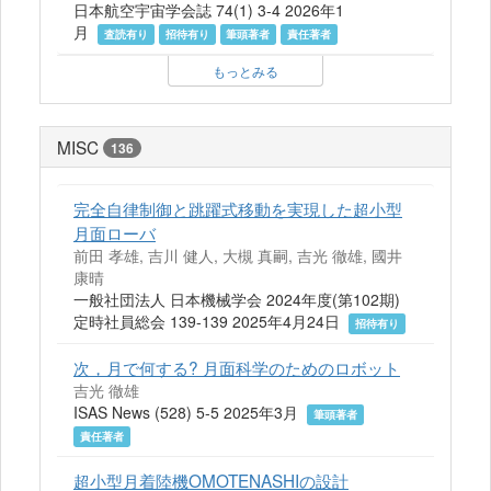
日本航空宇宙学会誌 74(1) 3-4 2026年1
月
査読有り
招待有り
筆頭著者
責任著者
もっとみる
MISC
136
完全自律制御と跳躍式移動を実現した超小型
月面ローバ
前田 孝雄, 吉川 健人, 大槻 真嗣, 吉光 徹雄, 國井
康晴
一般社団法人 日本機械学会 2024年度(第102期)
定時社員総会 139-139 2025年4月24日
招待有り
次，月で何する? 月面科学のためのロボット
吉光 徹雄
ISAS News (528) 5-5 2025年3月
筆頭著者
責任著者
超小型月着陸機OMOTENASHIの設計