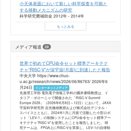
小天体表面において新しい科学探査を可能と
する移動メカニズムの研究
科学研究費補助金 2012年 - 2014年
もっとみる
メディア報道
28
世界で初めてCPU命令セット標準アーキテク
チャ”RISC-V”が深宇宙(月面)に到達したと報告
中央大学 https://www.chuo-
u.ac.jp/research/news/2026/06/86763/ 2026年6
月24日
インターネットメディア
先進理工学部 電気電子情報工学科の國井康晴教授は、イ
タリア・ボローニャで開催された「RISC-V Summit
Europe 2026」（2026年6月8日～12日）において、JAXA
宇宙科学研究所 吉光徹雄教授および株式会社デジタル・
スパイスとともに、2024年1月に月面で活動した小型ロボ
ット「LEV-1」の制御システムにCPU命令セット標準アー
キテクチャ”RISC-V”を使用したことを報告しました。 研
究チームは、FPGA上にRISC-Vを実装し、LEV-1の自律制