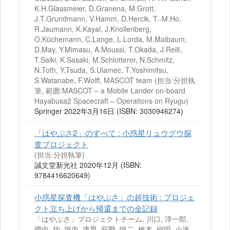
K.H.Glassmeier, D.Granena, M.Grott,
J.T.Grundmann, V.Hamm, D.Hercik, T.-M.Ho,
R.Jaumann, K.Kayal, J.Knollenberg,
O.Küchemann, C.Lange, L.Lorda, M.Maibaum,
D.May, Y.Mimasu, A.Moussi, T.Okada, J.Reill,
T.Saiki, K.Sasaki, M.Schlotterer, N.Schmitz,
N.Toth, Y.Tsuda, S.Ulamec, T.Yoshimitsu,
S.Watanabe, F.Wolff, MASCOT team (担当:分担執
筆, 範囲:MASCOT – a Mobile Lander on-board
Hayabusa2 Spacecraft – Operations on Ryugu)
Springer 2022年3月16日 (ISBN: 3030946274)
「はやぶさ2」のすべて : 小惑星リュウグウ探
査プロジェクト
(担当:分担執筆)
誠文堂新光社 2020年12月 (ISBN:
9784416620649)
小惑星探査機「はやぶさ」の超技術 : プロジェ
クト立ち上げから帰還までの全記録
「はやぶさ」プロジェクトチーム, 川口, 淳一郎,
國中, 均, 堀内, 康男, 萩野, 慎二, 橋本, 樹明, 小湊,