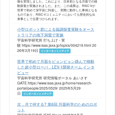
御を実現しました。これにより、日本初となる月面での移
動探査が実施されました。また、この成果は、RISC-Vが
世界で初めて深宇宙に到達し、実際に動作した事例となる
ものであり、RISC-Vコミュニティにおいても歴史的な出
来事として位置づけられます。
小型ロボット群による協調探査実験をオース
トラリアの地下洞窟で実施
宇宙科学研究所 打ち上げ・実
験 https://www.isas.jaxa.jp/topics/004219.html 20
26年3月19日
インターネットメディア
世界で初めて月面をピョンピョン跳んで移動
した超小型ローバ，LEV-1開発チーム インタ
ビュー
宇宙科学研究所 研究情報ポータル あいさす
GATE https://www.isas.jaxa.jp/home/research-
portal/people/2025/0529/ 2025年5月29
日
インターネットメディア
次，月で何する? 第6回 月面科学のためのロボ
ット
宇宙科学研究所 ISAS News 2025年3月号