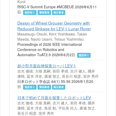
Kunii
RISC-V Summit Europe #MCBEUE 2026年6月11
日
査読有り
筆頭著者
責任著者
Design of Wheel Grouser Geometry with
Reduced Sinkage for LEV-1 Lunar Rover
Masatsugu Otsuki, Kent Yoshikawa, Takao
Maeda, Naoto Usami, Tetsuo Yoshimitsu
Proceedings of 2026 IEEE International
Conference on Robotics and
Automation TuAT2.9 2026年6月2日
査読有り
超小型月面自律探査ローバ LEV-1
吉光 徹雄, 大槻 真嗣, 前田 孝雄, 吉川 健人, 國井
康晴, 冨木 淳史, 廣瀬 智之, 長谷川 昭彦, 室井 秀作
日本ロボット学会誌 44(1) 55-56 2026年1月20
日
査読有り
筆頭著者
責任著者
日本で初めて月面を探査したロボットLEV
吉光 徹雄, 大槻 真嗣, 吉川 健人, 前田 孝雄, 國井
康晴, 冨木 淳史, 鳥居 航, 宇佐美 尚人, 廣瀬 智之,
長谷川 昭彦, 室井 秀作