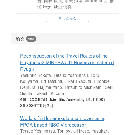
雄, 國井 康晴, 冨木 淳史, 宇佐美 尚人, 廣
瀬 智之, 秋山 演亮
もっとみる
論文
138
Reconstruction of the Travel Routes of the
Hayabusa2 MINERVA-II1 Rovers on Asteroid
Ryugu
Yasuhiro Yokota, Tetsuo Yoshimitsu, Toru
Kouyama, Eri Tatsumi, Hikaru Yabuta, Hirohide
Demura, Hajime Yano, Tatsuhiro Michikami, Seiji
Sugita, Takashi Kubota
46th COSPAR Scientific Assembly B1.1-0007-
26 2026年8月2日
World s first lunar exploration rover using
FPGA-based RISC-V processor
Tetsuo Yoshimitsu, Tomoyuki Hirose, Yasuharu