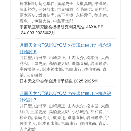
橋本樹明, 菊池隼仁, 廣瀬史子, 大槻真嗣, 平澤遼,
豊田裕之, 三好航太, 吉光徹雄, 石毛康男, 鳥居航,
冨木淳史, 坂東信尚, 森下直樹, 永松愛子, 徳永翔,
堀恵一, 伊藤大智, 中島晋太郎
宇宙航空研究開発機構研究開発報告 JAXA-RR
-24-003 2025年2月
月面天文台TSUKUYOMIの実現に向けた概念設
計検討 6
井口聖, 山田亨, 山崎康正, 山内大介, 松本健, 大西
利和, 土屋史紀, 高橋慶太郎, 磯部直樹, 岩田隆浩,
宇佐美尚人, 関本裕太郎, 宮崎康行, 佐伯孝尚, 森
治, 吉光徹雄
日本天文学会年会講演予稿集 2025 2025年
月面天文台TSUKUYOMIの実現に向けた概念設
計検討 7
井口聖, 山田亨, 山崎康正, 山内大介, 松本健, 大西
利和, 土屋史紀, 高橋慶太郎, 小杉城治, 郡和範, 平
松正顕, 倉崎高明, 梶原翔, 磯部直樹, 岩田隆浩, 宇
佐美尚人, 関本裕太郎, 宮崎康行, 佐伯孝尚, 森治,
吉光徹雄