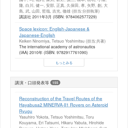
隆, 白川, 健一, 安部, 正真, 久保田, 孝, 矢野, 創, 大
島, 武, 山田, 哲哉, 吉光, 徹雄 (担当:分担執筆)
講談社 2011年3月 (ISBN: 9784062577229)
Space lexicon: English-Japanese &
Japanese-English
Keiken Ninomiya, Tetsuo Yoshimitsu (担当:共著)
The international academy of astronautics
(IAA) 2010年 (ISBN: 9782917761090)
もっとみる
講演・口頭発表等
155
Reconstruction of the Travel Routes of the
Hayabusa2 MINERVA-II1 Rovers on Asteroid
Ryugu
Yasuhiro Yokota, Tetsuo Yoshimitsu, Toru
Kouyama, Eri Tatsumi, Hikaru Yabuta, Hirohide