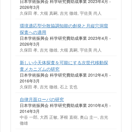
日本学術振興会 科学研究費助成事業 2023年4月 -
2026年3月
久保田 孝, 大槻 真嗣, 吉光 徹雄, 宇佐美 尚人
環境適応型分散協調知能の創発と月縦穴洞窟
探査への適用
日本学術振興会 科学研究費助成事業 2023年4月 -
2026年3月
久保田 孝, 吉光 徹雄, 大槻 真嗣, 宇佐美 尚人
新しい小天体探査を可能にする次世代移動探
査メカニズムの研究
日本学術振興会 科学研究費助成事業 2012年4月 -
2016年3月
久保田 孝, 吉光 徹雄, 石上 玄也
自律月面ローバの研究
日本学術振興会 科学研究費助成事業 2010年4月 -
2014年3月
中谷 一郎, 大西 正敏, 茅根 直樹, 奥山 圭一, 吉光
徹雄