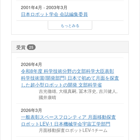
2001年4月 - 2003年3月
日本ロボット学会 会誌編集委員
もっとみる
受賞
25
2026年4月
令和8年度 科学技術分野の文部科学大臣表彰
科学技術賞(開発部門) 日本で初めて月面を探査
した超小型ロボットの開発 文部科学省
吉光徹雄, 大槻真嗣, 冨木淳史, 吉川健人,
國井康晴
2026年3月
一般表彰スペースフロンティア 月面移動探査
ロボットLEV-1 日本機械学会宇宙工学部門
月面移動探査ロボットLEV-1チーム