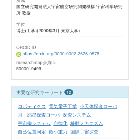
所属
国立研究開発法人宇宙航空研究開発機構 宇宙科学研究
所 教授
学位
博士(工学)(2000年3月 東京大学)
ORCID ID
https://orcid.org/0000-0002-2626-0578
researchmap会員ID
5000019499
主要な研究キーワード
12
ロボティクス
電気電子工学
小天体探査ローバ
月・惑星探査ローバ
探査システム
宇宙機システム
自律化
移動メカニズム
自己位置同定
微小重力
国際宇宙探査