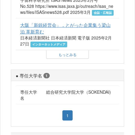
No.528 https://www.isas.jaxa.jp/outreach/isas_ne
ws/files/ISASnews528.pdf 2025年3月
会誌・広報誌
大阪「新鋭経営会」，とがった企業集う梁山
泊 革新育む
日本経済新聞社 日本経済新聞 電子版 2025年2月
27日
インターネットメディア
もっとみる
● 専任大学名
1
専任大学
総合研究大学院大学（SOKENDAI)
名
1