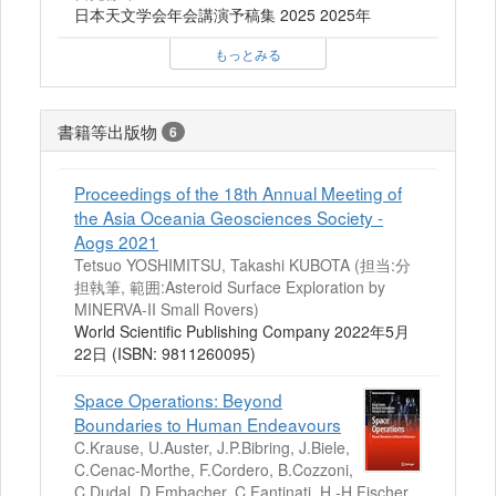
日本天文学会年会講演予稿集 2025 2025年
もっとみる
書籍等出版物
6
Proceedings of the 18th Annual Meeting of
the Asia Oceania Geosciences Society -
Aogs 2021
Tetsuo YOSHIMITSU, Takashi KUBOTA (担当:分
担執筆, 範囲:Asteroid Surface Exploration by
MINERVA-II Small Rovers)
World Scientific Publishing Company 2022年5月
22日 (ISBN: 9811260095)
Space Operations: Beyond
Boundaries to Human Endeavours
C.Krause, U.Auster, J.P.Bibring, J.Biele,
C.Cenac-Morthe, F.Cordero, B.Cozzoni,
C.Dudal, D.Embacher, C.Fantinati, H.-H.Fischer,