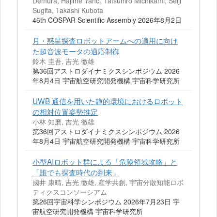
Demura, Hajime Yano, Tatsuhiro Michikami, Seiji
Sugita, Takashi Kubota
46th COSPAR Scientific Assembly 2026年8月2日
月・惑星探査ロボットアームへの適用に向け
た超音波モータの適応制御
鈴木 圭吾, 吉光 徹雄
第36回アストロダイナミクスシンポジウム 2026
年8月4日 宇宙航空研究開発機構 宇宙科学研究所
UWB 通信を用いた静的環境におけるロボット
の相対位置姿勢推定
小林 知磨, 吉光 徹雄
第36回アストロダイナミクスシンポジウム 2026
年8月4日 宇宙航空研究開発機構 宇宙科学研究所
小型AIロボット群による「危険領域攻略」と
「誰でも探査時代の到来」
國井 康晴, 吉光 徹雄, 産学共創, 宇宙分散知能ロボ
ティクスコンソーシアム
第26回宇宙科学シンポジウム 2026年7月23日 宇
宙航空研究開発機構 宇宙科学研究所