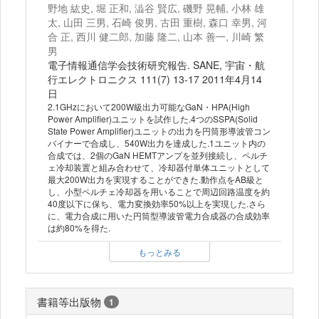
野地 紘史, 堀 正和, 澁谷 賢広, 磯野 晃輔, 小林 雄
太, 山田 三男, 石崎 俊男, 古田 重樹, 森口 幸男, 河
合 正, 西川 健二郎, 加藤 隆二, 山本 善一, 川崎 繁
男
電子情報通信学会技術研究報告. SANE, 宇宙・航
行エレクトロニクス 111(7) 13-17 2011年4月14
日
2.1GHzにおいて200W級出力可能なGaN・HPA(High
Power Amplifier)ユニットを試作した.4つのSSPA(Solid
State Power Amplifier)ユニットの出力を円筒形導波管コン
バイナーで合成し、540W出力を達成した.1ユニット内の
合成では、2個のGaN HEMTアンプを並列接続し、ペルチ
ェ冷却装置と組み合わせて、冷却器付単体ユニットとして
最大200W出力を実現することができた.動作点をAB級と
し、小型ペルチェ冷却器を用いることで周辺回路温度を約
40度以下に保ち、電力変換効率50%以上を実現した.さら
に、電力合成に用いた円筒型導波管電力合成器の合成効率
は約80%を得た.
もっとみる
書籍等出版物
1