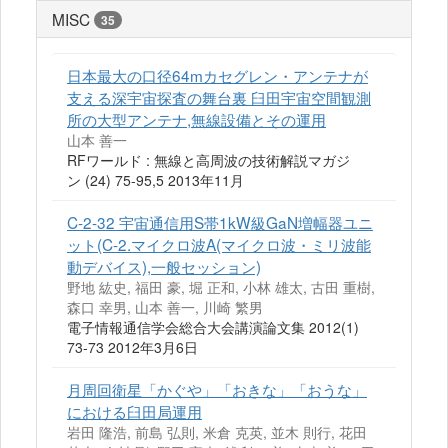
MISC
35
日本最大の口径64mカセグレン・アンテナが
支える深宇宙探査の舞台裏 臼田宇宙空間観測
所の大型アンテナ,無線設備とその運用
山本 善一
RFワールド : 無線と高周波の技術解説マガジ
ン (24) 75-95,5 2013年11月
C-2-32 宇宙通信用S帯1kW級GaN増幅器ユニ
ット(C-2.マイクロ波A(マイクロ波・ミリ波能
動デバイス),一般セッション)
野地 紘史, 福田 豪, 堀 正和, 小林 雄太, 古田 重樹,
森口 幸男, 山本 善一, 川崎 繁男
電子情報通信学会総合大会講演論文集 2012(1)
73-73 2012年3月6日
月周回衛星「かぐや」「おきな」「おうな」
における臼田局運用
岩田 隆浩, 前島 弘則, 米倉 克英, 並木 則行, 花田