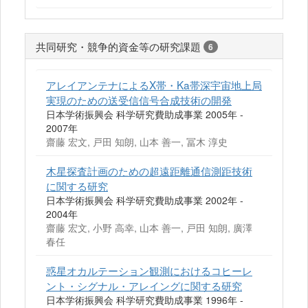
共同研究・競争的資金等の研究課題
6
アレイアンテナによるX帯・Ka帯深宇宙地上局
実現のための送受信信号合成技術の開発
日本学術振興会 科学研究費助成事業 2005年 -
2007年
齋藤 宏文, 戸田 知朗, 山本 善一, 冨木 淳史
木星探査計画のための超遠距離通信測距技術
に関する研究
日本学術振興会 科学研究費助成事業 2002年 -
2004年
齋藤 宏文, 小野 高幸, 山本 善一, 戸田 知朗, 廣澤
春任
惑星オカルテーション観測におけるコヒーレ
ント・シグナル・アレイングに関する研究
日本学術振興会 科学研究費助成事業 1996年 -