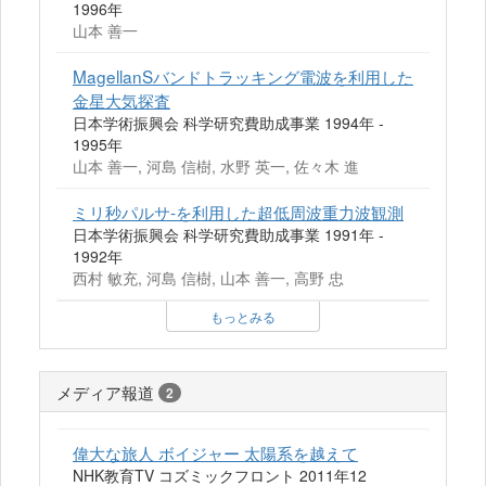
1996年
山本 善一
MagellanSバンドトラッキング電波を利用した
金星大気探査
日本学術振興会 科学研究費助成事業 1994年 -
1995年
山本 善一, 河島 信樹, 水野 英一, 佐々木 進
ミリ秒パルサ-を利用した超低周波重力波観測
日本学術振興会 科学研究費助成事業 1991年 -
1992年
西村 敏充, 河島 信樹, 山本 善一, 高野 忠
もっとみる
メディア報道
2
偉大な旅人 ボイジャー 太陽系を越えて
NHK教育TV コズミックフロント 2011年12