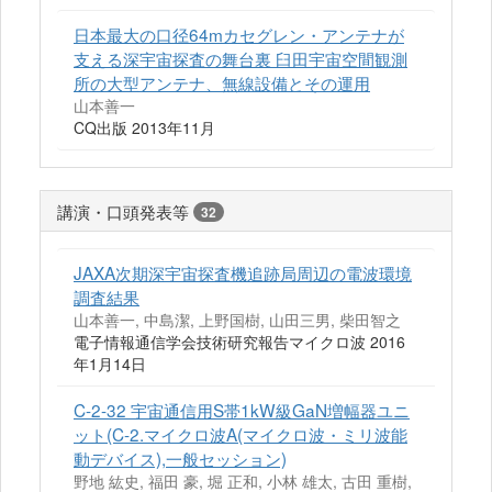
日本最大の口径64mカセグレン・アンテナが
支える深宇宙探査の舞台裏 臼田宇宙空間観測
所の大型アンテナ、無線設備とその運用
山本善一
CQ出版 2013年11月
講演・口頭発表等
32
JAXA次期深宇宙探査機追跡局周辺の電波環境
調査結果
山本善一, 中島潔, 上野国樹, 山田三男, 柴田智之
電子情報通信学会技術研究報告マイクロ波 2016
年1月14日
C-2-32 宇宙通信用S帯1kW級GaN増幅器ユニ
ット(C-2.マイクロ波A(マイクロ波・ミリ波能
動デバイス),一般セッション)
野地 紘史, 福田 豪, 堀 正和, 小林 雄太, 古田 重樹,