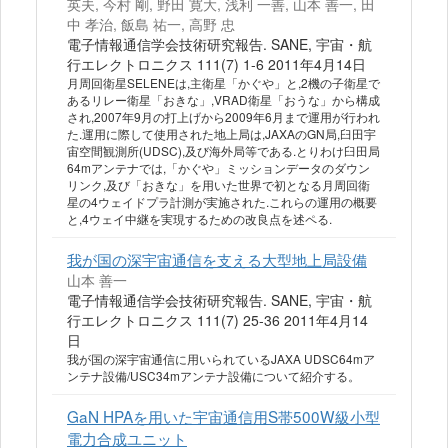
英夫, 今村 剛, 野田 寛大, 浅利 一善, 山本 善一, 田
中 孝治, 飯島 祐一, 高野 忠
電子情報通信学会技術研究報告. SANE, 宇宙・航
行エレクトロニクス 111(7) 1-6 2011年4月14日
月周回衛星SELENEは,主衛星「かぐや」と,2機の子衛星で
あるリレー衛星「おきな」,VRAD衛星「おうな」から構成
され,2007年9月の打上げから2009年6月まで運用が行われ
た.運用に際して使用された地上局は,JAXAのGN局,臼田宇
宙空間観測所(UDSC),及び海外局等である.とりわけ臼田局
64mアンテナでは,「かぐや」ミッションデータのダウン
リンク,及び「おきな」を用いた世界で初となる月周回衛
星の4ウェイドプラ計測が実施された.これらの運用の概要
と,4ウェイ中継を実現するための改良点を述ペる.
我が国の深宇宙通信を支える大型地上局設備
山本 善一
電子情報通信学会技術研究報告. SANE, 宇宙・航
行エレクトロニクス 111(7) 25-36 2011年4月14
日
我が国の深宇宙通信に用いられているJAXA UDSC64mア
ンテナ設備/USC34mアンテナ設備について紹介する。
GaN HPAを用いた宇宙通信用S帯500W級小型
電力合成ユニット