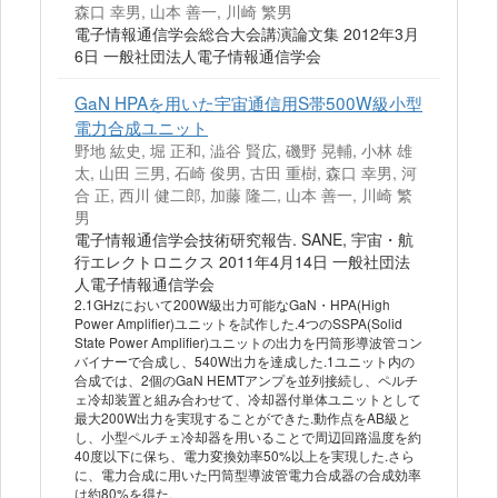
森口 幸男, 山本 善一, 川崎 繁男
電子情報通信学会総合大会講演論文集 2012年3月
6日 一般社団法人電子情報通信学会
GaN HPAを用いた宇宙通信用S帯500W級小型
電力合成ユニット
野地 紘史, 堀 正和, 澁谷 賢広, 磯野 晃輔, 小林 雄
太, 山田 三男, 石崎 俊男, 古田 重樹, 森口 幸男, 河
合 正, 西川 健二郎, 加藤 隆二, 山本 善一, 川崎 繁
男
電子情報通信学会技術研究報告. SANE, 宇宙・航
行エレクトロニクス 2011年4月14日 一般社団法
人電子情報通信学会
2.1GHzにおいて200W級出力可能なGaN・HPA(High
Power Amplifier)ユニットを試作した.4つのSSPA(Solid
State Power Amplifier)ユニットの出力を円筒形導波管コン
バイナーで合成し、540W出力を達成した.1ユニット内の
合成では、2個のGaN HEMTアンプを並列接続し、ペルチ
ェ冷却装置と組み合わせて、冷却器付単体ユニットとして
最大200W出力を実現することができた.動作点をAB級と
し、小型ペルチェ冷却器を用いることで周辺回路温度を約
40度以下に保ち、電力変換効率50%以上を実現した.さら
に、電力合成に用いた円筒型導波管電力合成器の合成効率
は約80%を得た.