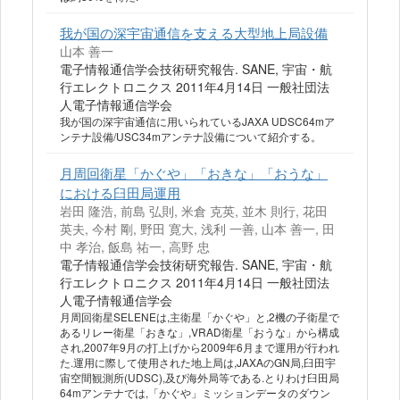
我が国の深宇宙通信を支える大型地上局設備
山本 善一
電子情報通信学会技術研究報告. SANE, 宇宙・航
行エレクトロニクス 2011年4月14日 一般社団法
人電子情報通信学会
我が国の深宇宙通信に用いられているJAXA UDSC64mア
ンテナ設備/USC34mアンテナ設備について紹介する。
月周回衛星「かぐや」「おきな」「おうな」
における臼田局運用
岩田 隆浩, 前島 弘則, 米倉 克英, 並木 則行, 花田
英夫, 今村 剛, 野田 寛大, 浅利 一善, 山本 善一, 田
中 孝治, 飯島 祐一, 高野 忠
電子情報通信学会技術研究報告. SANE, 宇宙・航
行エレクトロニクス 2011年4月14日 一般社団法
人電子情報通信学会
月周回衛星SELENEは,主衛星「かぐや」と,2機の子衛星で
あるリレー衛星「おきな」,VRAD衛星「おうな」から構成
され,2007年9月の打上げから2009年6月まで運用が行われ
た.運用に際して使用された地上局は,JAXAのGN局,臼田宇
宙空間観測所(UDSC),及び海外局等である.とりわけ臼田局
64mアンテナでは,「かぐや」ミッションデータのダウン