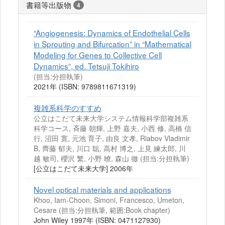
書籍等出版物
4
“Angiogenesis: Dynamics of Endothelial Cells
in Sprouting and Bifurcation” in “Mathematical
Modeling for Genes to Collective Cell
Dynamics”, ed. Tetsuji Tokihiro
(担当:分担執筆)
2021年 (ISBN: 9789811671319)
複雑系科学のすすめ
公立はこだて未来大学システム情報科学部複雑系
科学コース, 斉藤 朝輝, 上野 嘉夫, 小西 修, 高橋 信
行, 沼田 寛, 元池 育子, 由良 文孝, Riabov Vladimir
B, 齊藤 郁夫, 川口 聡, 高村 博之, 上見 練太郎, 川
越 敏司, 櫻沢 繁, 小野 暸, 森山 徹 (担当:分担執筆)
[公立はこだて未来大学] 2006年
Novel optical materials and applications
Khoo, Iam-Choon, Simoni, Francesco, Umeton,
Cesare (担当:分担執筆, 範囲:Book chapter)
John Wiley 1997年 (ISBN: 0471127930)