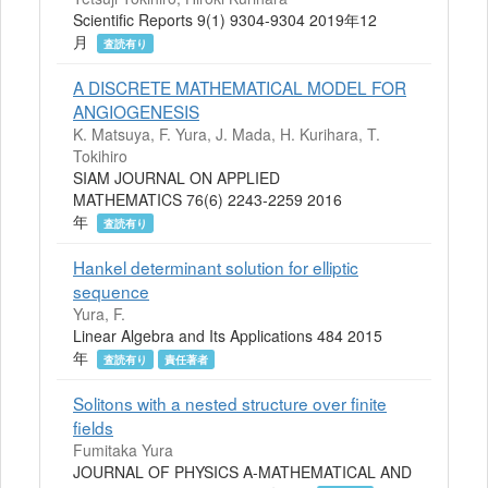
Scientific Reports 9(1) 9304-9304 2019年12
月
査読有り
A DISCRETE MATHEMATICAL MODEL FOR
ANGIOGENESIS
K. Matsuya, F. Yura, J. Mada, H. Kurihara, T.
Tokihiro
SIAM JOURNAL ON APPLIED
MATHEMATICS 76(6) 2243-2259 2016
年
査読有り
Hankel determinant solution for elliptic
sequence
Yura, F.
Linear Algebra and Its Applications 484 2015
年
査読有り
責任著者
Solitons with a nested structure over finite
fields
Fumitaka Yura
JOURNAL OF PHYSICS A-MATHEMATICAL AND