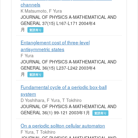
channels
K Matsumoto, F Yura
JOURNAL OF PHYSICS A-MATHEMATICAL AND
GENERAL 37(15) L167-L171 2004年4
月
査読有り
Entanglement cost of three-level
antisymmetric states
F Yura
JOURNAL OF PHYSICS A-MATHEMATICAL AND
GENERAL 36(15) L237-L242 2003年4
月
査読有り
Fundamental cycle of a periodic box-ball
system
D Yoshihara, F Yura, T Tokihiro
JOURNAL OF PHYSICS A-MATHEMATICAL AND
GENERAL 36(1) 99-121 2003年1月
査読有り
On a periodic soliton cellular automaton
F Yura, T Tokihiro
JOURNAL OF PHYSICS A-MATHEMATICAL AND