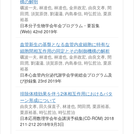
構の解明
礪波一夫, 林達也, 林達也, 金井政宏, 由良文孝, 間
田潤, 須賀原啓, 劉瀟瀟, 内島泰信, 時弘哲治, 栗原
裕基
日本分子生物学会年会プログラム・要旨集
(Web) 42nd 2019年
血管新生の基盤となる血管内皮細胞に特有な
細胞間相互作用の同定とその制御機構の解析
礪波一夫, 林達也, 林達也, 金井政宏, 由良文孝, 間
田潤, 劉瀟瀟, 須賀原啓, 内島泰信, 時弘哲治, 栗原
裕基
日本心血管内分泌代謝学会学術総会プログラム及
び抄録集 23rd 2019年
排除体積効果を伴う2体相互作用におけるパタ
ーン形成について
由良文孝, 田久保直子, 林達也, 間田潤, 栗原裕基,
栗原裕基, 時弘哲治, 時弘哲治
日本応用数理学会年会講演予稿集(CD-ROM) 2018
211‐212 2018年9月3日