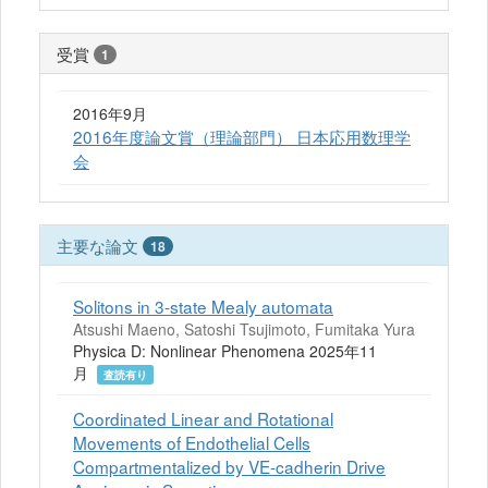
受賞
1
2016年9月
2016年度論文賞（理論部門） 日本応用数理学
会
主要な論文
18
Solitons in 3-state Mealy automata
Atsushi Maeno, Satoshi Tsujimoto, Fumitaka Yura
Physica D: Nonlinear Phenomena 2025年11
月
査読有り
Coordinated Linear and Rotational
Movements of Endothelial Cells
Compartmentalized by VE-cadherin Drive