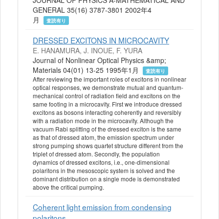
GENERAL 35(16) 3787-3801 2002年4
月
査読有り
DRESSED EXCITONS IN MICROCAVITY
E. HANAMURA, J. INOUE, F. YURA
Journal of Nonlinear Optical Physics &amp;
Materials 04(01) 13-25 1995年1月
査読有り
After reviewing the important roles of excitons in nonlinear
optical responses, we demonstrate mutual and quantum-
mechanical control of radiation field and excitons on the
same footing in a microcavity. First we introduce dressed
excitons as bosons interacting coherently and reversibly
with a radiation mode in the microcavity. Although the
vacuum Rabi splitting of the dressed exciton is the same
as that of dressed atom, the emission spectrum under
strong pumping shows quartet structure different from the
triplet of dressed atom. Secondly, the population
dynamics of dressed excitons, i.e., one-dimensional
polaritons in the mesoscopic system is solved and the
dominant distribution on a single mode is demonstrated
above the critical pumping.
Coherent light emission from condensing
polaritons