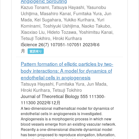
Angiogenic Sprouting
Kazuo Tonami, Tatsuya Hayashi, Yasunobu
Uchijima, Masahiro Kanai, Fumitaka Yura, Jun
Mada, Kei Sugahara, Yukiko Kurihara, Yuri
Kominami, Toshiyuki Ushijima, Naoko Takubo,
Xiaoxiao Liu, Hideto Tozawa, Yoshimitsu Kanai,
Tetsuji Tokihiro, Hiroki Kurihara
iScience 26(7) 107051-107051 2023年6
月
査読有り
Pattern formation of elliptic particles by two-
body interactions: A model for dynamics of
endothelial cells in angiogenesis
Tatsuya Hayashi, Fumitaka Yura, Jun Mada,
Hiroki Kurihara, Tetsuji Tokihiro
Journal of Theoretical Biology 555 111300-
111300 2022年12月
A two-dimensional mathematical model for dynamics of
endothelial cells in angiogenesis is investigated.
Angiogenesis is a morphogenic process in which new
blood vessels emerge from an existing vascular network.
Recently a one-dimensional discrete dynamical model
has been proposed to reproduce elongation, bifurcation,