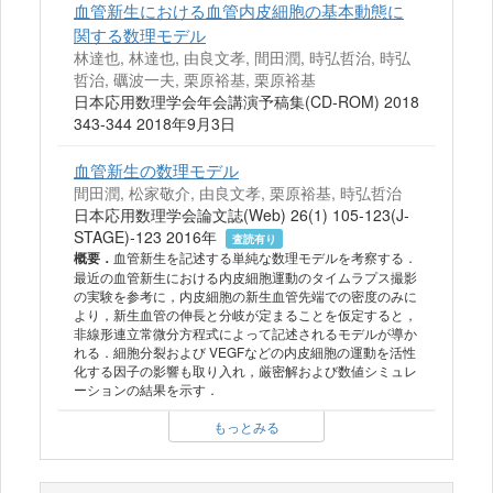
血管新生における血管内皮細胞の基本動態に
関する数理モデル
林達也, 林達也, 由良文孝, 間田潤, 時弘哲治, 時弘
哲治, 礪波一夫, 栗原裕基, 栗原裕基
日本応用数理学会年会講演予稿集(CD-ROM) 2018
343‐344 2018年9月3日
血管新生の数理モデル
間田潤, 松家敬介, 由良文孝, 栗原裕基, 時弘哲治
日本応用数理学会論文誌(Web) 26(1) 105‐123(J‐
STAGE)-123 2016年
査読有り
血管新生を記述する単純な数理モデルを考察する．
概要．
最近の血管新生における内皮細胞運動のタイムラプス撮影
の実験を参考に，内皮細胞の新生血管先端での密度のみに
より，新生血管の伸長と分岐が定まることを仮定すると，
非線形連立常微分方程式によって記述されるモデルが導か
れる．細胞分裂および VEGFなどの内皮細胞の運動を活性
化する因子の影響も取り入れ，厳密解および数値シミュレ
ーションの結果を示す．
もっとみる