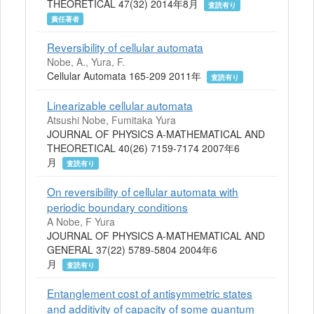
THEORETICAL 47(32) 2014年8月
査読有り
責任著者
Reversibility of cellular automata
Nobe, A., Yura, F.
Cellular Automata 165-209 2011年
査読有り
Linearizable cellular automata
Atsushi Nobe, Fumitaka Yura
JOURNAL OF PHYSICS A-MATHEMATICAL AND
THEORETICAL 40(26) 7159-7174 2007年6
月
査読有り
On reversibility of cellular automata with
periodic boundary conditions
A Nobe, F Yura
JOURNAL OF PHYSICS A-MATHEMATICAL AND
GENERAL 37(22) 5789-5804 2004年6
月
査読有り
Entanglement cost of antisymmetric states
and additivity of capacity of some quantum