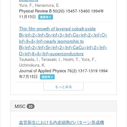
Yura, F., Hanamura, E.
Physical Review B 50(20) 15457-15460 1994年
11月15日
査読有り
Thin film growth of layered cobalt-oxide
Bi<inf>2</inf>Sr<inf>3</inf>Co<inf>2</inf>O<
inf>9+δ</inf>nearly isomorphic to
Bi<inf>2</inf>Sr<inf>2</inf>CaCu<inf>2</inf>
O<inf>8+δ</inf>superconductors
Tsukada, I., Terasaki, I., Hoshi, T., Yura, F.,
Uchinokura, K.
Journal of Applied Physics 76(2) 1317-1319 1994
年7月15日
査読有り
もっとみる
MISC
35
血管新生における内皮細胞のパターン形成機