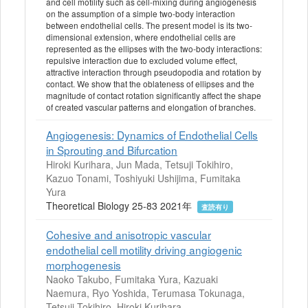
and cell motility such as cell-mixing during angiogenesis
on the assumption of a simple two-body interaction
between endothelial cells. The present model is its two-
dimensional extension, where endothelial cells are
represented as the ellipses with the two-body interactions:
repulsive interaction due to excluded volume effect,
attractive interaction through pseudopodia and rotation by
contact. We show that the oblateness of ellipses and the
magnitude of contact rotation significantly affect the shape
of created vascular patterns and elongation of branches.
Angiogenesis: Dynamics of Endothelial Cells
in Sprouting and Bifurcation
Hiroki Kurihara, Jun Mada, Tetsuji Tokihiro,
Kazuo Tonami, Toshiyuki Ushijima, Fumitaka
Yura
Theoretical Biology 25-83 2021年
査読有り
Cohesive and anisotropic vascular
endothelial cell motility driving angiogenic
morphogenesis
Naoko Takubo, Fumitaka Yura, Kazuaki
Naemura, Ryo Yoshida, Terumasa Tokunaga,
Tetsuji Tokihiro, Hiroki Kurihara