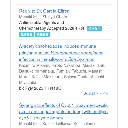
Reply to Dr. García-Effron
Masaki Ishii, Shinya Ohata
Antimicrobial Agents and
Chemotherapy Accepted 2026年7月
招待有り
最終著者
責任著者
-acetylchitohexaose induces immune
N
priming against
Pseudomonas aeruginosa
infection in the silkworm,
Bombyx mori
Kazuhiro Mikami, Hiroto Nakajima, Masaki Ishii,
Daisuke Yamanaka, Fumiaki Tabuchi, Masashi
Muroi, Koichi Makimura, Shinya Ohata, Atsushi
Miyashita
bioRχiv 2025年7月18日
添付ファイル
Synergistic effects of Cyp51 isozyme-specific
azole antifungal agents on fungi with multiple
cyp51 isozyme genes
Masaki Ishii, Kazuki Ishikawa, Koji Ichinose,