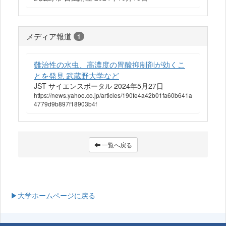
メディア報道
1
難治性の水虫、高濃度の胃酸抑制剤が効くこ
とを発見 武蔵野大学など
JST サイエンスポータル 2024年5月27日
https://news.yahoo.co.jp/articles/190fe4a42b01fa60b641a
4779d9b897f18903b4f
一覧へ戻る
▶大学ホームページに戻る