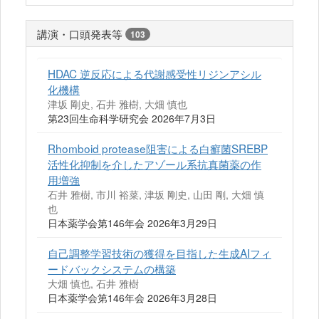
講演・口頭発表等
103
HDAC 逆反応による代謝感受性リジンアシル
化機構
津坂 剛史, 石井 雅樹, 大畑 慎也
第23回生命科学研究会 2026年7月3日
Rhomboid protease阻害による白癬菌SREBP
活性化抑制を介したアゾール系抗真菌薬の作
用増強
石井 雅樹, 市川 裕菜, 津坂 剛史, 山田 剛, 大畑 慎
也
日本薬学会第146年会 2026年3月29日
自己調整学習技術の獲得を目指した生成AIフィ
ードバックシステムの構築
大畑 慎也, 石井 雅樹
日本薬学会第146年会 2026年3月28日