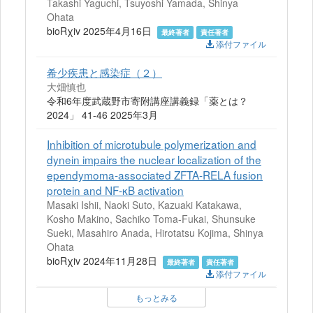
Takashi Yaguchi, Tsuyoshi Yamada, Shinya
Ohata
bioRχiv 2025年4月16日
最終著者
責任著者
添付ファイル
希少疾患と感染症（２）
大畑慎也
令和6年度武蔵野市寄附講座講義録「薬とは？
2024」 41-46 2025年3月
Inhibition of microtubule polymerization and
dynein impairs the nuclear localization of the
ependymoma-associated ZFTA-RELA fusion
protein and NF-κB activation
Masaki Ishii, Naoki Suto, Kazuaki Katakawa,
Kosho Makino, Sachiko Toma-Fukai, Shunsuke
Sueki, Masahiro Anada, Hirotatsu Kojima, Shinya
Ohata
bioRχiv 2024年11月28日
最終著者
責任著者
添付ファイル
もっとみる