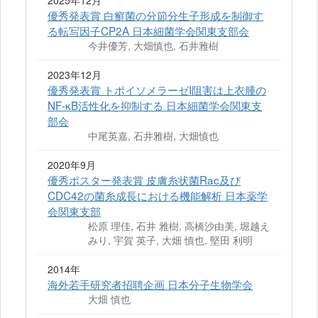
2025年12月
優秀発表賞 白癬菌の分節分生子形成を制御す
る転写因子CP2A 日本細菌学会関東支部会
今井優芳, 大畑慎也, 石井雅樹
2023年12月
優秀発表賞 トポイソメラーゼI阻害は上衣腫の
NF-κB活性化を抑制する 日本細菌学会関東支
部会
中尾英嘉, 石井雅樹, 大畑慎也
2020年9月
優秀ポスター発表賞 皮膚糸状菌Rac及び
CDC42の菌糸成長における機能解析 日本薬学
会関東支部
松原 理佳, 石井 雅樹, 高橋沙由美, 堀越え
みり, 宇賀 英子, 大畑 慎也, 堅田 利明
2014年
海外若手研究者招聘企画 日本分子生物学会
大畑 慎也