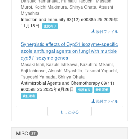
Daisuke Yamanaka, Fumiaki Tabuchi, Masashi
Muroi, Koichi Makimura, Shinya Ohata, Atsushi
Miyashita
Infection and Immunity 93(12) e00385-25 2025年
11月18日
査読有り
添付ファイル
Synergistic effects of Cyp51 isozyme-specific
azole antifungal agents on fungi with multiple
isozyme genes
cyp51
Masaki Ishii, Kazuki Ishikawa, Kazuhiro Mikami,
Koji Ichinose, Atsushi Miyashita, Takashi Yaguchi,
Tsuyoshi Yamada, Shinya Ohata
Antimicrobial Agents and Chemotherapy 69(11)
e00598-25 2025年9月26日
査読有り
最終著者
責任著者
添付ファイル
もっとみる
MISC
37