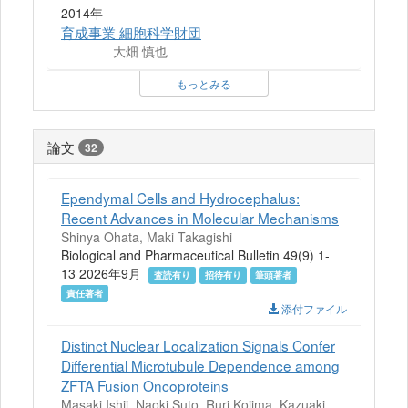
2014年
育成事業 細胞科学財団
大畑 慎也
もっとみる
論文
32
Ependymal Cells and Hydrocephalus:
Recent Advances in Molecular Mechanisms
Shinya Ohata, Maki Takagishi
Biological and Pharmaceutical Bulletin 49(9) 1-
13 2026年9月
査読有り
招待有り
筆頭著者
責任著者
添付ファイル
Distinct Nuclear Localization Signals Confer
Differential Microtubule Dependence among
ZFTA Fusion Oncoproteins
Masaki Ishii, Naoki Suto, Ruri Kojima, Kazuaki