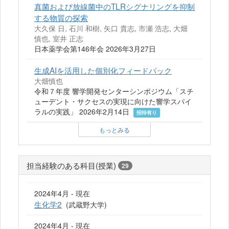
真菌および放線菌中のTLRシグナリングを抑制
する物質の探索
大久保 日, 石川 和樹, 矢口 貴志, 市瀬 浩志, 大畑
慎也, 室井 正志
日本薬学会第146年会 2026年3月27日
生成AIを活用した個別化フィードバック
大畑慎也
令和７年度 響学開発センターシンポジウム「スチ
ューデント・サクセスの実現に向けた響学スパイ
ラルの実践」 2026年2月14日
招待有り
もっとみる
担当経験のある科目(授業)
29
2024年4月 - 現在
生化学2
(武蔵野大学)
2024年4月 - 現在