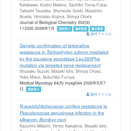
Katakawa, Kosho Makino, Sachiko Toma-Fukai,
Takeshi Tsusaka, Shunsuke Sueki, Masahiro
Anada, Hirotatsu Kojima, Shinya Ohata
Journal of Biological Chemistry 302(9)
113320 2026年7月
査読有り
最終著者
責任著者
添付ファイル
Genetic confirmation of terbinafine
resistance in
mediated
Trichophyton rubrum
by the squalene epoxidase Leu393Phe
mutation via targeted gene replacement
Shusaku Suzuki, Masaki Ishii, Shinya Ohata,
Yoko Mano, Nobuhiko Furuya
Medical Mycology 64(5) myag044 2026年5月7
日
査読有り
添付ファイル
-acetylchitohexaose confers resistance to
N
infection in the
Pseudomonas aeruginosa
silkworm,
Bombyx mori
Kazuhiro Mikami, Hiroto Nakajima, Masaki Ishii,