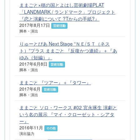
ままごと×穂の国とよはし芸術劇場PLAT
「LANDMARK / ランドマーク」プロジェクト
『恋と演劇について ?Tからの手紙?』
2017年8月17日
芸術活動
脚本・演出
りゅーとぴあ Next Stage “ＮＥ/ＳＴ（ネス
ト）”プラス ままごと 『反復かつ連続』＋『あ
ゆみ（短編）』
2017年6月8日
芸術活動
脚本・演出
ままごと 『ツアー』＋『タワー』
2017年6月
芸術活動
脚本・演出
ままごと ソロ・ワークス #02 宮永琢生 演劇と
いう名の展示 『マイ・クローゼット・シアタ
ー』
2016年11月
その他
演出協力