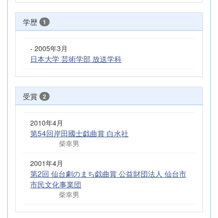
学歴
1
- 2005年3月
日本大学 芸術学部 放送学科
受賞
2
2010年4月
第54回岸田國士戯曲賞 白水社
柴幸男
2001年4月
第2回 仙台劇のまち戯曲賞 公益財団法人 仙台市
市民文化事業団
柴幸男