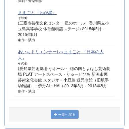
演劇・音楽創作
ままごと『わが星』
その他
(三鷹市芸術文化センター 星のホール・香川県立小
豆島高等学校 体育館特設ステージ) 2015年5月 -
2015年5月
劇作・演出
あいちトリエンナーレ×ままごと 『日本の大
人』
その他
(愛知県芸術劇場 小ホール・ 穂の国とよはし芸術劇
場 PLAT アートスペース・りゅーとぴあ 新潟市民
芸術文化会館 スタジオ・小豆島 遊児老館（旧坂手
幼稚園）・伊丹AI・HAL) 2013年8月 - 2013年8月
劇作・演出
一覧へ戻る