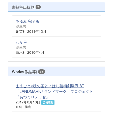
書籍等出版物
2
あゆみ 完全版
柴幸男
創英社 2011年12月
わが星
柴幸男
白水社 2010年4月
Works(作品等)
65
ままごと×穂の国とよはし芸術劇場PLAT
「LANDMARK / ランドマーク」プロジェクト
『あつまりメッセ』
2017年8月18日
芸術活動
企画・構成