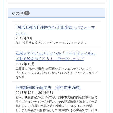
その他
6
TALK EVENT 淺井裕介×石田尚志（パフォーマ
ンス）
2019年1月
作家 浅井裕介氏とのトークショー＋パフォーマンス
江東シネマフェスティバル「１６ミリフィルム
で動く絵をつくろう！」ワークショップ
2017年12月
二日間にわたり開催した江東シネマフェスティバルにて、
「１６ミリフィルムで動く絵をつくろう！」ワークショップ
を担当。
公開制作60 石田尚志 （府中市美術館）
2013年12月 - 2014年3月
画家、映像作家の石田尚志が、府中市美術館館公開制作室で
ライブペインティングを行い、その記録映像を編集して作品
化します。 部屋の変化と絵の変化をリアルタイムで目撃
し、また事後に映像作品として追体験できる機会です。絵画