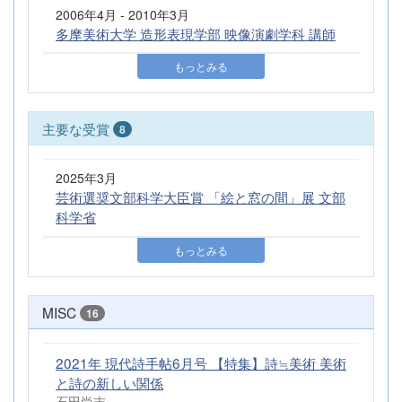
2006年4月 - 2010年3月
多摩美術大学 造形表現学部 映像演劇学科 講師
もっとみる
主要な受賞
8
2025年3月
芸術選奨文部科学大臣賞 「絵と窓の間」展 文部
科学省
もっとみる
MISC
16
2021年 現代詩手帖6月号 【特集】詩≒美術 美術
と詩の新しい関係
石田尚志