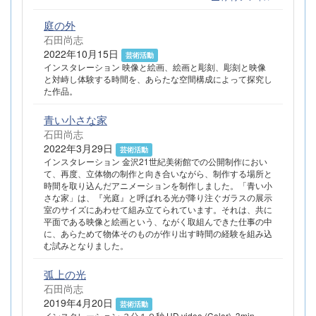
庭の外
石田尚志
2022年10月15日
芸術活動
インスタレーション 映像と絵画、絵画と彫刻、彫刻と映像
と対峙し体験する時間を、あらたな空間構成によって探究し
た作品。
青い小さな家
石田尚志
2022年3月29日
芸術活動
インスタレーション 金沢21世紀美術館での公開制作におい
て、再度、立体物の制作と向き合いながら、制作する場所と
時間を取り込んだアニメーションを制作しました。「青い小
さな家」は、『光庭』と呼ばれる光が降り注ぐガラスの展示
室のサイズにあわせて組み立てられています。それは、共に
平面である映像と絵画という、ながく取組んできた仕事の中
に、あらためて物体そのものが作り出す時間の経験を組み込
む試みとなりました。
弧上の光
石田尚志
2019年4月20日
芸術活動
インスタレーション ３分１９秒 HD video (Color), 3min