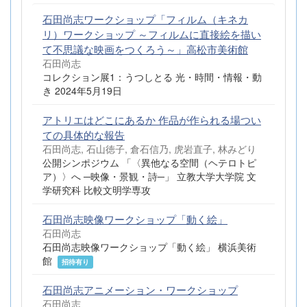
石田尚志ワークショップ「フィルム（キネカ
リ）ワークショップ ～フィルムに直接絵を描い
て不思議な映画をつくろう～」高松市美術館
石田尚志
コレクション展1：うつしとる 光・時間・情報・動
き 2024年5月19日
アトリエはどこにあるか 作品が作られる場つい
ての具体的な報告
石田尚志, 石山徳子, 倉石信乃, 虎岩直子, 林みどり
公開シンポジウム 「〈異他なる空間（ヘテロトピ
ア）〉へ ─映像・景観・詩─」 立教大学大学院 文
学研究科 比較文明学専攻
石田尚志映像ワークショップ「動く絵」
石田尚志
石田尚志映像ワークショップ「動く絵」 横浜美術
館
招待有り
石田尚志アニメーション・ワークショップ
石田尚志