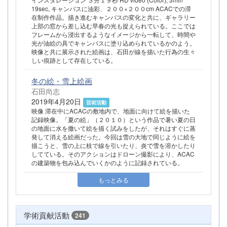
19sec, キャンバスに油彩、２００×２００cm ACACでの滞
在制作作品。描き進むキャンバスの変化と共に、ギャラリー
上部の窓から差し込む早春の光も捉えられている。ここでは
フレームから浸出するようなイメージから一転して、時間や
光が油絵の具でキャンバスに塗り込められているかのよう。
映像と共に展示された絵画は、石田が線を描いた行為の生々
しい痕跡として存在している。
冬の絵・雪上絵画
石田尚志
2019年4月20日
芸術活動
映像 滞在中にACACの敷地内で、地面に向けて絵を描いた
記録映像。「夏の絵」（２０１０）という作品で暑い夏の日
の地面に水を撒いて絵を描く試みをしたが、それはすぐに蒸
発して消える絵画だった。今回は雪の大地で同じように絵を
描こうと、雪の上に枝で線を引いたり、炎で雪を溶かしたり
してている。そのアクションはドローン撮影により、ACAC
の建築物を包み込んでいくかのように記録されている。
もっとみる
学術貢献活動
241