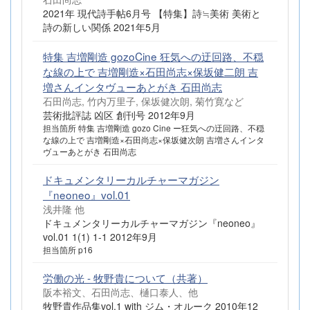
2021年 現代詩手帖6月号 【特集】詩≒美術 美術と
詩の新しい関係 2021年5月
特集 吉増剛造 gozoCine 狂気への迂回路、不穏
な線の上で 吉増剛造×石田尚志×保坂健二朗 吉
増さんインタヴューあとがき 石田尚志
石田尚志, 竹内万里子, 保坂健次朗, 菊竹寛など
芸術批評誌 凶区 創刊号 2012年9月
担当箇所 特集 吉増剛造 gozo Cine ー狂気への迂回路、不穏
な線の上で 吉増剛造×石田尚志×保坂健次朗 吉増さんインタ
ヴューあとがき 石田尚志
ドキュメンタリーカルチャーマガジン
『neoneo』vol.01
浅井隆 他
ドキュメンタリーカルチャーマガジン『neoneo』
vol.01 1(1) 1-1 2012年9月
担当箇所 p16
労働の光 - 牧野貴について（共著）
阪本裕文、石田尚志、樋口泰人、他
牧野貴作品集vol.1 with ジム・オルーク 2010年12