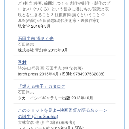
ど (担当:共著, 範囲:II.つくる 創作や制作・製作のプ
ロセス/《つくる》という営みに潜むもの/認識と表
現とを生きること 3 往復書簡:描くということ O
JUN(画家)×石田尚志(現代美術家・映像作家))
弘文堂 2016年3月
石田尚志 渦まく光
石田尚志
株式会社 青幻舎 2015年9月
季村
詩:矢口哲男 画:石田尚志 (担当:共著)
torch press 2015年4月 (ISBN: 9784907562038)
「燃える椅子」カタログ
石田尚志
タカ・イシイギャラリー出版 2013年10月
このショットを見よ─映画監督が語る名シーン
の誕生 (CineSophia)
大林宣彦 他 (担当:編者(編著者))
フィルムアート社 2012年9月 (ISBN: