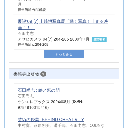
月
担当箇所 作品解説
展評'09 [7] 山崎博写真展「動く写真！止まる映
画！！」
石田尚志
アサヒカメラ 94(7) 204-205 2009年7月
筆頭著者
担当箇所 p.204-205
もっとみる
書籍等出版物
9
石田尚志 : 絵と窓の間
石田尚志
ケンエレブックス 2024年8月 (ISBN:
9784910315416)
芸術の授業- BEHIND CREATIVITY
中村寛、萩原朔美、港千尋、石田尚志、OJUNな