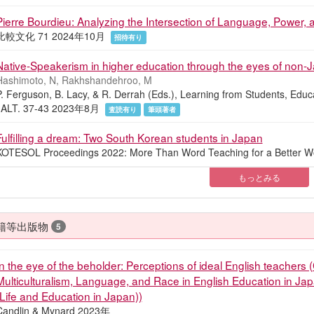
Pierre Bourdieu: Analyzing the Intersection of Language, Power,
比較文化 71 2024年10月
招待有り
Native-Speakerism in higher education through the eyes of no
Hashimoto, N, Rakhshandehroo, M
P. Ferguson, B. Lacy, & R. Derrah (Eds.), Learning from Students, Ed
JALT. 37-43 2023年8月
査読有り
筆頭著者
Fulfilling a dream: Two South Korean students in Japan
KOTESOL Proceedings 2022: More Than Word Teaching for a Better
もっとみる
籍等出版物
5
In the eye of the beholder: Perceptions of ideal English teachers (
Multiculturalism, Language, and Race in English Education in J
(Life and Education in Japan))
Candlin & Mynard 2023年