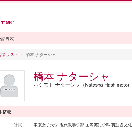
ormation
英語専攻
究者リスト
橋本 ナターシャ
橋本 ナターシャ
ハシモト ナターシャ (Natasha Hashimoto)
本情報
所属
東京女子大学 現代教養学部 国際英語学科 英語圏文化