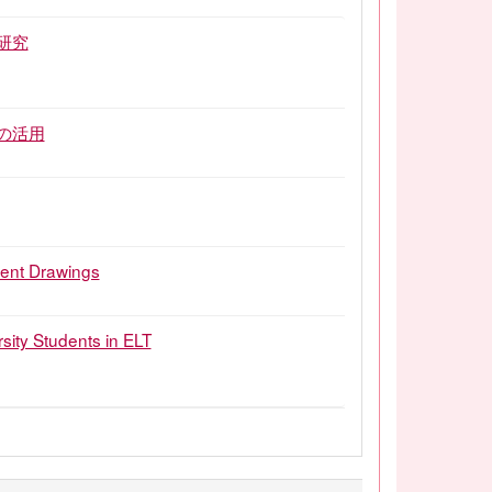
研究
の活用
dent Drawings
sity Students in ELT