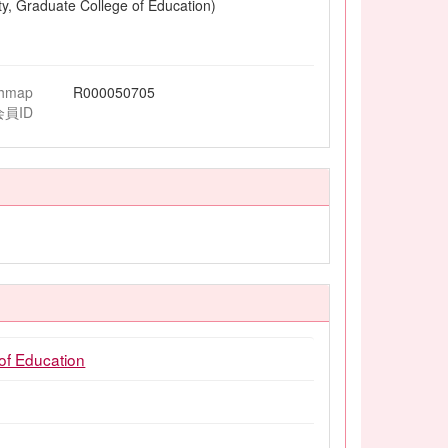
ty, Graduate College of Education)
chmap
R000050705
会員ID
of Education