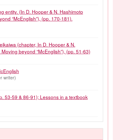
g entity. (In D. Hooper & N. Hashimoto
yond “McEnglish”), (pp. 170-181).
ikaiwa (chapter, In D. Hooper & N.
: Moving beyond “McEnglish”), (pp. 51-63)
McEnglish
writer)
pp. 53-59 & 86-91); Lessons in a textbook