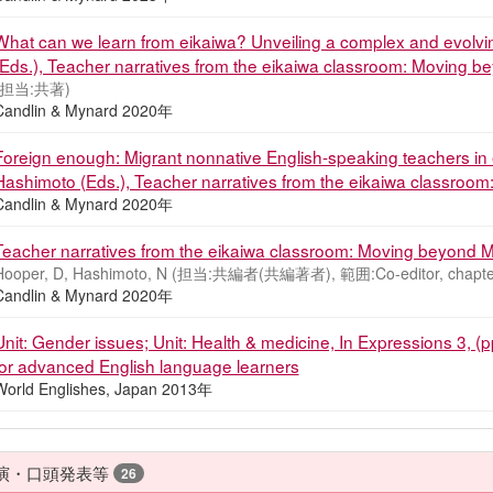
What can we learn from eikaiwa? Unveiling a complex and evolvin
(Eds.), Teacher narratives from the eikaiwa classroom: Moving be
(担当:共著)
Candlin & Mynard 2020年
Foreign enough: Migrant nonnative English-speaking teachers in e
Hashimoto (Eds.), Teacher narratives from the eikaiwa classroom
Candlin & Mynard 2020年
Teacher narratives from the eikaiwa classroom: Moving beyond 
Hooper, D, Hashimoto, N (担当:共編者(共編著者), 範囲:Co-editor, chapter 
Candlin & Mynard 2020年
Unit: Gender issues; Unit: Health & medicine, In Expressions 3, (
for advanced English language learners
World Englishes, Japan 2013年
演・口頭発表等
26