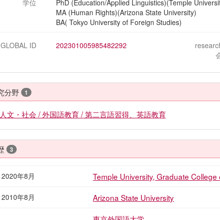
学位
PhD (Education/Applied Linguistics)(Temple Universi
MA (Human Rights)(Arizona State University)
BA( Tokyo University of Foreign Studies)
-GLOBAL ID
202301005985482292
resear
究分野
1
人文・社会 / 外国語教育 / 第二言語習得、英語教育
歴
3
- 2020年8月
Temple University, Graduate College 
- 2010年8月
Arizona State University
東京外国語大学