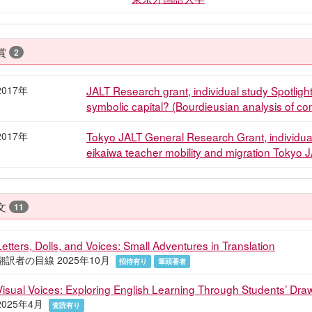
賞
2
2017年
JALT Research grant, individual study Spotlig
symbolic capital? (Bourdieusian analysis of co
2017年
Tokyo JALT General Research Grant, individual
eikaiwa teacher mobility and migration Tokyo 
文
11
Letters, Dolls, and Voices: Small Adventures in Translation
翻訳者の目線 2025年10月
招待有り
筆頭著者
Visual Voices: Exploring English Learning Through Students’ Dra
2025年4月
査読有り