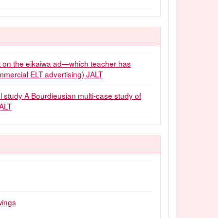
ht on the eikaiwa ad—which teacher has
mmercial ELT advertising) JALT
 study A Bourdieusian multi-case study of
JALT
wings