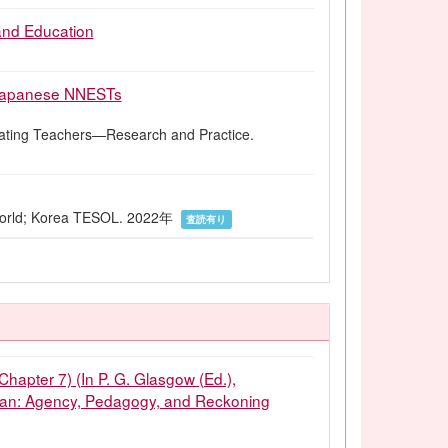
 and Education
n-Japanese NNESTs
ucating Teachers—Research and Practice.
 World; Korea TESOL. 2022年
査読有り
Chapter 7) (In P. G. Glasgow (Ed.),
apan: Agency, Pedagogy, and Reckoning