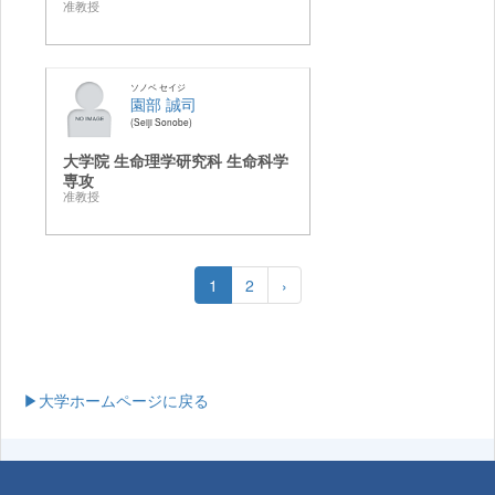
准教授
ソノベ セイジ
園部 誠司
Seiji Sonobe
大学院 生命理学研究科 生命科学
専攻
准教授
1
2
›
▶大学ホームページに戻る