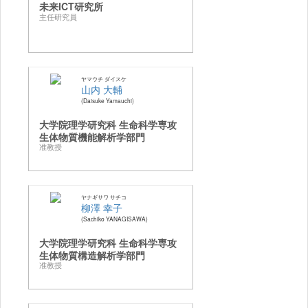
未来ICT研究所
主任研究員
ヤマウチ ダイスケ
山内 大輔
Daisuke Yamauchi
大学院理学研究科 生命科学専攻
生体物質機能解析学部門
准教授
ヤナギサワ サチコ
柳澤 幸子
Sachiko YANAGISAWA
大学院理学研究科 生命科学専攻
生体物質構造解析学部門
准教授