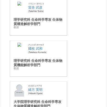
トウシャ タケヒコ
當舎 武彦
Takehiko Tosha
理学研究科 生命科学専攻 生体物
質構造解析学部門
教授
クニエダ タケカズ
國枝 武和
Takekazu Kunieda
理学研究科 生命科学専攻 生体物
質機能解析学部門
教授
オガタ ヒデアキ
緒方 英明
Hideaki Ogata
大学院理学研究科 生命科学専攻
生体物質構造解析学部門