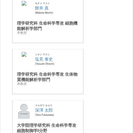
モチイ マコト
餅井 真
Makoto Mochii
理学研究科 生命科学専攻 細胞機
能解析学部門
準教授
シオミ ヤスシ
塩見 泰史
Yasushi Shiomi
理学研究科 生命科学専攻 生体物
質機能解析学部門
准教授
フカザワ タロウ
深澤 太郎
Taro Fukazawa
大学院理学研究科 生命科学専攻
細胞制御学I分野