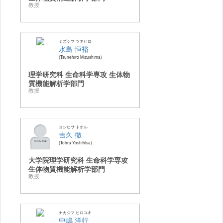
教授
ミズシマ ツネヒロ
水島 恒裕
Tsunehiro Mizushima
理学研究科 生命科学専攻 生体物
質機能解析学部門
教授
ヨシヒサ トオル
吉久 徹
Tohru Yoshihisa
大学院理学研究科 生命科学専攻
生体物質機能解析学部門
教授
ナカジマ ヒロユキ
中嶋 洋行