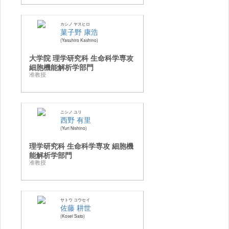
カシノ ヤスヒロ
菓子野 康浩
Yasuhiro Kashino
大学院 理学研究科 生命科学専攻
細胞機能解析学部門
准教授
ニシノ ユリ
西野 有里
Yuri Nishino
理学研究科 生命科学専攻 細胞機
能解析学部門
准教授
サトウ コウセイ
佐藤 耕世
Kosei Sato