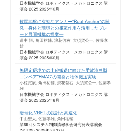
日本機械学会 ロボティクス・メカトロニクス 講
演会 2025 2025年6月
軟弱地盤に有効なアンカー"Root-Anchor"の開
発―身体と環境との相互作用を活用したブレ
ード展開機構の提案―
道中 恒, 角田祐輔, 浪花啓右, 大須賀公一, 佐藤孝
雄
日本機械学会 ロボティクス・メカトロニクス 講
演会 2025 2025年6月
無限定環境での土砂搬送に向けた柔軟湾曲型
コンベア"FMAC"の開発と物体搬送実験
小椋寛展, 角田祐輔, 浪花啓右, 大須賀公一, 佐藤孝
雄
日本機械学会 ロボティクス・メカトロニクス 講
演会 2025 2025年6月
暗号化 VRFT の設計と高速化
中山聖太, 佐藤孝雄, 角田祐輔
第69回システム制御情報学会研究発表講演会
(SCI'25) 2025年5月27日