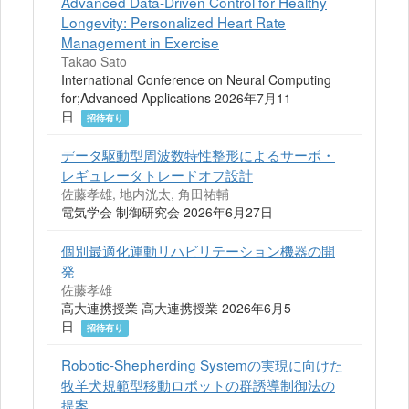
Advanced Data-Driven Control for Healthy
Longevity: Personalized Heart Rate
Management in Exercise
Takao Sato
International Conference on Neural Computing
for;Advanced Applications 2026年7月11
日
招待有り
データ駆動型周波数特性整形によるサーボ・
レギュレータトレードオフ設計
佐藤孝雄, 地内洸太, 角田祐輔
電気学会 制御研究会 2026年6月27日
個別最適化運動リハビリテーション機器の開
発
佐藤孝雄
高大連携授業 高大連携授業 2026年6月5
日
招待有り
Robotic-Shepherding Systemの実現に向けた
牧羊犬規範型移動ロボットの群誘導制御法の
提案