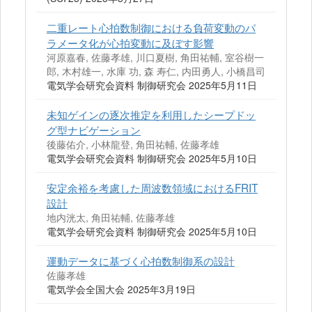
二重レート心拍数制御における負荷変動のパ
ラメータ化が心拍変動に及ぼす影響
河原嘉春, 佐藤孝雄, 川口夏樹, 角田祐輔, 室谷樹一
郎, 木村雄一, 水庫 功, 森 寿仁, 内田勇人, 小橋昌司
電気学会研究会資料 制御研究会 2025年5月11日
未知ゲインの逐次推定を利用したシープドッ
グ型ナビゲーション
後藤佑介, 小林龍登, 角田祐輔, 佐藤孝雄
電気学会研究会資料 制御研究会 2025年5月10日
安定余裕を考慮した周波数領域におけるFRIT
設計
地内洸太, 角田祐輔, 佐藤孝雄
電気学会研究会資料 制御研究会 2025年5月10日
運動データに基づく心拍数制御系の設計
佐藤孝雄
電気学会全国大会 2025年3月19日