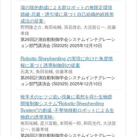
場の陰的創成による群ロボットの無限定環境
踏破-忌避・誘引場に基づく自己組織的経路形
成法の提案-
野間隆之介, 角田祐輔, 浪花啓右, 大須賀公一, 佐藤
孝雄
第26回計測自動制御学会システムインテグレーシ
ョン部門講演会 (SI2025) 2025年12月10日
Robotic-Shepherding の実現に向けた角度情
報に基づく誘導制御則の提案
石真大, 角田祐輔, 佐藤孝雄
第26回計測自動制御学会システムインテグレーシ
ョン部門講演会 (SI2025) 2025年12月10日
牧羊犬のヒツジ追い現象に着想を得た生物群
間接制御システム"Robotic-Shepherding
System"の創成 -不整地移動ロボットによる生
物群の誘導実験-
角田祐輔, 是川直毅, 末岡裕一郎, 和田光代, 大須賀
公一, 佐藤孝雄
第26回計測自動制御学会システムインテグレーシ