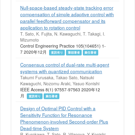
Null-space-based steady-state tracking error
compensation of simple adaptive control with
parallel feedforward compensator and its
application to rotation control
T. Sato, K. Fujita, N. Kawaguchi, T. Takagi, I.
Mizumoto
Control Engineering Practice 105(104651) 1-
7 2020年12月
査読有り
筆頭著者
責任著者
Consensus control of dual-rate multi-agent
systems with quantized communication
Takumi Furusaka, Takao Sato, Natsuki
Kawaguchi, Nozomu Araki, Yasuo Konishi
IEEE Access 8(1) 97557-97563 2020年12
月
査読有り
責任著者
Design of Optimal PID Control with a
Sensitivity Function for Resonance
Phenomenon-involved Second-order Plus
Dead-time System
R. Kurokawa, T. Sato, R. Vilanova, Y. Konishi