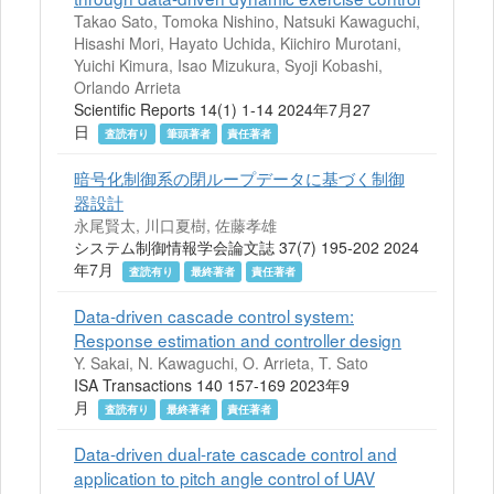
Takao Sato, Tomoka Nishino, Natsuki Kawaguchi,
Hisashi Mori, Hayato Uchida, Kiichiro Murotani,
Yuichi Kimura, Isao Mizukura, Syoji Kobashi,
Orlando Arrieta
Scientific Reports 14(1) 1-14 2024年7月27
日
査読有り
筆頭著者
責任著者
暗号化制御系の閉ループデータに基づく制御
器設計
永尾賢太, 川口夏樹, 佐藤孝雄
システム制御情報学会論文誌 37(7) 195-202 2024
年7月
査読有り
最終著者
責任著者
Data-driven cascade control system:
Response estimation and controller design
Y. Sakai, N. Kawaguchi, O. Arrieta, T. Sato
ISA Transactions 140 157-169 2023年9
月
査読有り
最終著者
責任著者
Data-driven dual-rate cascade control and
application to pitch angle control of UAV