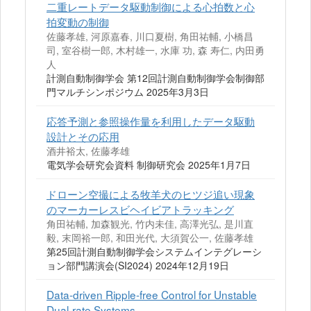
二重レートデータ駆動制御による心拍数と心
拍変動の制御
佐藤孝雄, 河原嘉春, 川口夏樹, 角田祐輔, 小橋昌
司, 室谷樹一郎, 木村雄一, 水庫 功, 森 寿仁, 内田勇
人
計測自動制御学会 第12回計測自動制御学会制御部
門マルチシンポジウム 2025年3月3日
応答予測と参照操作量を利用したデータ駆動
設計とその応用
酒井裕太, 佐藤孝雄
電気学会研究会資料 制御研究会 2025年1月7日
ドローン空撮による牧羊犬のヒツジ追い現象
のマーカーレスビヘイビアトラッキング
角田祐輔, 加森観光, 竹内未佳, 高澤光弘, 是川直
毅, 末岡裕一郎, 和田光代, 大須賀公一, 佐藤孝雄
第25回計測自動制御学会システムインテグレーシ
ョン部門講演会(SI2024) 2024年12月19日
Data-driven Ripple-free Control for Unstable
Dual-rate Systems