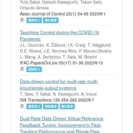
Yuta Sakai, Natsuki Kawaguchi, Takao Sato,
Orlando Arrieta
Asian Journal of Control 25(1) 54-65 2023年1
月
査読有り
責任著者
Teaching Control during the COVID-19
Pandemic
J.L. Guzmán, K. Žáková, I.K. Craig, T. Hägglund,
D.E. Rivera, J.E. Normey-Rico, P. Moura-Oliveira,
L. Wang, A. Serbezov, T. Sato, M. Beschi
IFAC-PapersOnLine 55(17) 31-36 2022年10
月
査読有り
Data-driven control for multi-rate multi-
input/single-output systems
T. Sato, Y. Sakai, N. Kawaguchi, A. Inoue
ISA Transactions 126 254-262 2022年7
月
査読有り
筆頭著者
責任著者
Dual-Rate Data-Driven Virtual Reference
Feedback Tuning: Improvement in Fast-
Tracking Performance and Ripple-Free