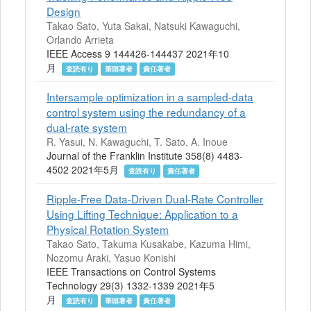
Design
Takao Sato, Yuta Sakai, Natsuki Kawaguchi,
Orlando Arrieta
IEEE Access 9 144426-144437 2021年10
月
査読有り
筆頭著者
責任著者
Intersample optimization in a sampled-data
control system using the redundancy of a
dual-rate system
R. Yasui, N. Kawaguchi, T. Sato, A. Inoue
Journal of the Franklin Institute 358(8) 4483-
4502 2021年5月
査読有り
責任著者
Ripple-Free Data-Driven Dual-Rate Controller
Using Lifting Technique: Application to a
Physical Rotation System
Takao Sato, Takuma Kusakabe, Kazuma Himi,
Nozomu Araki, Yasuo Konishi
IEEE Transactions on Control Systems
Technology 29(3) 1332-1339 2021年5
月
査読有り
筆頭著者
責任著者