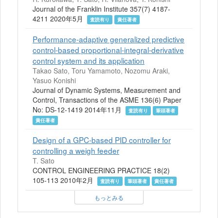
Journal of the Franklin Institute 357(7) 4187-
4211 2020年5月
査読有り
責任著者
Performance-adaptive generalized predictive
control-based proportional-integral-derivative
control system and its application
Takao Sato, Toru Yamamoto, Nozomu Araki,
Yasuo Konishi
Journal of Dynamic Systems, Measurement and
Control, Transactions of the ASME 136(6) Paper
No: DS-12-1419 2014年11月
査読有り
筆頭著者
責任著者
Design of a GPC-based PID controller for
controlling a weigh feeder
T. Sato
CONTROL ENGINEERING PRACTICE 18(2)
105-113 2010年2月
査読有り
筆頭著者
責任著者
もっとみる