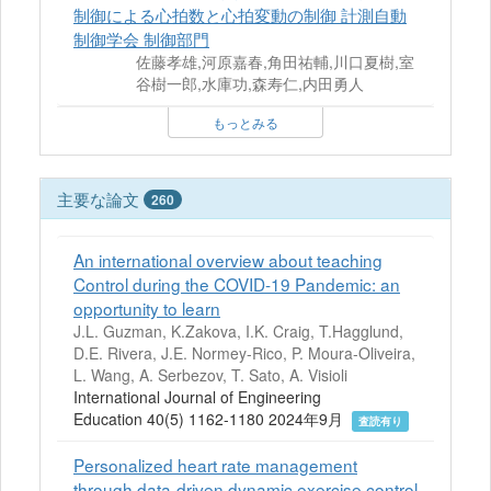
制御による心拍数と心拍変動の制御 計測自動
制御学会 制御部門
佐藤孝雄,河原嘉春,角田祐輔,川口夏樹,室
谷樹一郎,水庫功,森寿仁,内田勇人
もっとみる
主要な論文
260
An international overview about teaching
Control during the COVID-19 Pandemic: an
opportunity to learn
J.L. Guzman, K.Zakova, I.K. Craig, T.Hagglund,
D.E. Rivera, J.E. Normey-Rico, P. Moura-Oliveira,
L. Wang, A. Serbezov, T. Sato, A. Visioli
International Journal of Engineering
Education 40(5) 1162-1180 2024年9月
査読有り
Personalized heart rate management
through data-driven dynamic exercise control