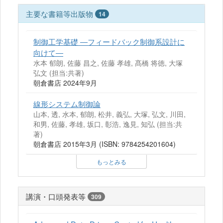
主要な書籍等出版物
14
制御工学基礎 ―フィードバック制御系設計に
向けて―
水本 郁朗, 佐藤 昌之, 佐藤 孝雄, 髙橋 将徳, 大塚
弘文 (担当:共著)
朝倉書店 2024年9月
線形システム制御論
山本, 透, 水本, 郁朗, 松井, 義弘, 大塚, 弘文, 川田,
和男, 佐藤, 孝雄, 坂口, 彰浩, 逸見, 知弘 (担当:共
著)
朝倉書店 2015年3月 (ISBN: 9784254201604)
もっとみる
講演・口頭発表等
309