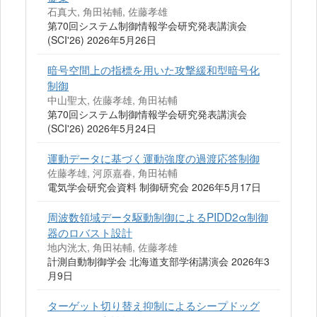
石真大, 角田祐輔, 佐藤孝雄
第70回システム制御情報学会研究発表講演会
(SCI'26) 2026年5月26日
暗号空間上の指標を用いた攻撃緩和型暗号化
制御
中山聖太, 佐藤孝雄, 角田祐輔
第70回システム制御情報学会研究発表講演会
(SCI'26) 2026年5月24日
運動データに基づく運動強度の過渡応答制御
佐藤孝雄, 河原嘉春, 角田祐輔
電気学会研究会資料 制御研究会 2026年5月17日
周波数領域データ駆動制御によるPIDD2α制御
器のロバスト設計
地内洸太, 角田祐輔, 佐藤孝雄
計測自動制御学会 北海道支部学術講演会 2026年3
月9日
ターゲット切り替え抑制によるシープドッグ