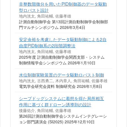
非整数階微分を用いたPID制御器のデータ駆動
型ロバスト設計
地内洸太, 角田祐輔, 佐藤孝雄
計測自動制御学会 第13回計測自動制御学会制御部
門マルチシンポジウム 2026年3月4日
安定余裕を考慮したデータ駆動制御による2自
由度PID制御系の2段階調整法
地内洸太, 角田祐輔, 佐藤孝雄
2025年度 計測自動制御学会関西支部・システム
制御情報学会シンポジウム 2026年1月10日
水位制御実験装置のデータ駆動ロバスト制御
地内洸太, 古西勇二, 木内章人, 角田祐輔, 佐藤孝雄
電気学会研究会資料 制御研究会 2026年1月8日
シープドッグシステムに着想を得た局所相互
作用に基づく群ドローン誘導則の設計
後藤佑介, 角田祐輔, 佐藤孝雄
第26回計測自動制御学会システムインテグレーシ
ョン部門講演会 (SI2025) 2025年12月10日