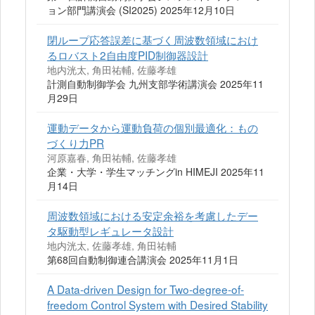
ョン部門講演会 (SI2025) 2025年12月10日
閉ループ応答誤差に基づく周波数領域におけ
るロバスト2自由度PID制御器設計
地内洸太, 角田祐輔, 佐藤孝雄
計測自動制御学会 九州支部学術講演会 2025年11
月29日
運動データから運動負荷の個別最適化：もの
づくり力PR
河原嘉春, 角田祐輔, 佐藤孝雄
企業・大学・学生マッチングin HIMEJI 2025年11
月14日
周波数領域における安定余裕を考慮したデー
タ駆動型レギュレータ設計
地内洸太, 佐藤孝雄, 角田祐輔
第68回自動制御連合講演会 2025年11月1日
A Data-driven Design for Two-degree-of-
freedom Control System with Desired Stability