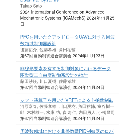
Takao Sato
2024 International Conference on Advanced
Mechatronic Systems (ICAMechS) 2024年11月25
日
PFCを用いたクアッドロ―タUAVに対する周波
数領域制御器設計
後藤佑介, 佐藤孝雄, 角田祐輔
第67回自動制御連合講演会 2024年11月23日
非線形要素を有する制御対象におけるデータ
駆動型二自由度制御系設計の検討
藤田紗瑛, 川口夏樹, 佐藤孝雄
第67回自動制御連合講演会 2024年11月24日
シフト演算子を用いたVRFTによる心拍数制御
河原嘉春, 佐藤孝雄, 川口夏樹, 角田祐輔, 室谷樹一
郎, 木村雄一, 水庫 功, 森 寿仁, 内田勇人, 小橋昌司
第67回自動制御連合講演会 2024年11月24日
周波数領域における非整数階PID制御器のロバ