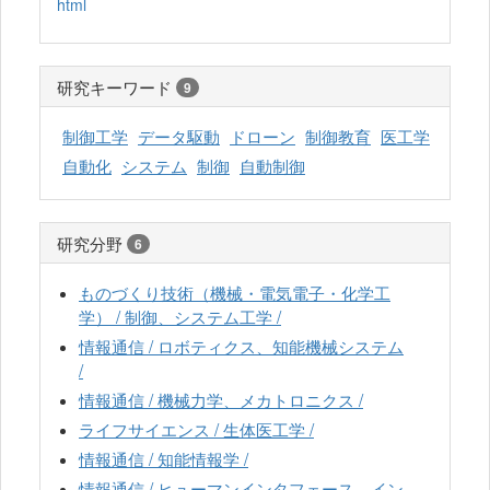
html
研究キーワード
9
制御工学
データ駆動
ドローン
制御教育
医工学
自動化
システム
制御
自動制御
研究分野
6
ものづくり技術（機械・電気電子・化学工
学） / 制御、システム工学 /
情報通信 / ロボティクス、知能機械システム
/
情報通信 / 機械力学、メカトロニクス /
ライフサイエンス / 生体医工学 /
情報通信 / 知能情報学 /
情報通信 / ヒューマンインタフェース、イン