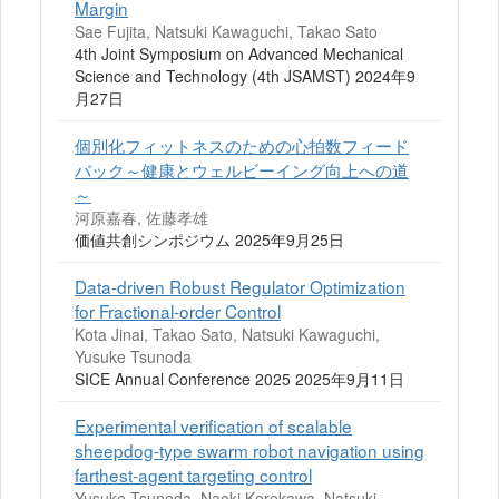
Margin
Sae Fujita, Natsuki Kawaguchi, Takao Sato
4th Joint Symposium on Advanced Mechanical
Science and Technology (4th JSAMST) 2024年9
月27日
個別化フィットネスのための心拍数フィード
バック～健康とウェルビーイング向上への道
～
河原嘉春, 佐藤孝雄
価値共創シンポジウム 2025年9月25日
Data-driven Robust Regulator Optimization
for Fractional-order Control
Kota Jinai, Takao Sato, Natsuki Kawaguchi,
Yusuke Tsunoda
SICE Annual Conference 2025 2025年9月11日
Experimental verification of scalable
sheepdog-type swarm robot navigation using
farthest-agent targeting control
Yusuke Tsunoda, Naoki Korekawa, Natsuki