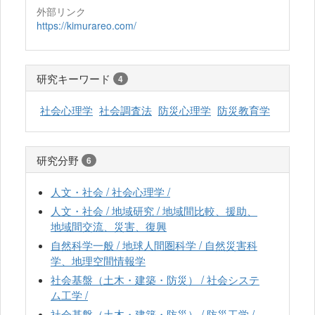
外部リンク
https://kimurareo.com/
研究キーワード
4
社会心理学
社会調査法
防災心理学
防災教育学
研究分野
6
人文・社会 / 社会心理学 /
人文・社会 / 地域研究 / 地域間比較、援助、
地域間交流、災害、復興
自然科学一般 / 地球人間圏科学 / 自然災害科
学、地理空間情報学
社会基盤（土木・建築・防災） / 社会システ
ム工学 /
社会基盤（土木・建築・防災） / 防災工学 /