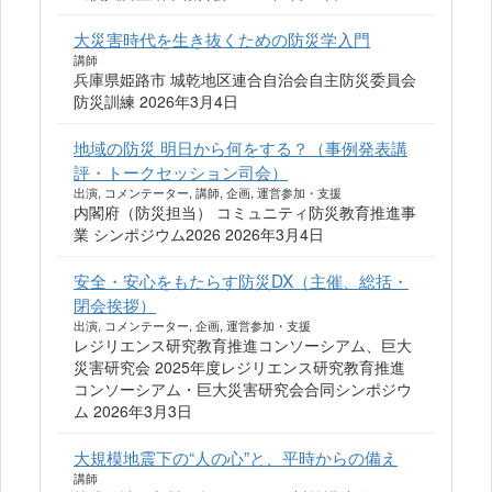
大災害時代を生き抜くための防災学入門
講師
兵庫県姫路市 城乾地区連合自治会自主防災委員会
防災訓練 2026年3月4日
地域の防災 明日から何をする？（事例発表講
評・トークセッション司会）
出演, コメンテーター, 講師, 企画, 運営参加・支援
内閣府（防災担当） コミュニティ防災教育推進事
業 シンポジウム2026 2026年3月4日
安全・安心をもたらす防災DX（主催、総括・
閉会挨拶）
出演, コメンテーター, 企画, 運営参加・支援
レジリエンス研究教育推進コンソーシアム、巨大
災害研究会 2025年度レジリエンス研究教育推進
コンソーシアム・巨大災害研究会合同シンポジウ
ム 2026年3月3日
大規模地震下の“人の心”と、平時からの備え
講師