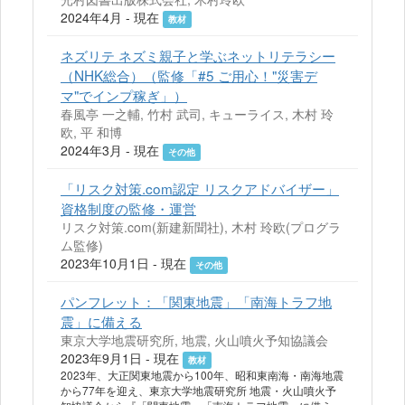
2024年4月 - 現在
教材
ネズリテ ネズミ親子と学ぶネットリテラシー
（NHK総合）（監修「#5 ご用心！"災害デ
マ"でインプ稼ぎ」）
春風亭 一之輔, 竹村 武司, キューライス, 木村 玲
欧, 平 和博
2024年3月 - 現在
その他
「リスク対策.com認定 リスクアドバイザー」
資格制度の監修・運営
リスク対策.com(新建新聞社), 木村 玲欧(プログラ
ム監修)
2023年10月1日 - 現在
その他
パンフレット：「関東地震」「南海トラフ地
震」に備える
東京大学地震研究所, 地震, 火山噴火予知協議会
2023年9月1日 - 現在
教材
2023年、大正関東地震から100年、昭和東南海・南海地震
から77年を迎え、東京大学地震研究所 地震・火山噴火予