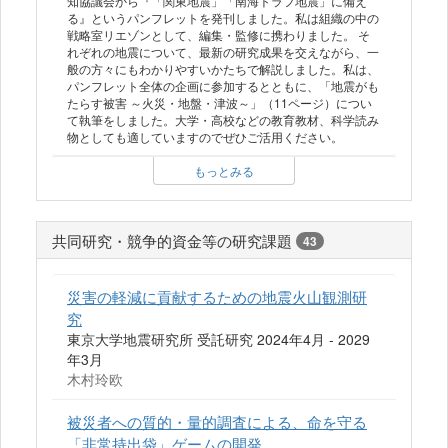
知協議会から『「関東地震」「南海トラフ地震」に備え
る』というパンフレットを発刊しました。私は組織の中の
戦略室リエゾンとして、編集・監修に携わりました。 そ
れぞれの地震について、最新の研究成果を交えながら、一
般の方々にもわかりやすいかたちで解説しました。私は、
パンフレット全体の企画に参加するとともに、「地震がも
たらす被害 ～火災・地盤・津波～」（11ページ）につい
て執筆をしました。大学・高校などの教育教材、科学読み
物としても適していますのでぜひご活用ください。
もっとみる
共同研究・競争的資金等の研究課題
43
災害の軽減に貢献するための地震火山観測研
究
東京大学地震研究所 受託研究 2024年4月 - 2029
年3月
木村玲欧
被災者への質的・量的調査による、命を守る
「非常持出袋」ゲームの開発