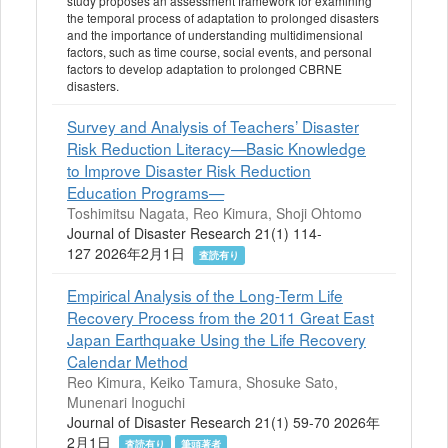
study proposes an assessment framework for examining
the temporal process of adaptation to prolonged disasters
and the importance of understanding multidimensional
factors, such as time course, social events, and personal
factors to develop adaptation to prolonged CBRNE
disasters.
Survey and Analysis of Teachers’ Disaster
Risk Reduction Literacy—Basic Knowledge
to Improve Disaster Risk Reduction
Education Programs—
Toshimitsu Nagata, Reo Kimura, Shoji Ohtomo
Journal of Disaster Research 21(1) 114-
127 2026年2月1日
査読有り
Empirical Analysis of the Long-Term Life
Recovery Process from the 2011 Great East
Japan Earthquake Using the Life Recovery
Calendar Method
Reo Kimura, Keiko Tamura, Shosuke Sato,
Munenari Inoguchi
Journal of Disaster Research 21(1) 59-70 2026年
2月1日
査読有り
筆頭著者