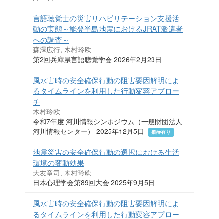
言語聴覚士の災害リハビリテーション支援活
動の実態～能登半島地震におけるJRAT派遣者
への調査～
森澤広行, 木村玲欧
第2回兵庫県言語聴覚学会 2026年2月23日
風水害時の安全確保行動の阻害要因解明によ
るタイムラインを利用した行動変容アプロー
チ
木村玲欧
令和7年度 河川情報シンポジウム（一般財団法人
河川情報センター） 2025年12月5日
招待有り
地震災害の安全確保行動の選択における生活
環境の変動効果
大友章司, 木村玲欧
日本心理学会第89回大会 2025年9月5日
風水害時の安全確保行動の阻害要因解明によ
るタイムラインを利用した行動変容アプロー