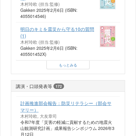
木村玲欧 (担当:監修)
Gakken 2025年2月6日 (ISBN:
4055014546)
明日のキミを震災から守る10の質問
(1)
木村玲欧 (担当:監修)
Gakken 2025年2月6日 (ISBN:
405501452X)
もっとみる
講演・口頭発表等
172
計画推進部会報告：防災リテラシー（部会サ
マリー）
木村玲欧, 大友章司
令和7年度「災害の軽減に貢献するための地震火
山観測研究計画」成果報告シンポジウム 2026年3
月12日