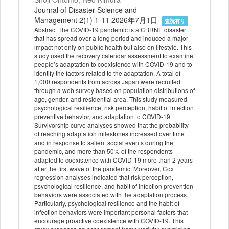
Journal of Disaster Science and
Management 2(1) 1-11 2026年7月1日
査読有り
Abstract The COVID-19 pandemic is a CBRNE disaster
that has spread over a long period and induced a major
impact not only on public health but also on lifestyle. This
study used the recovery calendar assessment to examine
people’s adaptation to coexistence with COVID-19 and to
identify the factors related to the adaptation. A total of
1,000 respondents from across Japan were recruited
through a web survey based on population distributions of
age, gender, and residential area. This study measured
psychological resilience, risk perception, habit of infection
preventive behavior, and adaptation to COVID-19.
Survivorship curve analyses showed that the probability
of reaching adaptation milestones increased over time
and in response to salient social events during the
pandemic, and more than 50% of the respondents
adapted to coexistence with COVID-19 more than 2 years
after the first wave of the pandemic. Moreover, Cox
regression analyses indicated that risk perception,
psychological resilience, and habit of infection prevention
behaviors were associated with the adaptation process.
Particularly, psychological resilience and the habit of
infection behaviors were important personal factors that
encourage proactive coexistence with COVID-19. This