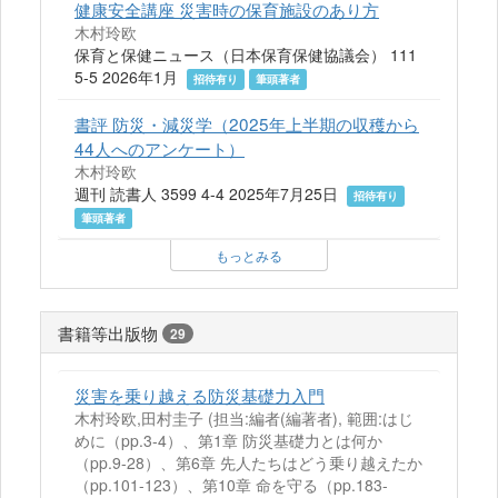
健康安全講座 災害時の保育施設のあり方
木村玲欧
保育と保健ニュース（日本保育保健協議会） 111
5-5 2026年1月
招待有り
筆頭著者
書評 防災・減災学（2025年上半期の収穫から
44人へのアンケート）
木村玲欧
週刊 読書人 3599 4-4 2025年7月25日
招待有り
筆頭著者
もっとみる
書籍等出版物
29
災害を乗り越える防災基礎力入門
木村玲欧,田村圭子 (担当:編者(編著者), 範囲:はじ
めに（pp.3-4）、第1章 防災基礎力とは何か
（pp.9-28）、第6章 先人たちはどう乗り越えたか
（pp.101-123）、第10章 命を守る（pp.183-