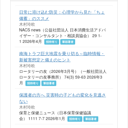
日常に溶け込む防災：心理学から見た「ちょ
備蓄」のススメ
木村玲欧
NACS news（公益社団法人 日本消費生活アドバ
イザー・コンサルタント・相談員協会） 29 1-
1 2026年4月
招待有り
筆頭著者
南海トラフ巨大地震を乗り切る～臨時情報・
新被害想定と備えのヒント
木村玲欧
ロータリーの友（2026年3月号）（一般社団法人
ロータリーの友事務所） 74(3) 59-63 2026年3
月
招待有り
筆頭著者
保護者の方へ 災害時の子どもの変化を見逃さ
ない
木村玲欧
保育と保健ニュース（日本保育保健協議
会） 1111 7-7 2026年1月
招待有り
筆頭著者