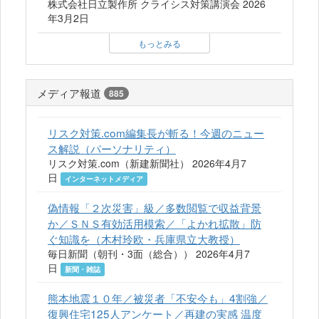
株式会社日立製作所 クライシス対策講演会 2026
年3月2日
もっとみる
メディア報道
885
リスク対策.com編集長が斬る！今週のニュー
ス解説（パーソナリティ）
リスク対策.com（新建新聞社） 2026年4月7
日
インターネットメディア
偽情報「２次災害」級／多数閲覧で収益背景
か／ＳＮＳ有効活用模索／「よかれ拡散」防
ぐ知識を（木村玲欧・兵庫県立大教授）
毎日新聞（朝刊・3面（総合）） 2026年4月7
日
新聞・雑誌
熊本地震１０年／被災者「不安今も」4割強／
復興住宅125人アンケート／再建の実感 温度