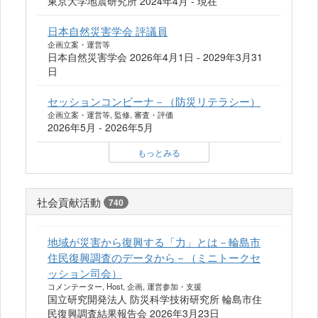
東京大学地震研究所 2024年4月 - 現在
日本自然災害学会 評議員
企画立案・運営等
日本自然災害学会 2026年4月1日 - 2029年3月31
日
セッションコンビーナ－（防災リテラシー）
企画立案・運営等, 監修, 審査・評価
2026年5月 - 2026年5月
もっとみる
社会貢献活動
740
地域が災害から復興する「力」とは－輪島市
住民復興調査のデータから－（ミニトークセ
ッション司会）
コメンテーター, Host, 企画, 運営参加・支援
国立研究開発法人 防災科学技術研究所 輪島市住
民復興調査結果報告会 2026年3月23日