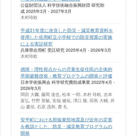
公益財団法人 科学技術融合振興財団 研究助
成 2025年3月 - 2027年3月
木村玲欧
平成31年度に改良した防災・減災教育資料を
使用した佐用町立小学校での防災授業の実施
による実証研究
兵庫県佐用町 受託研究 2025年4月 - 2026年3月
木村玲欧
感情・理性視点からの児童生徒住民の主体的
早期避難啓発・教育プログラムの開発と評価
日本学術振興会 科学研究費助成事業 2022年4月 -
2026年3月
岡田 大爾, 藤岡 達也, 松本 一郎, 木村 玲欧, 吉本
直弘, 竹野 英敏, 安福 健祐, 澤口 隆, 田島 大輔, 井
山 慶信, 石原 茂和, 齋 礼
安平町における胆振東部地震及び近年の災害
を教訓とした、防災・減災教育プログラムの
開発