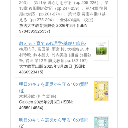
203）、第11章 暮らしを守る（pp.205-226）、第
13章 復旧期の対応（pp.247-259）、第14章 復興
期の対応（pp.261-274）、第15章 災害を乗り越
える（pp.275-294）、全体の編集・校正)
放送大学教育振興会 2026年3月 (ISBN:
9784595325557)
教える・育てる心理学-基礎と臨床-
横尾暁子, 富田望, 雨宮 怜, 大橋靖史, 木
村玲欧, 鈴木晶夫, 竹内美香 (担当:分担執
筆, 範囲:第12章 防災教育 pp.182-197)
大学教育出版 2025年3月28日 (ISBN:
4866923415)
明日のキミを震災から守る10の質問
(3)
木村玲欧 (担当:監修)
Gakken 2025年2月6日 (ISBN:
4055014554)
明日のキミを震災から守る10の質問
(2)