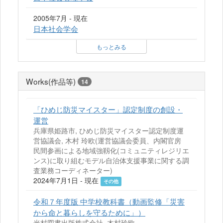
2005年7月 - 現在
日本社会学会
もっとみる
Works(作品等)
14
「ひめじ防災マイスター」認定制度の創設・
運営
兵庫県姫路市, ひめじ防災マイスター認定制度運
営協議会, 木村 玲欧(運営協議会委員、内閣官房
民間参画による地域強靱化(コミュニティレジリエ
ンス)に取り組むモデル自治体支援事業に関する調
査業務コーディネーター)
2024年7月1日 - 現在
その他
令和７年度版 中学校教科書（動画監修「災害
から命と暮らしを守るために」）
光村図書出版株式会社, 木村玲欧