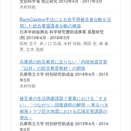
文部科学省 受託研究 2012年4月 - 2017年3月
木村玲欧
BackCasting手法による岩手県被災者台帳を活
用した総合要援護者台帳の構築
日本学術振興会 科学研究費助成事業 基盤研究
(B) 2013年4月 - 2016年3月
田村 圭子, 井ノ口 宗成, 木村 玲欧, 岡田 史, 林 春
男, 立木 茂雄
兵庫県の防災教育に足りない「内陸地震災害
『以外』の防災教育教材」の開発
兵庫県立大学 特別研究助成金 2014年4月 - 2015
年3月
木村玲欧
被災者の生活再建課題７要素における「すま
い」「つながり」回復過程の解明 ～来るべき
南海トラフ巨大地震における広域災害課題の
導出～
兵庫県立大学 特別研究助成金 2013年4月 - 2014
年3月