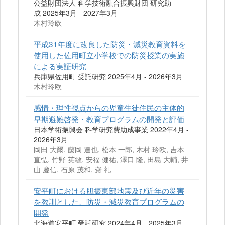
公益財団法人 科学技術融合振興財団 研究助
成 2025年3月 - 2027年3月
木村玲欧
平成31年度に改良した防災・減災教育資料を
使用した佐用町立小学校での防災授業の実施
による実証研究
兵庫県佐用町 受託研究 2025年4月 - 2026年3月
木村玲欧
感情・理性視点からの児童生徒住民の主体的
早期避難啓発・教育プログラムの開発と評価
日本学術振興会 科学研究費助成事業 2022年4月 -
2026年3月
岡田 大爾, 藤岡 達也, 松本 一郎, 木村 玲欧, 吉本
直弘, 竹野 英敏, 安福 健祐, 澤口 隆, 田島 大輔, 井
山 慶信, 石原 茂和, 齋 礼
安平町における胆振東部地震及び近年の災害
を教訓とした、防災・減災教育プログラムの
開発
北海道安平町 受託研究 2024年4月 - 2025年3月