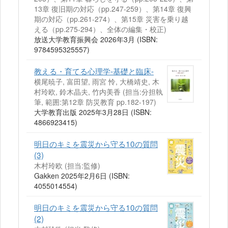
13章 復旧期の対応（pp.247-259）、第14章 復興
期の対応（pp.261-274）、第15章 災害を乗り越
える（pp.275-294）、全体の編集・校正)
放送大学教育振興会 2026年3月 (ISBN:
9784595325557)
教える・育てる心理学-基礎と臨床-
横尾暁子, 富田望, 雨宮 怜, 大橋靖史, 木
村玲欧, 鈴木晶夫, 竹内美香 (担当:分担執
筆, 範囲:第12章 防災教育 pp.182-197)
大学教育出版 2025年3月28日 (ISBN:
4866923415)
明日のキミを震災から守る10の質問
(3)
木村玲欧 (担当:監修)
Gakken 2025年2月6日 (ISBN:
4055014554)
明日のキミを震災から守る10の質問
(2)