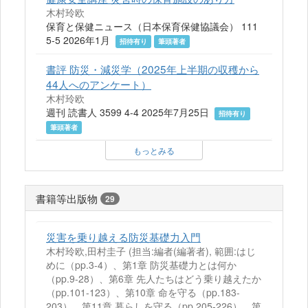
木村玲欧
保育と保健ニュース（日本保育保健協議会） 111
5-5 2026年1月
招待有り
筆頭著者
書評 防災・減災学（2025年上半期の収穫から
44人へのアンケート）
木村玲欧
週刊 読書人 3599 4-4 2025年7月25日
招待有り
筆頭著者
もっとみる
書籍等出版物
29
災害を乗り越える防災基礎力入門
木村玲欧,田村圭子 (担当:編者(編著者), 範囲:はじ
めに（pp.3-4）、第1章 防災基礎力とは何か
（pp.9-28）、第6章 先人たちはどう乗り越えたか
（pp.101-123）、第10章 命を守る（pp.183-
203）、第11章 暮らしを守る（pp.205-226）、第