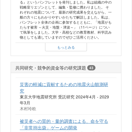
る』というパンフレットを発刊しました。私は組織の中の
戦略室リエゾンとして、編集・監修に携わりました。 そ
れぞれの地震について、最新の研究成果を交えながら、一
般の方々にもわかりやすいかたちで解説しました。私は、
パンフレット全体の企画に参加するとともに、「地震がも
たらす被害 ～火災・地盤・津波～」（11ページ）につい
て執筆をしました。大学・高校などの教育教材、科学読み
物としても適していますのでぜひご活用ください。
もっとみる
共同研究・競争的資金等の研究課題
43
災害の軽減に貢献するための地震火山観測研
究
東京大学地震研究所 受託研究 2024年4月 - 2029
年3月
木村玲欧
被災者への質的・量的調査による、命を守る
「非常持出袋」ゲームの開発