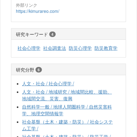
外部リンク
https://kimurareo.com/
研究キーワード
4
社会心理学
社会調査法
防災心理学
防災教育学
研究分野
6
人文・社会 / 社会心理学 /
人文・社会 / 地域研究 / 地域間比較、援助、
地域間交流、災害、復興
自然科学一般 / 地球人間圏科学 / 自然災害科
学、地理空間情報学
社会基盤（土木・建築・防災） / 社会システ
ム工学 /
社会基盤（土木・建築・防災） / 防災工学 /