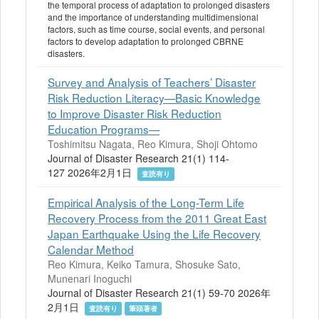
the temporal process of adaptation to prolonged disasters
and the importance of understanding multidimensional
factors, such as time course, social events, and personal
factors to develop adaptation to prolonged CBRNE
disasters.
Survey and Analysis of Teachers’ Disaster
Risk Reduction Literacy—Basic Knowledge
to Improve Disaster Risk Reduction
Education Programs—
Toshimitsu Nagata, Reo Kimura, Shoji Ohtomo
Journal of Disaster Research 21(1) 114-
127 2026年2月1日
査読有り
Empirical Analysis of the Long-Term Life
Recovery Process from the 2011 Great East
Japan Earthquake Using the Life Recovery
Calendar Method
Reo Kimura, Keiko Tamura, Shosuke Sato,
Munenari Inoguchi
Journal of Disaster Research 21(1) 59-70 2026年
2月1日
査読有り
筆頭著者