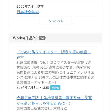
2005年7月 - 現在
日本社会学会
もっとみる
Works(作品等)
14
「ひめじ防災マイスター」認定制度の創設・
運営
兵庫県姫路市, ひめじ防災マイスター認定制度運
営協議会, 木村 玲欧(運営協議会委員、内閣官房
民間参画による地域強靱化(コミュニティレジリエ
ンス)に取り組むモデル自治体支援事業に関する調
査業務コーディネーター)
2024年7月1日 - 現在
その他
令和７年度版 中学校教科書（動画監修「災害
から命と暮らしを守るために」）
光村図書出版株式会社, 木村玲欧