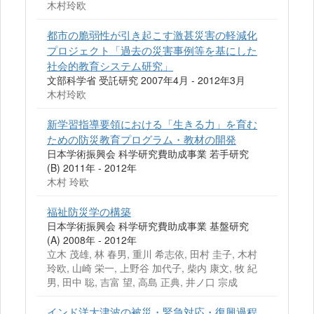
木村玲欧
都市の脆弱性が引き起こす激甚災害の軽減化
プロジェクト「過去の災害事例等を基にした
社会的教育システム研究」
文部科学省 受託研究 2007年4月 - 2012年3月
木村玲欧
新学習指導要領における「生きる力」を育む
ための防災教育プログラム・教材の開発
日本学術振興会 科学研究費助成事業 若手研究
(B) 2011年 - 2012年
木村 玲欧
福祉防災学の構築
日本学術振興会 科学研究費助成事業 基盤研究
(A) 2008年 - 2012年
立木 茂雄, 林 春男, 重川 希志依, 田村 圭子, 木村
玲欧, 山崎 栄一, 上野谷 加代子, 柴内 康文, 牧 紀
男, 田中 聡, 吉富 望, 高島 正典, 井ノ口 宗成
インド洋大津波の被災・緊急対応・復興過程