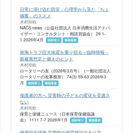
日常に溶け込む防災：心理学から見た「ちょ
備蓄」のススメ
木村玲欧
NACS news（公益社団法人 日本消費生活アドバ
イザー・コンサルタント・相談員協会） 29 1-
1 2026年4月
招待有り
筆頭著者
南海トラフ巨大地震を乗り切る～臨時情報・
新被害想定と備えのヒント
木村玲欧
ロータリーの友（2026年3月号）（一般社団法人
ロータリーの友事務所） 74(3) 59-63 2026年3
月
招待有り
筆頭著者
保護者の方へ 災害時の子どもの変化を見逃さ
ない
木村玲欧
保育と保健ニュース（日本保育保健協議
会） 1111 7-7 2026年1月
招待有り
筆頭著者
健康安全講座 災害時の保育施設のあり方