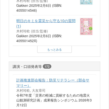
木村玲欧 (担当:監修)
Gakken 2025年2月6日 (ISBN:
4055014546)
明日のキミを震災から守る10の質問
(1)
木村玲欧 (担当:監修)
Gakken 2025年2月6日 (ISBN:
405501452X)
もっとみる
講演・口頭発表等
172
計画推進部会報告：防災リテラシー（部会サ
マリー）
木村玲欧, 大友章司
令和7年度「災害の軽減に貢献するための地震火
山観測研究計画」成果報告シンポジウム 2026年3
月12日