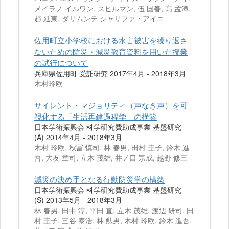
メイラノ イルワン, スヒルマン, 伍 国春, 高 孟潭,
趙 延東, ダリムンテ シャリファ・アイニ
佐用町立小学校における水害被害を繰り返さ
ないための防災・減災教育資料を用いた授業
の試行について
兵庫県佐用町 受託研究 2017年4月 - 2018年3月
木村玲欧
サイレント・マジョリティ（声なき声）を可
視化する「生活再建過程学」の構築
日本学術振興会 科学研究費助成事業 基盤研究
(A) 2014年4月 - 2018年3月
木村 玲欧, 秋冨 慎司, 林 春男, 田村 圭子, 鈴木 進
吾, 大友 章司, 立木 茂雄, 井ノ口 宗成, 越野 修三
減災の決め手となる行動防災学の構築
日本学術振興会 科学研究費助成事業 基盤研究
(S) 2013年5月 - 2018年3月
林 春男, 田中 淳, 平田 直, 立木 茂雄, 渡辺 研司, 田
村 圭子, 三谷 泰浩, 林 勲男, 木村 玲欧, 鈴木 進吾,