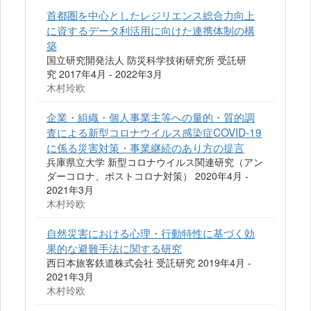
首都圏を中心としたレジリエンス総合力向上
に資するデータ利活用に向けた連携体制の構
築
国立研究開発法人 防災科学技術研究所 受託研
究 2017年4月 - 2022年3月
木村玲欧
企業・組織・個人事業主等への量的・質的調
査による新型コロナウイルス感染症COVID-19
に係る災害対策・事業継続のあり方の提言
兵庫県立大学 新型コロナウイルス関連研究（アン
ダーコロナ、ポストコロナ対策） 2020年4月 -
2021年3月
木村玲欧
自然災害における心理・行動特性に基づく効
果的な避難手法に関する研究
西日本旅客鉄道株式会社 受託研究 2019年4月 -
2021年3月
木村玲欧