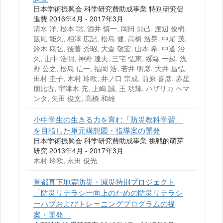
日本学術振興会 科学研究費助成事業 特別研究促
進費 2016年4月 - 2017年3月
清水 洋, 松本 聡, 酒井 慎一, 岡田 知己, 渡辺 俊樹,
飯尾 能久, 相澤 広記, 松島 健, 高橋 浩晃, 中尾 茂,
鈴木 康弘, 後藤 秀昭, 大倉 敬宏, 山本 希, 中道 治
久, 山中 浩明, 神野 達夫, 三宅 弘恵, 纐纈 一起, 浅
野 公之, 松島 信一, 福岡 浩, 若井 明彦, 大井 昌弘,
田村 圭子, 木村 玲欧, 井ノ口 宗成, 前原 喜彦, 赤星
朋比古, 宇津木 充, 上嶋 誠, 王 功輝, ハザリカ ヘマ
ンタ, 矢田 俊文, 高橋 和雄
小中学生の生きる力を育む「防災教科学習」
を目指した単元構想図・指導案の開発
日本学術振興会 科学研究費助成事業 挑戦的萌芽
研究 2013年4月 - 2017年3月
木村 玲欧, 永田 俊光
首都直下地震防災・減災特別プロジェクト
「防災リテラシー向上のための防災リテラシ
ーハブおよびトレーニングプログラムの提
案・開発」