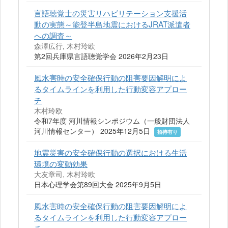
言語聴覚士の災害リハビリテーション支援活
動の実態～能登半島地震におけるJRAT派遣者
への調査～
森澤広行, 木村玲欧
第2回兵庫県言語聴覚学会 2026年2月23日
風水害時の安全確保行動の阻害要因解明によ
るタイムラインを利用した行動変容アプロー
チ
木村玲欧
令和7年度 河川情報シンポジウム（一般財団法人
河川情報センター） 2025年12月5日
招待有り
地震災害の安全確保行動の選択における生活
環境の変動効果
大友章司, 木村玲欧
日本心理学会第89回大会 2025年9月5日
風水害時の安全確保行動の阻害要因解明によ
るタイムラインを利用した行動変容アプロー