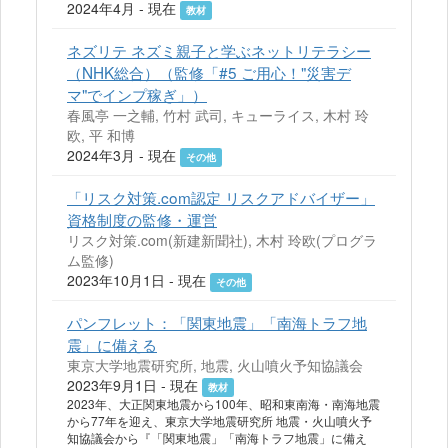
2024年4月 - 現在
教材
ネズリテ ネズミ親子と学ぶネットリテラシー
（NHK総合）（監修「#5 ご用心！"災害デ
マ"でインプ稼ぎ」）
春風亭 一之輔, 竹村 武司, キューライス, 木村 玲
欧, 平 和博
2024年3月 - 現在
その他
「リスク対策.com認定 リスクアドバイザー」
資格制度の監修・運営
リスク対策.com(新建新聞社), 木村 玲欧(プログラ
ム監修)
2023年10月1日 - 現在
その他
パンフレット：「関東地震」「南海トラフ地
震」に備える
東京大学地震研究所, 地震, 火山噴火予知協議会
2023年9月1日 - 現在
教材
2023年、大正関東地震から100年、昭和東南海・南海地震
から77年を迎え、東京大学地震研究所 地震・火山噴火予
知協議会から『「関東地震」「南海トラフ地震」に備え