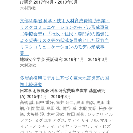
び研究 2017年4月 - 2019年3月
木村玲欧
文部科学省 科学・技術人材育成費補助事業・
リスクコミュニケーションのモデル形成事業
（学協会型）「行政・住民・専門家の協働に
よる災害リスク等の低減を目的とした双方向
リスクコミュニケーションのモデル形成事
業」
地域安全学会 受託研究 2016年4月 - 2019年3月
木村玲欧
多層的復興モデルに基づく巨大地震災害の国
際比較研究
日本学術振興会 科学研究費助成事業 基盤研究
(A) 2015年4月 - 2019年3月
高橋 誠, 田中 重好, 室井 研二, 黒田 由彦, 黒田 達
朗, 伊賀 聖屋, 島田 弦, 鷺谷 威, 木股 文昭, 松多 信
尚, 大矢根 淳, 木村 玲欧, 横田 尚俊, ジックリ イル
ファン, ヌグロホ アグス, マディ サイフル, マルデ
ィアトノ ジャティ, ディヤ・ラーマワティ・ヒズ
バロン, エストゥング・ティヤス・ウラン・メイ,