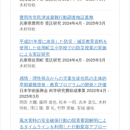
木村玲欧
豊岡市市民津波避難行動調査検証業務
兵庫県豊岡市 受託研究 2024年4月 - 2025年3月
木村玲欧
平成31年度に改良した防災・減災教育資料を
使用した佐用町立小学校での防災授業の実施
による実証研究
兵庫県佐用町 受託研究 2024年4月 - 2025年3月
木村玲欧
感情・理性視点からの児童生徒住民の主体的
早期避難啓発・教育プログラムの開発と評価
日本学術振興会 科学研究費助成事業 2022年4月 -
2025年3月
岡田 大爾, 藤岡 達也, 松本 一郎, 吉本 直弘, 木村
玲欧, 澤口 隆, 齋 礼, 竹野 英敏, 安福 健祐
風水害時の安全確保行動の阻害要因解明によ
るタイムラインを利用した行動変容アプロー