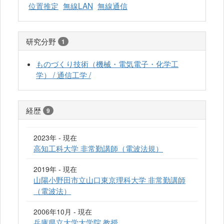
位置推定
無線LAN
無線通信
研究分野
1
ものづくり技術（機械・電気電子・化学工
学） / 通信工学 /
経歴
9
2023年 - 現在
高知工科大学 非常勤講師（電波法規）
2019年 - 現在
山陽小野田市立山口東京理科大学 非常勤講師
（電波法）
2006年10月 - 現在
兵庫県立大学大学院 教授