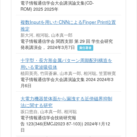
電子情報通信学会大会講演論文集(CD-
ROM) 2025 2025年
複数Inputを用いたCNNによるFinger Print位置
推定
新大河, 相河聡, 山本真一郎
電子情報通信学会 関西支部 第 29 回 学生会研究
発表講演会， 2024年3月7日
責任著者
十字型・長方形金属パターン周期配列構造を
用いる電波吸収体
植田英亮, 竹田蒼麻, 山本真一郎, 相河聡, 笠置映寛
電子情報通信学会大会講演論文集 2024 2024年3
月6日
大電力機器筐体面から漏洩する近傍磁界抑制
法に関する研究
坂口悠自, 山本真一郎, 相河聡
電子情報通信学会技術研究報
告 123(346(EMCJ2023 87-103)) 2024年1月12
日