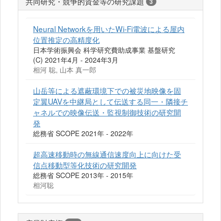
共同研究・競争的資金等の研究課題
3
Neural Networkを用いたWi-Fi電波による屋内
位置推定の高精度化
日本学術振興会 科学研究費助成事業 基盤研究
(C) 2021年4月 - 2024年3月
相河 聡, 山本 真一郎
山岳等による遮蔽環境下での被災地映像を固
定翼UAVを中継局として伝送する同一・隣接チ
ャネルでの映像伝送・監視制御技術の研究開
発
総務省 SCOPE 2021年 - 2022年
超高速移動時の無線通信速度向上に向けた受
信点移動型等化技術の研究開発
総務省 SCOPE 2013年 - 2015年
相河聡