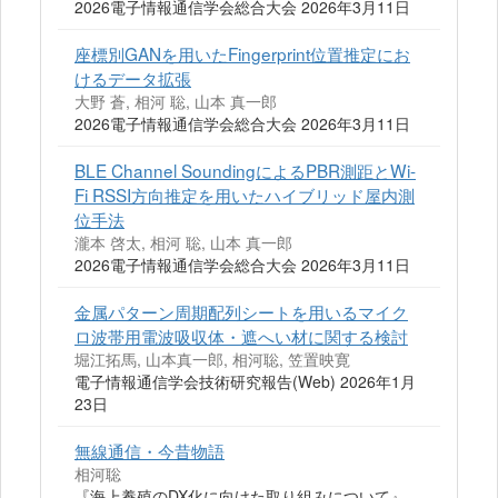
2026電子情報通信学会総合大会 2026年3月11日
座標別GANを用いたFingerprint位置推定にお
けるデータ拡張
大野 蒼, 相河 聡, 山本 真一郎
2026電子情報通信学会総合大会 2026年3月11日
BLE Channel SoundingによるPBR測距とWi-
Fi RSSI方向推定を用いたハイブリッド屋内測
位手法
瀧本 啓太, 相河 聡, 山本 真一郎
2026電子情報通信学会総合大会 2026年3月11日
金属パターン周期配列シートを用いるマイク
ロ波帯用電波吸収体・遮へい材に関する検討
堀江拓馬, 山本真一郎, 相河聡, 笠置映寛
電子情報通信学会技術研究報告(Web) 2026年1月
23日
無線通信・今昔物語
相河聡
『海上養殖のDX化に向けた取り組みについて』