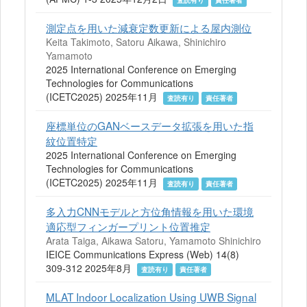
査読有り
責任著者
測定点を用いた減衰定数更新による屋内測位
Keita Takimoto, Satoru Aikawa, Shinichiro
Yamamoto
2025 International Conference on Emerging
Technologies for Communications
(ICETC2025) 2025年11月
査読有り
責任著者
座標単位のGANベースデータ拡張を用いた指
紋位置特定
2025 International Conference on Emerging
Technologies for Communications
(ICETC2025) 2025年11月
査読有り
責任著者
多入力CNNモデルと方位角情報を用いた環境
適応型フィンガープリント位置推定
Arata Taiga, Aikawa Satoru, Yamamoto Shinichiro
IEICE Communications Express (Web) 14(8)
309-312 2025年8月
査読有り
責任著者
MLAT Indoor Localization Using UWB Signal