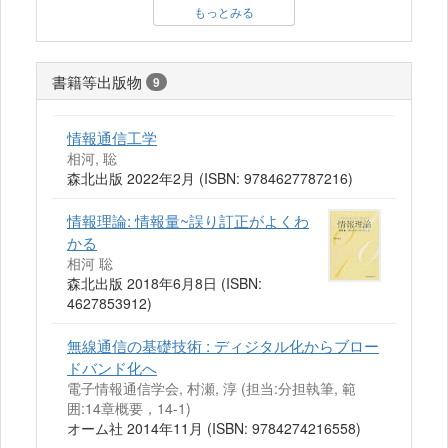
もっとみる
書籍等出版物
9
情報通信工学
相河, 聡
森北出版 2022年2月 (ISBN: 9784627787216)
情報理論: 情報量~誤り訂正がよくわ
かる
相河 聡
森北出版 2018年6月8日 (ISBN:
4627853912)
無線通信の基礎技術 : ディジタル化からブロー
ドバンド化へ
電子情報通信学会, 村瀬, 淳 (担当:分担執筆, 範
囲:14章概要，14-1)
オーム社 2014年11月 (ISBN: 9784274216558)