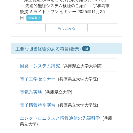
～ 先進的無線システム検証のご紹介 ～宇和島市
後援 ミライト・ワン セミナー 2025年11月25
日
招待有り
もっとみる
主要な担当経験のある科目(授業)
14
回路・システム講究
(兵庫県立大学大学院)
電子工学セミナー
(兵庫県立大学大学院)
電気系実験
(兵庫県立大学)
電子情報特別演習
(兵庫県立大学大学院)
エレクトロニクスと情報通信の先端科学
(兵庫
県立大学)