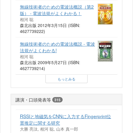
無線技術者のための電波法概説（第2
版） - 電波法規がよくわかる！
相河 聡
森北出版 2012年3月15日 (ISBN:
4627739222)
無線技術者のための電波法概説 - 電波
法規がよくわかる!
相河 聡
森北出版 2009年5月27日 (ISBN:
4627739214)
もっとみる
講演・口頭発表等
315
RSSIと地磁気をCNNに入力するFingerprint位
置推定に関する研究
大勝 亮汰, 相河 聡, 山本 真一郎