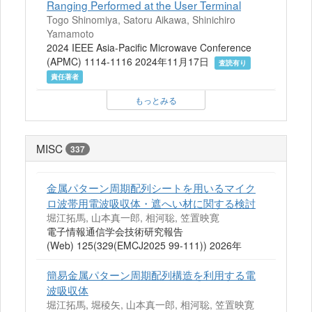
Ranging Performed at the User Terminal
Togo Shinomiya, Satoru Aikawa, Shinichiro
Yamamoto
2024 IEEE Asia-Pacific Microwave Conference
(APMC) 1114-1116 2024年11月17日
査読有り
責任著者
もっとみる
MISC
337
金属パターン周期配列シートを用いるマイク
ロ波帯用電波吸収体・遮へい材に関する検討
堀江拓馬, 山本真一郎, 相河聡, 笠置映寛
電子情報通信学会技術研究報告
(Web) 125(329(EMCJ2025 99-111)) 2026年
簡易金属パターン周期配列構造を利用する電
波吸収体
堀江拓馬, 堀稜矢, 山本真一郎, 相河聡, 笠置映寛