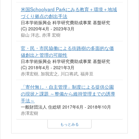
米国Schoolyard Parkにみる教育＋環境＋地域
づくり拠点の創出手法
日本学術振興会 科学研究費助成事業 基盤研究
(C) 2020年4月 - 2023年3月
嶽山 洋志, 赤澤 宏樹
官・民・市民協働による街路樹の多面的な価
値創出と管理の可能性
日本学術振興会 科学研究費助成事業 基盤研究
(C) 2018年4月 - 2021年3月
赤澤宏樹, 加我宏之, 川口将武, 福井亘
「寄付無し・自主管理」制度による提供公園
の現状と課題 ～整備から維持管理までの誘導
手法～
一般財団法人 住総研 2017年6月 - 2018年10月
赤澤宏樹
もっとみる