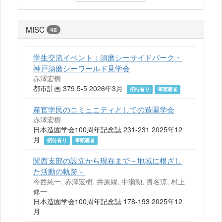
MISC
48
学生交流イベント：須磨シーサイドパーク・
神戸須磨シーワールド見学会
赤澤宏樹
都市計画 379 5-5 2026年3月
招待有り
筆頭著者
産官学民のコミュニティとしての造園学会
赤澤宏樹
日本造園学会100周年記念誌 231-231 2025年12
月
招待有り
筆頭著者
関西支部の設立から現在まで－地域に根ざし
た活動の軌跡－
今西純一, 赤澤宏樹, 井原縁, 中瀬勲, 貫名涼, 村上
修一
日本造園学会100周年記念誌 178-193 2025年12
月