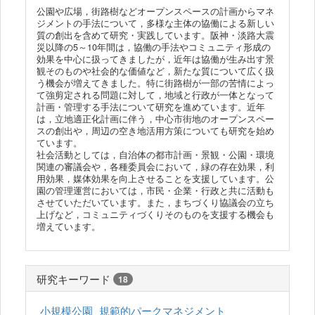
公園や広場，街路樹などオープンスペースの計画からマネ
ジメントの手法について，多様な主体の協働による新しい
質の創出を含めて研究・実践しています。阪神・淡路大震
災以降の5～10年間は，協働の手法やコミュニティ形成の
効果を中心に扱ってきましたが，近年は協働が生み出す景
観そのものや社会的な価値など，新たな質について広く扱
う機会が増えてきました。特に街路樹が一部の苦情によっ
て強剪定される問題に対して，地域と行政が一体となって
計画・管理する手法について研究を進めています。近年
は，立地適正化計画に伴う，中心市街地のオープンスペー
スの創出や，周辺の空き地活用方策についても研究を始め
ています。
社会活動としては，自治体の都市計画・景観・公園・環境
関連の審議会や，各種委員会において，緑の存在効果，利
用効果，媒体効果を向上させることを支援しています。公
園の管理運営においては，市民・企業・行政と共に活動も
させていただいています。また，まちづくり協議会の立ち
上げなど，コミュニティづくりそのものを支援する機会も
増えています。
研究キーワード
18
小規模公園
規範的パークマネジメント