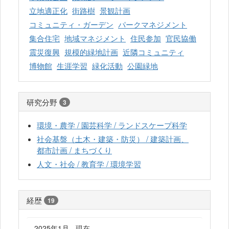
立地適正化
街路樹
景観計画
コミュニティ・ガーデン
パークマネジメント
集合住宅
地域マネジメント
住民参加
官民協働
震災復興
規模的緑地計画
近隣コミュニティ
博物館
生涯学習
緑化活動
公園緑地
研究分野
3
環境・農学 / 園芸科学 / ランドスケープ科学
社会基盤（土木・建築・防災） / 建築計画、
都市計画 / まちづくり
人文・社会 / 教育学 / 環境学習
経歴
19
2025年1月 - 現在