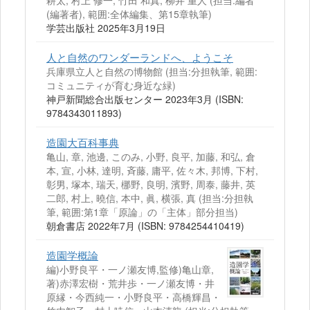
耕太, 村上 修一, 竹田 和真, 柳井 重人 (担当:編者
(編著者), 範囲:全体編集、第15章執筆)
学芸出版社 2025年3月19日
人と自然のワンダーランドへ、ようこそ
兵庫県立人と自然の博物館 (担当:分担執筆, 範囲:
コミュニティが育む身近な緑)
神戸新聞総合出版センター 2023年3月 (ISBN:
9784343011893)
造園大百科事典
亀山, 章, 池邊, このみ, 小野, 良平, 加藤, 和弘, 倉
本, 宣, 小林, 達明, 斉藤, 庸平, 佐々木, 邦博, 下村,
彰男, 塚本, 瑞天, 梛野, 良明, 濱野, 周泰, 藤井, 英
二郎, 村上, 曉信, 本中, 眞, 横張, 真 (担当:分担執
筆, 範囲:第1章「原論」の「主体」部分担当)
朝倉書店 2022年7月 (ISBN: 9784254410419)
造園学概論
編)小野良平・一ノ瀬友博,監修)亀山章,
著)赤澤宏樹・荒井歩・一ノ瀬友博・井
原縁・今西純一・小野良平・高橋輝昌・