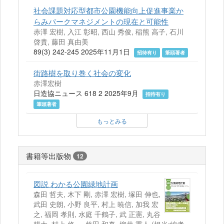
社会課題対応型都市公園機能向上促進事業か
らみパークマネジメントの現在と可能性
赤澤 宏樹, 入江 彰昭, 西山 秀俊, 稲熊 高子, 石川
啓貴, 藤田 真由美
89(3) 242-245 2025年11月1日
招待有り
筆頭著者
街路樹を取り巻く社会の変化
赤澤宏樹
日造協ニュース 618 2 2025年9月
招待有り
筆頭著者
もっとみる
書籍等出版物
12
図説 わかる公園緑地計画
森田 哲夫, 木下 剛, 赤澤 宏樹, 塚田 伸也,
武田 史朗, 小野 良平, 村上 暁信, 加我 宏
之, 福岡 孝則, 水庭 千鶴子, 武 正憲, 丸谷