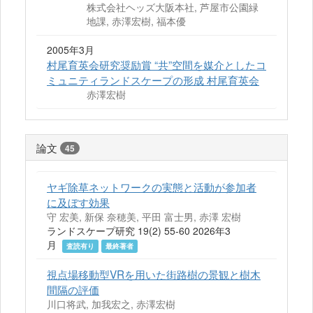
株式会社ヘッズ大阪本社, 芦屋市公園緑
地課, 赤澤宏樹, 福本優
2005年3月
村尾育英会研究奨励賞 “共”空間を媒介としたコ
ミュニティランドスケープの形成 村尾育英会
赤澤宏樹
論文
45
ヤギ除草ネットワークの実態と活動が参加者
に及ぼす効果
守 宏美, 新保 奈穂美, 平田 富士男, 赤澤 宏樹
ランドスケープ研究 19(2) 55-60 2026年3
月
査読有り
最終著者
視点場移動型VRを用いた街路樹の景観と樹木
間隔の評価
川口将武, 加我宏之, 赤澤宏樹