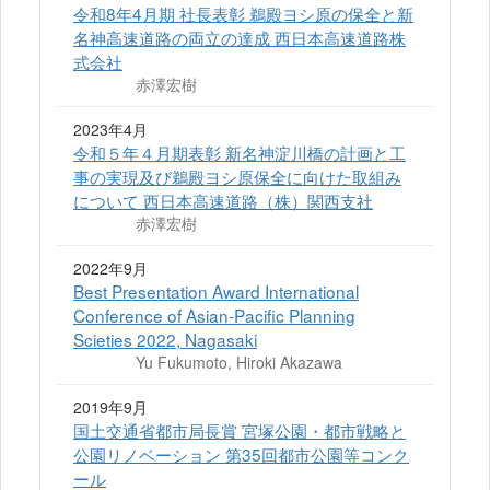
令和8年4月期 社長表彰 鵜殿ヨシ原の保全と新
名神高速道路の両立の達成 西日本高速道路株
式会社
赤澤宏樹
2023年4月
令和５年４月期表彰 新名神淀川橋の計画と工
事の実現及び鵜殿ヨシ原保全に向けた取組み
について 西日本高速道路（株）関西支社
赤澤宏樹
2022年9月
Best Presentation Award International
Conference of Asian-Pacific Planning
Scieties 2022, Nagasaki
Yu Fukumoto, Hiroki Akazawa
2019年9月
国土交通省都市局長賞 宮塚公園・都市戦略と
公園リノベーション 第35回都市公園等コンク
ール