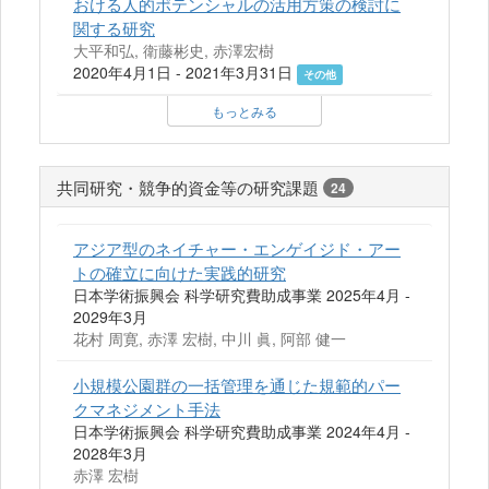
おける人的ポテンシャルの活用方策の検討に
関する研究
大平和弘, 衛藤彬史, 赤澤宏樹
2020年4月1日 - 2021年3月31日
その他
もっとみる
共同研究・競争的資金等の研究課題
24
アジア型のネイチャー・エンゲイジド・アー
トの確立に向けた実践的研究
日本学術振興会 科学研究費助成事業 2025年4月 -
2029年3月
花村 周寛, 赤澤 宏樹, 中川 眞, 阿部 健一
小規模公園群の一括管理を通じた規範的パー
クマネジメント手法
日本学術振興会 科学研究費助成事業 2024年4月 -
2028年3月
赤澤 宏樹