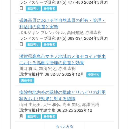
ランドスケープ研究 87(5) 477-480 2024年3月31
日
査読有り
責任著者
砥峰高原における半自然草原の所有・管理・
利活用の変遷と実態
ボルジギン ブレンバヤル, 高田知紀, 赤澤宏樹
ランドスケープ研究 87(5) 389-394 2024年3月31
日
査読有り
責任著者
滋賀県高島市マキノ地域のメタセコイア並木
における協働型管理の変遷と効果
川口 将武, 加我 宏之, 赤澤 宏樹
環境情報科学 36 32-37 2022年12月
査読有り
責任著者
病院敷地内外の緑地の構成とリハビリの利用
状況および効果に対する認識
山田 由紀美, 大平 和弘, 高田 知紀, 赤澤 宏樹
環境情報科学論文集 36 20-25 2022年12
月
査読有り
責任著者
もっとみる