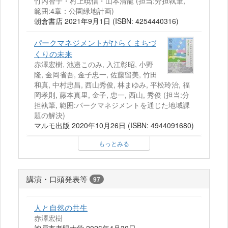
竹内智子・村上暁信・山本清龍 (担当:分担執筆,
範囲:4章：公園緑地計画)
朝倉書店 2021年9月1日 (ISBN: 4254440316)
パークマネジメントがひらくまちづ
くりの未来
赤澤宏樹, 池邉このみ, 入江彰昭, 小野
隆, 金岡省吾, 金子忠一, 佐藤留美, 竹田
和真, 中村忠昌, 西山秀俊, 林まゆみ, 平松玲治, 福
岡孝則, 藤本真里, 金子, 忠一, 西山, 秀俊 (担当:分
担執筆, 範囲:パークマネジメントを通じた地域課
題の解決)
マルモ出版 2020年10月26日 (ISBN: 4944091680)
もっとみる
講演・口頭発表等
97
人と自然の共生
赤澤宏樹