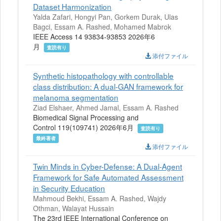
Dataset Harmonization
Yalda Zafari, Hongyi Pan, Gorkem Durak, Ulas
Bagci, Essam A. Rashed, Mohamed Mabrok
IEEE Access 14 93834-93853 2026年6
月
査読有り
添付ファイル
Synthetic histopathology with controllable
class distribution: A dual-GAN framework for
melanoma segmentation
Ziad Elshaer, Ahmed Jamal, Essam A. Rashed
Biomedical Signal Processing and
Control 119(109741) 2026年6月
査読有り
最終著者
添付ファイル
Twin Minds in Cyber-Defense: A Dual-Agent
Framework for Safe Automated Assessment
in Security Education
Mahmoud Bekhi, Essam A. Rashed, Wajdy
Othman, Walayat Hussain
The 23rd IEEE International Conference on