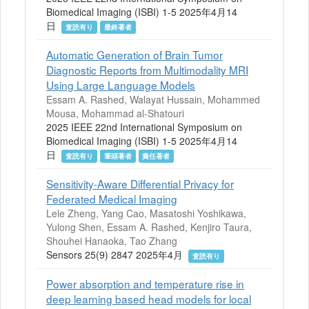
Biomedical Imaging (ISBI) 1-5 2025年4月14
日
査読有り
最終著者
Automatic Generation of Brain Tumor
Diagnostic Reports from Multimodality MRI
Using Large Language Models
Essam A. Rashed, Walayat Hussain, Mohammed
Mousa, Mohammad al-Shatouri
2025 IEEE 22nd International Symposium on
Biomedical Imaging (ISBI) 1-5 2025年4月14
日
査読有り
筆頭著者
責任著者
Sensitivity-Aware Differential Privacy for
Federated Medical Imaging
Lele Zheng, Yang Cao, Masatoshi Yoshikawa,
Yulong Shen, Essam A. Rashed, Kenjiro Taura,
Shouhei Hanaoka, Tao Zhang
Sensors 25(9) 2847 2025年4月
査読有り
Power absorption and temperature rise in
deep learning based head models for local