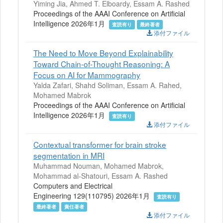
Yiming Jia, Ahmed T. Elboardy, Essam A. Rashed
Proceedings of the AAAI Conference on Artificial
Intelligence 2026年1月
査読有り
最終著者
添付ファイル
The Need to Move Beyond Explainability
Toward Chain-of-Thought Reasoning: A
Focus on AI for Mammography
Yalda Zafari, Shahd Soliman, Essam A. Rahed,
Mohamed Mabrok
Proceedings of the AAAI Conference on Artificial
Intelligence 2026年1月
査読有り
添付ファイル
Contextual transformer for brain stroke
segmentation in MRI
Muhammad Nouman, Mohamed Mabrok,
Mohammad al-Shatouri, Essam A. Rashed
Computers and Electrical
Engineering 129(110795) 2026年1月
査読有り
最終著者
責任著者
添付ファイル