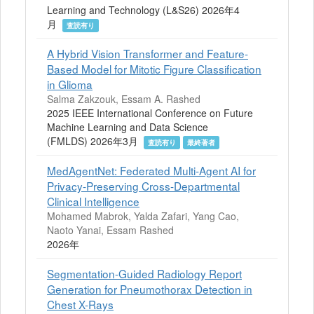
Learning and Technology (L&S26) 2026年4
月
査読有り
A Hybrid Vision Transformer and Feature-
Based Model for Mitotic Figure Classification
in Glioma
Salma Zakzouk, Essam A. Rashed
2025 IEEE International Conference on Future
Machine Learning and Data Science
(FMLDS) 2026年3月
査読有り
最終著者
MedAgentNet: Federated Multi-Agent AI for
Privacy-Preserving Cross-Departmental
Clinical Intelligence
Mohamed Mabrok, Yalda Zafari, Yang Cao,
Naoto Yanai, Essam Rashed
2026年
Segmentation-Guided Radiology Report
Generation for Pneumothorax Detection in
Chest X-Rays