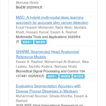
Akimasa Hirata
BioEM 2025年6月
MiSC: A hybrid multi-modal deep learning
approach for accurate skin cancer detection
Ensaf Hussein Mohamed, Nada Abdu, Mostafa
Khalil, Hossam Kamal, Essam A. Rashed
Multimedia Tools and Applications 2025年6
月
査読有り
最終著者
SHARM: Segmented Head Anatomical
Reference Models
Essam A. Rashed, Mohammad Al-Shatouri, Ilkka
Laakso, Sachiko Kodera, Akimasa Hirata
Biomedical Signal Processing and Control 104
107481 2025年6月
査読有り
筆頭著者
責任著者
Evaluating Segmentation Accuracy with
Diverse Prompt Strategies in Medsam
Muhammad Nouman, Ghada Khoriba, Essam A.
Rashed
2025 IEEE 22nd International Symposium on