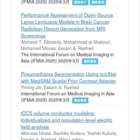
(IFMIA 2025) 2025年3月
査読有り
最終著者
Performance Assessment of Open-Source
Large Language Models in Brain Cancer
Radiology Report Generation from MRI
Screenings
Ahmaed T. Elboardy, Mohammad al-Shatouri,
Mohamed Mousa, Essam A. Rashed
The International Forum on Medical Imaging in
Asia (IFMIA 2025) 2025年3月
最終著者
Pneumothorax Segmentation Using nnUNet
with MedSAM Spatial Prior Contrast Adapter
Yiming Jia, Essam A. Rashed
International Forum on Medical Imaging in Asia
(IFMIA 2025) 2025年3月
最終著者
tDCS volume conductor modeling:
individualized and population-level electric
field analysis
Akimasa Hirata, Sachiko Kodera, Yoshiki Kubota,
Essam A. Rashed, Ilkka Laakso