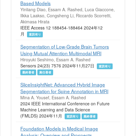
Based Models
Yinliang Diao, Essam A. Rashed, Luca Giaccone,
Ilkka Laakso, Congsheng Li, Riccardo Scorretti,
Akimasa Hirata
IEEE Access 12 188454-188464 2024年12
月
査読有り
Segmentation of Low-Grade Brain Tumors
Using Mutual Attention Multimodal MRI
Hiroyuki Seshimo, Essam A. Rashed
Sensors 24(23) 7576 2024年11月27日
査読有り
最終著者
責任著者
SliceInsightNet: Advanced Hybrid Image
Segmentation for Spine Annotation in MRI
Mina A. Yousef, Essam A. Rashed
2024 IEEE International Conference on Future
Machine Learning and Data Science
(FMLDS) 2024年11月
査読有り
最終著者
Foundation Models in Medical Image
Analysis: Overview and Prospects