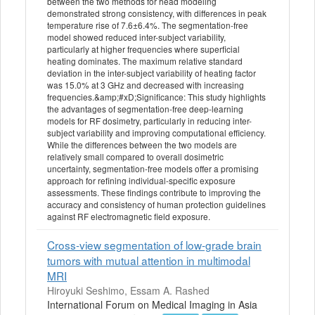
between the two methods for head modeling
demonstrated strong consistency, with differences in peak
temperature rise of 7.6±6.4%. The segmentation-free
model showed reduced inter-subject variability,
particularly at higher frequencies where superficial
heating dominates. The maximum relative standard
deviation in the inter-subject variability of heating factor
was 15.0% at 3 GHz and decreased with increasing
frequencies.&amp;#xD;Significance: This study highlights
the advantages of segmentation-free deep-learning
models for RF dosimetry, particularly in reducing inter-
subject variability and improving computational efficiency.
While the differences between the two models are
relatively small compared to overall dosimetric
uncertainty, segmentation-free models offer a promising
approach for refining individual-specific exposure
assessments. These findings contribute to improving the
accuracy and consistency of human protection guidelines
against RF electromagnetic field exposure.
Cross-view segmentation of low-grade brain
tumors with mutual attention in multimodal
MRI
Hiroyuki Seshimo, Essam A. Rashed
International Forum on Medical Imaging in Asia