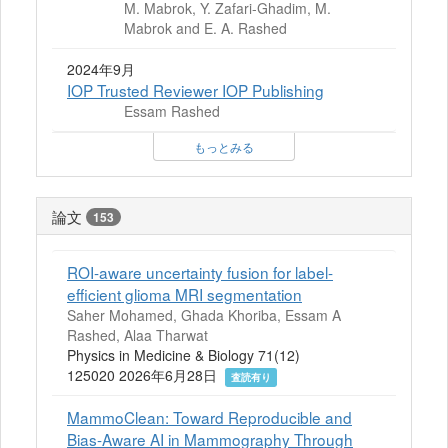
M. Mabrok, Y. Zafari-Ghadim, M.
Mabrok and E. A. Rashed
2024年9月
IOP Trusted Reviewer IOP Publishing
Essam Rashed
もっとみる
論文
153
ROI-aware uncertainty fusion for label-
efficient glioma MRI segmentation
Saher Mohamed, Ghada Khoriba, Essam A
Rashed, Alaa Tharwat
Physics in Medicine & Biology 71(12)
125020 2026年6月28日
査読有り
MammoClean: Toward Reproducible and
Bias-Aware AI in Mammography Through