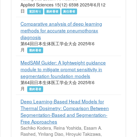
Applied Sciences 15(12) 6598 2025年6月12
日
査読有り
最終著者
責任著者
Comparative analysis of deep learning
methods for accurate pneumothorax
diagnosis
第64回日本生体医工学会大会 2025年6
月
最終著者
MedSAM Guider: A lightweight guidance
module to mitigate prompt sensitivity in
segmentation foundation models
第64回日本生体医工学会大会 2025年6
月
最終著者
Deep Learning-Based Head Models for
Thermal Dosimetry: Comparison Between
Segmentation-Based and Segmentation-
Free Approaches
Sachiko Kodera, Reina Yoshida, Essam A.
Rashed, Yinliang Diao, Hiroyuki Takizawa,