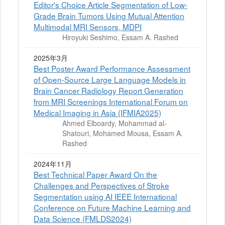
Editor's Choice Article Segmentation of Low-
Grade Brain Tumors Using Mutual Attention
Multimodal MRI Sensors, MDPI
Hiroyuki Seshimo, Essam A. Rashed
2025年3月
Best Poster Award Performance Assessment
of Open-Source Large Language Models in
Brain Cancer Radiology Report Generation
from MRI Screenings International Forum on
Medical Imaging in Asia (IFMIA2025)
Ahmed Elboardy, Mohammad al-
Shatouri, Mohamed Mousa, Essam A.
Rashed
2024年11月
Best Technical Paper Award On the
Challenges and Perspectives of Stroke
Segmentation using AI IEEE International
Conference on Future Machine Learning and
Data Science (FMLDS2024)