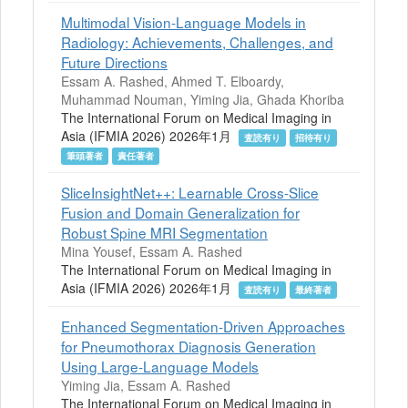
Multimodal Vision-Language Models in
Radiology: Achievements, Challenges, and
Future Directions
Essam A. Rashed, Ahmed T. Elboardy,
Muhammad Nouman, Yiming Jia, Ghada Khoriba
The International Forum on Medical Imaging in
Asia (IFMIA 2026) 2026年1月
査読有り
招待有り
筆頭著者
責任著者
SliceInsightNet++: Learnable Cross-Slice
Fusion and Domain Generalization for
Robust Spine MRI Segmentation
Mina Yousef, Essam A. Rashed
The International Forum on Medical Imaging in
Asia (IFMIA 2026) 2026年1月
査読有り
最終著者
Enhanced Segmentation-Driven Approaches
for Pneumothorax Diagnosis Generation
Using Large-Language Models
Yiming Jia, Essam A. Rashed
The International Forum on Medical Imaging in