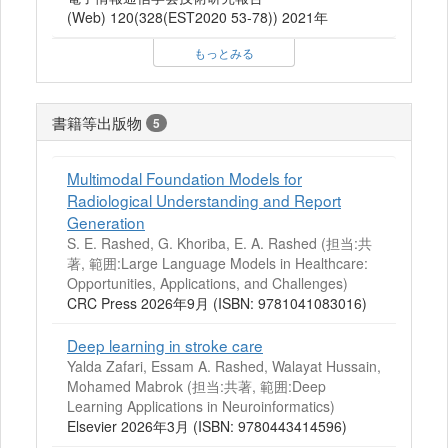
(Web) 120(328(EST2020 53-78)) 2021年
もっとみる
書籍等出版物
5
Multimodal Foundation Models for
Radiological Understanding and Report
Generation
S. E. Rashed, G. Khoriba, E. A. Rashed (担当:共
著, 範囲:Large Language Models in Healthcare:
Opportunities, Applications, and Challenges)
CRC Press 2026年9月 (ISBN: 9781041083016)
Deep learning in stroke care
Yalda Zafari, Essam A. Rashed, Walayat Hussain,
Mohamed Mabrok (担当:共著, 範囲:Deep
Learning Applications in Neuroinformatics)
Elsevier 2026年3月 (ISBN: 9780443414596)