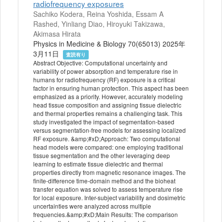
radiofrequency exposures
Sachiko Kodera, Reina Yoshida, Essam A
Rashed, Yinliang Diao, Hiroyuki Takizawa,
Akimasa Hirata
Physics in Medicine & Biology 70(65013) 2025年
3月11日
査読有り
Abstract Objective: Computational uncertainty and
variability of power absorption and temperature rise in
humans for radiofrequency (RF) exposure is a critical
factor in ensuring human protection. This aspect has been
emphasized as a priority. However, accurately modeling
head tissue composition and assigning tissue dielectric
and thermal properties remains a challenging task. This
study investigated the impact of segmentation-based
versus segmentation-free models for assessing localized
RF exposure. &amp;#xD;Approach: Two computational
head models were compared: one employing traditional
tissue segmentation and the other leveraging deep
learning to estimate tissue dielectric and thermal
properties directly from magnetic resonance images. The
finite-difference time-domain method and the bioheat
transfer equation was solved to assess temperature rise
for local exposure. Inter-subject variability and dosimetric
uncertainties were analyzed across multiple
frequencies.&amp;#xD;Main Results: The comparison