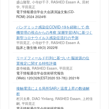
盛山隆聖, 小寺紗千子, RASHED Essam A., 田村
学, 平田晃正
電子情報通信学会大会講演論文集(CD-
ROM) 2024 2024年
パンデミック感染症COVID-19を経験して-危
機管理の視点からの考察 深層学習(AI)に基づく
新型コロナウイルス感染症流行の予測
平田晃正, 小寺紗千子, RASHED Essam A.
臨床と微生物 49(3) 2022年
リードフィールド行列に基づいた脳波源の位
置推定に関する特性評価
森寺峻義, RASHED Essam, 平田晃正
電子情報通信学会技術研究報告
(Web) 120(328(EST2020 53-78)) 2021年
接触電流による局所SARと温度上昇の数値解
析
村川太希, DIAO Yinliang, RASHED Essam, 上村佳
嗣, 平田晃正
電子情報通信学会技術研究報告