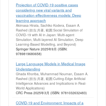
Projection of COVID-19 positive cases
considering new viral variants and
vaccination effectiveness models: Deep
learning approach
Akimasa Hirata, Sachiko Kodera, Essam A.
Rashed (担当:共著, 範囲:Social Simulation of
COVID-19 with AI in Japan: Multi-agent
Simulation, Multi-layered AI Simulation, Deep
Learning-Based Modelling, and Beyond)
Springer Nature 2025年9月 (ISBN:
9789819680658)
Large Language Models in Medical Image
Understanding
Ghada Khoriba, Muhammad Nouman, Essam A.
Rashed (担当:共著, 範囲:Cutting-Edge Artificial
Intelligence Advances and Implications in Real-
World Applications)
CRC Press 2025年3月 (ISBN: 9781032632483)
COVID-19 and Environment: Impacts of a