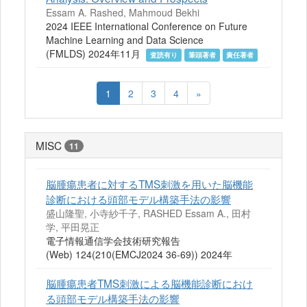
Essam A. Rashed, Mahmoud Bekhi
2024 IEEE International Conference on Future
Machine Learning and Data Science
(FMLDS) 2024年11月
査読有り
筆頭著者
責任著者
1
2
3
4
»
MISC
11
脳腫瘍患者に対するTMS刺激を用いた脳機能
診断における頭部モデル構築手法の影響
盛山隆聖, 小寺紗千子, RASHED Essam A., 田村
学, 平田晃正
電子情報通信学会技術研究報告
(Web) 124(210(EMCJ2024 36-69)) 2024年
脳腫瘍患者TMS刺激による脳機能診断におけ
る頭部モデル構築手法の影響