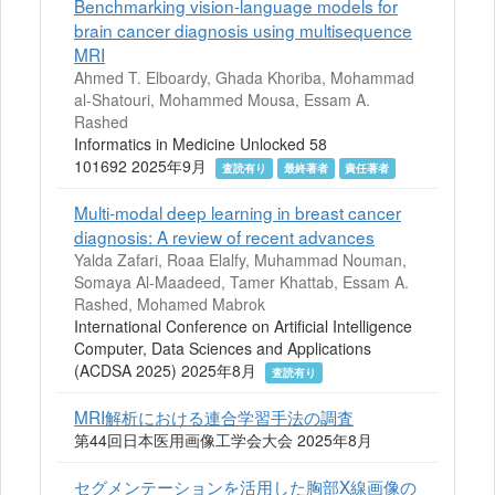
Benchmarking vision-language models for
brain cancer diagnosis using multisequence
MRI
Ahmed T. Elboardy, Ghada Khoriba, Mohammad
al-Shatouri, Mohammed Mousa, Essam A.
Rashed
Informatics in Medicine Unlocked 58
101692 2025年9月
査読有り
最終著者
責任著者
Multi-modal deep learning in breast cancer
diagnosis: A review of recent advances
Yalda Zafari, Roaa Elalfy, Muhammad Nouman,
Somaya Al-Maadeed, Tamer Khattab, Essam A.
Rashed, Mohamed Mabrok
International Conference on Artificial Intelligence
Computer, Data Sciences and Applications
(ACDSA 2025) 2025年8月
査読有り
MRI解析における連合学習手法の調査
第44回日本医用画像工学会大会 2025年8月
セグメンテーションを活用した胸部X線画像の