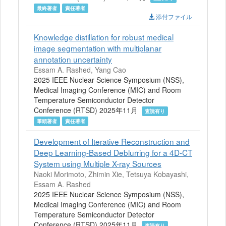
最終著者
責任著者
添付ファイル
Knowledge distillation for robust medical
image segmentation with multiplanar
annotation uncertainty
Essam A. Rashed, Yang Cao
2025 IEEE Nuclear Science Symposium (NSS),
Medical Imaging Conference (MIC) and Room
Temperature Semiconductor Detector
Conference (RTSD) 2025年11月
査読有り
筆頭著者
責任著者
Development of Iterative Reconstruction and
Deep Learning-Based Deblurring for a 4D-CT
System using Multiple X-ray Sources
Naoki Morimoto, Zhimin Xie, Tetsuya Kobayashi,
Essam A. Rashed
2025 IEEE Nuclear Science Symposium (NSS),
Medical Imaging Conference (MIC) and Room
Temperature Semiconductor Detector
Conference (RTSD) 2025年11月
査読有り