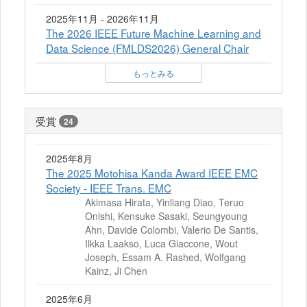
2025年11月 - 2026年11月
The 2026 IEEE Future Machine Learning and
Data Science (FMLDS2026) General Chair
もっとみる
受賞
24
2025年8月
The 2025 Motohisa Kanda Award IEEE EMC
Society - IEEE Trans. EMC
Akimasa Hirata, Yinliang Diao, Teruo
Onishi, Kensuke Sasaki, Seungyoung
Ahn, Davide Colombi, Valerio De Santis,
Ilkka Laakso, Luca Giaccone, Wout
Joseph, Essam A. Rashed, Wolfgang
Kainz, Ji Chen
2025年6月