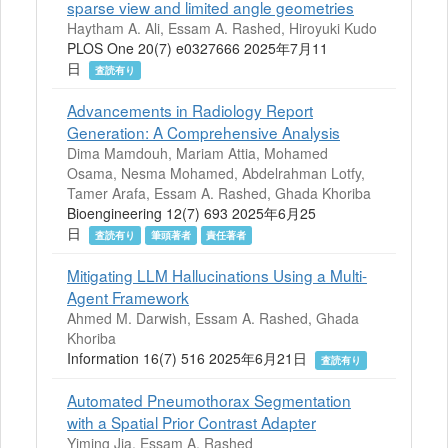
sparse view and limited angle geometries
Haytham A. Ali, Essam A. Rashed, Hiroyuki Kudo
PLOS One 20(7) e0327666 2025年7月11
日
査読有り
Advancements in Radiology Report
Generation: A Comprehensive Analysis
Dima Mamdouh, Mariam Attia, Mohamed
Osama, Nesma Mohamed, Abdelrahman Lotfy,
Tamer Arafa, Essam A. Rashed, Ghada Khoriba
Bioengineering 12(7) 693 2025年6月25
日
査読有り
筆頭著者
責任著者
Mitigating LLM Hallucinations Using a Multi-
Agent Framework
Ahmed M. Darwish, Essam A. Rashed, Ghada
Khoriba
Information 16(7) 516 2025年6月21日
査読有り
Automated Pneumothorax Segmentation
with a Spatial Prior Contrast Adapter
Yiming Jia, Essam A. Rashed