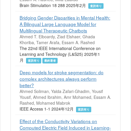
Brain Stimulation 18 288 2025年2月
査読有り
Bridging Gender Disparities in Mental Health:
A Bilingual Large Language Model for
Multilingual Therapeutic Chatbots
Ahmed T. Elboardy, Ziad Elshaer, Ghada
Khoriba, Tamer Arafa, Essam A. Rashed
The 22nd IEEE International Conference on
Learning and Technology (L&S25) 2025年1
月
査読有り
最終著者
Deep models for stroke segmentation: do
complex architectures always perform
better?
Ahmed Soliman, Yalda Zafari-Ghadim, Yousif
Yousif, Ahmed Ibrahim, Amr Mohamed, Essam A.
Rashed, Mohamed Mabrok
IEEE Access 1-1 2024年12月
査読有り
Effect of the Conductivity Variations on
Computed Electric Field Induced in Learning-