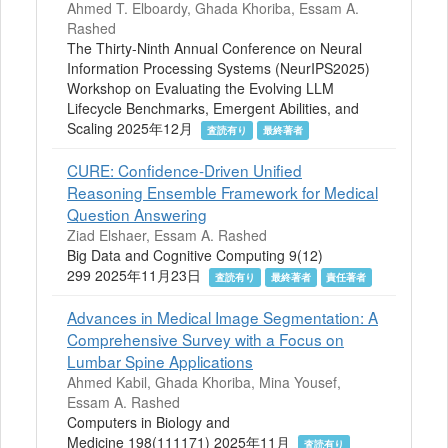
Ahmed T. Elboardy, Ghada Khoriba, Essam A.
Rashed
The Thirty-Ninth Annual Conference on Neural
Information Processing Systems (NeurIPS2025)
Workshop on Evaluating the Evolving LLM
Lifecycle Benchmarks, Emergent Abilities, and
Scaling 2025年12月
査読有り
最終著者
CURE: Confidence-Driven Unified
Reasoning Ensemble Framework for Medical
Question Answering
Ziad Elshaer, Essam A. Rashed
Big Data and Cognitive Computing 9(12)
299 2025年11月23日
査読有り
最終著者
責任著者
Advances in Medical Image Segmentation: A
Comprehensive Survey with a Focus on
Lumbar Spine Applications
Ahmed Kabil, Ghada Khoriba, Mina Yousef,
Essam A. Rashed
Computers in Biology and
Medicine 198(111171) 2025年11月
査読有り