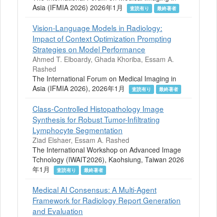
Asia (IFMIA 2026) 2026年1月
査読有り
最終著者
Vision-Language Models in Radiology:
Impact of Context Optimization Prompting
Strategies on Model Performance
Ahmed T. Elboardy, Ghada Khoriba, Essam A.
Rashed
The International Forum on Medical Imaging in
Asia (IFMIA 2026), 2026年1月
査読有り
最終著者
Class-Controlled Histopathology Image
Synthesis for Robust Tumor-Infiltrating
Lymphocyte Segmentation
Ziad Elshaer, Essam A. Rashed
The International Workshop on Advanced Image
Tchnology (IWAIT2026), Kaohsiung, Taiwan 2026
年1月
査読有り
最終著者
Medical AI Consensus: A Multi-Agent
Framework for Radiology Report Generation
and Evaluation