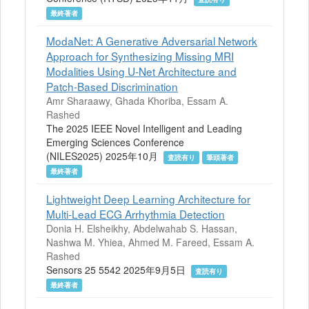
最終著者
ModaNet: A Generative Adversarial Network
Approach for Synthesizing Missing MRI
Modalities Using U-Net Architecture and
Patch-Based Discrimination
Amr Sharaawy, Ghada Khoriba, Essam A.
Rashed
The 2025 IEEE Novel Intelligent and Leading
Emerging Sciences Conference
(NILES2025) 2025年10月
査読有り
筆頭著者
最終著者
Lightweight Deep Learning Architecture for
Multi-Lead ECG Arrhythmia Detection
Donia H. Elsheikhy, Abdelwahab S. Hassan,
Nashwa M. Yhiea, Ahmed M. Fareed, Essam A.
Rashed
Sensors 25 5542 2025年9月5日
査読有り
最終著者