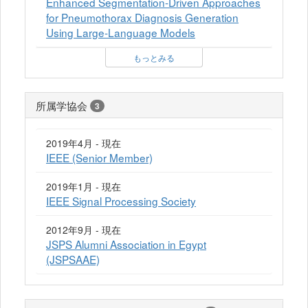
Enhanced Segmentation-Driven Approaches
for Pneumothorax Diagnosis Generation
Using Large-Language Models
もっとみる
所属学協会
3
2019年4月 - 現在
IEEE (Senior Member)
2019年1月 - 現在
IEEE Signal Processing Society
2012年9月 - 現在
JSPS Alumni Association in Egypt
(JSPSAAE)