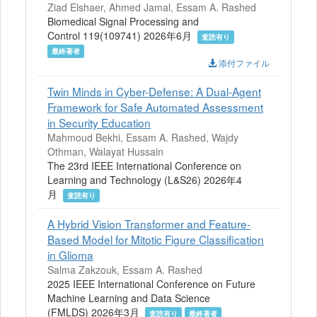
Ziad Elshaer, Ahmed Jamal, Essam A. Rashed
Biomedical Signal Processing and
Control 119(109741) 2026年6月
査読有り
最終著者
添付ファイル
Twin Minds in Cyber-Defense: A Dual-Agent
Framework for Safe Automated Assessment
in Security Education
Mahmoud Bekhi, Essam A. Rashed, Wajdy
Othman, Walayat Hussain
The 23rd IEEE International Conference on
Learning and Technology (L&S26) 2026年4
月
査読有り
A Hybrid Vision Transformer and Feature-
Based Model for Mitotic Figure Classification
in Glioma
Salma Zakzouk, Essam A. Rashed
2025 IEEE International Conference on Future
Machine Learning and Data Science
(FMLDS) 2026年3月
査読有り
最終著者