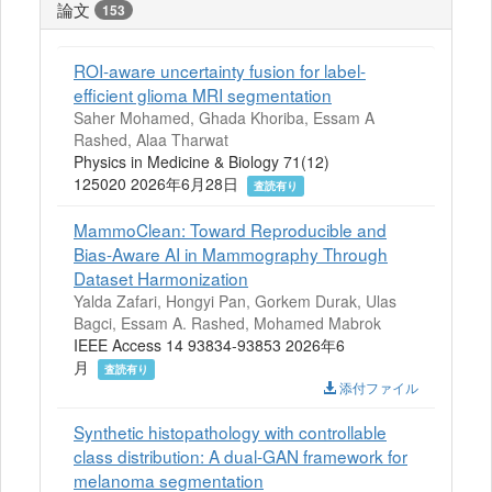
論文
153
ROI-aware uncertainty fusion for label-
efficient glioma MRI segmentation
Saher Mohamed, Ghada Khoriba, Essam A
Rashed, Alaa Tharwat
Physics in Medicine & Biology 71(12)
125020 2026年6月28日
査読有り
MammoClean: Toward Reproducible and
Bias-Aware AI in Mammography Through
Dataset Harmonization
Yalda Zafari, Hongyi Pan, Gorkem Durak, Ulas
Bagci, Essam A. Rashed, Mohamed Mabrok
IEEE Access 14 93834-93853 2026年6
月
査読有り
添付ファイル
Synthetic histopathology with controllable
class distribution: A dual-GAN framework for
melanoma segmentation