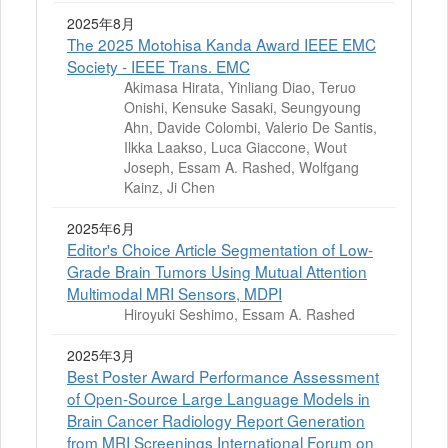
2025年8月
The 2025 Motohisa Kanda Award IEEE EMC
Society - IEEE Trans. EMC
Akimasa Hirata, Yinliang Diao, Teruo
Onishi, Kensuke Sasaki, Seungyoung
Ahn, Davide Colombi, Valerio De Santis,
Ilkka Laakso, Luca Giaccone, Wout
Joseph, Essam A. Rashed, Wolfgang
Kainz, Ji Chen
2025年6月
Editor's Choice Article Segmentation of Low-
Grade Brain Tumors Using Mutual Attention
Multimodal MRI Sensors, MDPI
Hiroyuki Seshimo, Essam A. Rashed
2025年3月
Best Poster Award Performance Assessment
of Open-Source Large Language Models in
Brain Cancer Radiology Report Generation
from MRI Screenings International Forum on