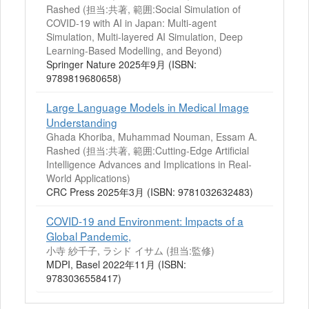
Rashed (担当:共著, 範囲:Social Simulation of
COVID-19 with AI in Japan: Multi-agent
Simulation, Multi-layered AI Simulation, Deep
Learning-Based Modelling, and Beyond)
Springer Nature 2025年9月 (ISBN:
9789819680658)
Large Language Models in Medical Image
Understanding
Ghada Khoriba, Muhammad Nouman, Essam A.
Rashed (担当:共著, 範囲:Cutting-Edge Artificial
Intelligence Advances and Implications in Real-
World Applications)
CRC Press 2025年3月 (ISBN: 9781032632483)
COVID-19 and Environment: Impacts of a
Global Pandemic,
小寺 紗千子, ラシド イサム (担当:監修)
MDPI, Basel 2022年11月 (ISBN:
9783036558417)