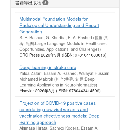
書籍等出版物
5
Multimodal Foundation Models for
Radiological Understanding and Report
Generation
S. E. Rashed, G. Khoriba, E. A. Rashed (担当:共
著, 範囲:Large Language Models in Healthcare:
Opportunities, Applications, and Challenges)
CRC Press 2026年9月 (ISBN: 9781041083016)
Deep learning in stroke care
Yalda Zafari, Essam A. Rashed, Walayat Hussain,
Mohamed Mabrok (担当:共著, 範囲:Deep
Learning Applications in Neuroinformatics)
Elsevier 2026年3月 (ISBN: 9780443414596)
Projection of COVID-19 positive cases
considering new viral variants and
vaccination effectiveness models: Deep
learning approach
Akimasa Hirata, Sachiko Kodera, Essam A.