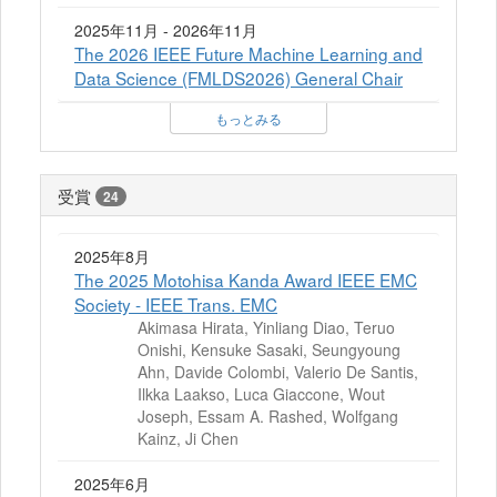
2025年11月 - 2026年11月
The 2026 IEEE Future Machine Learning and
Data Science (FMLDS2026) General Chair
もっとみる
受賞
24
2025年8月
The 2025 Motohisa Kanda Award IEEE EMC
Society - IEEE Trans. EMC
Akimasa Hirata, Yinliang Diao, Teruo
Onishi, Kensuke Sasaki, Seungyoung
Ahn, Davide Colombi, Valerio De Santis,
Ilkka Laakso, Luca Giaccone, Wout
Joseph, Essam A. Rashed, Wolfgang
Kainz, Ji Chen
2025年6月