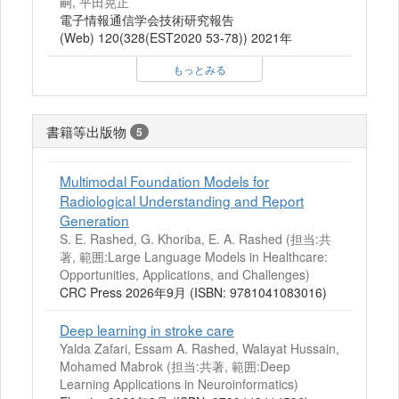
嗣, 平田晃正
電子情報通信学会技術研究報告
(Web) 120(328(EST2020 53-78)) 2021年
もっとみる
書籍等出版物
5
Multimodal Foundation Models for
Radiological Understanding and Report
Generation
S. E. Rashed, G. Khoriba, E. A. Rashed (担当:共
著, 範囲:Large Language Models in Healthcare:
Opportunities, Applications, and Challenges)
CRC Press 2026年9月 (ISBN: 9781041083016)
Deep learning in stroke care
Yalda Zafari, Essam A. Rashed, Walayat Hussain,
Mohamed Mabrok (担当:共著, 範囲:Deep
Learning Applications in Neuroinformatics)