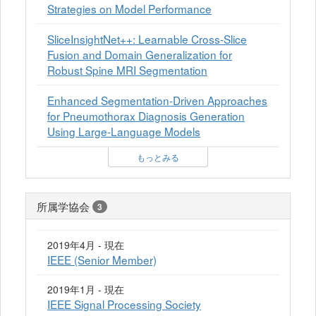
Strategies on Model Performance
SliceInsightNet++: Learnable Cross-Slice
Fusion and Domain Generalization for
Robust Spine MRI Segmentation
Enhanced Segmentation-Driven Approaches
for Pneumothorax Diagnosis Generation
Using Large-Language Models
もっとみる
所属学協会
3
2019年4月 - 現在
IEEE (Senior Member)
2019年1月 - 現在
IEEE Signal Processing Society