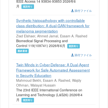
IEEE Access 14 93834-93853 2026年6
月
査読有り
添付ファイル
Synthetic histopathology with controllable
class distribution: A dual-GAN framework for
melanoma segmentation
Ziad Elshaer, Ahmed Jamal, Essam A. Rashed
Biomedical Signal Processing and
Control 119(109741) 2026年6月
査読有り
最終著者
添付ファイル
Twin Minds in Cyber-Defense: A Dual-Agent
Framework for Safe Automated Assessment
in Security Education
Mahmoud Bekhi, Essam A. Rashed, Wajdy
Othman, Walayat Hussain
The 23rd IEEE International Conference on
Learning and Technology (L&S26) 2026年4
月
査読有り