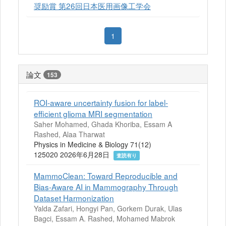
奨励賞 第26回日本医用画像工学会
1
論文
153
ROI-aware uncertainty fusion for label-
efficient glioma MRI segmentation
Saher Mohamed, Ghada Khoriba, Essam A
Rashed, Alaa Tharwat
Physics in Medicine & Biology 71(12)
125020 2026年6月28日
査読有り
MammoClean: Toward Reproducible and
Bias-Aware AI in Mammography Through
Dataset Harmonization
Yalda Zafari, Hongyi Pan, Gorkem Durak, Ulas
Bagci, Essam A. Rashed, Mohamed Mabrok