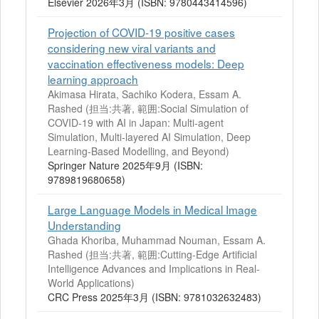
Elsevier 2026年3月 (ISBN: 9780443414596)
Projection of COVID-19 positive cases
considering new viral variants and
vaccination effectiveness models: Deep
learning approach
Akimasa Hirata, Sachiko Kodera, Essam A.
Rashed (担当:共著, 範囲:Social Simulation of
COVID-19 with AI in Japan: Multi-agent
Simulation, Multi-layered AI Simulation, Deep
Learning-Based Modelling, and Beyond)
Springer Nature 2025年9月 (ISBN:
9789819680658)
Large Language Models in Medical Image
Understanding
Ghada Khoriba, Muhammad Nouman, Essam A.
Rashed (担当:共著, 範囲:Cutting-Edge Artificial
Intelligence Advances and Implications in Real-
World Applications)
CRC Press 2025年3月 (ISBN: 9781032632483)