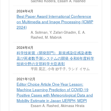
Sachiko Kodera, Essam A. Rashed
2024年4月
Best Paper Award International Conference
on Multimedia and Image Processing (ICMIP
2024)
A. Soliman, Y. Zafari-Ghadim, E. A.
Rashed, M. Mabrok
2024年4月
科学技術賞（開発部門） 新規感染症感染者数
及び死者数予測システムの開発 令和6年度科学
技術分野の文部科学大臣表彰
平田 晃正, 小寺 紗千子, ラシド イサム
2021年12月
Editor Choice Article One-Year Lesson:
Machine Learning Prediction of COVID-19
Positive Cases with Meteorological Data and
Mobility Estimate in Japan ĲERPH, MDPI
Essam A. Rashed, Akimasa Hirata