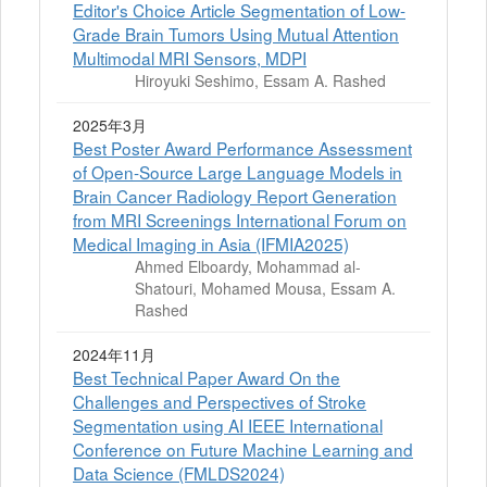
Editor's Choice Article Segmentation of Low-
Grade Brain Tumors Using Mutual Attention
Multimodal MRI Sensors, MDPI
Hiroyuki Seshimo, Essam A. Rashed
2025年3月
Best Poster Award Performance Assessment
of Open-Source Large Language Models in
Brain Cancer Radiology Report Generation
from MRI Screenings International Forum on
Medical Imaging in Asia (IFMIA2025)
Ahmed Elboardy, Mohammad al-
Shatouri, Mohamed Mousa, Essam A.
Rashed
2024年11月
Best Technical Paper Award On the
Challenges and Perspectives of Stroke
Segmentation using AI IEEE International
Conference on Future Machine Learning and
Data Science (FMLDS2024)