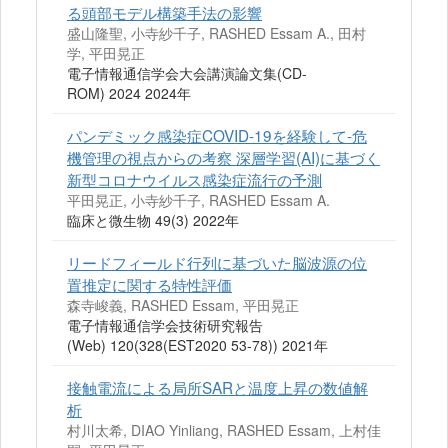
る頭部モデル構築手法の影響
盛山隆聖, 小寺紗千子, RASHED Essam A., 田村
学, 平田晃正
電子情報通信学会大会講演論文集(CD-
ROM) 2024 2024年
パンデミック感染症COVID-19を経験して-危
機管理の視点からの考察 深層学習(AI)に基づく
新型コロナウイルス感染症流行の予測
平田晃正, 小寺紗千子, RASHED Essam A.
臨床と微生物 49(3) 2022年
リードフィールド行列に基づいた脳波源の位
置推定に関する特性評価
森寺峻義, RASHED Essam, 平田晃正
電子情報通信学会技術研究報告
(Web) 120(328(EST2020 53-78)) 2021年
接触電流による局所SARと温度上昇の数値解
析
村川太希, DIAO Yinliang, RASHED Essam, 上村佳