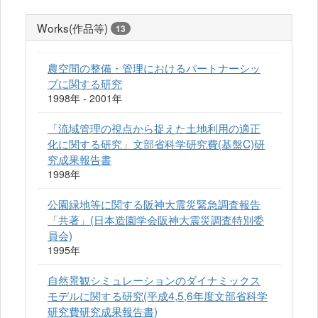
Works(作品等)
13
農空間の整備・管理におけるパートナーシッ
プに関する研究
1998年 - 2001年
「流域管理の視点から捉えた土地利用の適正
化に関する研究」文部省科学研究費(基盤C)研
究成果報告書
1998年
公園緑地等に関する阪神大震災緊急調査報告
「共著」(日本造園学会阪神大震災調査特別委
員会)
1995年
自然景観シミュレーションのダイナミックス
モデルに関する研究(平成4,5,6年度文部省科学
研究費研究成果報告書)