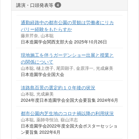
講演・口頭発表等
4
通勤経路中の都市公園の景観は労働者にリカ
バリー経験をもたらすか
藤井芹奈, 山本聡
日本造園学会関西支部大会 2025年10月26日
現地施工を伴うガーデンショー出展と授業と
の関係について
山本聡, 樋上啓子, 尾田顕子, 金原淳一, 光成麻美
日本造園学会全国大会
淡路島百景の選定約１０年後の状況
山本聡, 光成麻美
2024年度日本造園学会全国大会要旨集 2024年6月
都市公園内芝生地のコロナ禍以降の利用状況
山本聡, 薬師寺恒治, 嶽山洋志
日本造園学会2022年度全国大会ポスターセッショ
ン要旨集 2022年6月