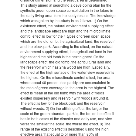
This study aimed at searching a developing plan for the
synthetic green open space consolidation in the future in
the daily living area from the study results. The knowledge
which was gotten by this study is as follows. 1) On the
existence effect, the natural environment supplying effect
and the landscape effect are high and the microclimate
control effect is low for the 4 types of green open space
which are the old tomb, the agricultural land, the reservoir
and the block park. According to the effect, on the natural
environment supplying effect, the agricultural land is the
highest and the old tomb is the next highest. On the
landscape effect, the old tomb, the agricultural land and
the reservoir which has 2ha wood are high. Especially,
the effect at the high surface of the water view reservoir is
the highest. On the microclimate control effect, the area
where about 40 percent rice paddy are accumulated in
the ratio of green coverage in the area is the highest. The
effect is mean at the old tomb with the area of fields
existed dispersely and reservoir with woods around it.
The effect is low for the block park and the reservoir
without woods. 2) On the utilizing effect, the larger the
scale of the green abundant park is, the better the effect it
has in both cases of the disaster and daily use, and vice
versa the smaller the scale, the worse the effect. 3) The
range of the existing effect is described using the high
effective area that equal to or more than 80% of