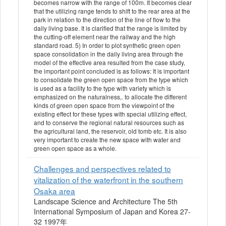
becomes narrow with the range of 100m. It becomes clear
that the utilizing range tends to shift to the rear area at the
park in relation to the direction of the line of flow to the
daily living base. It is clarified that the range is limited by
the cutting-off element near the railway and the high
standard road. 5) In order to plot synthetic green open
space consolidation in the daily living area through the
model of the effective area resulted from the case study,
the important point concluded is as follows: It is important
to consolidate the green open space from the type which
is used as a facility to the type with variety which is
emphasized on the naturalness,. to allocate the different
kinds of green open space from the viewpoint of the
existing effect for these types with special utilizing effect,
and to conserve the regional natural resources such as
the agricultural land, the reservoir, old tomb etc. It is also
very important to create the new space with water and
green open space as a whole.
Challenges and perspectives related to
vitalization of the waterfront in the southern
Osaka area
Landscape Science and Architecture The 5th
International Symposium of Japan and Korea 27-
32 1997年