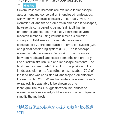
ランドスケープ研究 73(5) 559-562 2010
年
査読有り
Several research methods are available for landscape
assessment and conservation in enclosed landscapes,
with which we interact constantly in our daily lives.The
extraction of landscape elements in enclosed landscapes,
however, is considered to be more difficult than in
panoramic landscapes. This study examined several
research methods using various materials,question
survey and field survey. These databases were
constructed by using geographic information system (GIS)
and global positioning system (GPS). The landscape
elements database measured straight line distances
between roads and landscape elements, and property
line of administration field and landscape elements. The
land use has been determined from the position of the
landscape elements. According to results, about 70% of
the land use was consisted of landscape elements from
the road within 25m. When the landscape elements were
extracted, this was able to be shown as one
technique.The result suggests when the landscape
elements were extracted, GIS becomes one technique to
simplify the methods.
地域景観保全の観点から捉えた牧草地の認識
特性