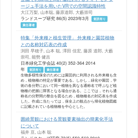
ージュ手法を用いたVRでの空間認識特性
大江万梨, 山本聡, 藤原道郎, 大藪崇司
ランドスープ研究 86(5) 2023年3月
査読有り
責任著者
特集「外来種と植生管理」 外来種と園芸植物
との名称対応表の作成
渕田 早穂子, 山本 聡, 澤田 佳宏, 藤原 道郎, 大藪
崇司, 能勢 健吉
日本緑化工学会誌 40(2) 352-364 2014
年
査読有り
責任著者
生物多様性保全のためには園芸的に利用される外来種も含
め，植物種の特定が重要である。しかし，緑化や園芸，学
術の各分野において同一植物を異なる通称名で呼ぶなど植
物種の把握に障害となる場合がある。ここでは，それら通
称名の分野間の整合を図るため，植物種名の対応表を作成
した。作成に当たっては，保全上の観点から帰化植物図鑑
に記載されている植物種を中心とした。
囲繞景観における景観要素抽出の簡素化手法
について
福井 亘, 山本 聡