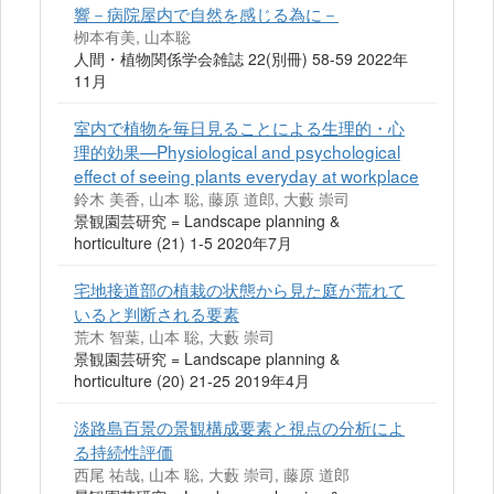
響－病院屋内で自然を感じる為に－
栁本有美, 山本聡
人間・植物関係学会雑誌 22(別冊) 58-59 2022年
11月
室内で植物を毎日見ることによる生理的・心
理的効果—Physiological and psychological
effect of seeing plants everyday at workplace
鈴木 美香, 山本 聡, 藤原 道郎, 大藪 崇司
景観園芸研究 = Landscape planning &
horticulture (21) 1-5 2020年7月
宅地接道部の植栽の状態から見た庭が荒れて
いると判断される要素
荒木 智葉, 山本 聡, 大藪 崇司
景観園芸研究 = Landscape planning &
horticulture (20) 21-25 2019年4月
淡路島百景の景観構成要素と視点の分析によ
る持続性評価
西尾 祐哉, 山本 聡, 大藪 崇司, 藤原 道郎