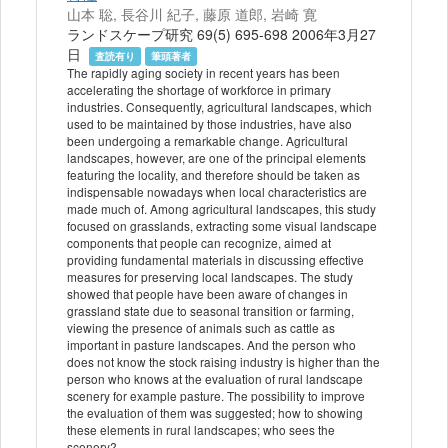
山本 聡, 長谷川 紀子, 藤原 道郎, 岩崎 寛
ランドスケープ研究 69(5) 695-698 2006年3月27
日
査読有り
筆頭著者
The rapidly aging society in recent years has been
accelerating the shortage of workforce in primary
industries. Consequently, agricultural landscapes, which
used to be maintained by those industries, have also
been undergoing a remarkable change. Agricultural
landscapes, however, are one of the principal elements
featuring the locality, and therefore should be taken as
indispensable nowadays when local characteristics are
made much of. Among agricultural landscapes, this study
focused on grasslands, extracting some visual landscape
components that people can recognize, aimed at
providing fundamental materials in discussing effective
measures for preserving local landscapes. The study
showed that people have been aware of changes in
grassland state due to seasonal transition or farming,
viewing the presence of animals such as cattle as
important in pasture landscapes. And the person who
does not know the stock raising industry is higher than the
person who knows at the evaluation of rural landscape
scenery for example pasture. The possibility to improve
the evaluation of them was suggested; how to showing
these elements in rural landscapes; who sees the
scenery?