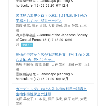
景観園芸研究 = Landscape planning &
horticulture (18) 53-58 2016年12月
淡路島の海岸クロマツ林における地域住民の
実感としての生態系サービス
遠藤 健彦, 藤原 道郎, 大薮 崇司, 澤田 佳宏, 山本
聡
海岸林学会誌 = Journal of the Japanese Society
of Coastal Forest 15(1) 7-13 2016年6
月
査読有り
動物の痕跡から広がる環境教育 : 野生動物と暮
らす地域に気づくために
坂野 明日香, 藤原 道郎, 大薮 崇司, 澤田 佳宏, 山本
聡
景観園芸研究 = Landscape planning &
horticulture (17) 15-21 2015年12月
ガーデニングにおける外来植物利用の認識と
生物多様性保全の課題
渕田 早穂子, 山本 聡, 澤田 佳宏, 藤原 道郎, 大藪
崇司