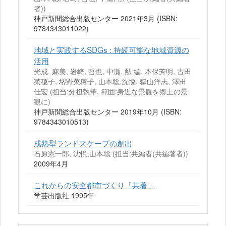
者))
神戸新聞総合出版センター 2021年3月 (ISBN:
9784343011022)
地域と実践するSDGs : 持続可能な地域資源の
活用
光成, 麻美, 岩崎, 哲也, 中瀬, 勲 編, 本保芳明, 古田
菜穂子, 堺野菜穂子, 山本聡,沈悦, 嶽山洋志, 澤田
佳宏 (担当:分担執筆, 範囲:身近な景観を郷土の景
観に)
神戸新聞総合出版センター 2019年10月 (ISBN:
9784343010513)
成熟型ランドスケープの創出
石原憲一郎, 沈悦,山本聡 (担当:共編者(共編著者))
2009年4月
これからの安全都市づくり「共著」
学芸出版社 1995年