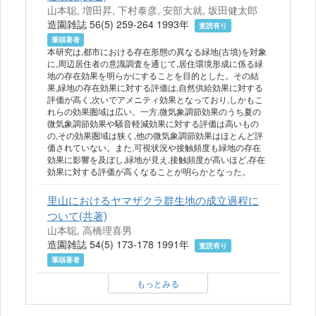
山本聡, 増田昇, 下村泰彦, 安部大就, 坂田健太郎
造園雑誌 56(5) 259-264 1993年
査読有り
筆頭著者
本研究は,都市における存在形態の異なる緑地(古墳)を対象
に,周辺居住者の意識調査を通じて,居住環境形成に係る緑
地の存在効果を明らかにすることを目的とした。その結
果,緑地の存在効果に対する評価は,自然供給効果に対する
評価が高く,次いでアメニティ効果となっており,しかもこ
れらの効果圏域は広い。一方,微気象調節効果のうち夏の
微気象調節効果や騒音軽減効果に対する評価は高いもの
の,その効果圏域は狭く,他の微気象調節効果はほとんど評
価されていない。また,可視状況や接触頻度も緑地の存在
効果に影響を及ぼし,緑地が見え,接触頻度が高いほど,存在
効果に対する評価が高くなることが明らかとなった。
里山におけるヤマザクラ群生地の成立過程に
ついて(共著)
山本聡, 高橋理喜男
造園雑誌 54(5) 173-178 1991年
査読有り
筆頭著者
もっとみる