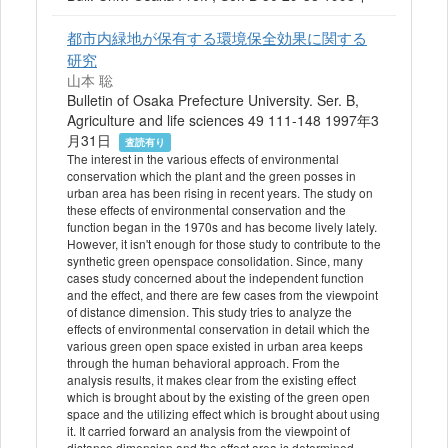
都市内緑地が保有する環境保全効果に関する
研究
山本 聡
Bulletin of Osaka Prefecture University. Ser. B,
Agriculture and life sciences 49 111-148 1997年3
月31日
査読有り
The interest in the various effects of environmental
conservation which the plant and the green posses in
urban area has been rising in recent years. The study on
these effects of environmental conservation and the
function began in the 1970s and has become lively lately.
However, it isn't enough for those study to contribute to the
synthetic green openspace consolidation. Since, many
cases study concerned about the independent function
and the effect, and there are few cases from the viewpoint
of distance dimension. This study tries to analyze the
effects of environmental conservation in detail which the
various green open space existed in urban area keeps
through the human behavioral approach. From the
analysis results, it makes clear from the existing effect
which is brought about by the existing of the green open
space and the utilizing effect which is brought about using
it. It carried forward an analysis from the viewpoint of
distance dimension and the effect area is determined.