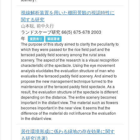
視線解析装置を用いた棚田景観の視認特性に
関する研究
山本聡, 前中久行
ランドスケープ研究 66(5) 675-678 2003
年
査読有り
筆頭著者
The purpose of this study aimed to clarify the peculiarity to
which they were passed for the rice field part and the
terraced paddy field scenery among the rural area
scenery. The aspect of the research is a visual recognition
characteristic of the spectacle. Using the eye movement
analysis elucidates the evaluation structure of man who
evaluates the terraced paddy field scenery. And aimed to
propose the new management technique turned to the
maintenance of the terraced paddy field spectacle. As a
result, the evaluation structure of the spectacle is different
depending on the distance. The entire scenery becomes
important in the distant view. The material such as flowers
becomes important in the near view. It seems that the
difference of the material do not influence the evaluation
in the distant view.
居住環境形成に係わる緑地の存在効果に関す
る研究(共著)