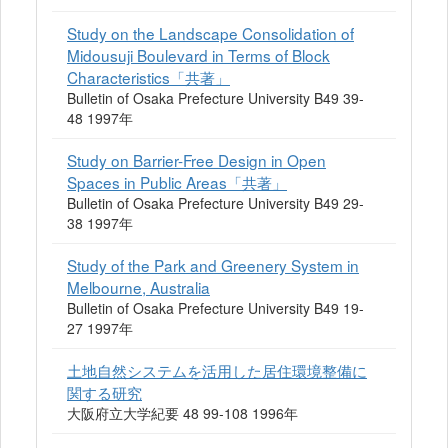
Study on the Landscape Consolidation of
Midousuji Boulevard in Terms of Block
Characteristics「共著」
Bulletin of Osaka Prefecture University B49 39-
48 1997年
Study on Barrier-Free Design in Open
Spaces in Public Areas「共著」
Bulletin of Osaka Prefecture University B49 29-
38 1997年
Study of the Park and Greenery System in
Melbourne, Australia
Bulletin of Osaka Prefecture University B49 19-
27 1997年
土地自然システムを活用した居住環境整備に
関する研究
大阪府立大学紀要 48 99-108 1996年