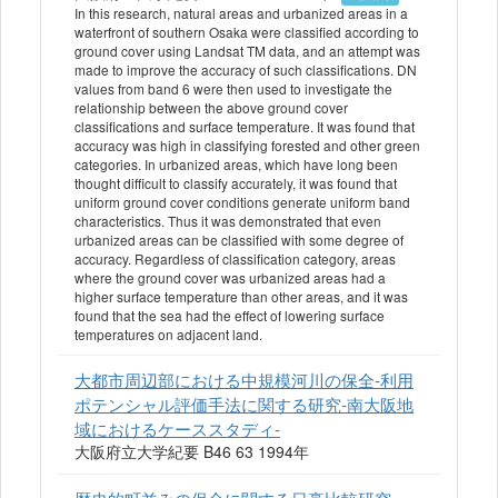
In this research, natural areas and urbanized areas in a
waterfront of southern Osaka were classified according to
ground cover using Landsat TM data, and an attempt was
made to improve the accuracy of such classifications. DN
values from band 6 were then used to investigate the
relationship between the above ground cover
classifications and surface temperature. It was found that
accuracy was high in classifying forested and other green
categories. In urbanized areas, which have long been
thought difficult to classify accurately, it was found that
uniform ground cover conditions generate uniform band
characteristics. Thus it was demonstrated that even
urbanized areas can be classified with some degree of
accuracy. Regardless of classification category, areas
where the ground cover was urbanized areas had a
higher surface temperature than other areas, and it was
found that the sea had the effect of lowering surface
temperatures on adjacent land.
大都市周辺部における中規模河川の保全-利用
ポテンシャル評価手法に関する研究-南大阪地
域におけるケーススタディ-
大阪府立大学紀要 B46 63 1994年