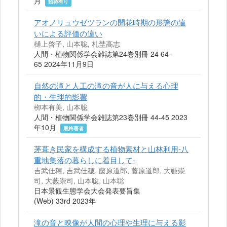
月
招待有り
アオノリュウゼツランの開花時期の形態の違
いによる評価の違い
樋上啓子, 山本聡, 札埜高志
人間・植物関係学会雑誌第24巻別冊 24 64-
65 2024年11月9日
自然の滝と人工の滝の音が人に与える心理
的・生理的影響
栁本有美, 山本聡
人間・植物関係学会雑誌第23巻別冊 44-45 2023
年10月
最終著者
茅葺き民家を構成する植物素材と山林利用-八
重地集落の暮らしに着目して-
吉武佳穂, 吉武佳穂, 藤原道郎, 藤原道郎, 大藪崇
司, 大藪崇司, 山本聡, 山本聡
日本景観生態学会大会発表要旨集
(Web) 33rd 2023年
滝の音と映像が人間の心理や生理に与える影