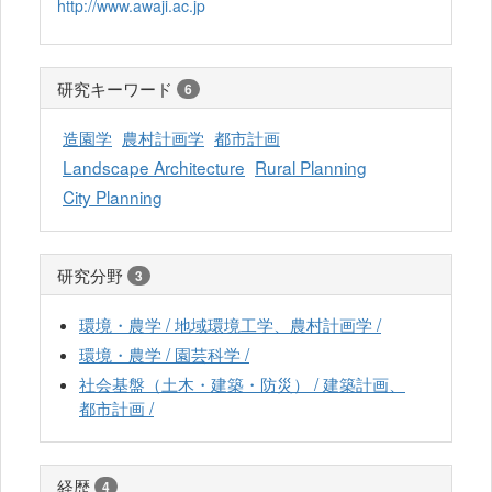
http://www.awaji.ac.jp
研究キーワード
6
造園学
農村計画学
都市計画
Landscape Architecture
Rural Planning
City Planning
研究分野
3
環境・農学 / 地域環境工学、農村計画学 /
環境・農学 / 園芸科学 /
社会基盤（土木・建築・防災） / 建築計画、
都市計画 /
経歴
4