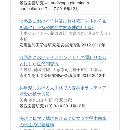
景観園芸研究 = Landscape planning &
horticulture (17) 1-7 2015年12月
淡路島における竹林及び竹林管理主体の分布
を基にした持続的な竹林管理の仕組み
山本ジェイミー, 藤原道郎, 大藪崇司, 澤田佳宏, 山
本聡
応用生態工学会研究発表会講演集 2012 2012年
淡路島におけるイノシシと人との関わりをも
とにした世代間交流
久野航, 藤原道郎, 大藪崇司, 澤田佳宏, 山本聡
応用生態工学会研究発表会講演集 2012 2012年
兵庫県における人工林での森林ボランティア
活動の拡大方策
矢倉 達也, 山本 聡, 藤原 道郎
景観園芸研究 (13) 9-14 2011年12月
海岸クロマツ林におけるクロマツ大径木由来
の実生の定着適地