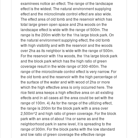
examinees notice an effect. The range of the landscape
effect is the widest. The natural environment supplying
effect and the microclimate control effect are also wide.
The effect area of old tomb and the reservoir which has
total large green open space and 2ha woods on the
landscape effect is wide with the range of 500m. The
range is the 200m width for the 1ha large block park. On
the natural environment supplying effect, the old tomb
with high visibility and with the reservoir and the woods
over 2ha as its neighbor is wide with the range of 500m.
For the reservoir with 1ha woods, the 1ha large block park
and the block park which has the high ratio of green
coverage result in the wide range of 300-400m. The
range of the microclimate control effect is very narrow. For
the old tomb and the reservoir with the high percentage of
the surface of the water and with wood of 2ha or more
which the high effective area is only occurred here. The
rice field area keeps a high effective area on all existing
effects and in all cases all the area could be set with the
range of 100m. 4) As for the range of the utilizing effect,
the range is 200m for the block park with a area over
2,500m^2 and high ratio of green coverage. For the block
park with an area of about 1ha or same as and the
neighborhood park in same level, it is spreading to the
range of 300m. For the block parks with the low standard
and low ratio of green coverage the effective range