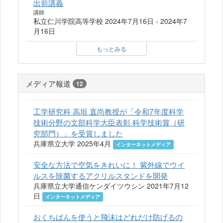
出前講義
講師
私立仁川学院高等学校 2024年7月16日 - 2024年7
月16日
もっとみる
メディア報道
12
工学研究科 高垣 直尚教授が「令和7年度科学
技術分野の文部科学大臣表彰 科学技術賞（研
究部門）」を受賞しました
兵庫県立大学 2025年4月
インターネットメディア
安全な方法で空気をきれいに！ 紫外線でウイ
ルスを除菌するアクリルスタンドを開発
兵庫県立大学通信ケンダイツウシン 2021年7月12
日
インターネットメディア
おくちばんを使うと飛沫はどれだけ防げるの