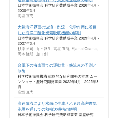
日本学術振興会 科学研究費助成事業 2026年4月 -
2030年3月
高垣 直尚
大気海洋界面の波浪・乱流・化学作用に着目
した海洋二酸化炭素吸収機能の解明
日本学術振興会 科学研究費助成事業 2023年4月 -
2027年3月
杉原 裕司, 山上 路生, 高垣 直尚, Eljamal Osama,
岡本 隆明, 山口 創一
台風下の海表面での運動量・熱流束の予測と
制御
科学技術振興機構 戦略的な研究開発の推進 ムー
ンショット型研究開発事業 2022年4月 - 2025年3
月
高垣 直尚
高速気流により水面に生成される超高密度気
泡層を通しての熱輸送機構の解明
日本学術振興会 科学研究費助成事業 基盤研究