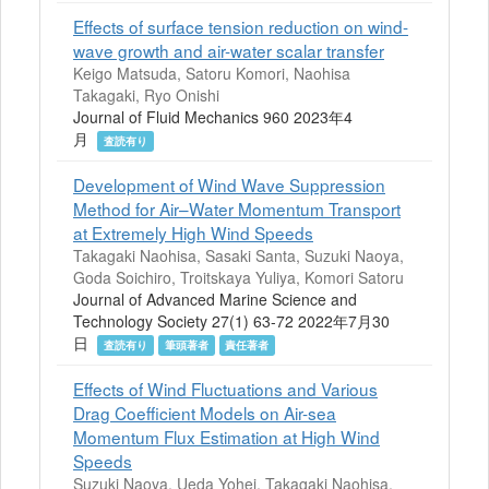
Effects of surface tension reduction on wind-
wave growth and air-water scalar transfer
Keigo Matsuda, Satoru Komori, Naohisa
Takagaki, Ryo Onishi
Journal of Fluid Mechanics 960 2023年4
月
査読有り
Development of Wind Wave Suppression
Method for Air–Water Momentum Transport
at Extremely High Wind Speeds
Takagaki Naohisa, Sasaki Santa, Suzuki Naoya,
Goda Soichiro, Troitskaya Yuliya, Komori Satoru
Journal of Advanced Marine Science and
Technology Society 27(1) 63-72 2022年7月30
日
査読有り
筆頭著者
責任著者
Effects of Wind Fluctuations and Various
Drag Coefficient Models on Air-sea
Momentum Flux Estimation at High Wind
Speeds
Suzuki Naoya, Ueda Yohei, Takagaki Naohisa,