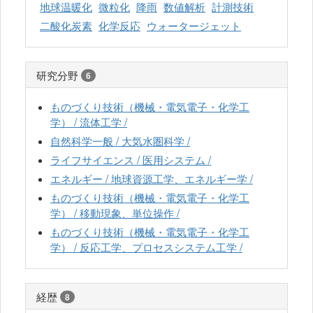
地球温暖化
微粒化
降雨
数値解析
計測技術
二酸化炭素
化学反応
ウォータージェット
研究分野
6
ものづくり技術（機械・電気電子・化学工
学） / 流体工学 /
自然科学一般 / 大気水圏科学 /
ライフサイエンス / 医用システム /
エネルギー / 地球資源工学、エネルギー学 /
ものづくり技術（機械・電気電子・化学工
学） / 移動現象、単位操作 /
ものづくり技術（機械・電気電子・化学工
学） / 反応工学、プロセスシステム工学 /
経歴
8