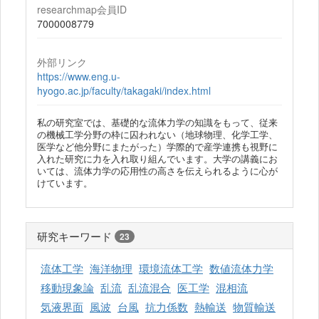
researchmap会員ID
7000008779
外部リンク
https://www.eng.u-
hyogo.ac.jp/faculty/takagaki/index.html
私の研究室では、基礎的な流体力学の知識をもって、従来
の機械工学分野の枠に囚われない（地球物理、化学工学、
医学など他分野にまたがった）学際的で産学連携も視野に
入れた研究に力を入れ取り組んでいます。大学の講義にお
いては、流体力学の応用性の高さを伝えられるように心が
けています。
研究キーワード
23
流体工学
海洋物理
環境流体工学
数値流体力学
移動現象論
乱流
乱流混合
医工学
混相流
気液界面
風波
台風
抗力係数
熱輸送
物質輸送