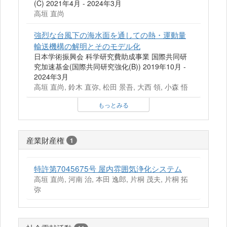
(C) 2021年4月 - 2024年3月
高垣 直尚
強烈な台風下の海水面を通しての熱・運動量
輸送機構の解明とそのモデル化
日本学術振興会 科学研究費助成事業 国際共同研
究加速基金(国際共同研究強化(B)) 2019年10月 -
2024年3月
高垣 直尚, 鈴木 直弥, 松田 景吾, 大西 領, 小森 悟
もっとみる
産業財産権
1
特許第7045675号 屋内雰囲気浄化システム
高垣 直尚, 河南 治, 本田 逸郎, 片桐 茂夫, 片桐 拓
弥