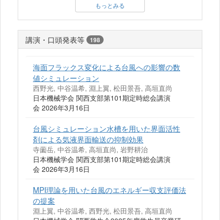
もっとみる
講演・口頭発表等
198
海面フラックス変化による台風への影響の数
値シミュレーション
西野光, 中谷温希, 淵上翼, 松田景吾, 高垣直尚
日本機械学会 関西支部第101期定時総会講演
会 2026年3月16日
台風シミュレーション水槽を用いた界面活性
剤による気液界面輸送の抑制効果
寺薗岳, 中谷温希, 高垣直尚, 岩野耕治
日本機械学会 関西支部第101期定時総会講演
会 2026年3月16日
MPI理論を用いた台風のエネルギー収支評価法
の提案
淵上翼, 中谷温希, 西野光, 松田景吾, 高垣直尚