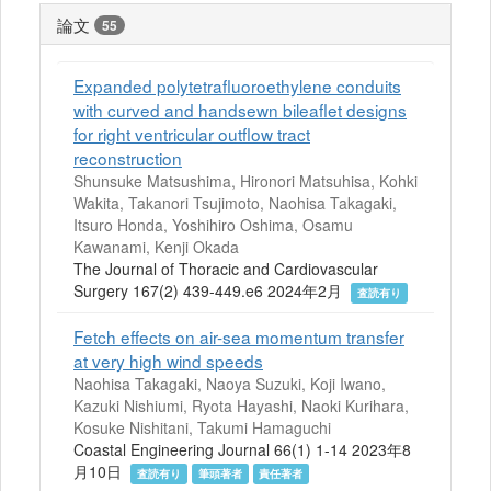
論文
55
Expanded polytetrafluoroethylene conduits
with curved and handsewn bileaflet designs
for right ventricular outflow tract
reconstruction
Shunsuke Matsushima, Hironori Matsuhisa, Kohki
Wakita, Takanori Tsujimoto, Naohisa Takagaki,
Itsuro Honda, Yoshihiro Oshima, Osamu
Kawanami, Kenji Okada
The Journal of Thoracic and Cardiovascular
Surgery 167(2) 439-449.e6 2024年2月
査読有り
Fetch effects on air-sea momentum transfer
at very high wind speeds
Naohisa Takagaki, Naoya Suzuki, Koji Iwano,
Kazuki Nishiumi, Ryota Hayashi, Naoki Kurihara,
Kosuke Nishitani, Takumi Hamaguchi
Coastal Engineering Journal 66(1) 1-14 2023年8
月10日
査読有り
筆頭著者
責任著者