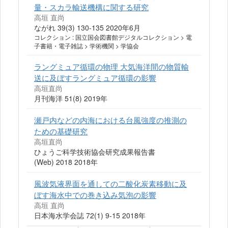
量・スカラ輸送機構に関する研究
高垣 直尚
ながれ 39(3) 130-135 2020年6月
コレクション : 国立国会図書館デジタルコレクション > 電
子書籍・電子雑誌 > 学術機関 > 学協会
ラングミュア循環の物理 大気海洋間の物質輸
送に及ぼすラングミュア循環の影響
高垣直尚
月刊海洋 51(8) 2019年
瀬戸内などの内海における台風強度の推測の
ための基礎研究
高垣直尚
ひょうご科学技術協会研究成果報告書
(Web) 2018 2018年
風波気液界面を通しての二酸化炭素移動に及
ぼす海水中での巻き込み気泡の影響
高垣 直尚
日本海水学会誌 72(1) 9-15 2018年