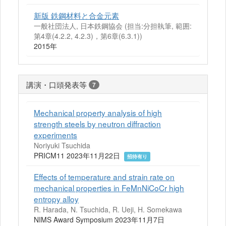
新版 鉄鋼材料と合金元素
一般社団法人, 日本鉄鋼協会 (担当:分担執筆, 範囲:
第4章(4.2.2, 4.2.3)，第6章(6.3.1))
2015年
講演・口頭発表等
7
Mechanical property analysis of high
strength steels by neutron diffraction
experiments
Noriyuki Tsuchida
PRICM11 2023年11月22日
招待有り
Effects of temperature and strain rate on
mechanical properties in FeMnNiCoCr high
entropy alloy
R. Harada, N. Tsuchida, R. Ueji, H. Somekawa
NIMS Award Symposium 2023年11月7日