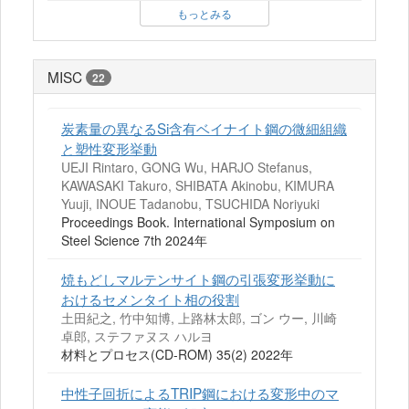
もっとみる
MISC
22
炭素量の異なるSi含有ベイナイト鋼の微細組織
と塑性変形挙動
UEJI Rintaro, GONG Wu, HARJO Stefanus,
KAWASAKI Takuro, SHIBATA Akinobu, KIMURA
Yuuji, INOUE Tadanobu, TSUCHIDA Noriyuki
Proceedings Book. International Symposium on
Steel Science 7th 2024年
焼もどしマルテンサイト鋼の引張変形挙動に
おけるセメンタイト相の役割
土田紀之, 竹中知博, 上路林太郎, ゴン ウー, 川崎
卓郎, ステファヌス ハルヨ
材料とプロセス(CD-ROM) 35(2) 2022年
中性子回折によるTRIP鋼における変形中のマ