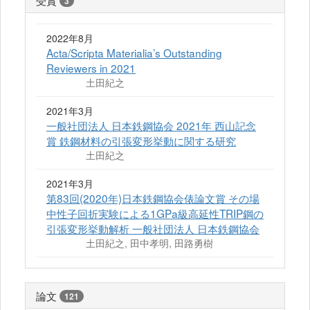
受賞
3
2022年8月
Acta/Scripta Materialia’s Outstanding
Reviewers in 2021
土田紀之
2021年3月
一般社団法人 日本鉄鋼協会 2021年 西山記念
賞 鉄鋼材料の引張変形挙動に関する研究
土田紀之
2021年3月
第83回(2020年)日本鉄鋼協会俵論文賞 その場
中性子回折実験による1GPa級高延性TRIP鋼の
引張変形挙動解析 一般社団法人 日本鉄鋼協会
土田紀之, 田中孝明, 田路勇樹
論文
121