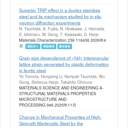
Superior TRIP effect in a duplex stainless
steel and its mechanism studied by in situ
neutron diffraction experiments
N. Tsuchida, A. Fujita, N. Hirakawa, J. Hamada,
E. Ishimaru, W. Gong, T. Kawasaki, S. Harjo
Materials Characterization 236 116436 2026年4
月
査読有り
筆頭著者
責任著者
Grain size dependence of <hkl> intergranular
lattice strain generated by plastic deformation
in ferritic steel
Yo Tomota, Hongxing Li, Noriyuki Tsuchida, Wu
Gong, Stefanus Harjo, Takahito Ohmura
MATERIALS SCIENCE AND ENGINEERING A-
STRUCTURAL MATERIALS PROPERTIES
MICROSTRUCTURE AND
PROCESSING 946 2025年11月
Change in Mechanical Properties of High-
Strength Martensitic Steel by the