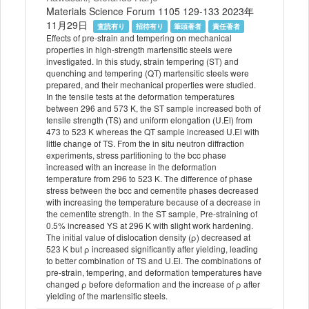
Materials Science Forum 1105 129-133 2023年
11月29日
査読有り
招待有り
筆頭著者
責任著者
Effects of pre-strain and tempering on mechanical
properties in high-strength martensitic steels were
investigated. In this study, strain tempering (ST) and
quenching and tempering (QT) martensitic steels were
prepared, and their mechanical properties were studied.
In the tensile tests at the deformation temperatures
between 296 and 573 K, the ST sample increased both of
tensile strength (TS) and uniform elongation (U.El) from
473 to 523 K whereas the QT sample increased U.El with
little change of TS. From the in situ neutron diffraction
experiments, stress partitioning to the bcc phase
increased with an increase in the deformation
temperature from 296 to 523 K. The difference of phase
stress between the bcc and cementite phases decreased
with increasing the temperature because of a decrease in
the cementite strength. In the ST sample, Pre-straining of
0.5% increased YS at 296 K with slight work hardening.
The initial value of dislocation density (ρ) decreased at
523 K but ρ increased significantly after yielding, leading
to better combination of TS and U.El. The combinations of
pre-strain, tempering, and deformation temperatures have
changed ρ before deformation and the increase of ρ after
yielding of the martensitic steels.