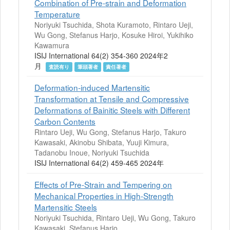
Combination of Pre-strain and Deformation
Temperature
Noriyuki Tsuchida, Shota Kuramoto, Rintaro Ueji,
Wu Gong, Stefanus Harjo, Kosuke Hiroi, Yukihiko
Kawamura
ISIJ International 64(2) 354-360 2024年2
月
査読有り
筆頭著者
責任著者
Deformation-induced Martensitic
Transformation at Tensile and Compressive
Deformations of Bainitic Steels with Different
Carbon Contents
Rintaro Ueji, Wu Gong, Stefanus Harjo, Takuro
Kawasaki, Akinobu Shibata, Yuuji Kimura,
Tadanobu Inoue, Noriyuki Tsuchida
ISIJ International 64(2) 459-465 2024年
Effects of Pre-Strain and Tempering on
Mechanical Properties in High-Strength
Martensitic Steels
Noriyuki Tsuchida, Rintaro Ueji, Wu Gong, Takuro
Kawasaki, Stefanus Harjo