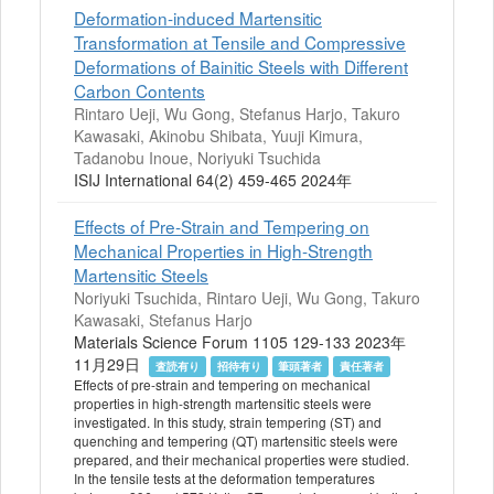
Deformation-induced Martensitic
Transformation at Tensile and Compressive
Deformations of Bainitic Steels with Different
Carbon Contents
Rintaro Ueji, Wu Gong, Stefanus Harjo, Takuro
Kawasaki, Akinobu Shibata, Yuuji Kimura,
Tadanobu Inoue, Noriyuki Tsuchida
ISIJ International 64(2) 459-465 2024年
Effects of Pre-Strain and Tempering on
Mechanical Properties in High-Strength
Martensitic Steels
Noriyuki Tsuchida, Rintaro Ueji, Wu Gong, Takuro
Kawasaki, Stefanus Harjo
Materials Science Forum 1105 129-133 2023年
11月29日
査読有り
招待有り
筆頭著者
責任著者
Effects of pre-strain and tempering on mechanical
properties in high-strength martensitic steels were
investigated. In this study, strain tempering (ST) and
quenching and tempering (QT) martensitic steels were
prepared, and their mechanical properties were studied.
In the tensile tests at the deformation temperatures