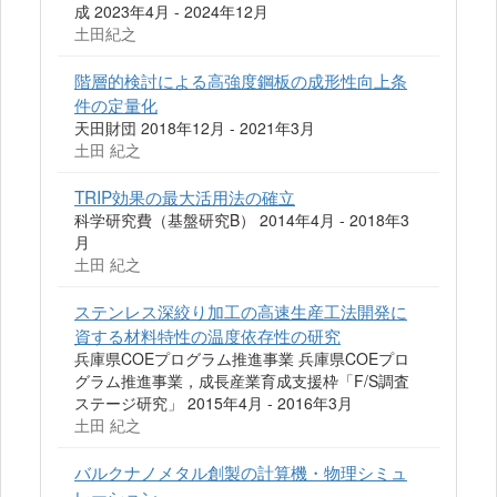
成 2023年4月 - 2024年12月
土田紀之
階層的検討による高強度鋼板の成形性向上条
件の定量化
天田財団 2018年12月 - 2021年3月
土田 紀之
TRIP効果の最大活用法の確立
科学研究費（基盤研究B） 2014年4月 - 2018年3
月
土田 紀之
ステンレス深絞り加工の高速生産工法開発に
資する材料特性の温度依存性の研究
兵庫県COEプログラム推進事業 兵庫県COEプロ
グラム推進事業，成長産業育成支援枠「F/S調査
ステージ研究」 2015年4月 - 2016年3月
土田 紀之
バルクナノメタル創製の計算機・物理シミュ
レーション