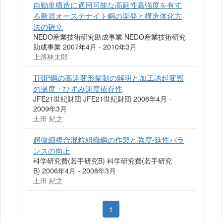
自動車構造に適用可能な高延性高強度を有す
る新規オーステナイト鋼の開発と構造体化方
法の確立
NEDO産業技術研究助成事業 NEDO産業技術研究
助成事業 2007年4月 - 2010年3月
上路林太郎
TRIP鋼の高速変形挙動の解明と加工誘起変態
の温度・ひずみ速度依存性
JFE21世紀財団 JFE21世紀財団 2008年4月 -
2009年3月
土田 紀之
超微細複合混粒組織鋼の作製と強度-延性バラ
ンスの向上
科学研究費(若手研究B) 科学研究費(若手研究
B) 2006年4月 - 2008年3月
土田 紀之
1