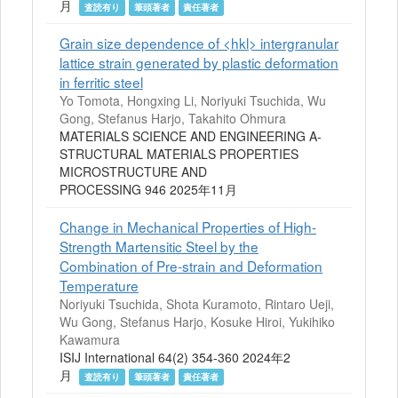
月
査読有り
筆頭著者
責任著者
Grain size dependence of <hkl> intergranular
lattice strain generated by plastic deformation
in ferritic steel
Yo Tomota, Hongxing Li, Noriyuki Tsuchida, Wu
Gong, Stefanus Harjo, Takahito Ohmura
MATERIALS SCIENCE AND ENGINEERING A-
STRUCTURAL MATERIALS PROPERTIES
MICROSTRUCTURE AND
PROCESSING 946 2025年11月
Change in Mechanical Properties of High-
Strength Martensitic Steel by the
Combination of Pre-strain and Deformation
Temperature
Noriyuki Tsuchida, Shota Kuramoto, Rintaro Ueji,
Wu Gong, Stefanus Harjo, Kosuke Hiroi, Yukihiko
Kawamura
ISIJ International 64(2) 354-360 2024年2
月
査読有り
筆頭著者
責任著者