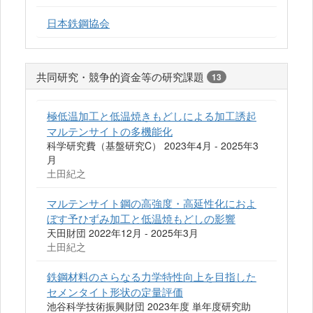
日本鉄鋼協会
共同研究・競争的資金等の研究課題
13
極低温加工と低温焼きもどしによる加工誘起
マルテンサイトの多機能化
科学研究費（基盤研究C） 2023年4月 - 2025年3
月
土田紀之
マルテンサイト鋼の高強度・高延性化におよ
ぼす予ひずみ加工と低温焼もどしの影響
天田財団 2022年12月 - 2025年3月
土田紀之
鉄鋼材料のさらなる力学特性向上を目指した
セメンタイト形状の定量評価
池谷科学技術振興財団 2023年度 単年度研究助