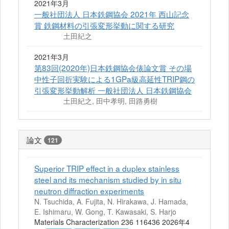
2021年3月
一般社団法人 日本鉄鋼協会 2021年 西山記念
賞 鉄鋼材料の引張変形挙動に関する研究
土田紀之
2021年3月
第83回(2020年)日本鉄鋼協会俵論文賞 その場
中性子回折実験による1GPa級高延性TRIP鋼の
引張変形挙動解析 一般社団法人 日本鉄鋼協会
土田紀之, 田中孝明, 田路勇樹
論文
121
Superior TRIP effect in a duplex stainless
steel and its mechanism studied by in situ
neutron diffraction experiments
N. Tsuchida, A. Fujita, N. Hirakawa, J. Hamada,
E. Ishimaru, W. Gong, T. Kawasaki, S. Harjo
Materials Characterization 236 116436 2026年4