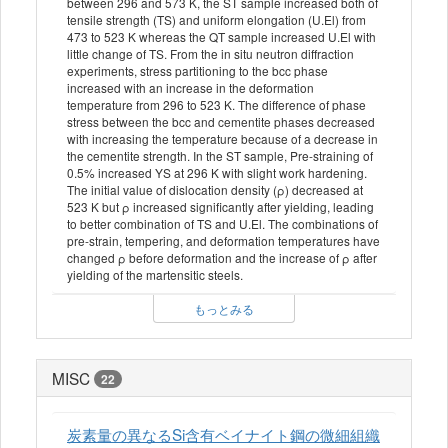
between 296 and 573 K, the ST sample increased both of
tensile strength (TS) and uniform elongation (U.El) from
473 to 523 K whereas the QT sample increased U.El with
little change of TS. From the in situ neutron diffraction
experiments, stress partitioning to the bcc phase
increased with an increase in the deformation
temperature from 296 to 523 K. The difference of phase
stress between the bcc and cementite phases decreased
with increasing the temperature because of a decrease in
the cementite strength. In the ST sample, Pre-straining of
0.5% increased YS at 296 K with slight work hardening.
The initial value of dislocation density (ρ) decreased at
523 K but ρ increased significantly after yielding, leading
to better combination of TS and U.El. The combinations of
pre-strain, tempering, and deformation temperatures have
changed ρ before deformation and the increase of ρ after
yielding of the martensitic steels.
もっとみる
MISC
22
炭素量の異なるSi含有ベイナイト鋼の微細組織