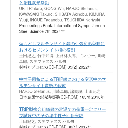
と塑性変形挙動
UEJI Rintaro, GONG Wu, HARJO Stefanus,
KAWASAKI Takuro, SHIBATA Akinobu, KIMURA
Yuuji, INOUE Tadanobu, TSUCHIDA Noriyuki
Proceedings Book. International Symposium on
Steel Science 7th 2024年
焼もどしマルテンサイト鋼の引張変形挙動に
おけるセメンタイト相の役割
土田紀之, 竹中知博, 上路林太郎, ゴン ウー, 川崎
卓郎, ステファヌス ハルヨ
材料とプロセス(CD-ROM) 35(2) 2022年
中性子回折によるTRIP鋼における変形中のマ
ルテンサイト変態の観察
HARJO Stefanus, 川崎卓郎, 諸岡聡, 土田紀之
日本金属学会講演概要(CD-ROM) 163rd 2018年
TRIP型複合組織鋼の常温での荷重一定クリー
プ試験中のその場中性子回折実験
土田紀之, ステファヌス ハルヨ
材料とプロセス(CD-ROM) 30(1) 2017年