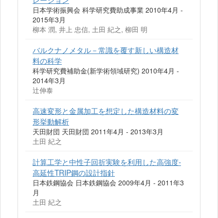
日本学術振興会 科学研究費助成事業 2010年4月 -
2015年3月
柳本 潤, 井上 忠信, 土田 紀之, 柳田 明
バルクナノメタル－常識を覆す新しい構造材
料の科学
科学研究費補助金(新学術領域研究) 2010年4月 -
2014年3月
辻伸泰
高速変形と金属加工を想定した構造材料の変
形挙動解析
天田財団 天田財団 2011年4月 - 2013年3月
土田 紀之
計算工学と中性子回折実験を利用した高強度-
高延性TRIP鋼の設計指針
日本鉄鋼協会 日本鉄鋼協会 2009年4月 - 2011年3
月
土田 紀之