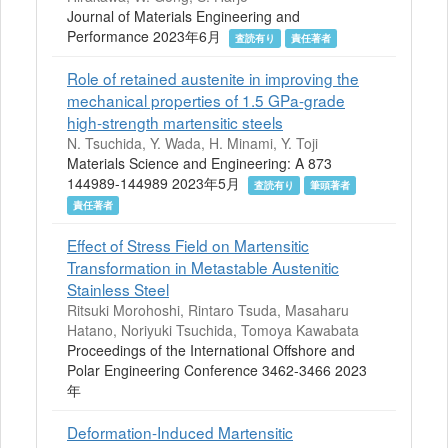
Journal of Materials Engineering and
Performance 2023年6月
査読有り
責任著者
Role of retained austenite in improving the
mechanical properties of 1.5 GPa-grade
high-strength martensitic steels
N. Tsuchida, Y. Wada, H. Minami, Y. Toji
Materials Science and Engineering: A 873
144989-144989 2023年5月
査読有り
筆頭著者
責任著者
Effect of Stress Field on Martensitic
Transformation in Metastable Austenitic
Stainless Steel
Ritsuki Morohoshi, Rintaro Tsuda, Masaharu
Hatano, Noriyuki Tsuchida, Tomoya Kawabata
Proceedings of the International Offshore and
Polar Engineering Conference 3462-3466 2023
年
Deformation-Induced Martensitic