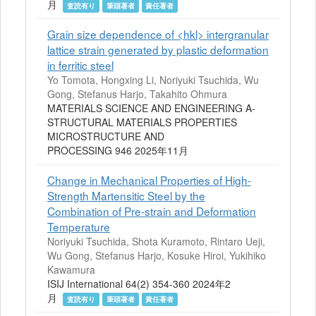
月
査読有り
筆頭著者
責任著者
Grain size dependence of <hkl> intergranular
lattice strain generated by plastic deformation
in ferritic steel
Yo Tomota, Hongxing Li, Noriyuki Tsuchida, Wu
Gong, Stefanus Harjo, Takahito Ohmura
MATERIALS SCIENCE AND ENGINEERING A-
STRUCTURAL MATERIALS PROPERTIES
MICROSTRUCTURE AND
PROCESSING 946 2025年11月
Change in Mechanical Properties of High-
Strength Martensitic Steel by the
Combination of Pre-strain and Deformation
Temperature
Noriyuki Tsuchida, Shota Kuramoto, Rintaro Ueji,
Wu Gong, Stefanus Harjo, Kosuke Hiroi, Yukihiko
Kawamura
ISIJ International 64(2) 354-360 2024年2
月
査読有り
筆頭著者
責任著者