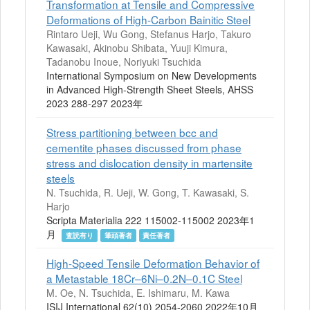
Transformation at Tensile and Compressive
Deformations of High-Carbon Bainitic Steel
Rintaro Ueji, Wu Gong, Stefanus Harjo, Takuro
Kawasaki, Akinobu Shibata, Yuuji Kimura,
Tadanobu Inoue, Noriyuki Tsuchida
International Symposium on New Developments
in Advanced High-Strength Sheet Steels, AHSS
2023 288-297 2023年
Stress partitioning between bcc and
cementite phases discussed from phase
stress and dislocation density in martensite
steels
N. Tsuchida, R. Ueji, W. Gong, T. Kawasaki, S.
Harjo
Scripta Materialia 222 115002-115002 2023年1
月
査読有り
筆頭著者
責任著者
High-Speed Tensile Deformation Behavior of
a Metastable 18Cr–6Ni–0.2N–0.1C Steel
M. Oe, N. Tsuchida, E. Ishimaru, M. Kawa
ISIJ International 62(10) 2054-2060 2022年10月