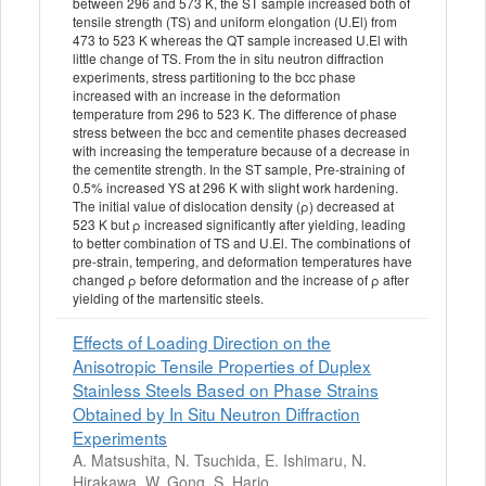
between 296 and 573 K, the ST sample increased both of
tensile strength (TS) and uniform elongation (U.El) from
473 to 523 K whereas the QT sample increased U.El with
little change of TS. From the in situ neutron diffraction
experiments, stress partitioning to the bcc phase
increased with an increase in the deformation
temperature from 296 to 523 K. The difference of phase
stress between the bcc and cementite phases decreased
with increasing the temperature because of a decrease in
the cementite strength. In the ST sample, Pre-straining of
0.5% increased YS at 296 K with slight work hardening.
The initial value of dislocation density (ρ) decreased at
523 K but ρ increased significantly after yielding, leading
to better combination of TS and U.El. The combinations of
pre-strain, tempering, and deformation temperatures have
changed ρ before deformation and the increase of ρ after
yielding of the martensitic steels.
Effects of Loading Direction on the
Anisotropic Tensile Properties of Duplex
Stainless Steels Based on Phase Strains
Obtained by In Situ Neutron Diffraction
Experiments
A. Matsushita, N. Tsuchida, E. Ishimaru, N.
Hirakawa, W. Gong, S. Harjo