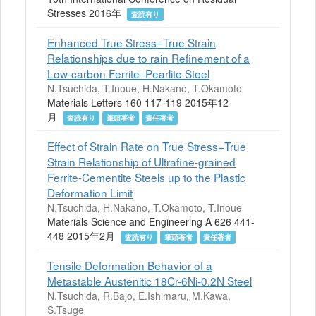
Stresses 2016年
査読有り
Enhanced True Stress–True Strain
Relationships due to rain Refinement of a
Low-carbon Ferrite‒Pearlite Steel
N.Tsuchida, T.Inoue, H.Nakano, T.Okamoto
Materials Letters 160 117-119 2015年12
月
査読有り
筆頭著者
責任著者
Effect of Strain Rate on True Stress−True
Strain Relationship of Ultrafine-grained
Ferrite-Cementite Steels up to the Plastic
Deformation Limit
N.Tsuchida, H.Nakano, T.Okamoto, T.Inoue
Materials Science and Engineering A 626 441-
448 2015年2月
査読有り
筆頭著者
責任著者
Tensile Deformation Behavior of a
Metastable Austenitic 18Cr-6Ni-0.2N Steel
N.Tsuchida, R.Bajo, E.Ishimaru, M.Kawa,
S.Tsuge