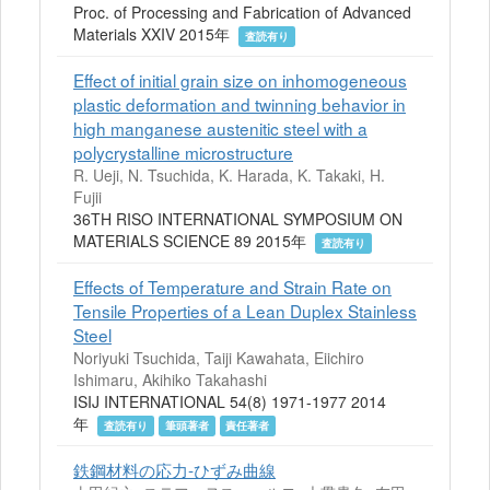
Proc. of Processing and Fabrication of Advanced
Materials XXIV 2015年
査読有り
Effect of initial grain size on inhomogeneous
plastic deformation and twinning behavior in
high manganese austenitic steel with a
polycrystalline microstructure
R. Ueji, N. Tsuchida, K. Harada, K. Takaki, H.
Fujii
36TH RISO INTERNATIONAL SYMPOSIUM ON
MATERIALS SCIENCE 89 2015年
査読有り
Effects of Temperature and Strain Rate on
Tensile Properties of a Lean Duplex Stainless
Steel
Noriyuki Tsuchida, Taiji Kawahata, Eiichiro
Ishimaru, Akihiko Takahashi
ISIJ INTERNATIONAL 54(8) 1971-1977 2014
年
査読有り
筆頭著者
責任著者
鉄鋼材料の応力-ひずみ曲線