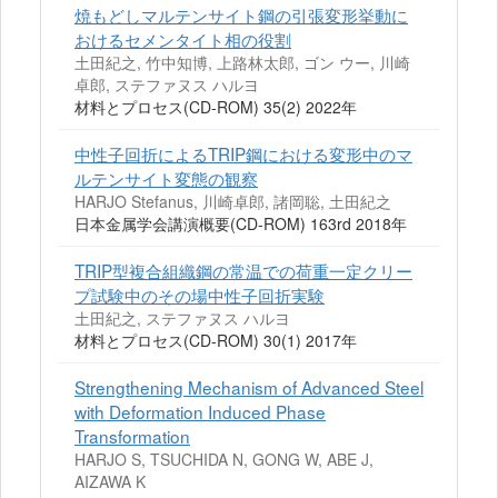
焼もどしマルテンサイト鋼の引張変形挙動に
おけるセメンタイト相の役割
土田紀之, 竹中知博, 上路林太郎, ゴン ウー, 川崎
卓郎, ステファヌス ハルヨ
材料とプロセス(CD-ROM) 35(2) 2022年
中性子回折によるTRIP鋼における変形中のマ
ルテンサイト変態の観察
HARJO Stefanus, 川崎卓郎, 諸岡聡, 土田紀之
日本金属学会講演概要(CD-ROM) 163rd 2018年
TRIP型複合組織鋼の常温での荷重一定クリー
プ試験中のその場中性子回折実験
土田紀之, ステファヌス ハルヨ
材料とプロセス(CD-ROM) 30(1) 2017年
Strengthening Mechanism of Advanced Steel
with Deformation Induced Phase
Transformation
HARJO S, TSUCHIDA N, GONG W, ABE J,
AIZAWA K