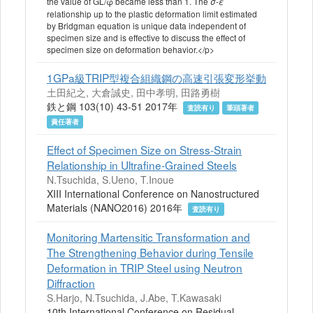
the value of GL/φ became less than 1. The
-
σ
ε
relationship up to the plastic deformation limit estimated
by Bridgman equation is unique data independent of
specimen size and is effective to discuss the effect of
specimen size on deformation behavior.</p>
1GPa級TRIP型複合組織鋼の高速引張変形挙動
土田紀之, 大倉誠史, 田中孝明, 田路勇樹
鉄と鋼 103(10) 43-51 2017年
査読有り
筆頭著者
責任著者
Effect of Specimen Size on Stress-Strain
Relationship in Ultrafine-Grained Steels
N.Tsuchida, S.Ueno, T.Inoue
XIII International Conference on Nanostructured
Materials (NANO2016) 2016年
査読有り
Monitoring Martensitic Transformation and
The Strengthening Behavior during Tensile
Deformation in TRIP Steel using Neutron
Diffraction
S.Harjo, N.Tsuchida, J.Abe, T.Kawasaki
10th International Conference on Residual