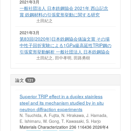
2021年3月
一般社団法人 日本鉄鋼協会 2021年 西山記念
賞 鉄鋼材料の引張変形挙動に関する研究
土田紀之
2021年3月
第83回(2020年)日本鉄鋼協会俵論文賞 その場
中性子回折実験による1GPa級高延性TRIP鋼の
引張変形挙動解析 一般社団法人 日本鉄鋼協会
土田紀之, 田中孝明, 田路勇樹
論文
121
Superior TRIP effect in a duplex stainless
steel and its mechanism studied by in situ
neutron diffraction experiments
N. Tsuchida, A. Fujita, N. Hirakawa, J. Hamada,
E. Ishimaru, W. Gong, T. Kawasaki, S. Harjo
Materials Characterization 236 116436 2026年4