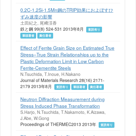
0.2C-1.2Si-1.5Mn鋼のTRIP効果におよぼすひ
ずみ速度の影響
土田紀之, 尾﨑渓香
鉄と鋼 99(8) 524-531 2013年8月
査読有り
筆頭著者
責任著者
Effect of Ferrite Grain Size on Estimated True
Stress–True Strain Relationships up to the
Plastic Deformation Limit in Low Carbon
Ferrite-Cementite Steels
N.Tsuchida, T.Inoue, H.Nakano
Journal of Materials Research 28(16) 2171-
2179 2013年8月
査読有り
筆頭著者
責任著者
Neutron Diffraction Measurement during
Stress Induced Phase Transformation
S.Harjo, N.Tsuchida, T.Nakamoto, K.Aizawa,
J.Abe, W.Gong
Proceedings of THERMEC2013 2013年
査読有り