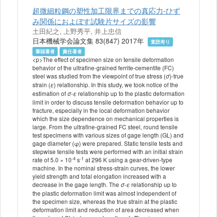
超微細粒鋼の塑性加工限界までの真応力-ひず
み関係におよぼす試験片サイズの影響
土田紀之, 上野秀平, 井上忠信
日本機械学会論文集 83(847) 2017年
査読有り
筆頭著者
責任著者
<p>The effect of specimen size on tensile deformation
behavior of the ultrafine-grained ferrite-cementite (FC)
steel was studied from the viewpoint of true stress (
)-true
σ
strain (
) relationship. In this study, we took notice of the
ε
estimation of
-
relationship up to the plastic deformation
σ
ε
limit in order to discuss tensile deformation behavior up to
fracture, especially in the local deformation behavior
which the size dependence on mechanical properties is
large. From the ultrafine-grained FC steel, round tensile
test specimens with various sizes of gage length (GL) and
gage diameter (φ) were prepared. Static tensile tests and
stepwise tensile tests were performed with an initial strain
-4
-1
rate of 5.0 × 10
s
at 296 K using a gear-driven-type
machine. In the nominal stress-strain curves, the lower
yield strength and total elongation increased with a
decrease in the gage length. The
-
relationship up to
σ
ε
the plastic deformation limit was almost independent of
the specimen size, whereas the true strain at the plastic
deformation limit and reduction of area decreased when