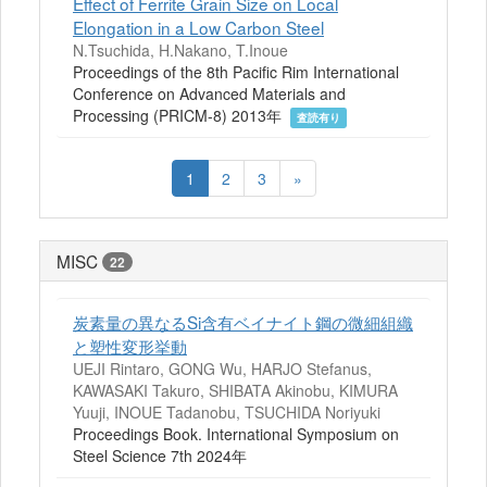
Effect of Ferrite Grain Size on Local
Elongation in a Low Carbon Steel
N.Tsuchida, H.Nakano, T.Inoue
Proceedings of the 8th Pacific Rim International
Conference on Advanced Materials and
Processing (PRICM-8) 2013年
査読有り
1
2
3
»
MISC
22
炭素量の異なるSi含有ベイナイト鋼の微細組織
と塑性変形挙動
UEJI Rintaro, GONG Wu, HARJO Stefanus,
KAWASAKI Takuro, SHIBATA Akinobu, KIMURA
Yuuji, INOUE Tadanobu, TSUCHIDA Noriyuki
Proceedings Book. International Symposium on
Steel Science 7th 2024年