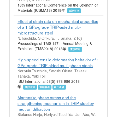
18th International Conference on the Strength of
Materials (ICSMA18) 2018年
査読有り
Effect of strain rate on mechanical properties
of a 1 GPa-grade TRIP-aided multi-
microstructure steel
N.Tsuchida, S.Ohkura, T.Tanaka, Y.Toji
Proceedings of TMS 147th Annual Meeting &
Exhibition (TMS2018) 2018年
査読有り
High-speed tensile deformation behavior of 1
GPa-grade TRIP-aided multi-phase steels
Noriyuki Tsuchida, Satoshi Okura, Takaaki
Tanaka, Yuki Toji
ISIJ International 58(5) 978-986 2018
年
査読有り
筆頭著者
責任著者
Martensite phase stress and the
strengthening mechanism in TRIP steel by
neutron diffraction
Stefanus Harjo, Noriyuki Tsuchida, Jun Abe, Wu