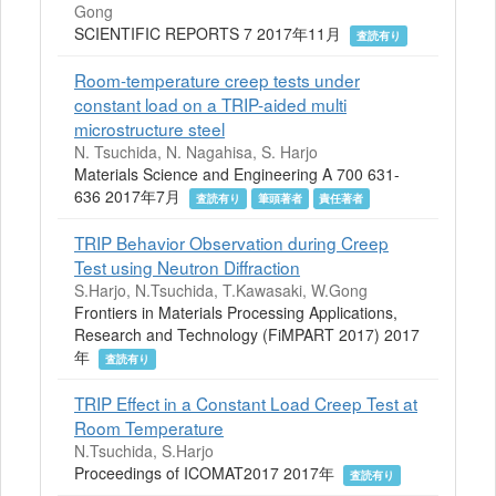
Gong
SCIENTIFIC REPORTS 7 2017年11月
査読有り
Room-temperature creep tests under
constant load on a TRIP-aided multi
microstructure steel
N. Tsuchida, N. Nagahisa, S. Harjo
Materials Science and Engineering A 700 631-
636 2017年7月
査読有り
筆頭著者
責任著者
TRIP Behavior Observation during Creep
Test using Neutron Diffraction
S.Harjo, N.Tsuchida, T.Kawasaki, W.Gong
Frontiers in Materials Processing Applications,
Research and Technology (FiMPART 2017) 2017
年
査読有り
TRIP Effect in a Constant Load Creep Test at
Room Temperature
N.Tsuchida, S.Harjo
Proceedings of ICOMAT2017 2017年
査読有り