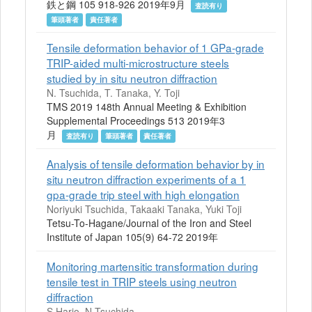
鉄と鋼 105 918-926 2019年9月
査読有り
筆頭著者
責任著者
Tensile deformation behavior of 1 GPa-grade
TRIP-aided multi-microstructure steels
studied by in situ neutron diffraction
N. Tsuchida, T. Tanaka, Y. Toji
TMS 2019 148th Annual Meeting & Exhibition
Supplemental Proceedings 513 2019年3
月
査読有り
筆頭著者
責任著者
Analysis of tensile deformation behavior by in
situ neutron diffraction experiments of a 1
gpa-grade trip steel with high elongation
Noriyuki Tsuchida, Takaaki Tanaka, Yuki Toji
Tetsu-To-Hagane/Journal of the Iron and Steel
Institute of Japan 105(9) 64-72 2019年
Monitoring martensitic transformation during
tensile test in TRIP steels using neutron
diffraction
S.Harjo, N.Tsuchida