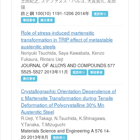
土田紀之, ステファヌス・ハルヨ, 大貫貴久, 友田
陽
鉄と鋼 100(10) 1191-1206 2014年
査読有り
筆頭著者
責任著者
Role of stress-induced martensitic
transformation in TRIP effect of metastable
austenitic steels
Noriyuki Tsuchida, Saya Kawabata, Kenzo
Fukaura, Rintaro Ueji
JOURNAL OF ALLOYS AND COMPOUNDS 577
S525-S527 2013年11月
査読有り
筆頭著者
責任著者
Crystallographic Orientation Dependence of
ε Martensite Transformation during Tensile
Deformation of Polycrystalline 30% Mn
Austenitic Steel
R.Ueji, Y.Takagi, N.Tsuchida, K.Shinagawa,
Y.Tanaka, T.Mizuguchi
Materials Science and Engineering A 576 14-
20 2013年8月
査読有り