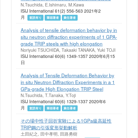
N.Tsuchida, E.Ishimaru, M.Kawa
ISIJ International 61(2) 556-563 2021年2
月
査読有り
筆頭著者
責任著者
Analysis of tensile deformation behavior by in
situ neutron diffraction experiments of 1 GPA-
grade TRIP steels with high elongation
Noriyuki TSUCHIDA, Takaaki TANAKA, Yuki TOJI
ISIJ International 60(6) 1349-1357 2020年6月15
日
Analysis of Tensile Deformation Behavior by
in situ Neutron Diffraction Experiments in a 1
GPa-grade High Elongation TRIP Steel
N.Tsuchida, T.Tanaka, Y.Toji
ISIJ International 60(6) 1329-1337 2020年6
月
査読有り
筆頭著者
責任著者
その場中性子回折実験による1GPa級高延性
TRIP鋼の引張変形挙動解析
土田紀之, 田中孝明, 田路勇樹