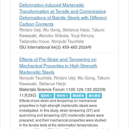
Deformation-induced Martensitic
Transformation at Tensile and Compressive
Deformations of Bainitic Steels with Different
Carbon Contents
Rintaro Ueji, Wu Gong, Stefanus Harjo, Takuro
Kawasaki, Akinobu Shibata, Yuuji Kimura,
Tadanobu Inoue, Noriyuki Tsuchida
ISIJ International 64(2) 459-465 2024年
Effects of Pre-Strain and Tempering on
Mechanical Properties in High-Strength
Martensitic Steels
Noriyuki Tsuchida, Rintaro Ueji, Wu Gong, Takuro
Kawasaki, Stefanus Harjo
Materials Science Forum 1105 129-133 2023年
11月29日
査読有り
招待有り
筆頭著者
責任著者
Effects of pre-strain and tempering on mechanical
properties in high-strength martensitic steels were
investigated. In this study, strain tempering (ST) and
quenching and tempering (QT) martensitic steels were
prepared, and their mechanical properties were studied.
In the tensile tests at the deformation temperatures