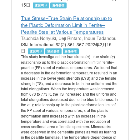
15日
査読有り
責任著者
True Stress–True Strain Relationship up to
the Plastic Deformation Limit in Ferrite–
Pearlite Steel at Various Temperatures
Tsuchida Noriyuki, Ueji Rintaro, Inoue Tadanobu
ISIJ International 62(2) 361-367 2022年2月15
日
査読有り
筆頭著者
責任著者
This study investigated the true stress (
)–true strain (
)
σ
ε
relationship up to the plastic deformation limit in ferrite–
pearlite (FP) steel at various temperatures. We found that
a decrease in the deformation temperature resulted in an
increase in the lower yield strength (LYS) and the tensile
strength (TS), and a decrease in both the uniform and the
total elongations. When the temperature was increased
from 673 to 773 K, the TS increased and the uniform and
total elongations decreased due to the blue brittleness. In
the
–
relationship up to the plastic deformation limit of
σ
ε
the FP steel at various temperatures,
at the plastic
ε
deformation limit increased with an increase in the
temperature and was correlated with the reduction of
cross-sectional area of tensile specimen. Microcracks
were observed in the cementite plates as well as tearing
in the pearlite lamellae. The temperature dependence of