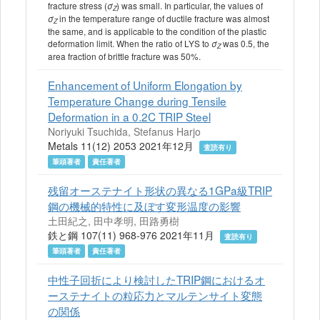
fracture stress (
) was small. In particular, the values of
σ
Z
in the temperature range of ductile fracture was almost
σ
Z
the same, and is applicable to the condition of the plastic
deformation limit. When the ratio of LYS to
was 0.5, the
σ
Z
area fraction of brittle fracture was 50%.
Enhancement of Uniform Elongation by
Temperature Change during Tensile
Deformation in a 0.2C TRIP Steel
Noriyuki Tsuchida, Stefanus Harjo
Metals 11(12) 2053 2021年12月
査読有り
筆頭著者
責任著者
残留オーステナイト形状の異なる1GPa級TRIP
鋼の機械的特性に及ぼす変形温度の影響
土田紀之, 田中孝明, 田路勇樹
鉄と鋼 107(11) 968-976 2021年11月
査読有り
筆頭著者
責任著者
中性子回折により検討したTRIP鋼におけるオ
ーステナイトの粒応力とマルテンサイト変態
の関係