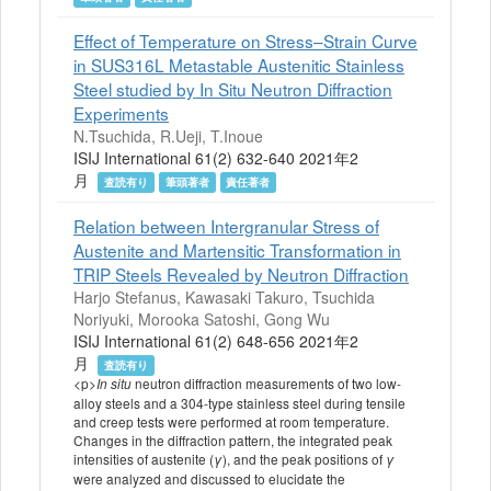
Effect of Temperature on Stress–Strain Curve
in SUS316L Metastable Austenitic Stainless
Steel studied by In Situ Neutron Diffraction
Experiments
N.Tsuchida, R.Ueji, T.Inoue
ISIJ International 61(2) 632-640 2021年2
月
査読有り
筆頭著者
責任著者
Relation between Intergranular Stress of
Austenite and Martensitic Transformation in
TRIP Steels Revealed by Neutron Diffraction
Harjo Stefanus, Kawasaki Takuro, Tsuchida
Noriyuki, Morooka Satoshi, Gong Wu
ISIJ International 61(2) 648-656 2021年2
月
査読有り
<p>
neutron diffraction measurements of two low-
In situ
alloy steels and a 304-type stainless steel during tensile
and creep tests were performed at room temperature.
Changes in the diffraction pattern, the integrated peak
intensities of austenite (
), and the peak positions of
γ
γ
were analyzed and discussed to elucidate the