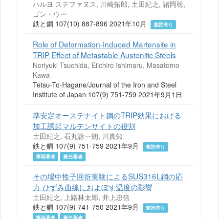
ハルヨ ステファヌス, 川崎拓郎, 土田紀之, 諸岡聡,
ゴン・ウー
鉄と鋼 107(10) 887-896 2021年10月
査読有り
Role of Deformation-Induced Martensite in
TRIP Effect of Metastable Austenitic Steels
Noriyuki Tsuchida, Eiichiro Ishimaru, Masatomo
Kawa
Tetsu-To-Hagane/Journal of the Iron and Steel
Institute of Japan 107(9) 751-759 2021年9月1日
準安定オーステナイト鋼のTRIP効果における
加工誘起マルテンサイトの役割
土田紀之, 石丸詠一朗, 川真知
鉄と鋼 107(9) 751-759 2021年9月
査読有り
筆頭著者
責任著者
その場中性子回折実験によるSUS316L鋼の応
力-ひずみ曲線におよぼす温度の影響
土田紀之, 上路林太郎, 井上忠信
鉄と鋼 107(9) 741-750 2021年9月
査読有り
筆頭著者
責任著者