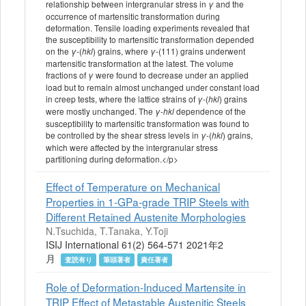
relationship between intergranular stress in
and the
γ
occurrence of martensitic transformation during
deformation. Tensile loading experiments revealed that
the susceptibility to martensitic transformation depended
on the
-(
) grains, where
-(111) grains underwent
γ
hkl
γ
martensitic transformation at the latest. The volume
fractions of
were found to decrease under an applied
γ
load but to remain almost unchanged under constant load
in creep tests, where the lattice strains of
-(
) grains
γ
hkl
were mostly unchanged. The
-
dependence of the
γ
hkl
susceptibility to martensitic transformation was found to
be controlled by the shear stress levels in
-(
) grains,
γ
hkl
which were affected by the intergranular stress
partitioning during deformation.</p>
Effect of Temperature on Mechanical
Properties in 1-GPa-grade TRIP Steels with
Different Retained Austenite Morphologies
N.Tsuchida, T.Tanaka, Y.Toji
ISIJ International 61(2) 564-571 2021年2
月
査読有り
筆頭著者
責任著者
Role of Deformation-Induced Martensite in
TRIP Effect of Metastable Austenitic Steels