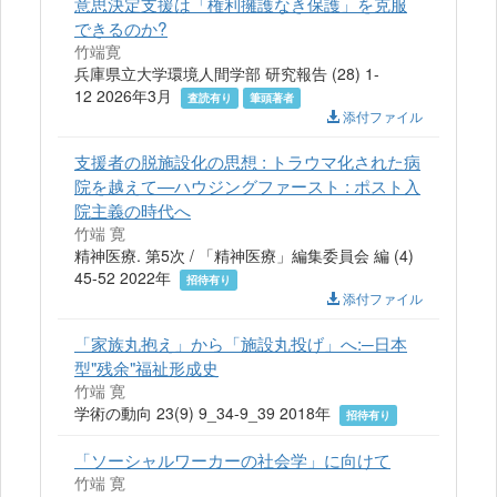
意思決定支援は「権利擁護なき保護」を克服
できるのか?
竹端寛
兵庫県立大学環境人間学部 研究報告 (28) 1-
12 2026年3月
査読有り
筆頭著者
添付ファイル
支援者の脱施設化の思想 : トラウマ化された病
院を越えて—ハウジングファースト : ポスト入
院主義の時代へ
竹端 寛
精神医療. 第5次 / 「精神医療」編集委員会 編 (4)
45-52 2022年
招待有り
添付ファイル
「家族丸抱え」から「施設丸投げ」へ:─日本
型"残余"福祉形成史
竹端 寛
学術の動向 23(9) 9_34-9_39 2018年
招待有り
「ソーシャルワーカーの社会学」に向けて
竹端 寛