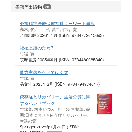
書籍等出版物
26
必携精神医療保健福祉キーワード事典
高木, 俊介, 下里, 誠二, 竹端, 寛
合同出版 2026年1月 (ISBN: 9784772615693)
福祉は誰のため?
竹端, 寛
筑摩書房 2025年9月 (ISBN: 9784480685346)
能力主義をケアでほぐす
竹端, 寛
晶文社 2025年2月 (ISBN: 9784794974617)
依存症とリカバリー、生活の質に関
するハンドブック
竹端寛, 坂本いづみ (担当:分担執筆, 範
囲:日本における依存症とリカバリー、
生活の質)
Springer 2025年1月26日 (ISBN: