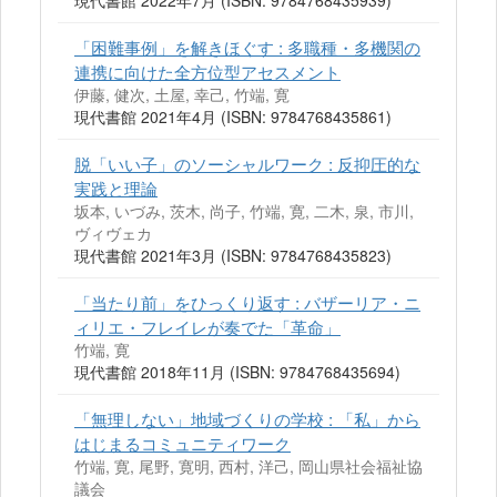
現代書館 2022年7月 (ISBN: 9784768435939)
「困難事例」を解きほぐす : 多職種・多機関の
連携に向けた全方位型アセスメント
伊藤, 健次, 土屋, 幸己, 竹端, 寛
現代書館 2021年4月 (ISBN: 9784768435861)
脱「いい子」のソーシャルワーク : 反抑圧的な
実践と理論
坂本, いづみ, 茨木, 尚子, 竹端, 寛, 二木, 泉, 市川,
ヴィヴェカ
現代書館 2021年3月 (ISBN: 9784768435823)
「当たり前」をひっくり返す : バザーリア・ニ
ィリエ・フレイレが奏でた「革命」
竹端, 寛
現代書館 2018年11月 (ISBN: 9784768435694)
「無理しない」地域づくりの学校 : 「私」から
はじまるコミュニティワーク
竹端, 寛, 尾野, 寛明, 西村, 洋己, 岡山県社会福祉協
議会