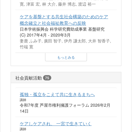
寛, 津富 宏, 林 大介, 藤井 博志, 渡辺 裕一
ケアを基盤とする共生社会構築のためのケア
概念確立と社会福祉教育への反映
日本学術振興会 科学研究費助成事業 基盤研究
(C) 2017年4月 - 2020年3月
妻鹿 ふみ子, 廣田 智子, 伊丹 謙太郎, 大井 智香子,
竹端 寛
もっとみる
社会貢献活動
75
孤独・孤立をこえて共に生きるまちへ
講師
令和7年度 芦屋市権利擁護フォーラム 2026年2月
14日
ケアしケアされ、 一宮で生きていく
講師