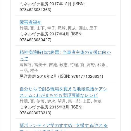
ミネルヴァ書房 2017年12月 (ISBN:
9784623081363)
障害者福祉
竹端, 寛, 山下, 幸子, 尾崎, 剛志, 圓山, 里子
ミネルヴァ書房 2017年4月 (ISBN:
9784623080427)
精神病院時代の終焉 : 当事者主体の支援に向か
って
遠塚谷, 冨美子, 吉池, 毅志, 竹端, 寛, 河野, 和永,
三品, 桂子
晃洋書房 2016年2月 (ISBN: 9784771026834)
自分たちで創る現場を変える地域包括ケアシ
ステム : わがまちでも実現可能なレシピ
竹端, 寛, 伊藤, 健次, 望月, 宗一郎, 上田, 美穂
ミネルヴァ書房 2015年3月 (ISBN:
9784623073313)
新ボランティア学のすすめ : 支援する/される