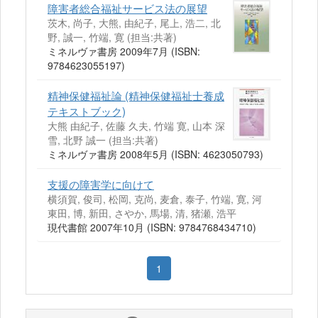
障害者総合福祉サービス法の展望
茨木, 尚子, 大熊, 由紀子, 尾上, 浩二, 北
野, 誠一, 竹端, 寛 (担当:共著)
ミネルヴァ書房 2009年7月 (ISBN:
9784623055197)
精神保健福祉論 (精神保健福祉士養成
テキストブック)
大熊 由紀子, 佐藤 久夫, 竹端 寛, 山本 深
雪, 北野 誠一 (担当:共著)
ミネルヴァ書房 2008年5月 (ISBN: 4623050793)
支援の障害学に向けて
横須賀, 俊司, 松岡, 克尚, 麦倉, 泰子, 竹端, 寛, 河
東田, 博, 新田, さやか, 馬場, 清, 猪瀬, 浩平
現代書館 2007年10月 (ISBN: 9784768434710)
1