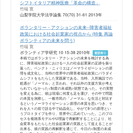
シフトイタリア精神医療「革命の構造」
竹端 寛
山梨学院大学法学論集 70(70) 31-61 2013年
ボランタリー・アクションの未来--障害者福祉
政策における社会起業家の視点から (特集 再論
ボランティアの未来を問う)
竹端 寛
ボランティア学研究 10 15-38 2010年
査読有り
本稿ではボランタリー・アクションの未来を検討する為
に、障害福祉政策における一人の社会起業家の足跡を振り
返った。ベンクト・ニィリエはノーマライゼーションの原
理を成文化し、当時の世界中の障害者福祉政策にパラダイ
ムシフトをもたらした実践家である。当時、入所施設での
処遇が「ノーマル」と言われ、それ以外の支援方策が考え
られていなかった<制度の未成熟>状態であった。その実態
を変える為に、彼は現場に何度も足を運び、その中で問題
の本質を洞察し、一般市民の「ノーマル」な生活と対比す
るというノーマライゼーション原理の本質を思いつき、そ
れを人々の前で語る中で結晶化し、やがて8つの原理とい
うプロトタイプを作り、世界中に広めていった。このプロ
セスを複雑系モデルやU理論で再解釈することにより、社
会変革をもたらした社会起業家の実践として捉えることが
出来る。彼の実践の再解釈を通じて、今日の<制度の未成