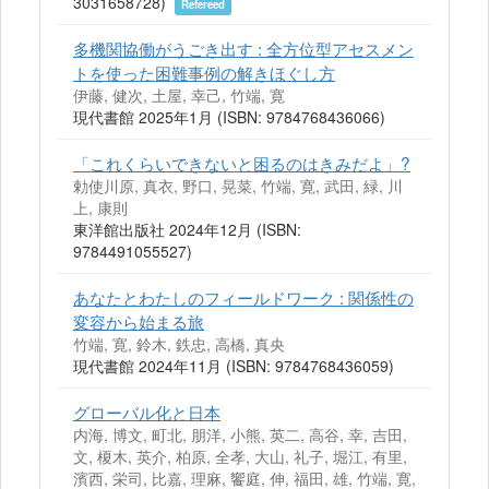
3031658728)
Refereed
多機関協働がうごき出す : 全方位型アセスメン
トを使った困難事例の解きほぐし方
伊藤, 健次, 土屋, 幸己, 竹端, 寛
現代書館 2025年1月 (ISBN: 9784768436066)
「これくらいできないと困るのはきみだよ」?
勅使川原, 真衣, 野口, 晃菜, 竹端, 寛, 武田, 緑, 川
上, 康則
東洋館出版社 2024年12月 (ISBN:
9784491055527)
あなたとわたしのフィールドワーク : 関係性の
変容から始まる旅
竹端, 寛, 鈴木, 鉄忠, 高橋, 真央
現代書館 2024年11月 (ISBN: 9784768436059)
グローバル化と日本
内海, 博文, 町北, 朋洋, 小熊, 英二, 高谷, 幸, 吉田,
文, 榎木, 英介, 柏原, 全孝, 大山, 礼子, 堀江, 有里,
濱西, 栄司, 比嘉, 理麻, 饗庭, 伸, 福田, 雄, 竹端, 寛,