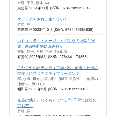
米澤, 千昌, 清水, 学
東信堂 2024年11月 (ISBN: 9784798919201)
ケアしケアされ、生きていく
竹端, 寛
筑摩書房 2023年10月 (ISBN: 9784480684639)
コミュニティ・オーガナイジングの理論と実
践 : 領域横断的に読み解く
室田, 信一, 石神, 圭子, 竹端, 寛
有斐閣 2023年8月 (ISBN: 9784641174863)
モヤモヤのボランティア学 : 私・他者・社会の
交差点に立つアクティブラーニング
李, 永淑 (担当:共著, 範囲:第8章 関係性――他者の
他者性に気づく)
昭和堂 2023年3月 (ISBN: 9784812222119)
家族は他人、じゃあどうする? : 子育ては親の
育ち直し
竹端, 寛