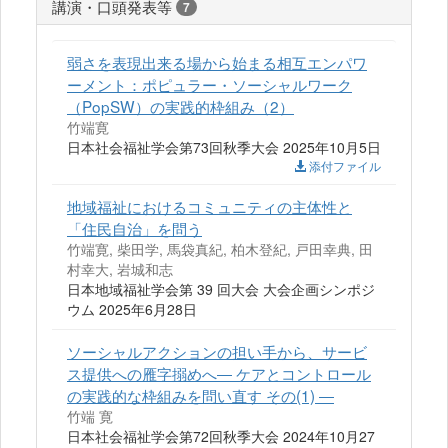
講演・口頭発表等
7
弱さを表現出来る場から始まる相互エンパワ
ーメント：ポピュラー・ソーシャルワーク
（PopSW）の実践的枠組み（2）
竹端寛
日本社会福祉学会第73回秋季大会 2025年10月5日
添付ファイル
地域福祉におけるコミュニティの主体性と
「住民自治」を問う
竹端寛, 柴田学, 馬袋真紀, 柏木登紀, 戸田幸典, 田
村幸大, 岩城和志
日本地域福祉学会第 39 回大会 大会企画シンポジ
ウム 2025年6月28日
ソーシャルアクションの担い手から、サービ
ス提供への雁字搦めへ― ケアとコントロール
の実践的な枠組みを問い直す その(1) ―
竹端 寛
日本社会福祉学会第72回秋季大会 2024年10月27