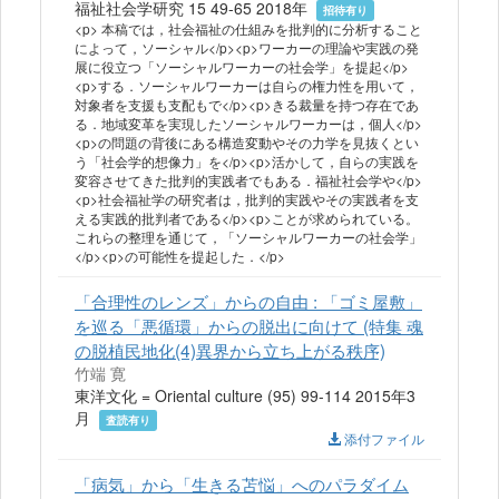
福祉社会学研究 15 49-65 2018年
招待有り
<p> 本稿では，社会福祉の仕組みを批判的に分析すること
によって，ソーシャル</p><p>ワーカーの理論や実践の発
展に役立つ「ソーシャルワーカーの社会学」を提起</p>
<p>する．ソーシャルワーカーは自らの権力性を用いて，
対象者を支援も支配もで</p><p>きる裁量を持つ存在であ
る．地域変革を実現したソーシャルワーカーは，個人</p>
<p>の問題の背後にある構造変動やその力学を見抜くとい
う「社会学的想像力」を</p><p>活かして，自らの実践を
変容させてきた批判的実践者でもある．福祉社会学や</p>
<p>社会福祉学の研究者は，批判的実践やその実践者を支
える実践的批判者である</p><p>ことが求められている。
これらの整理を通じて，「ソーシャルワーカーの社会学」
</p><p>の可能性を提起した．</p>
「合理性のレンズ」からの自由 : 「ゴミ屋敷」
を巡る「悪循環」からの脱出に向けて (特集 魂
の脱植民地化(4)異界から立ち上がる秩序)
竹端 寛
東洋文化 = Oriental culture (95) 99-114 2015年3
月
査読有り
添付ファイル
「病気」から「生きる苫悩」へのパラダイム