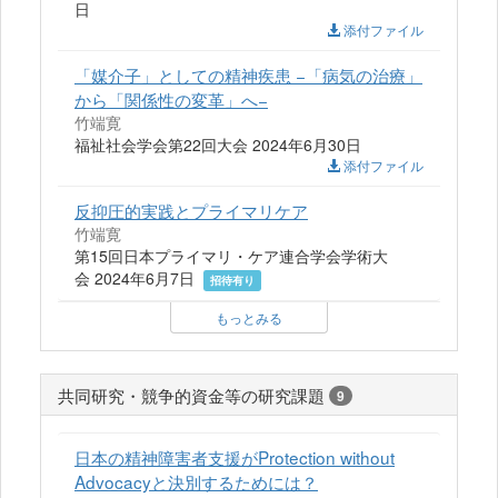
日
添付ファイル
「媒介子」としての精神疾患 −「病気の治療」
から「関係性の変革」へ−
竹端寛
福祉社会学会第22回大会 2024年6月30日
添付ファイル
反抑圧的実践とプライマリケア
竹端寛
第15回日本プライマリ・ケア連合学会学術大
会 2024年6月7日
招待有り
もっとみる
共同研究・競争的資金等の研究課題
9
日本の精神障害者支援がProtection without
Advocacyと決別するためには？