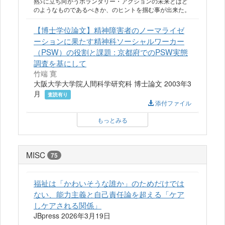
熟>に立ち向かうボランタリー・アクションの未来とはど
のようなものであるべきか、のヒントを掴む事が出来た。
【博士学位論文】精神障害者のノーマライゼ
ーションに果たす精神科ソーシャルワーカー
（PSW）の役割と課題 : 京都府でのPSW実態
調査を基にして
竹端 寛
大阪大学大学院人間科学研究科 博士論文 2003年3
月
査読有り
添付ファイル
もっとみる
MISC
75
福祉は「かわいそうな誰か」のためだけでは
ない、能力主義と自己責任論を超える「ケア
しケアされる関係」
JBpress 2026年3月19日