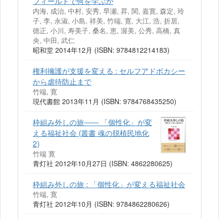
フィールドで何を学ぶか
内海, 成治, 中村, 安秀, 早瀬, 昇, 関, 嘉寛, 森定, 玲
子, 李, 永淑, 小島, 祥美, 竹端, 寛, 大江, 浩, 折居,
徳正, 小川, 寿美子, 桑名, 恵, 渥美, 公秀, 高橋, 真
央, 中田, 武仁
昭和堂 2014年12月 (ISBN: 9784812214183)
権利擁護が支援を変える : セルフアドボカシー
から虐待防止まで
竹端, 寛
現代書館 2013年11月 (ISBN: 9784768435250)
枠組み外しの旅―― 「個性化」が変
える福祉社会 (叢書 魂の脱植民地化
2)
竹端 寛
青灯社 2012年10月27日 (ISBN: 4862280625)
枠組み外しの旅 : 「個性化」が変える福祉社会
竹端, 寛
青灯社 2012年10月 (ISBN: 9784862280626)