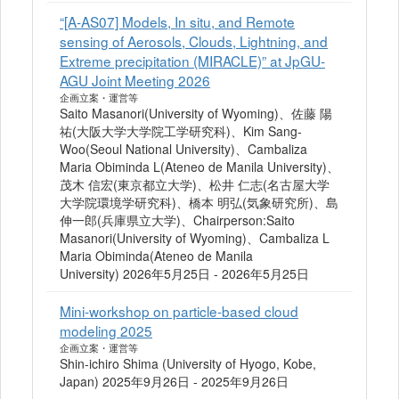
“[A-AS07] Models, In situ, and Remote
sensing of Aerosols, Clouds, Lightning, and
Extreme precipitation (MIRACLE)” at JpGU-
AGU Joint Meeting 2026
企画立案・運営等
Saito Masanori(University of Wyoming)、佐藤 陽
祐(大阪大学大学院工学研究科)、Kim Sang-
Woo(Seoul National University)、Cambaliza
Maria Obiminda L(Ateneo de Manila University)、
茂木 信宏(東京都立大学)、松井 仁志(名古屋大学
大学院環境学研究科)、橋本 明弘(気象研究所)、島
伸一郎(兵庫県立大学)、Chairperson:Saito
Masanori(University of Wyoming)、Cambaliza L
Maria Obiminda(Ateneo de Manila
University) 2026年5月25日 - 2026年5月25日
Mini-workshop on particle-based cloud
modeling 2025
企画立案・運営等
Shin-ichiro Shima (University of Hyogo, Kobe,
Japan) 2025年9月26日 - 2025年9月26日