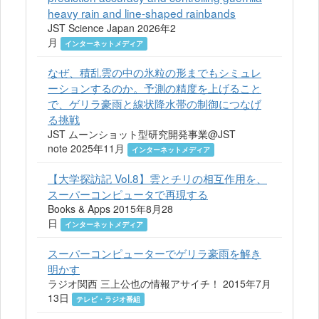
heavy rain and line-shaped rainbands
JST Science Japan 2026年2
月
インターネットメディア
なぜ、積乱雲の中の氷粒の形までもシミュレ
ーションするのか。予測の精度を上げること
で、ゲリラ豪雨と線状降水帯の制御につなげ
る挑戦
JST ムーンショット型研究開発事業@JST
note 2025年11月
インターネットメディア
【大学探訪記 Vol.8】雲とチリの相互作用を、
スーパーコンピュータで再現する
Books & Apps 2015年8月28
日
インターネットメディア
スーパーコンピューターでゲリラ豪雨を解き
明かす
ラジオ関西 三上公也の情報アサイチ！ 2015年7月
13日
テレビ・ラジオ番組