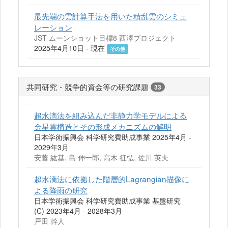
最先端の雲計算手法を用いた積乱雲のシミュ
レーション
JST ムーンショット目標8 西澤プロジェクト
2025年4月10日 - 現在
その他
共同研究・競争的資金等の研究課題
33
超水滴法を組み込んだ非静力学モデルによる
金星雲構造とその形成メカニズムの解明
日本学術振興会 科学研究費助成事業 2025年4月 -
2029年3月
安藤 紘基, 島 伸一郎, 高木 征弘, 佐川 英夫
超水滴法に依拠した階層的Lagrangian描像に
よる降雨の研究
日本学術振興会 科学研究費助成事業 基盤研究
(C) 2023年4月 - 2028年3月
戸田 幹人