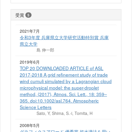
受賞
5
2021年7月
令和3年度 兵庫県立大学研究活動特別賞 兵庫
県立大学
島 伸一郎
2019年6月
TOP 20 DOWNLOADED ARTICLE of ASL
2017-2018 A grid refinement study of trade
wind cumuli simulated by a Lagrangian cloud
microphysical model: the super-droplet
method, (2017), Atmos. Sci. Lett., 18: 359–
365. doi:10.1002/asl.764. Atmospheric
Science Letters
Sato, Y, Shima, S.-i, Tomita, H
2008年5月
グラフィクスアワード 優秀賞 超水滴法を用い