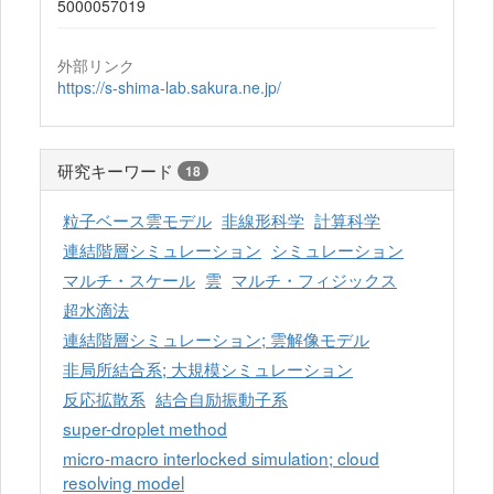
5000057019
外部リンク
https://s-shima-lab.sakura.ne.jp/
研究キーワード
18
粒子ベース雲モデル
非線形科学
計算科学
連結階層シミュレーション
シミュレーション
マルチ・スケール
雲
マルチ・フィジックス
超水滴法
連結階層シミュレーション; 雲解像モデル
非局所結合系; 大規模シミュレーション
反応拡散系
結合自励振動子系
super-droplet method
micro-macro interlocked simulation; cloud
resolving model