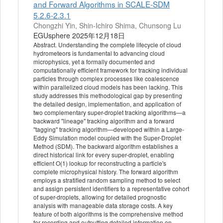
and Forward Algorithms in SCALE-SDM
5.2.6-2.3.1
Chongzhi Yin, Shin-Ichiro Shima, Chunsong Lu
EGUsphere 2025年12月18日
Abstract. Understanding the complete lifecycle of cloud
hydrometeors is fundamental to advancing cloud
microphysics, yet a formally documented and
computationally efficient framework for tracking individual
particles through complex processes like coalescence
within parallelized cloud models has been lacking. This
study addresses this methodological gap by presenting
the detailed design, implementation, and application of
two complementary super-droplet tracking algorithms—a
backward "lineage" tracking algorithm and a forward
"tagging" tracking algorithm—developed within a Large-
Eddy Simulation model coupled with the Super-Droplet
Method (SDM). The backward algorithm establishes a
direct historical link for every super-droplet, enabling
efficient Ο(1) lookup for reconstructing a particle's
complete microphysical history. The forward algorithm
employs a stratified random sampling method to select
and assign persistent identifiers to a representative cohort
of super-droplets, allowing for detailed prognostic
analysis with manageable data storage costs. A key
feature of both algorithms is the comprehensive method
for recording and outputting detailed information on