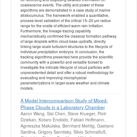
coalescence events. The utility and power of these
algorithms are demonstrated in a case study of marine
stratocumulus. The framework enabled a quantitative,
process-level validation of the critical 15–20 µm radius
range for the onsite of efficient warm rain initiation.
Furthermore, the lineage-tracing capability
mechanistically confirmed the classical formation pathway
of large droplets within cloud-base updrafts, directly
linking large-scale turbulent structures to the lifecycle of
individual precipitation embryos. In conclusion, the
tracking algorithms presented here provide the scientific
community with a powerful and versatile toolset to
investigate the intricate lifecycle of cloud particles with
unprecedented detail and offer a robust methodology for
evaluating and improving microphysical
parameterizations in larger-scale weather and climate
models.
A Model Intercomparison Study of Mixed-
Phase Clouds in a Laboratory Chamber
Aaron Wang, Sisi Chen, Steve Krueger, Piotr
Dziekan, Kotaro Enokido, Fabian Hoffmann,
Agnieszka Makulska, Bernhard Mehlig, Gaetano
Sardina, Grigory Sarnitsky, Silvio Schmalfuß,