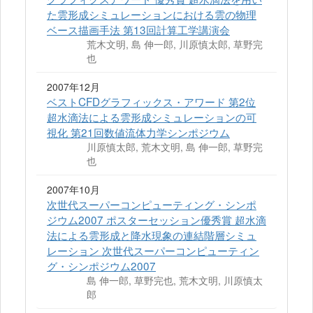
た雲形成シミュレーションにおける雲の物理
ベース描画手法 第13回計算工学講演会
荒木文明, 島 伸一郎, 川原慎太郎, 草野完
也
2007年12月
ベストCFDグラフィックス・アワード 第2位
超水滴法による雲形成シミュレーションの可
視化 第21回数値流体力学シンポジウム
川原慎太郎, 荒木文明, 島 伸一郎, 草野完
也
2007年10月
次世代スーパーコンピューティング・シンポ
ジウム2007 ポスターセッション優秀賞 超水滴
法による雲形成と降水現象の連結階層シミュ
レーション 次世代スーパーコンピューティン
グ・シンポジウム2007
島 伸一郎, 草野完也, 荒木文明, 川原慎太
郎