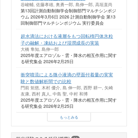
谷峻輔, 佐藤孝雄, 奥勇一郎, 島伸一郎, 高垣直尚
第13回計測自動制御学会制御部門マルチシンポジ
ウム 2026年3月6日 2026 計測自動制御学会 第13
回制御部門マルチシンポジウム 実行委員会
超水滴法における液層をもつ回転楕円体氷粒
子の融解・凍結および湿潤成長の実装
大橋 隼知, 島伸一郎
2025年度エアロゾル・雲・降水の相互作用に関す
る研究集会 2026年2月25日
衝突噴流による微小液滴の壁面付着量の実実
験と数値解析間での比較
門前 矩慈, 木村 優介, 島 伸一郎, 西野 耕一, 矢崎
友康, 西村 真人, 中島 聖, 中村 和博
2025年度エアロゾル・雲・降水の相互作用に関す
る研究集会 2026年2月25日
もっとみる