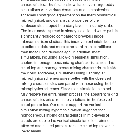
characteristics. The results show that eleven large‐eddy
simulations with various dynamics and microphysics
schemes show good agreement on the thermodynamical,
microphysical, and dynamical properties of the
stratocumulus‐topped boundary layer in a steady state.
The inter‐model spread in steady‐state liquid water path is
significantly reduced compared to previous model
intercomparison studies. This improvement might be due
to better models and more consistent initial conditions
than those used decades ago. In addition, most
simulations, including a low‐dimensional simulation,
capture inhomogeneous mixing characteristics near the
cloud top and homogeneous mixing characteristics inside
the cloud. Moreover, simulations using Lagrangian
microphysics schemes agree better with the observed
mixing characteristics compared with those using the bin
microphysics schemes. Since most simulations do not
fully resolve the entrainment process, the apparent mixing
characteristics arise from the variations in the resolved
cloud properties. Our results support the vertical
circulation mixing hypothesis, which suggests that
homogeneous mixing characteristics in mid‐levels of
clouds are due to the vertical circulation of entrainment‐
affected and diluted parcels from the cloud top moved to
lower levels.