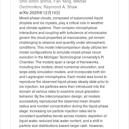
Shin-ichiro Shima, Fan Yang, Mikhail
Ovchinnikov, Raymond A. Shaw
arXiv 2025年12月10日
Mixed-phase clouds, composed of supercooled liquid
droplets and ice crystals, play a critical role in weather
and climate systems. Their complex microphysical
interactions and coupling with turbulence at microscales
govern the cloud properties at macroscales, yet remain
challenging to observe and quantify under atmospheric
conditions. This model intercomparison study utilizes ten
model configurations to simulate mixed-phase cloud
evolution in the Michigan Technological University's Pi
Chamber. The models span a range of frameworks,
including box models, direct numerical simulation, and
large-eddy simulation models, and incorporate both bin
and Lagrangian microphysics. Each model was tuned to
reproduce the observed liquid-phase steady state prior to
ice injection. Ice particles were then introduced into the
domain at various rates to examine cloud glaciation
behavior. By the intercomparison design, all models
successfully reproduced the observed mean droplet
radius and number concentration during the liquid-phase
stage. Increasing ice particle injection rates led to
consistent qualitative trends across models: depletion of
liquid water, reduced total water content, and a shift in
particle size distributions toward larger radii. However,