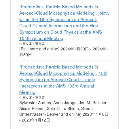
“Probabilistic Particle-Based Methods in
Aerosol-Cloud Microphysics Modeling”, jointly
within the 16th Symposium on Aerosol-
Cloud-Climate Interactions and the First
Symposium on Cloud Physics at the AMS
104th Annual Meeting
企画立案・運営等
(Baltimore and online) 2024年1月29日 - 2024年1
月30日
“Probabilistic Particle-Based Methods in
Aerosol-Cloud Microphysics Modeling”, 15th
Symposium on Aerosol-Cloud-Climate
Interactions at the AMS 103rd Annual
Meeting
企画立案・運営等
Sylwester Arabas, Anna Jaruga, Jon M. Reisner,
Nicole Riemer, Shin-ichiro Shima, Simon
Unterstrasser (Denver and online) 2023年1月8日
- 2023年1月12日