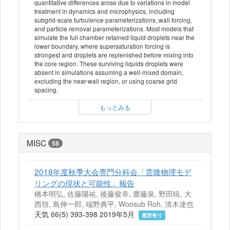
quantitative differences arose due to variations in model
treatment in dynamics and microphysics, including
subgrid-scale turbulence parameterizations, wall forcing,
and particle removal parameterizations. Most models that
simulate the full chamber retained liquid droplets near the
lower boundary, where supersaturation forcing is
strongest and droplets are replenished before mixing into
the core region. These surviving liquids droplets were
absent in simulations assuming a well-mixed domain,
excluding the near-wall region, or using coarse grid
spacing.
もっとみる
MISC
58
2018年度秋季大会専門分科会「雲微物理モデ
リングの現状と可能性」報告
橋本明弘, 佐藤陽祐, 後藤俊幸, 齋藤泉, 野田暁, 大
西領, 島伸一郎, 端野典平, Woosub Roh, 清木達也
天気 66(5) 393-398 2019年5月
査読有り