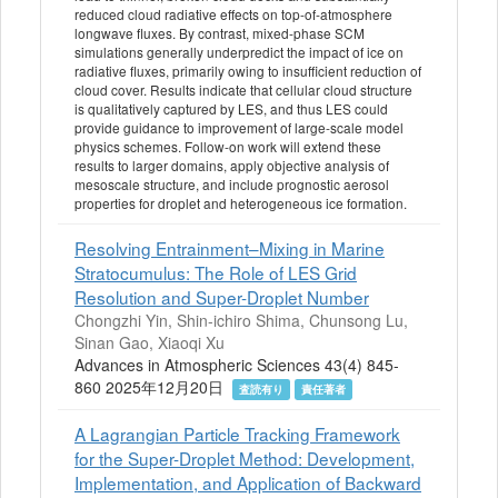
reduced cloud radiative effects on top-of-atmosphere
longwave fluxes. By contrast, mixed-phase SCM
simulations generally underpredict the impact of ice on
radiative fluxes, primarily owing to insufficient reduction of
cloud cover. Results indicate that cellular cloud structure
is qualitatively captured by LES, and thus LES could
provide guidance to improvement of large-scale model
physics schemes. Follow-on work will extend these
results to larger domains, apply objective analysis of
mesoscale structure, and include prognostic aerosol
properties for droplet and heterogeneous ice formation.
Resolving Entrainment–Mixing in Marine
Stratocumulus: The Role of LES Grid
Resolution and Super-Droplet Number
Chongzhi Yin, Shin-ichiro Shima, Chunsong Lu,
Sinan Gao, Xiaoqi Xu
Advances in Atmospheric Sciences 43(4) 845-
860 2025年12月20日
査読有り
責任著者
A Lagrangian Particle Tracking Framework
for the Super-Droplet Method: Development,
Implementation, and Application of Backward