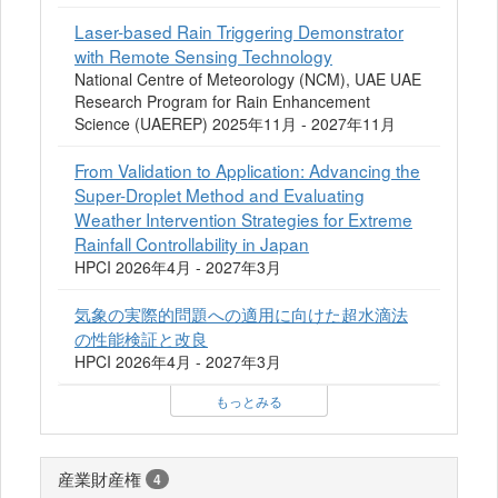
Laser-based Rain Triggering Demonstrator
with Remote Sensing Technology
National Centre of Meteorology (NCM), UAE UAE
Research Program for Rain Enhancement
Science (UAEREP) 2025年11月 - 2027年11月
From Validation to Application: Advancing the
Super-Droplet Method and Evaluating
Weather Intervention Strategies for Extreme
Rainfall Controllability in Japan
HPCI 2026年4月 - 2027年3月
気象の実際的問題への適⽤に向けた超⽔滴法
の性能検証と改良
HPCI 2026年4月 - 2027年3月
もっとみる
産業財産権
4