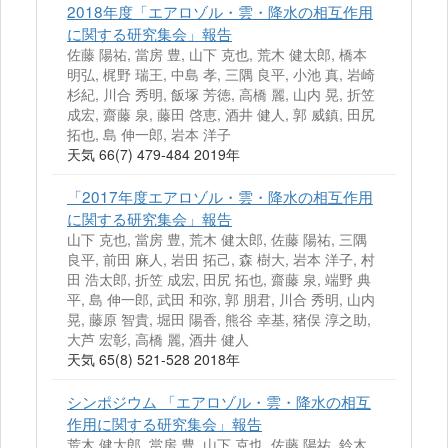
2018年度「エアロゾル・雲・降水の相互作用
に関する研究集会」報告
佐藤 陽祐, 當房 豊, 山下 克也, 荒木 健太郎, 橋本
明弘, 梶野 瑞王, 中島 孝, 三隅 良平, 小池 真, 岩崎
杉紀, 川合 秀明, 飯塚 芳徳, 高橋 麗, 山内 晃, 折笠
成宏, 齋藤 泉, 藤田 啓恵, 酒井 健人, 郭 威鎮, 田尻
拓也, 島 伸一郎, 岩本 洋子
天気 66(7) 479-484 2019年
「2017年度エアロゾル・雲・降水の相互作用
に関する研究集会」報告
山下 克也, 當房 豊, 荒木 健太郎, 佐藤 陽祐, 三隅
良平, 前田 麻人, 岩田 拓己, 森 樹大, 岩本 洋子, 村
田 浩太郎, 折笠 成宏, 田尻 拓也, 齋藤 泉, 端野 典
平, 島 伸一郎, 武田 和弥, 郭 朋君, 川合 秀明, 山内
晃, 藤原 智貴, 堀田 陽香, 熊谷 幸基, 猪俣 淳之助,
大芦 宏彰, 高橋 麗, 酒井 健人
天気 65(8) 521-528 2018年
シンポジウム 「エアロゾル・雲・降水の相互
作用に関する研究集会」報告
荒木 健太郎, 當房 豊, 山下 克也, 佐藤 陽祐, 鈴木