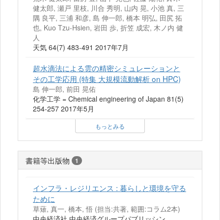
健太郎, 瀬戸 里枝, 川合 秀明, 山内 晃, 小池 真, 三
隅 良平, 三浦 和彦, 島 伸一郎, 橋本 明弘, 田尻 拓
也, Kuo Tzu-Hsien, 岩田 歩, 折笠 成宏, 木ノ内 健
人
天気 64(7) 483-491 2017年7月
超水滴法による雲の精密シミュレーションと
その工学応用 (特集 大規模流動解析 on HPC)
島 伸一郎, 前田 晃佑
化学工学 = Chemical engineering of Japan 81(5)
254-257 2017年5月
もっとみる
書籍等出版物
1
インフラ・レジリエンス : 暮らしと環境を守る
ために
草薙, 真一, 橋本, 悟 (担当:共著, 範囲:コラム2本)
中央経済社,中央経済グループパブリッシン