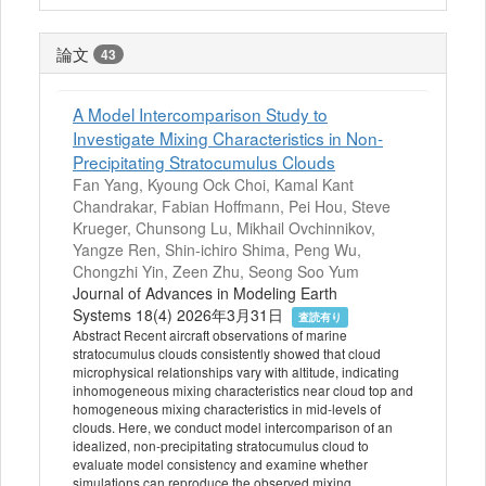
論文
43
A Model Intercomparison Study to
Investigate Mixing Characteristics in Non‐
Precipitating Stratocumulus Clouds
Fan Yang, Kyoung Ock Choi, Kamal Kant
Chandrakar, Fabian Hoffmann, Pei Hou, Steve
Krueger, Chunsong Lu, Mikhail Ovchinnikov,
Yangze Ren, Shin-ichiro Shima, Peng Wu,
Chongzhi Yin, Zeen Zhu, Seong Soo Yum
Journal of Advances in Modeling Earth
Systems 18(4) 2026年3月31日
査読有り
Abstract Recent aircraft observations of marine
stratocumulus clouds consistently showed that cloud
microphysical relationships vary with altitude, indicating
inhomogeneous mixing characteristics near cloud top and
homogeneous mixing characteristics in mid‐levels of
clouds. Here, we conduct model intercomparison of an
idealized, non‐precipitating stratocumulus cloud to
evaluate model consistency and examine whether
simulations can reproduce the observed mixing