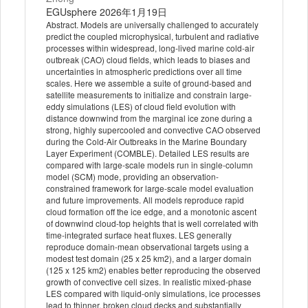
EGUsphere 2026年1月19日
Abstract. Models are universally challenged to accurately
predict the coupled microphysical, turbulent and radiative
processes within widespread, long-lived marine cold-air
outbreak (CAO) cloud fields, which leads to biases and
uncertainties in atmospheric predictions over all time
scales. Here we assemble a suite of ground-based and
satellite measurements to initialize and constrain large-
eddy simulations (LES) of cloud field evolution with
distance downwind from the marginal ice zone during a
strong, highly supercooled and convective CAO observed
during the Cold-Air Outbreaks in the Marine Boundary
Layer Experiment (COMBLE). Detailed LES results are
compared with large-scale models run in single-column
model (SCM) mode, providing an observation-
constrained framework for large-scale model evaluation
and future improvements. All models reproduce rapid
cloud formation off the ice edge, and a monotonic ascent
of downwind cloud-top heights that is well correlated with
time-integrated surface heat fluxes. LES generally
reproduce domain-mean observational targets using a
modest test domain (25 x 25 km2), and a larger domain
(125 x 125 km2) enables better reproducing the observed
growth of convective cell sizes. In realistic mixed-phase
LES compared with liquid-only simulations, ice processes
lead to thinner, broken cloud decks and substantially