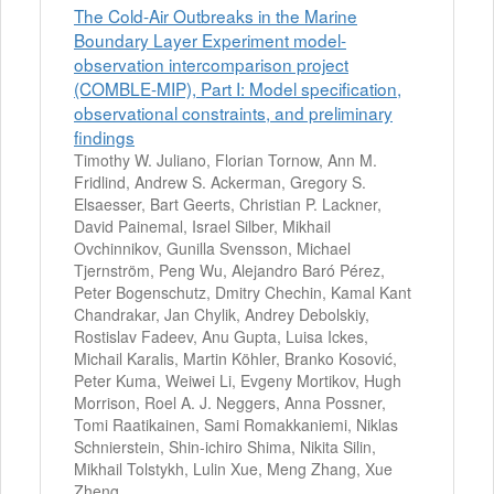
The Cold-Air Outbreaks in the Marine
Boundary Layer Experiment model-
observation intercomparison project
(COMBLE-MIP), Part I: Model specification,
observational constraints, and preliminary
findings
Timothy W. Juliano, Florian Tornow, Ann M.
Fridlind, Andrew S. Ackerman, Gregory S.
Elsaesser, Bart Geerts, Christian P. Lackner,
David Painemal, Israel Silber, Mikhail
Ovchinnikov, Gunilla Svensson, Michael
Tjernström, Peng Wu, Alejandro Baró Pérez,
Peter Bogenschutz, Dmitry Chechin, Kamal Kant
Chandrakar, Jan Chylik, Andrey Debolskiy,
Rostislav Fadeev, Anu Gupta, Luisa Ickes,
Michail Karalis, Martin Köhler, Branko Kosović,
Peter Kuma, Weiwei Li, Evgeny Mortikov, Hugh
Morrison, Roel A. J. Neggers, Anna Possner,
Tomi Raatikainen, Sami Romakkaniemi, Niklas
Schnierstein, Shin-ichiro Shima, Nikita Silin,
Mikhail Tolstykh, Lulin Xue, Meng Zhang, Xue
Zheng