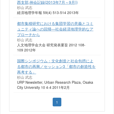
西支部,例会記録(2013年7月～9月))
杉山 武志
経済地理学年報 59(4) 513-514 2013年
都市集積研究における集団学習の意義とコミ
ュニティ論への回帰—社会経済地理学的なア
プローチから
杉山 武志
人文地理学会大会 研究発表要旨 2012 108-
109 2012年
国際シンポジウム：文化創造と社会包摂によ
る都市の再興／セッション3「都市の創造性を
再考する」
杉山 武志
URP Newsletter, Urban Research Plaza, Osaka
City University 10 4-4 2011年2月
1