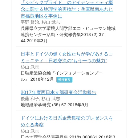
「シビックプライド」のアイデンティティ概
念に関する地理学的再検討：兵庫県南あわじ
市福良地区を事例に
平野 賢治, 杉山 武志
兵庫県立大学環境人間学部エコ・ヒューマン地域
連携センター活動・研究報告集2018 (2) 37-
44 2019年3月
日本とドイツの働く女性たちが学びあえるコ
ミュニティ：日独交流の“もう一つの魅力”
杉山 武志
日独産業協会編『インフォメーションプー
ル』 2018年12月
招待有り
2017年度西日本支部研究会活動報告
後藤 和子, 杉山 武志
地域経済学研究 (35) 67 2018年9月
ドイツにおける日系企業集積のプレゼンスを
めぐる考察
杉山 武志
日本地理学会発表要旨集 2018s 000061 2018年3