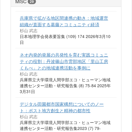
MISC
29
兵庫県で拡がる地区間連携の動き：地域運営
組織が直面する葛藤とコミュニティ経済
杉山 武志
日本地理学会発表要旨集 (109) 174 2026年3月10
日
ネオ内発的発展の共発性を育む実践コミュニ
ティの役割：丹波篠山市雲部地区「里山工房
くもべ」との地域連携活動を事例に
杉山 武志
兵庫県立大学環境人間学部エコ・ヒューマン地域
連携センター活動・研究報告集 (8) 75-84 2025年
3月31日
デジタル田園都市国家構想についてのノー
ト：ポスト地方創生と精神の都市性
杉山 武志
兵庫県立大学環境人間学部エコ・ヒューマン地域
連携センター活動・研究報告集2023 (7) 79-