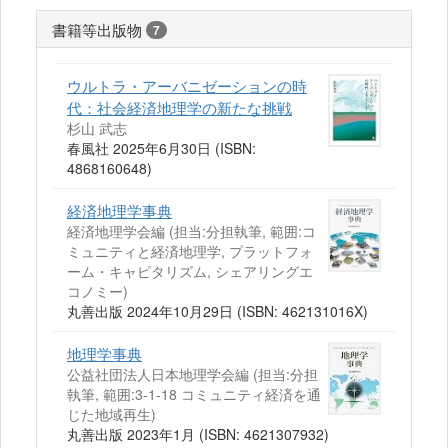
書籍等出版物
7
ウルトラ・アーバニゼーションの時
代：社会経済地理学の新たな挑戦
杉山 武志
春風社 2025年6月30日 (ISBN:
4868160648)
経済地理学事典
経済地理学会編 (担当:分担執筆, 範囲:コ
ミュニティと経済地理学, プラットフォ
ーム・キャピタリズム, シェアリングエ
コノミー)
丸善出版 2024年10月29日 (ISBN: 462131016X)
地理学事典
公益社団法人日本地理学会編 (担当:分担
執筆, 範囲:3-1-18 コミュニティ経済を通
じた地域再生)
丸善出版 2023年1月 (ISBN: 4621307932)