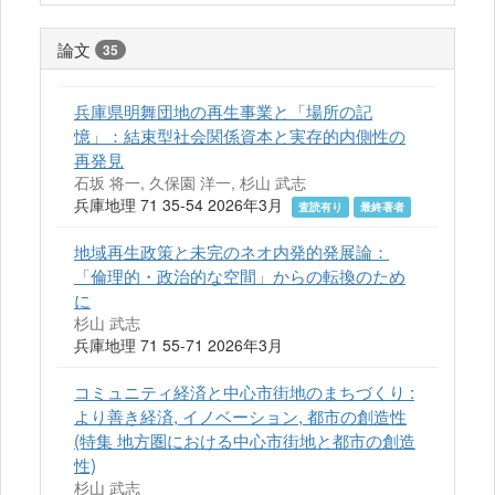
論文
35
兵庫県明舞団地の再生事業と「場所の記
憶」：結束型社会関係資本と実存的内側性の
再発見
石坂 将一, 久保園 洋一, 杉山 武志
兵庫地理 71 35-54 2026年3月
査読有り
最終著者
地域再生政策と未完のネオ内発的発展論：
「倫理的・政治的な空間」からの転換のため
に
杉山 武志
兵庫地理 71 55-71 2026年3月
コミュニティ経済と中心市街地のまちづくり :
より善き経済, イノベーション, 都市の創造性
(特集 地方圏における中心市街地と都市の創造
性)
杉山 武志