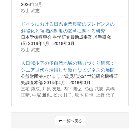
2026年3月
杉山 武志
ドイツにおける日系企業集積のプレゼンスの
斜陽化と領域的制度の変革に関する研究
日本学術振興会 科学研究費助成事業 若手研究
(B) 2016年4月 - 2018年3月
杉山 武志
人口減少下の多自然地域の魅力づくり研究：
シニア世代を活用した新たなビジネスの展開
公益財団法人ひょうご震災記念21世紀研究機構研
究調査本部 2014年4月 - 2016年3月
三宅 康成, 井原 友建, 内平 隆之, 杉山 武志, 高嶋
正晴, 中塚 雅也, 松永 桂子, 坂本 哲也, 上野 信子
一覧へ戻る