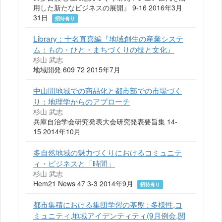
用した新たなビジネスの展開』 9-16 2016年3月
31日
招待有り
Library：十名直喜編『地域創生の産業システ
ム：もの・ひと・まちづくりの技と文化』
杉山 武志
地域開発 609 72 2015年7月
中山間地域での商品化と都市部での市場づく
り：地理学からのアプローチ
杉山 武志
兵庫自治学会研究発表大会研究発表要旨集 14-
15 2014年10月
多自然地域の魅力づくりにおけるコミュニテ
ィ・ビジネスと「時間」
杉山 武志
Hem21 News 47 3-3 2014年9月
招待有り
都市集積における集団学習の基盤 : 多様性,コ
ミュニティ,地域アイデンティティ(9月例会,関