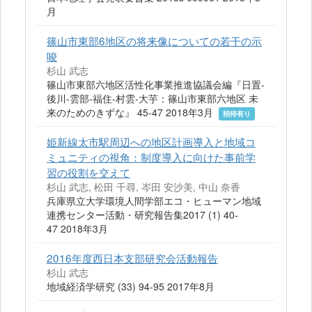
月
篠山市東部6地区の将来像についての若干の示
唆
杉山 武志
篠山市東部六地区活性化事業推進協議会編『日置-
後川-雲部-福住-村雲-大芋：篠山市東部六地区 未
来のためのきずな』 45-47 2018年3月
招待有り
姫新線太市駅周辺への地区計画導入と地域コ
ミュニティの視角：制度導入に向けた事前学
習の役割を交えて
杉山 武志, 松田 千尋, 岑田 安沙美, 中山 奈香
兵庫県立大学環境人間学部エコ・ヒューマン地域
連携センター活動・研究報告集2017 (1) 40-
47 2018年3月
2016年度西日本支部研究会活動報告
杉山 武志
地域経済学研究 (33) 94-95 2017年8月