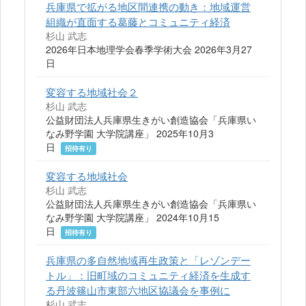
兵庫県で拡がる地区間連携の動き：地域運営
組織が直面する葛藤とコミュニティ経済
杉山 武志
2026年日本地理学会春季学術大会 2026年3月27
日
変容する地域社会２
杉山 武志
公益財団法人兵庫県生きがい創造協会「兵庫県い
なみ野学園 大学院講座」 2025年10月3
日
招待有り
変容する地域社会
杉山 武志
公益財団法人兵庫県生きがい創造協会「兵庫県い
なみ野学園 大学院講座」 2024年10月15
日
招待有り
兵庫県の多自然地域再生政策と「レゾンデー
トル」：旧町域のコミュニティ経済を生成す
る丹波篠山市東部六地区協議会を事例に
杉山 武志