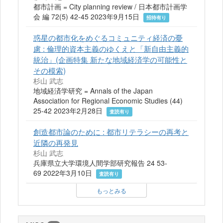
都市計画 = City planning review / 日本都市計画学
会 編 72(5) 42-45 2023年9月15日
招待有り
惑星の都市化をめぐるコミュニティ経済の憂
慮 : 倫理的資本主義のゆくえと「新自由主義的
統治」(企画特集 新たな地域経済学の可能性と
その模索)
杉山 武志
地域経済学研究 = Annals of the Japan
Association for Regional Economic Studies (44)
25-42 2023年2月28日
査読有り
創造都市論のために : 都市リテラシーの再考と
近隣の再発見
杉山 武志
兵庫県立大学環境人間学部研究報告 24 53-
69 2022年3月10日
査読有り
もっとみる