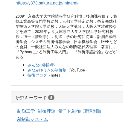
https://y373.sakura.ne.jp/minami/
2009年京都大学大学院情報学研究科博士後期課程修了．舞
鶴工業高等専門学校助教，京都大学特定助教，奈良先端科
学技術大学院大学助教，大阪大学講師，大阪大学准教授な
どを経て，2025年より兵庫県立大学大学院工学研究科教
授．博士（情報学）．制御工学の研究に従事．計測自動制
御学会，システム制御情報学会，日本機械学会，IEEEなど
の会員．一般社団法人みんなの制御塾代表理事．著書に，
『Pythonによる制御工学入門』，『制御系設計論』などが
ある．
みんなの制御塾
みなみゆうきの制御塾
（YouTube）
技術ブログ
（note）
研究キーワード
5
制御工学
制御理論
量子化制御
環境刺激
AI制御システム