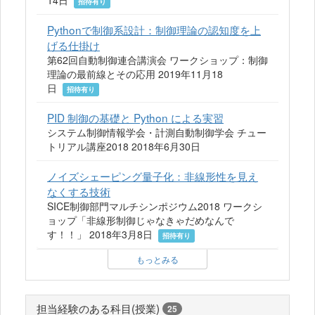
14日
招待有り
Pythonで制御系設計：制御理論の認知度を上
げる仕掛け
第62回自動制御連合講演会 ワークショップ：制御
理論の最前線とその応用 2019年11月18
日
招待有り
PID 制御の基礎と Python による実習
システム制御情報学会・計測自動制御学会 チュー
トリアル講座2018 2018年6月30日
ノイズシェーピング量子化：非線形性を見え
なくする技術
SICE制御部門マルチシンポジウム2018 ワークシ
ョップ「非線形制御じゃなきゃだめなんで
す！！」 2018年3月8日
招待有り
もっとみる
担当経験のある科目(授業)
25