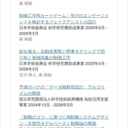
南 裕樹
制御工学AIカードゲーム：学びのエンゲージメ
ントを喚起するフェイクアシストの設計
日本学術振興会 科学研究費助成事業 2026年6月 -
2029年3月
南 裕樹
砂を操る：自動化実験と即事モデリングで切
り拓く複雑現象の制御工学
日本学術振興会 科学研究費助成事業 2025年4月 -
2028年3月
石川 将人, 南 裕樹
予測ガバナの「データ駆動型設計」アルゴリ
ズムの開発
国立研究開発法人科学技術振興機構 知財活用支援
事業 2024年10月 - 2026年3月
「制御のコツ」に基づくAI制御システムデザイ
ン：次世代モデルベースト制御論の構築