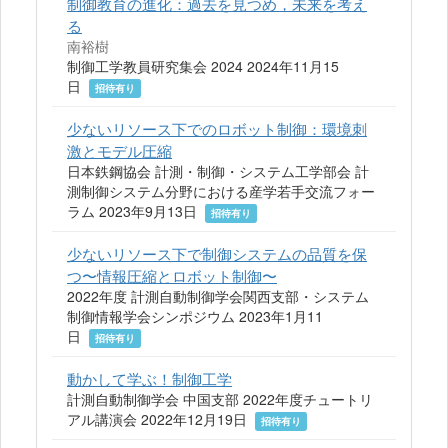
制御教育の進化：過去を見つめ，未来を考え
る
南裕樹
制御工学教員研究集会 2024 2024年11月15
日
招待有り
少ないリソース下でのロボット制御：環境刺
激とモデル圧縮
日本鉄鋼協会 計測・制御・システム工学部会 計
測制御システム分野における産学若手交流フォー
ラム 2023年9月13日
招待有り
少ないリソース下で制御システムの品質を保
つ〜情報圧縮とロボット制御〜
2022年度 計測自動制御学会関西支部・システム
制御情報学会シンポジウム 2023年1月11
日
招待有り
動かして学ぶ！制御工学
計測自動制御学会 中国支部 2022年度チュートリ
アル講演会 2022年12月19日
招待有り