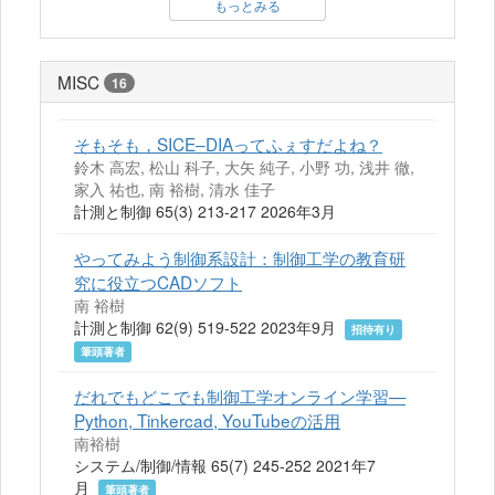
もっとみる
MISC
16
そもそも，SICE–DIAってふぇすだよね？
鈴木 高宏, 松山 科子, 大矢 純子, 小野 功, 浅井 徹,
家入 祐也, 南 裕樹, 清水 佳子
計測と制御 65(3) 213-217 2026年3月
やってみよう制御系設計：制御工学の教育研
究に役立つCADソフト
南 裕樹
計測と制御 62(9) 519-522 2023年9月
招待有り
筆頭著者
だれでもどこでも制御工学オンライン学習—
Python, Tinkercad, YouTubeの活用
南裕樹
システム/制御/情報 65(7) 245-252 2021年7
月
筆頭著者