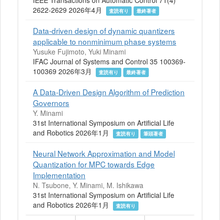
IEEE Transactions on Automatic Control 71(4)
2622-2629 2026年4月
査読有り
最終著者
Data-driven design of dynamic quantizers
applicable to nonminimum phase systems
Yusuke Fujimoto, Yuki Minami
IFAC Journal of Systems and Control 35 100369-
100369 2026年3月
査読有り
最終著者
A Data-Driven Design Algorithm of Prediction
Governors
Y. Minami
31st International Symposium on Artificial Life
and Robotics 2026年1月
査読有り
筆頭著者
Neural Network Approximation and Model
Quantization for MPC towards Edge
Implementation
N. Tsubone, Y. Minami, M. Ishikawa
31st International Symposium on Artificial Life
and Robotics 2026年1月
査読有り