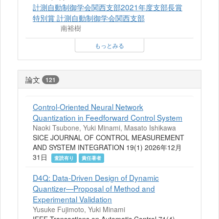
計測自動制御学会関西支部2021年度支部長賞
特別賞 計測自動制御学会関西支部
南裕樹
もっとみる
論文
121
Control-Oriented Neural Network
Quantization in Feedforward Control System
Naoki Tsubone, Yuki Minami, Masato Ishikawa
SICE JOURNAL OF CONTROL MEASUREMENT
AND SYSTEM INTEGRATION 19(1) 2026年12月
31日
査読有り
責任著者
D4Q: Data-Driven Design of Dynamic
Quantizer—Proposal of Method and
Experimental Validation
Yusuke Fujimoto, Yuki Minami