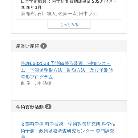
日本学術振興会 科学研究費助成事業 2023年4月 -
2026年3月
南 裕樹, 石川 将人, 佐藤 一宏, 田中 大介
もっとみる
産業財産権
1
特許6632538 予測値整形装置、制御システ
ム、予測値整形方法、制御方法、及び予測値
整形プログラム
東 俊一, 南 裕樹
学術貢献活動
3
文部科学省 科学技術・学術政策研究所 科学技
術予測・政策基盤調査研究センター 専門調査
員