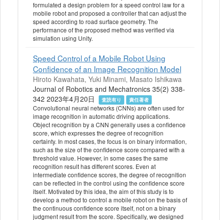
formulated a design problem for a speed control law for a
mobile robot and proposed a controller that can adjust the
speed according to road surface geometry. The
performance of the proposed method was verified via
simulation using Unity.
Speed Control of a Mobile Robot Using
Confidence of an Image Recognition Model
Hiroto Kawahata, Yuki Minami, Masato Ishikawa
Journal of Robotics and Mechatronics 35(2) 338-
342 2023年4月20日
査読有り
責任著者
Convolutional neural networks (CNNs) are often used for
image recognition in automatic driving applications.
Object recognition by a CNN generally uses a confidence
score, which expresses the degree of recognition
certainty. In most cases, the focus is on binary information,
such as the size of the confidence score compared with a
threshold value. However, in some cases the same
recognition result has different scores. Even at
intermediate confidence scores, the degree of recognition
can be reflected in the control using the confidence score
itself. Motivated by this idea, the aim of this study is to
develop a method to control a mobile robot on the basis of
the continuous confidence score itself, not on a binary
judgment result from the score. Specifically, we designed