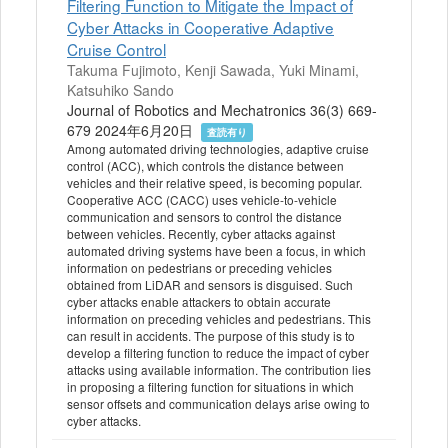
Filtering Function to Mitigate the Impact of
Cyber Attacks in Cooperative Adaptive
Cruise Control
Takuma Fujimoto, Kenji Sawada, Yuki Minami,
Katsuhiko Sando
Journal of Robotics and Mechatronics 36(3) 669-
679 2024年6月20日
査読有り
Among automated driving technologies, adaptive cruise
control (ACC), which controls the distance between
vehicles and their relative speed, is becoming popular.
Cooperative ACC (CACC) uses vehicle-to-vehicle
communication and sensors to control the distance
between vehicles. Recently, cyber attacks against
automated driving systems have been a focus, in which
information on pedestrians or preceding vehicles
obtained from LiDAR and sensors is disguised. Such
cyber attacks enable attackers to obtain accurate
information on preceding vehicles and pedestrians. This
can result in accidents. The purpose of this study is to
develop a filtering function to reduce the impact of cyber
attacks using available information. The contribution lies
in proposing a filtering function for situations in which
sensor offsets and communication delays arise owing to
cyber attacks.