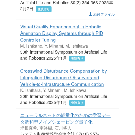
Artificial Life and Robotics 30(2) 354-363 2025年
2月7日
査読有り
添付ファイル
Visual Quality Enhancement in Robotic
Animation Display Systems through PID
Controller Tuning
M. Ishikane, Y. Minami, M. Ishikawa
30th International Symposium on Artificial Life
and Robotics 2025年1月
査読有り
Crosswind Disturbance Compensation by
Integrating Disturbance Observer;and
Vehicle-to-Infrastructure Communication
K. Ishihara, Y. Minami, M. Ishikawa
30th International Symposium on Artificial Life
and Robotics 2025年1月
査読有り
ニューラルネットの軽量化のための学習デー
タ調和型ノイズシェーピング量子化
坪根直希, 南裕樹, 石川将人
システム制御情報学会論文誌 37(10) 257-