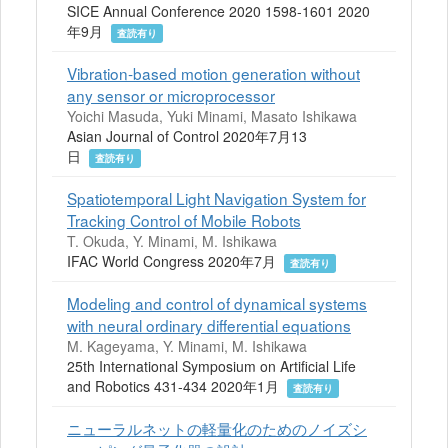
SICE Annual Conference 2020 1598-1601 2020
年9月
査読有り
Vibration‐based motion generation without
any sensor or microprocessor
Yoichi Masuda, Yuki Minami, Masato Ishikawa
Asian Journal of Control 2020年7月13
日
査読有り
Spatiotemporal Light Navigation System for
Tracking Control of Mobile Robots
T. Okuda, Y. Minami, M. Ishikawa
IFAC World Congress 2020年7月
査読有り
Modeling and control of dynamical systems
with neural ordinary differential equations
M. Kageyama, Y. Minami, M. Ishikawa
25th International Symposium on Artificial Life
and Robotics 431-434 2020年1月
査読有り
ニューラルネットの軽量化のためのノイズシ