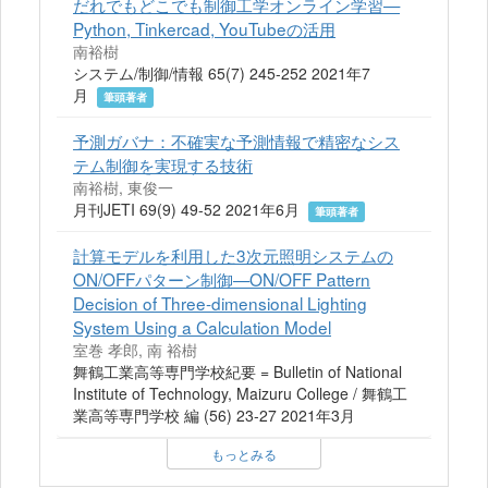
だれでもどこでも制御工学オンライン学習—
Python, Tinkercad, YouTubeの活用
南裕樹
システム/制御/情報 65(7) 245-252 2021年7
月
筆頭著者
予測ガバナ：不確実な予測情報で精密なシス
テム制御を実現する技術
南裕樹, 東俊一
月刊JETI 69(9) 49-52 2021年6月
筆頭著者
計算モデルを利用した3次元照明システムの
ON/OFFパターン制御—ON/OFF Pattern
Decision of Three-dimensional Lighting
System Using a Calculation Model
室巻 孝郎, 南 裕樹
舞鶴工業高等専門学校紀要 = Bulletin of National
Institute of Technology, Maizuru College / 舞鶴工
業高等専門学校 編 (56) 23-27 2021年3月
もっとみる