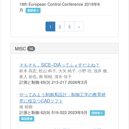
18th European Control Conference 2019年6
月
査読有り
1
2
3
»
MISC
16
そもそも，SICE–DIAってふぇすだよね？
鈴木 高宏, 松山 科子, 大矢 純子, 小野 功, 浅井 徹,
家入 祐也, 南 裕樹, 清水 佳子
計測と制御 65(3) 213-217 2026年3月
やってみよう制御系設計：制御工学の教育研
究に役立つCADソフト
南 裕樹
計測と制御 62(9) 519-522 2023年9月
招待有り
筆頭著者