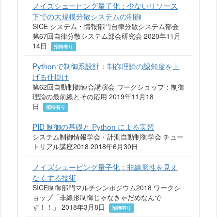
ノイズシェーピング量子化：少ないリソース
下での大規模分散システムの制御
SICE システム・情報部門自律分散システム部会
第67回自律分散システム部会研究会 2020年11月
14日
招待有り
Pythonで制御系設計：制御理論の認知度を上
げる仕掛け
第62回自動制御連合講演会 ワークショップ：制御
理論の最前線とその応用 2019年11月18
日
招待有り
PID 制御の基礎と Python による実習
システム制御情報学会・計測自動制御学会 チュー
トリアル講座2018 2018年6月30日
ノイズシェーピング量子化：非線形性を見え
なくする技術
SICE制御部門マルチシンポジウム2018 ワークシ
ョップ「非線形制御じゃなきゃだめなんで
す！！」 2018年3月8日
招待有り