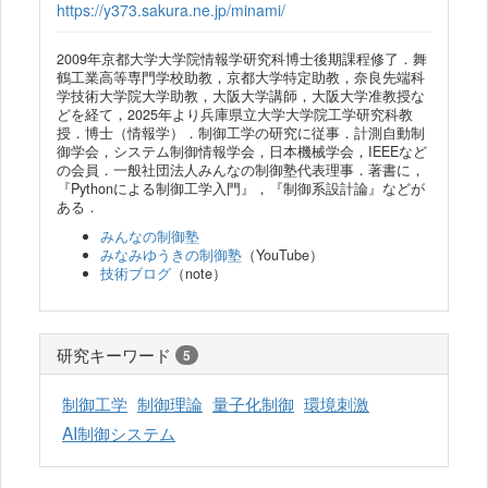
https://y373.sakura.ne.jp/minami/
2009年京都大学大学院情報学研究科博士後期課程修了．舞
鶴工業高等専門学校助教，京都大学特定助教，奈良先端科
学技術大学院大学助教，大阪大学講師，大阪大学准教授な
どを経て，2025年より兵庫県立大学大学院工学研究科教
授．博士（情報学）．制御工学の研究に従事．計測自動制
御学会，システム制御情報学会，日本機械学会，IEEEなど
の会員．一般社団法人みんなの制御塾代表理事．著書に，
『Pythonによる制御工学入門』，『制御系設計論』などが
ある．
みんなの制御塾
みなみゆうきの制御塾
（YouTube）
技術ブログ
（note）
研究キーワード
5
制御工学
制御理論
量子化制御
環境刺激
AI制御システム