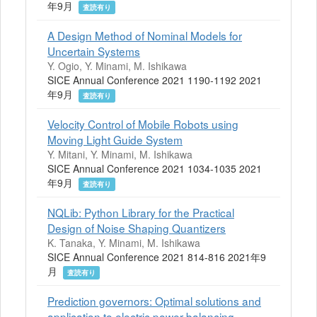
年9月
査読有り
A Design Method of Nominal Models for
Uncertain Systems
Y. Ogio, Y. Minami, M. Ishikawa
SICE Annual Conference 2021 1190-1192 2021
年9月
査読有り
Velocity Control of Mobile Robots using
Moving Light Guide System
Y. Mitani, Y. Minami, M. Ishikawa
SICE Annual Conference 2021 1034-1035 2021
年9月
査読有り
NQLib: Python Library for the Practical
Design of Noise Shaping Quantizers
K. Tanaka, Y. Minami, M. Ishikawa
SICE Annual Conference 2021 814-816 2021年9
月
査読有り
Prediction governors: Optimal solutions and
application to electric power balancing