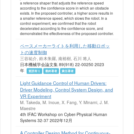
a reference shaper that adjusts the reference speed
according to the confidence score in which an obstacle
exists. In the proposed controller, a higher score results in
a smaller reference speed, which slows the robot. In a
control experiment, we confirmed that the robot
decelerated according to the confidence score, and
demonstrated the effectiveness of the proposed controller.
ペースメーカーライトを利用した移動ロボッ
トの速度制御
三谷祐介, 鈴木朱羅, 南裕樹, 石川 将人
日本機械学会論文集 89(918) 22-00250 2023
年
査読有り
最終著者
責任著者
Light Guidance Control of Human Drivers:
Driver Modeling, Control System Design, and
VR Experiment
M. Takeda, M. Inoue, X. Fang, Y. Minami, J. M.
Maestre
4th IFAC Workshop on Cyber-Physical Human
Systems 32-37 2022年12月
A Controller Design Method for Continuous-