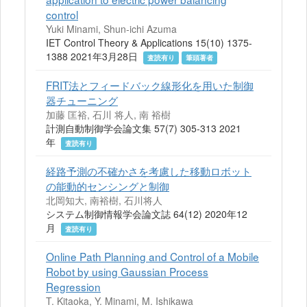
control
Yuki Minami, Shun‐ichi Azuma
IET Control Theory & Applications 15(10) 1375-
1388 2021年3月28日
査読有り
筆頭著者
FRIT法とフィードバック線形化を用いた制御
器チューニング
加藤 匡裕, 石川 将人, 南 裕樹
計測自動制御学会論文集 57(7) 305-313 2021
年
査読有り
経路予測の不確かさを考慮した移動ロボット
の能動的センシングと制御
北岡知大, 南裕樹, 石川将人
システム制御情報学会論文誌 64(12) 2020年12
月
査読有り
Online Path Planning and Control of a Mobile
Robot by using Gaussian Process
Regression
T. Kitaoka, Y. Minami, M. Ishikawa