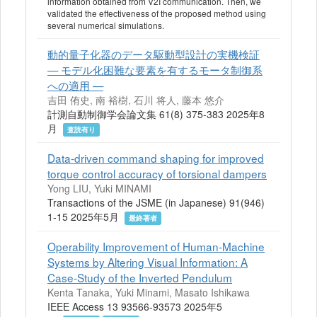
information obtained from V2I communication. Then, we
validated the effectiveness of the proposed method using
several numerical simulations.
動的量子化器のデータ駆動型設計の実機検証
— モデル化困難な要素を有するモータ制御系
への適用 —
吉田 侑史, 南 裕樹, 石川 将人, 藤本 悠介
計測自動制御学会論文集 61(8) 375-383 2025年8
月
査読有り
Data-driven command shaping for improved
torque control accuracy of torsional dampers
Yong LIU, Yuki MINAMI
Transactions of the JSME (in Japanese) 91(946)
1-15 2025年5月
最終著者
Operability Improvement of Human-Machine
Systems by Altering Visual Information: A
Case-Study of the Inverted Pendulum
Kenta Tanaka, Yuki Minami, Masato Ishikawa
IEEE Access 13 93566-93573 2025年5