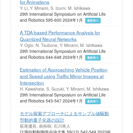
for Animations
Y. Li, Y. Minami, S. Izumi, M. Ishikawa
29th International Symposium on Artificial Life
and Robotics 595-600 2024年1月
査読有り
A TDA-based Performance Analysis for
Quantized Neural Networks
Y. Ogio, N. Tsubone, Y. Minami, M. Ishikawa
29th International Symposium on Artificial Life
and Robotics 644-648 2024年1月
査読有り
Estimation of Approaching Vehicle Position
and Speed using Traffic Mirror Images at
Intersection
H. Kawahata, S. Suzuki, Y. Minami, M. Ishikawa
29th International Symposium on Artificial Life
and Robotics 543-547 2024年1月
査読有り
モデル探索アプローチによるサンプル値駆動
型動的量子化器の設計
荻尾優吾, 南裕樹, 石川将人
計測自動制御学会論文集 59(12) 542-549 2023年