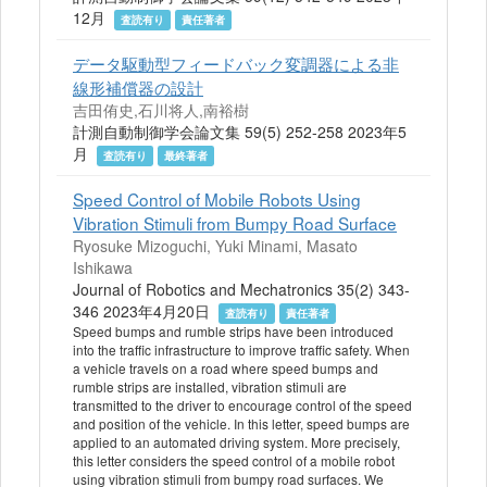
12月
査読有り
責任著者
データ駆動型フィードバック変調器による非
線形補償器の設計
吉田侑史,石川将人,南裕樹
計測自動制御学会論文集 59(5) 252-258 2023年5
月
査読有り
最終著者
Speed Control of Mobile Robots Using
Vibration Stimuli from Bumpy Road Surface
Ryosuke Mizoguchi, Yuki Minami, Masato
Ishikawa
Journal of Robotics and Mechatronics 35(2) 343-
346 2023年4月20日
査読有り
責任著者
Speed bumps and rumble strips have been introduced
into the traffic infrastructure to improve traffic safety. When
a vehicle travels on a road where speed bumps and
rumble strips are installed, vibration stimuli are
transmitted to the driver to encourage control of the speed
and position of the vehicle. In this letter, speed bumps are
applied to an automated driving system. More precisely,
this letter considers the speed control of a mobile robot
using vibration stimuli from bumpy road surfaces. We