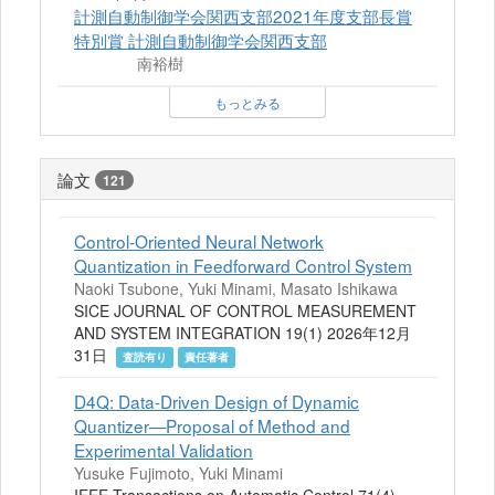
計測自動制御学会関西支部2021年度支部長賞
特別賞 計測自動制御学会関西支部
南裕樹
もっとみる
論文
121
Control-Oriented Neural Network
Quantization in Feedforward Control System
Naoki Tsubone, Yuki Minami, Masato Ishikawa
SICE JOURNAL OF CONTROL MEASUREMENT
AND SYSTEM INTEGRATION 19(1) 2026年12月
31日
査読有り
責任著者
D4Q: Data-Driven Design of Dynamic
Quantizer—Proposal of Method and
Experimental Validation
Yusuke Fujimoto, Yuki Minami