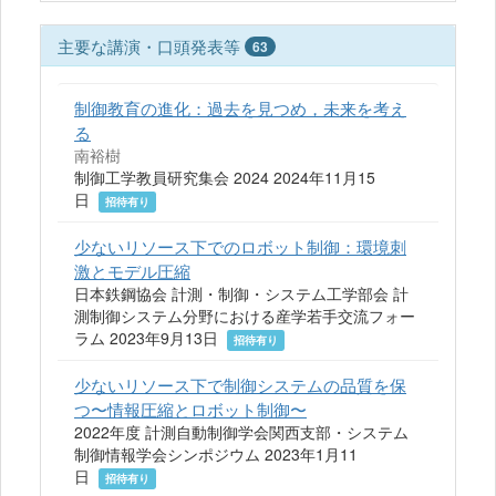
主要な講演・口頭発表等
63
制御教育の進化：過去を見つめ，未来を考え
る
南裕樹
制御工学教員研究集会 2024 2024年11月15
日
招待有り
少ないリソース下でのロボット制御：環境刺
激とモデル圧縮
日本鉄鋼協会 計測・制御・システム工学部会 計
測制御システム分野における産学若手交流フォー
ラム 2023年9月13日
招待有り
少ないリソース下で制御システムの品質を保
つ〜情報圧縮とロボット制御〜
2022年度 計測自動制御学会関西支部・システム
制御情報学会シンポジウム 2023年1月11
日
招待有り