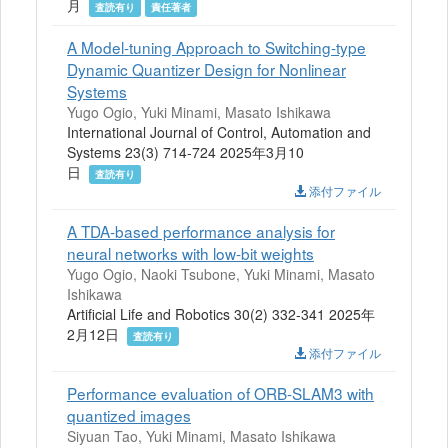
月
査読有り
責任著者
A Model-tuning Approach to Switching-type
Dynamic Quantizer Design for Nonlinear
Systems
Yugo Ogio, Yuki Minami, Masato Ishikawa
International Journal of Control, Automation and
Systems 23(3) 714-724 2025年3月10
日
査読有り
添付ファイル
A TDA-based performance analysis for
neural networks with low-bit weights
Yugo Ogio, Naoki Tsubone, Yuki Minami, Masato
Ishikawa
Artificial Life and Robotics 30(2) 332-341 2025年
2月12日
査読有り
添付ファイル
Performance evaluation of ORB-SLAM3 with
quantized images
Siyuan Tao, Yuki Minami, Masato Ishikawa