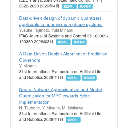
IEEE Transactions on Automatic Control 71(4)
2622-2629 2026年4月
査読有り
最終著者
Data-driven design of dynamic quantizers
applicable to nonminimum phase systems
Yusuke Fujimoto, Yuki Minami
IFAC Journal of Systems and Control 35 100369-
100369 2026年3月
査読有り
最終著者
A Data-Driven Design Algorithm of Prediction
Governors
Y. Minami
31st International Symposium on Artificial Life
and Robotics 2026年1月
査読有り
筆頭著者
Neural Network Approximation and Model
Quantization for MPC towards Edge
Implementation
N. Tsubone, Y. Minami, M. Ishikawa
31st International Symposium on Artificial Life
and Robotics 2026年1月
査読有り