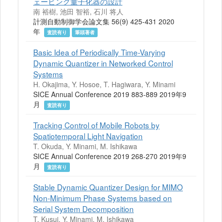
ェーピング量子化器の設計
南 裕樹, 池田 智裕, 石川 将人
計測自動制御学会論文集 56(9) 425-431 2020
年
査読有り
筆頭著者
Basic Idea of Periodically Time-Varying
Dynamic Quantizer in Networked Control
Systems
H. Okajima, Y. Hosoe, T. Hagiwara, Y. Minami
SICE Annual Conference 2019 883-889 2019年9
月
査読有り
Tracking Control of Mobile Robots by
Spatiotemporal Light Navigation
T. Okuda, Y. Minami, M. Ishikawa
SICE Annual Conference 2019 268-270 2019年9
月
査読有り
Stable Dynamic Quantizer Design for MIMO
Non-Minimum Phase Systems based on
Serial System Decomposition
T. Kusui, Y. Minami, M. Ishikawa