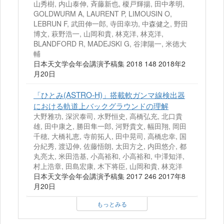
山秀樹, 内山泰伸, 斉藤新也, 榎戸輝揚, 田中孝明,
GOLDWURM A, LAURENT P, LIMOUSIN O,
LEBRUN F, 武田伸一郎, 寺田幸功, 中森健之, 野田
博文, 萩野浩一, 山岡和貴, 林克洋, 林克洋,
BLANDFORD R, MADEJSKI G, 谷津陽一, 米徳大
輔
日本天文学会年会講演予稿集 2018 148 2018年2
月20日
「ひとみ(ASTRO‐H)」搭載軟ガンマ線検出器
における軌道上バックグラウンドの理解
大野雅功, 深沢泰司, 水野恒史, 高橋弘充, 北口貴
雄, 田中康之, 勝田隼一郎, 河野貴文, 幅田翔, 岡田
千穂, 大橋礼恵, 寺前拓人, 田中晃司, 高橋忠幸, 国
分紀秀, 渡辺伸, 佐藤悟朗, 太田方之, 内田悠介, 都
丸亮太, 米田浩基, 小高裕和, 小高裕和, 中澤知洋,
村上浩章, 田島宏康, 木下将臣, 山岡和貴, 林克洋
日本天文学会年会講演予稿集 2017 246 2017年8
月20日
もっとみる