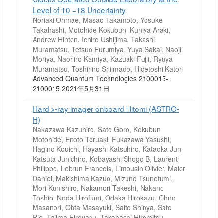
Level of 10 −18 Uncertainty
Noriaki Ohmae, Masao Takamoto, Yosuke
Takahashi, Motohide Kokubun, Kuniya Araki,
Andrew Hinton, Ichiro Ushijima, Takashi
Muramatsu, Tetsuo Furumiya, Yuya Sakai, Naoji
Moriya, Naohiro Kamiya, Kazuaki Fujii, Ryuya
Muramatsu, Toshihiro Shiimado, Hidetoshi Katori
Advanced Quantum Technologies 2100015-
2100015 2021年5月31日
Hard x-ray imager onboard Hitomi (ASTRO-
H)
Nakazawa Kazuhiro, Sato Goro, Kokubun
Motohide, Enoto Teruaki, Fukazawa Yasushi,
Hagino Kouichi, Hayashi Katsuhiro, Kataoka Jun,
Katsuta Junichiro, Kobayashi Shogo B, Laurent
Philippe, Lebrun Francois, Limousin Olivier, Maier
Daniel, Makishima Kazuo, Mizuno Tsunefumi,
Mori Kunishiro, Nakamori Takeshi, Nakano
Toshio, Noda Hirofumi, Odaka Hirokazu, Ohno
Masanori, Ohta Masayuki, Saito Shinya, Sato
Rie, Tajima Hiroyasu, Takahashi Hiromitsu,