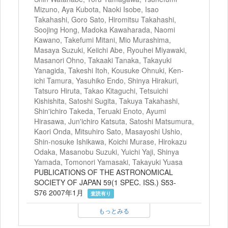
Mizuno, Aya Kubota, Naoki Isobe, Isao
Takahashi, Goro Sato, Hiromitsu Takahashi,
Soojing Hong, Madoka Kawaharada, Naomi
Kawano, Takefumi Mitani, Mio Murashima,
Masaya Suzuki, Keiichi Abe, Ryouhei Miyawaki,
Masanori Ohno, Takaaki Tanaka, Takayuki
Yanagida, Takeshi Itoh, Kousuke Ohnuki, Ken-
ichi Tamura, Yasuhiko Endo, Shinya Hirakuri,
Tatsuro Hiruta, Takao Kitaguchi, Tetsuichi
Kishishita, Satoshi Sugita, Takuya Takahashi,
Shin'ichiro Takeda, Teruaki Enoto, Ayumi
Hirasawa, Jun'ichiro Katsuta, Satoshi Matsumura,
Kaori Onda, Mitsuhiro Sato, Masayoshi Ushio,
Shin-nosuke Ishikawa, Koichi Murase, Hirokazu
Odaka, Masanobu Suzuki, Yuichi Yaji, Shinya
Yamada, Tomonori Yamasaki, Takayuki Yuasa
PUBLICATIONS OF THE ASTRONOMICAL
SOCIETY OF JAPAN 59(1 SPEC. ISS.) S53-
S76 2007年1月
査読有り
もっとみる