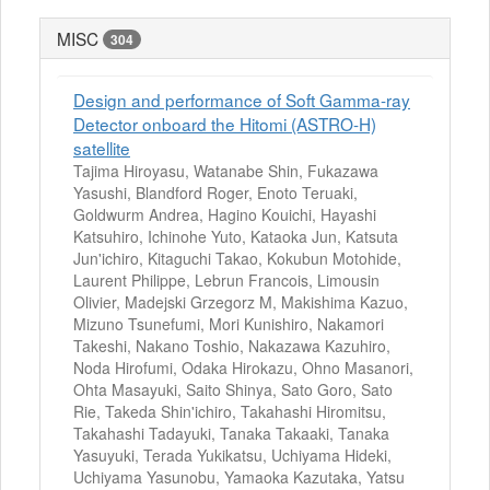
MISC
304
Design and performance of Soft Gamma-ray
Detector onboard the Hitomi (ASTRO-H)
satellite
Tajima Hiroyasu, Watanabe Shin, Fukazawa
Yasushi, Blandford Roger, Enoto Teruaki,
Goldwurm Andrea, Hagino Kouichi, Hayashi
Katsuhiro, Ichinohe Yuto, Kataoka Jun, Katsuta
Jun'ichiro, Kitaguchi Takao, Kokubun Motohide,
Laurent Philippe, Lebrun Francois, Limousin
Olivier, Madejski Grzegorz M, Makishima Kazuo,
Mizuno Tsunefumi, Mori Kunishiro, Nakamori
Takeshi, Nakano Toshio, Nakazawa Kazuhiro,
Noda Hirofumi, Odaka Hirokazu, Ohno Masanori,
Ohta Masayuki, Saito Shinya, Sato Goro, Sato
Rie, Takeda Shin'ichiro, Takahashi Hiromitsu,
Takahashi Tadayuki, Tanaka Takaaki, Tanaka
Yasuyuki, Terada Yukikatsu, Uchiyama Hideki,
Uchiyama Yasunobu, Yamaoka Kazutaka, Yatsu