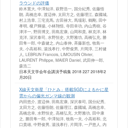
ラウンドの評価
鈴木寛大, 中澤知洋, 萩野浩一, 国分紀秀, 佐藤悟
朗, 高橋忠幸, 渡辺伸, 太田方之, 佐藤理江, 森國城,
村上浩章, 三宅克馬, 古田禄大, 馬場彩, 鶴剛, 田中
孝明, 榎戸輝揚, 小林翔悟, 寺田幸功, 内山秀樹, 谷
津洋一, 野田博文, 田島宏康, 山岡和貴, 林克洋, 林
克洋, 深沢泰司, 水野恒史, 大野雅功, 高橋弘充, 勝
田隼一郎, 中森健之, 内山泰伸, 斉藤新也, 牧島一
夫, 小高裕和, 湯浅孝行, 中野俊男, 片岡淳, 三村健
人, LEBRUN Francois, LIMOUSIN Olivier,
LAURENT Philippe, MAIER Daniel, 武田伸一郎,
森浩二
日本天文学会年会講演予稿集 2018 227 2018年2
月20日
X線天文衛星「ひとみ」搭載SGDによるかに星
雲からの偏光ガンマ線の観測
内田悠介, 渡辺伸, 田島宏康, 深沢泰司, 国分紀秀,
太田方之, 佐藤悟朗, 佐藤理江, 森國城, 高橋忠幸,
高橋忠幸, 水野恒史, 高橋弘充, 大野雅功, 田中康
之, 勝田隼一郎, 中澤知洋, 牧島一夫, 小高裕和, 北
口貴雄, 中野俊男, 湯浅孝行, 片岡淳, 一戸悠人, 内