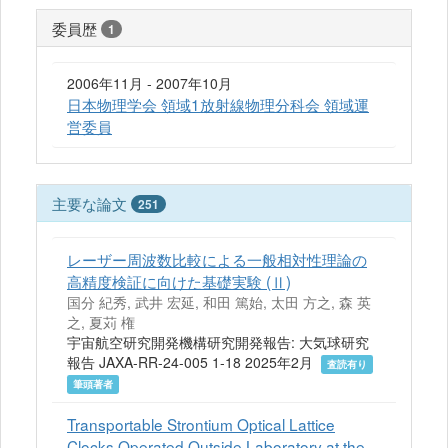
委員歴
1
2006年11月 - 2007年10月
日本物理学会 領域1放射線物理分科会 領域運
営委員
主要な論文
251
レーザー周波数比較による一般相対性理論の
高精度検証に向けた基礎実験 (Ⅱ)
国分 紀秀, 武井 宏延, 和田 篤始, 太田 方之, 森 英
之, 夏苅 権
宇宙航空研究開発機構研究開発報告: 大気球研究
報告 JAXA-RR-24-005 1-18 2025年2月
査読有り
筆頭著者
Transportable Strontium Optical Lattice
Clocks Operated Outside Laboratory at the