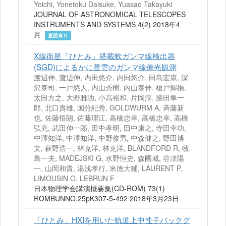
Yoichi, Yonetoku Daisuke, Yuasao Takayuki
JOURNAL OF ASTRONOMICAL TELESCOPES
INSTRUMENTS AND SYSTEMS 4(2) 2018年4
月
査読有り
X線衛星「ひとみ」搭載軟ガンマ線検出器
(SGD)によるかに星雲のガンマ線偏光観測
渡辺伸, 渡辺伸, 内田悠介, 内田悠介, 田島宏康, 深
沢泰司, 一戸悠人, 内山秀樹, 内山泰伸, 榎戸輝揚,
太田方之, 大野雅功, 小高裕和, 片岡淳, 勝田隼一
郎, 北口貴雄, 国分紀秀, GOLDWURM A, 斉藤新
也, 佐藤悟朗, 佐藤理江, 高橋忠幸, 高橋忠幸, 高橋
弘充, 武田伸一郎, 田中孝明, 田中康之, 寺田幸功,
中澤知洋, 中澤知洋, 中野俊男, 中森健之, 野田博
文, 萩野浩一, 林克洋, 林克洋, BLANDFORD R, 牧
島一夫, MADEJSKI G, 水野恒史, 森國城, 谷津陽
一, 山岡和貴, 湯浅孝行, 米徳大輔, LAURENT P,
LIMOUSIN O, LEBRUN F
日本物理学会講演概要集(CD-ROM) 73(1)
ROMBUNNO.25pK307‐5-492 2018年3月23日
「ひとみ」HXIを用いた軌道上中性子バックグ