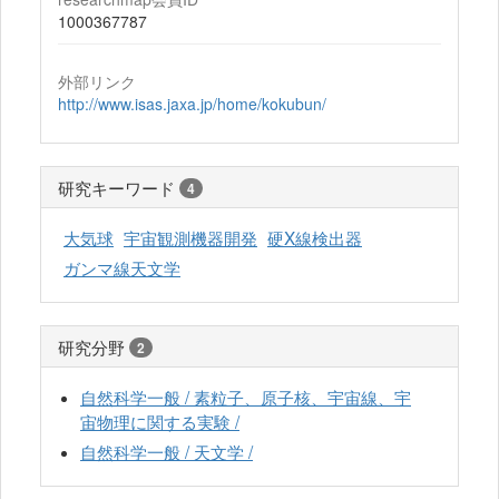
1000367787
外部リンク
http://www.isas.jaxa.jp/home/kokubun/
研究キーワード
4
大気球
宇宙観測機器開発
硬X線検出器
ガンマ線天文学
研究分野
2
自然科学一般 / 素粒子、原子核、宇宙線、宇
宙物理に関する実験 /
自然科学一般 / 天文学 /