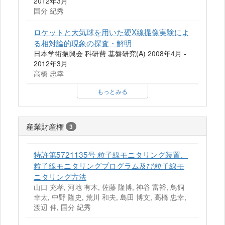
2012年3月
国分 紀秀
ロケットと大気球を用いた硬X線撮像実験によ
る相対論的現象の探査・解明
日本学術振興会 科研費 基盤研究(A) 2008年4月 -
2012年3月
高橋 忠幸
もっとみる
産業財産権
3
特許第5721135号 粒子線モニタリング装置、
粒子線モニタリングプログラム及び粒子線モ
ニタリング方法
山口 充孝, 河地 有木, 佐藤 隆博, 神谷 富裕, 鳥飼
幸太, 中野 隆史, 荒川 和夫, 島田 博文, 高橋 忠幸,
渡辺 伸, 国分 紀秀