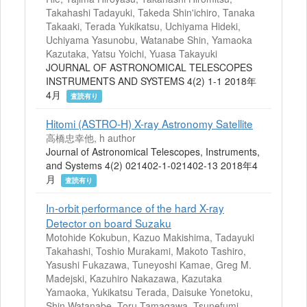
Takahashi Tadayuki, Takeda Shin'ichiro, Tanaka
Takaaki, Terada Yukikatsu, Uchiyama Hideki,
Uchiyama Yasunobu, Watanabe Shin, Yamaoka
Kazutaka, Yatsu Yoichi, Yuasa Takayuki
JOURNAL OF ASTRONOMICAL TELESCOPES
INSTRUMENTS AND SYSTEMS 4(2) 1-1 2018年
4月
査読有り
Hitomi (ASTRO-H) X-ray Astronomy Satellite
高橋忠幸他, h author
Journal of Astronomical Telescopes, Instruments,
and Systems 4(2) 021402-1-021402-13 2018年4
月
査読有り
In-orbit performance of the hard X-ray
Detector on board Suzaku
Motohide Kokubun, Kazuo Makishima, Tadayuki
Takahashi, Toshio Murakami, Makoto Tashiro,
Yasushi Fukazawa, Tuneyoshi Kamae, Greg M.
Madejski, Kazuhiro Nakazawa, Kazutaka
Yamaoka, Yukikatsu Terada, Daisuke Yonetoku,
Shin Watanabe, Toru Tamagawa, Tsunefumi