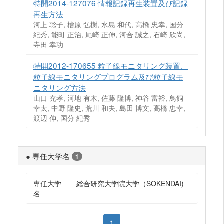
特開2014-127076 情報記録再生装置及び記録
再生方法
河上 聡子, 檜原 弘樹, 水島 和代, 高橋 忠幸, 国分
紀秀, 能町 正治, 尾崎 正伸, 河合 誠之, 石崎 欣尚,
寺田 幸功
特開2012-170655 粒子線モニタリング装置、
粒子線モニタリングプログラム及び粒子線モ
ニタリング方法
山口 充孝, 河地 有木, 佐藤 隆博, 神谷 富裕, 鳥飼
幸太, 中野 隆史, 荒川 和夫, 島田 博文, 高橋 忠幸,
渡辺 伸, 国分 紀秀
● 専任大学名
1
専任大学
総合研究大学院大学（SOKENDAI)
名
1