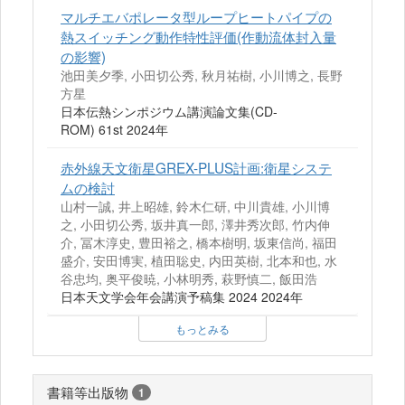
マルチエバポレータ型ループヒートパイプの
熱スイッチング動作特性評価(作動流体封入量
の影響)
池田美夕季, 小田切公秀, 秋月祐樹, 小川博之, 長野
方星
日本伝熱シンポジウム講演論文集(CD-
ROM) 61st 2024年
赤外線天文衛星GREX-PLUS計画:衛星システ
ムの検討
山村一誠, 井上昭雄, 鈴木仁研, 中川貴雄, 小川博
之, 小田切公秀, 坂井真一郎, 澤井秀次郎, 竹内伸
介, 冨木淳史, 豊田裕之, 橋本樹明, 坂東信尚, 福田
盛介, 安田博実, 植田聡史, 内田英樹, 北本和也, 水
谷忠均, 奥平俊暁, 小林明秀, 萩野慎二, 飯田浩
日本天文学会年会講演予稿集 2024 2024年
もっとみる
書籍等出版物
1