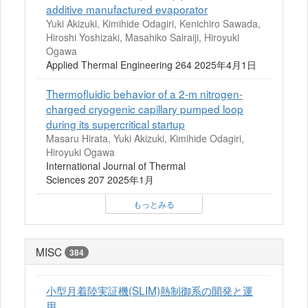
additive manufactured evaporator
Yuki Akizuki, Kimihide Odagiri, Kenichiro Sawada,
Hiroshi Yoshizaki, Masahiko Sairaiji, Hiroyuki
Ogawa
Applied Thermal Engineering 264 2025年4月1日
Thermofluidic behavior of a 2-m nitrogen-
charged cryogenic capillary pumped loop
during its supercritical startup
Masaru Hirata, Yuki Akizuki, Kimihide Odagiri,
Hiroyuki Ogawa
International Journal of Thermal
Sciences 207 2025年1月
もっとみる
MISC
384
小型月着陸実証機(SLIM)熱制御系の開発と運
用