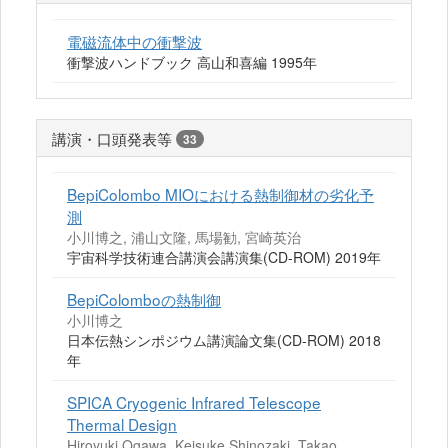
電磁流体中の衝撃波
衝撃波ハンドブック 高山和喜編 1995年
講演・口頭発表等
33
BepiColombo MIOにおける熱制御材の劣化予
測
小川博之, 浦山文隆, 馬場勧, 宮崎英治
宇宙科学技術連合講演会講演集(CD-ROM) 2019年
BepiColomboの熱制御
小川博之
日本伝熱シンポジウム講演論文集(CD-ROM) 2018
年
SPICA Cryogenic Infrared Telescope
Thermal Design
Hiroyuki Ogawa, Keisuke Shinozaki, Takao