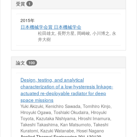
受賞
1
2015年
日本機械学会賞 日本機械学会
松田雄太, 長野方星, 岡崎峻, 小川博之, 永
井大樹
論文
100
Design, testing, and analytical
characterization of a low-hysteresis linkage-
actuated re-deployable radiator for deep
space missions
Yuki Akizuki, Kenichiro Sawada, Tomihiro Kinjo,
Hiroyuki Ogawa, Toshiaki Okudaira, Hiroyuki
Toyota, Kazutaka Nishiyama, Hiroshi Imamura,
Takeshi Takashima, Kan Matsumoto, Takeshi
Kuratomi, Kazuki Watanabe, Hosei Nagano
Applied Thermal Engineering 291 130129-