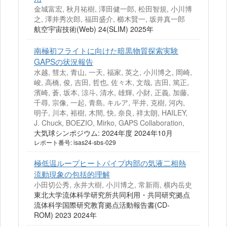
金城富宏, 秋月祐樹, 澤田健一郎, 松田智規, 小川博
之, 澤井秀次郎, 福田盛介, 櫛木賢一, 坂井真一郎
航空宇宙技術(Web) 24(SLIM) 2025年
南極初フライトに向けた暗黒物質探索実験
GAPSの状況報告
水越, 彗太, 青山, 一天, 福家, 英之, 小川博之, 岡崎,
峻, 高橋, 俊, 吉田, 哲也, 佐々木, 文哉, 吉田, 篤正,
濱崎, 蒼, 坂本, 涼斗, 清水, 雄輝, 小財, 正義, 加藤,
千尋, 宗像, 一起, 青島, キルア, 平井, 克樹, 河内,
明子, 川本, 裕樹, 木間, 快, 奈良, 祥太朗, HAILEY,
J. Chuck, BOEZIO, Mirko, GAPS Collaboration,
大気球シンポジウム: 2024年度 2024年10月
レポート番号: isas24-sbs-029
極低温ループヒートパイプ内部の気液二相熱
流動現象の包括的理解
小田切公秀, 永井大樹, 小川博之, 常新雨, 横内岳史
東北大学流体科学研究所共同利用・共同研究拠点
流体科学国際研究教育拠点活動報告書(CD-
ROM) 2023 2024年