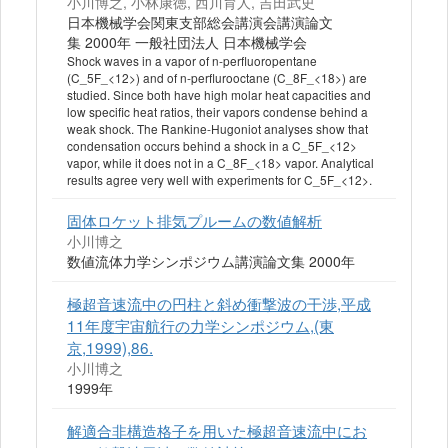
小川博之, 小林康徳, 西川育人, 吉田武史
日本機械学会関東支部総会講演会講演論文
集 2000年 一般社団法人 日本機械学会
Shock waves in a vapor of n-perfluoropentane
(C_5F_<12>) and of n-perflurooctane (C_8F_<18>) are
studied. Since both have high molar heat capacities and
low specific heat ratios, their vapors condense behind a
weak shock. The Rankine-Hugoniot analyses show that
condensation occurs behind a shock in a C_5F_<12>
vapor, while it does not in a C_8F_<18> vapor. Analytical
results agree very well with experiments for C_5F_<12>.
固体ロケット排気プルームの数値解析
小川博之
数値流体力学シンポジウム講演論文集 2000年
極超音速流中の円柱と斜め衝撃波の干渉,平成
11年度宇宙航行の力学シンポジウム,(東
京,1999),86.
小川博之
1999年
解適合非構造格子を用いた極超音速流中にお