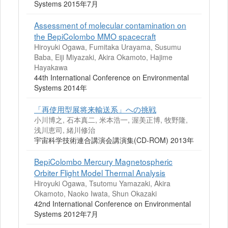
Systems 2015年7月
Assessment of molecular contamination on
the BepiColombo MMO spacecraft
Hiroyuki Ogawa, Fumitaka Urayama, Susumu
Baba, Eiji Miyazaki, Akira Okamoto, Hajime
Hayakawa
44th International Conference on Environmental
Systems 2014年
「再使用型展将来輸送系」への挑戦
小川博之, 石本真二, 米本浩一, 渥美正博, 牧野隆,
浅川恵司, 緒川修治
宇宙科学技術連合講演会講演集(CD-ROM) 2013年
BepiColombo Mercury Magnetospheric
Orbiter Flight Model Thermal Analysis
Hiroyuki Ogawa, Tsutomu Yamazaki, Akira
Okamoto, Naoko Iwata, Shun Okazaki
42nd International Conference on Environmental
Systems 2012年7月