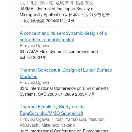
小川 博之, 野中 聡, 成尾 芳博, 稲谷 芳文
JASMA : Journal of the Japan Society of
Microgravity Application = 日本マイクログラビテ
ィ応用学会誌 2004年11月4日
A concept and its aerodynamic design of a
sub-orbital reusable rocket
Hiroyuki Ogawa
34th AIAA Fluid dynamics conference and
exhibit 2004年
Thermal Conceptual Design of Lunar Surface
Modules
Hiroyuki Ogawa
33rd International Conference on Environmental
Systems, SAE-2003-01-2689 2003年7月
Thermal Feasibility Study on the
BepiColombo/MMO Spacecraft
Hiroyuki Ogawa, Hiroshi Yamakawa, Yasunori
Kobayashi, Mitsuhiko Nakano
32rd International Conference on Environmental