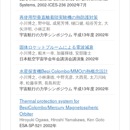
Systems, 2002-ICES-236 2002年7月
再使用型垂直離着陸実験機の熱防護対策
小川博之, 野中聡, 成尾芳博, 樋口健, 稲谷芳文, 大
矢洋明, 小林正和
宇宙航行の力学シンポジウム 平成13年度 2002年
固体ロケットプルームによる電波減衰
小川博之, 船木一幸, 加藤輝雄, 安部隆士
日本航空宇宙学会年会講演会講演集 2002年
水星探査機Bepi Colombo/MMOの熱概念設計
小川博之, 小林康徳, 中野充彦, 大西晃, 太刀川純
孝, 松藤幸男, 長島和宏
宇宙航行の力学シンポジウム 平成13年度 2002年
Thermal protection system for
BepiColombo/Mercury Magnetospheric
Orbiter
Hiroyuki Ogawa, Hiroshi Yamakawa, Ken Goto
ESA-SP-521 2002年