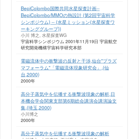
BepiColombo国際共同水星探査計画--
BepiColombo/MMOの熱設計 (第2回宇宙科学
シンポジウム) -- (水星ミッション(水星探査ワ
ーキンググループ))
小川 博之, 水星探査WG
宇宙科学シンポジウム 2001年11月19日 宇宙航空
研究開発機構宇宙科学研究本部
電磁流体中の衝撃波の反射と干渉,仙台"プラズ
マフォーラム"「電磁流体現象研究会」,(仙
台,2000)
2000年
高分子蒸気中を伝播する衝撃波現象の解析,日
本機会学会関東支部第6期総会講演会講演論文
集,(埼玉,2000)
小川博之
2000年
高分子蒸気中を伝播する衝撃波現象の解析