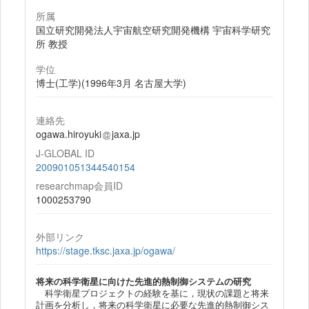
所属
国立研究開発法人宇宙航空研究開発機構 宇宙科学研究
所 教授
学位
博士(工学)(1996年3月 名古屋大学)
連絡先
ogawa.hiroyuki
jaxa.jp
J-GLOBAL ID
200901051344540154
researchmap会員ID
1000253790
外部リンク
https://stage.tksc.jaxa.jp/ogawa/
将来の科学衛星に向けた先進的熱制御システムの研究
科学衛星プロジェクトの経験を基に，現状の課題と将来
計画を分析し，将来の科学衛星に必要な先進的熱制御シス