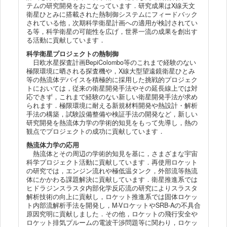
テムの研究開発をおこなっています．研究成果はX線天文
衛星ひとみに搭載された熱制御システムにフィードバック
されている他，次期科学衛星計画への適用が検討されてい
る等，科学衛星の可能性を広げ，世界一流の成果を創出す
る活動に貢献しています．
科学衛星プロジェクトの熱制御
日欧水星探査計画BepiColombo等のこれまで経験のない
極限環境に晒される探査機や，X線大型望遠鏡衛星ひとみ
等の熱流体デバイスを積極的に採用した挑戦的プロジェク
トにおいては，従来の衛星開発手法やその延長線上では対
応できず，これまで経験のない新しい衛星開発手法が求め
られます．極限環境に耐える新規材料開発や熱設計・解析
手法の構築，試験設備整備や検証手法の開発など，新しい
研究開発を熱流体力学の学術的知見をもって先導し，熱の
観点でプロジェクトの成功に貢献しています．
熱流体力学の応用
熱流体とその周辺の学術的知見を基に，さまざまな宇宙
科学プロジェクト活動に貢献しています．再使用ロケット
の研究では，エンジン流れや極低温タンク，外部流等熱流
体にかかわる課題解決に貢献しています．衛星推進系では
ヒドラジンスラスタ内部化学反応流の研究によりスラスタ
解析技術の向上に貢献し，ロケット推進系では固体ロケッ
ト内部流解析手法を開発し，M-VロケットやSRB-Aの不具合
原因究明に貢献しました．その他，ロケットの飛行安全や
ロケット排気プルームの電波干渉問題等に関わり，ロケッ