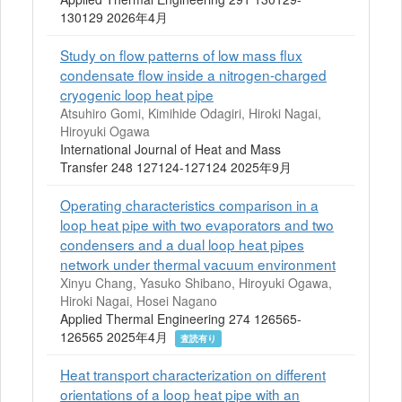
130129 2026年4月
Study on flow patterns of low mass flux
condensate flow inside a nitrogen-charged
cryogenic loop heat pipe
Atsuhiro Gomi, Kimihide Odagiri, Hiroki Nagai,
Hiroyuki Ogawa
International Journal of Heat and Mass
Transfer 248 127124-127124 2025年9月
Operating characteristics comparison in a
loop heat pipe with two evaporators and two
condensers and a dual loop heat pipes
network under thermal vacuum environment
Xinyu Chang, Yasuko Shibano, Hiroyuki Ogawa,
Hiroki Nagai, Hosei Nagano
Applied Thermal Engineering 274 126565-
126565 2025年4月
査読有り
Heat transport characterization on different
orientations of a loop heat pipe with an