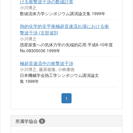
ける衝撃波干渉の数値計算
小川博之
数値流体力学シンポジウム講演論文集 1999年
熱的化学的非平衡極超音速流れ場における衝
撃波干渉 (文部省S)
小川博之
惑星探査への気体力学の先端的応用 平成8-10年度
No.08305036 1999年
極超音速流中の衝撃波干渉
小川博之, 藤原俊隆, 小林康徳
日本機械学会熱工学シンポジウム講演論文
集 1998年
1
所属学協会
5